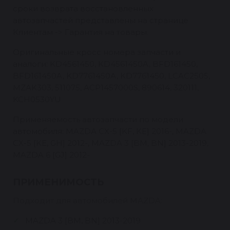
сроки возврата восстановленных
автозапчастей представлены на странице
Клиентам -> Гарантия на товары.
Оригинальные кросс номера запчасти и
аналоги: KD4561450, KD4561450A, BFD161450,
BFD161450A, KD7761450A, KD7761450, LCAC2505,
MZAK303, 511075, ACP1457000S, 890614, 320111,
KCH0530YU
Применяемость автозапчасти по модели
автомобиля: MAZDA CX-5 [KF, KE] 2016-, MAZDA
CX-5 [KE, GH] 2012-, MAZDA 3 [BM, BN] 2013-2019,
MAZDA 6 [GJ] 2012-
ПРИМЕНИМОСТЬ
Подходит для автомобилей MAZDA:
MAZDA 3 [BM, BN] 2013-2019