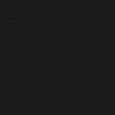
Ответить
★
★
★
★
★
Vladimir N.
08.08.2022
Приобретал рулевую рейку на пассат б6 с
установкой в Reikanen (г. Москва, Батюнинский пр-д,
д. 15), плюсом был произведён дополнительный
ремонт выявленных поломок (выхлопная система,
электрика, пыльники...читать далее
Ответить
★
★
★
★
★
Дмитрий П.
21.07.2022
Отличная компания! Сделали быстро и качественно!
Рейка была в наличии! Спасибо Вам за помощь!
Ответить
★
★
★
★
★
Максим Н.
08.07.2022
Молодцы. Гарантийные обязательства выполняют в
полном объёме.