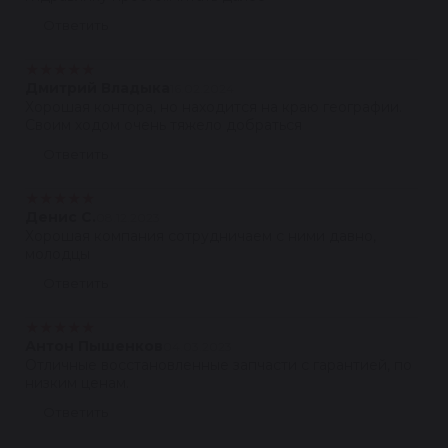
Ответить
★
★
★
★
★
Дмитрий Владыка
16.02.2024
Хорошая контора, но находится на краю географии.
Своим ходом очень тяжело добраться
Ответить
★
★
★
★
★
Денис С.
08.12.2023
Хорошая компания сотрудничаем с ними давно,
молодцы
Ответить
★
★
★
★
★
Антон Пышенков
04.03.2023
Отличные восстановленные запчасти с гарантией, по
низким ценам.
Ответить