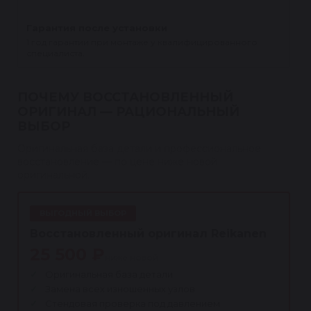
Гарантия после установки
1 год гарантии при монтаже у квалифицированного
специалиста.
ПОЧЕМУ ВОССТАНОВЛЕННЫЙ
ОРИГИНАЛ — РАЦИОНАЛЬНЫЙ
ВЫБОР
Оригинальная база детали и профессиональное
восстановление — по цене ниже новой
оригинальной.
ВЫГОДНЫЙ ВЫБОР
Восстановленный оригинал Reikanen
25 500 ₽
ниже новой
Оригинальная база детали
Замена всех изношенных узлов
Стендовая проверка под давлением