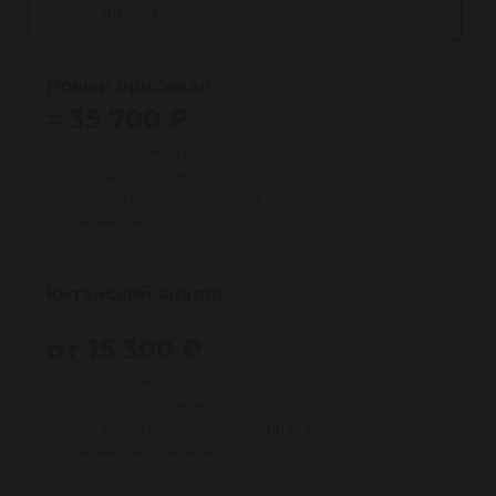
Гарантия 1 год
Новый оригинал
≈ 35 700 ₽
дороже ~40%
Оригинальная база
Заводское качество
Существенно выше цена
Гарантия 1–2 года
Китайский аналог
(не продаётся в компании Reikanen)
от 15 300 ₽
выше риски
Не оригинал
Ресурс часто ниже
Без восстановления оригинала
Гарантия 3 месяца