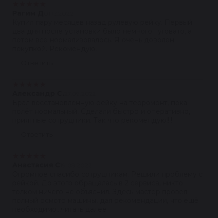
★
★
★
★
★
Рагим Д
01.12.2022
Купил пару месяцев назад рулевую рейку. Первый
два дня после установки было немного туговато, а
потом все нормализовалось. Я очень доволен
покупкой. Рекомендую.
Ответить
★
★
★
★
★
Александр С.
27.09.2022
Брал восстановленную рейку на терромонт, пока
полёт нормальный. Сделали быстро и оперативно,
приятные сотрудники. Так что рекомендую!!!!!
Ответить
★
★
★
★
★
Анастасия С
19.08.2022
Огромное спасибо сотрудникам. Решили проблему с
рейкой. До этого обращалась в 2 сервиса, никто
толком ничего не объяснил. Здесь мастер провел
полный осмотр машины, дал рекомендации, что ещё
необходимо...читать далее