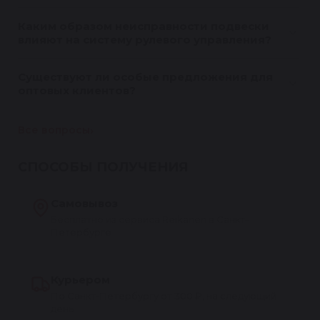
Каким образом неисправности подвески
влияют на систему рулевого управления?
Существуют ли особые предложения для
оптовых клиентов?
Все вопросы
СПОСОБЫ ПОЛУЧЕНИЯ
Самовывоз
Бесплатно из сервиса Reikanen в Санкт-
Петербурге
Курьером
По Санкт-Петербургу от 300 ₽, на следующий
день