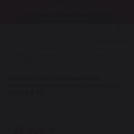
Только до 8 августа
Рассчитать онлайн стоимость ремонта
рулевой рейки за 1 минуту
Рассчитать бесплатно
0
Санкт-Петербург
Звоните!
+7 812 604-24-64
Заказать звонок
Мы работаем
Каталог
Компрессоры для кондиционеров
Компрессор кондиционера восстановленный Мазда
(MAZDA) 3/6/CX-5 13-
Компрессор кондиционера
восстановленный Мазда (MAZDA)
3/6/CX-5 13-
Артикул: C1511
★
4.5 · 24 отзыва
Гарантия 1 год
25 500 ₽