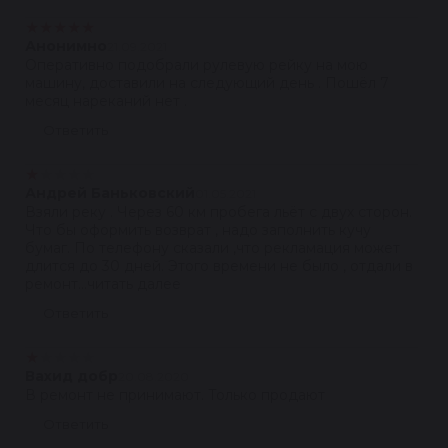
★
★
★
★
★
Анонимно
21.09.2021
Оперативно подобрали рулевую рейку на мою
машину, доставили на следующий день . Пошёл 7
месяц нареканий нет .
Ответить
★
★
★
★
★
Андрей Баньковский
01.05.2021
Взяли реку . Через 60 км пробега льёт с двух сторон.
Что бы оформить возврат , надо заполнить кучу
бумаг. По телефону сказали ,что рекламация может
длится до 30 дней. Этого времени не было , отдали в
ремонт...читать далее
Ответить
★
★
★
★
★
Вахид добр
20.08.2020
В ремонт не принимают. Только продают
Ответить