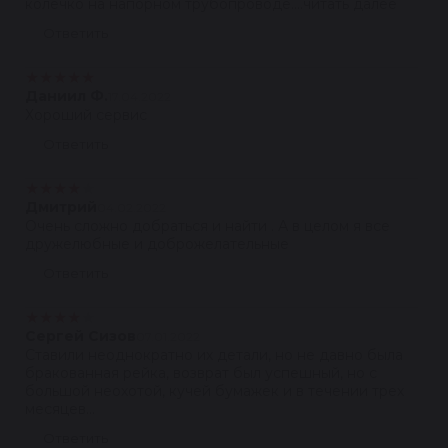
колечко на напорном трубопроводе....читать далее
Ответить
★
★
★
★
★
Даниил Ф.
17.04.2022
Хороший сервис
Ответить
★
★
★
★
★
Дмитрий
04.02.2022
Очень сложно добраться и найти . А в целом я все
дружелюбные и доброжелательные
Ответить
★
★
★
★
★
Сергей Сизов
07.01.2022
Ставили неоднократно их детали, но не давно была
бракованная рейка, возврат был успешный, но с
большой неохотой, кучей бумажек и в течении трех
месяцев...
Ответить