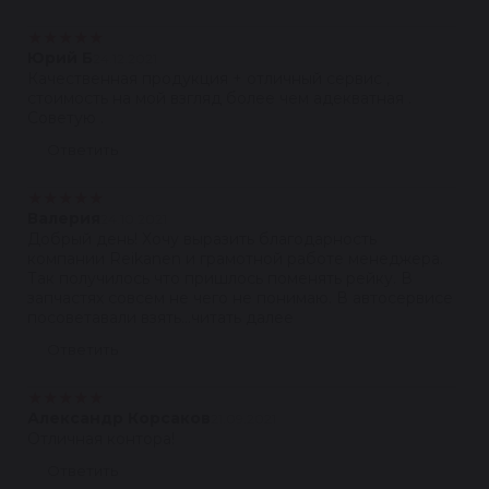
★
★
★
★
★
Юрий Б
24.12.2021
Качественная продукция + отличный сервис ,
стоимость на мой взгляд более чем адекватная .
Советую .
Ответить
★
★
★
★
★
Валерия
24.10.2021
Добрый день! Хочу выразить благодарность
компании Reikanen и грамотной работе менеджера.
Так получилось что пришлось поменять рейку. В
запчастях совсем не чего не понимаю. В автосервисе
посоветавали взять...читать далее
Ответить
★
★
★
★
★
Александр Корсаков
21.09.2021
Отличная контора!
Ответить