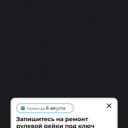
MAHLE
ACP1457000S
MAZDA
BFD161450
MAZDA
BFD161450A
MAZDA
KD4561450
MAZDA
KD4561450A
MAZDA
KD7761450
MAZDA
KD7761450A
NISSENS
890614
NRF
320111
Если вашего номера нет в списке — уточните
совместимость по VIN у менеджера.
8 августа
Только до
СЕРВИСНОЕ ОБСЛУЖИВАНИЕ
Гарантия 1 год на восстановленные узлы