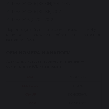
MAZDA CX-5 [KE, GH] 2011-2017
MAZDA CX-5 [KF, KE] 2017-
MAZDA 6 [GJ/GL] 2012-
Перед покупкой уточните совместимость по VIN у
менеджера — поможем подобрать деталь точно под
ваш автомобиль.
OEM-НОМЕРА И АНАЛОГИ
Артикулы, с которыми совместима деталь —
оригинальные (OEM) и аналоги:
AVA
MZAK303
ELSTOCK
511075
KRAUF
KCH0530YU
LUZAR
LCAC2505