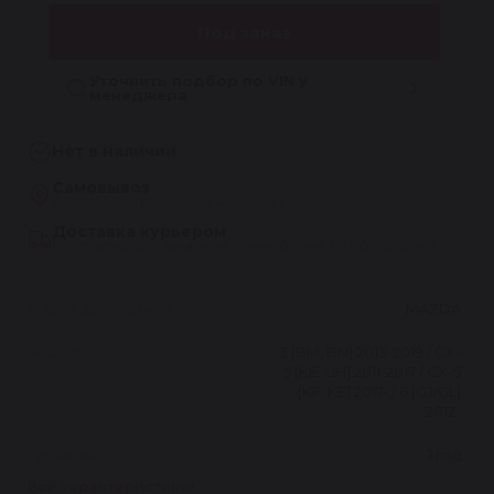
Под заказ
Уточнить подбор по VIN у
менеджера
Нет в наличии
Самовывоз
Бесплатно, из сервиса Reikanen в СПб
Доставка курьером
Бесплатно при заказе на сумму более 30 000 рублей
Марка автомобиля
MAZDA
Модель
3 [BM, BN] 2013-2019 / CX-
5 [KE, GH] 2011-2017 / CX-5
[KF, KE] 2017- / 6 [GJ/GL]
2012-
Гарантия
1 год
Все характеристики