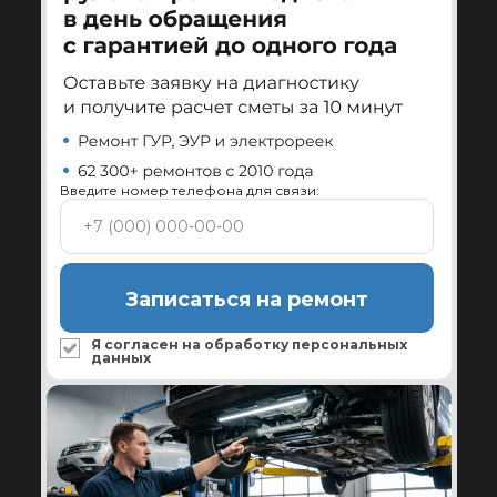
Гарантия после установки
Меняем или ремонтируем узел по гарантии при
установке у квалифицированного специалиста.
Подробнее
Введите номер телефона для связи:
Ребилдинг-центр Reikanen
Замена всех изношенных комплектующих и
проверка на стенде перед отправкой.
Подробнее
Записаться на ремонт
Я согласен на обработку
персональных
данных
Сервисы по всей России
Установка и диагностика системы ГУР в
авторизованных сервисах-партнёрах.
Подробнее