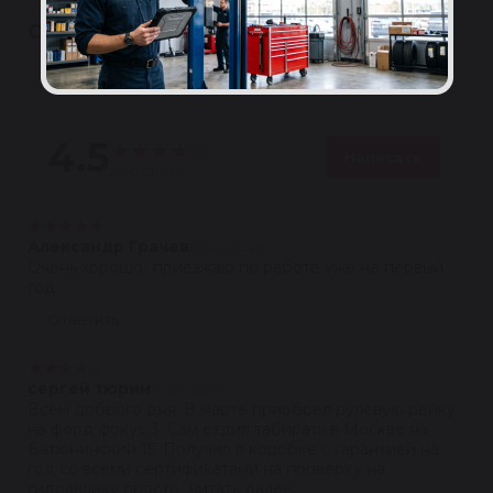
ОТЗЫВЫ
Полезные
4.5
★
★
★
★
★
Написать
24 отзыва
★
★
★
★
★
Александр Грачев
05.04.2025
Очень хорошо...приезжаю по работе уже не первый
год
Ответить
★
★
★
★
★
сергей тюрин
10.05.2024
Всем доброго дня. В марте приобрел рулевую рейку
на форд фокус 3. Сам ездил забирать в Москве на
Батюнинский 15. Получил в коробке с гарантией на
год со всеми сертификатами на проверку на
гидравлику просто...читать далее