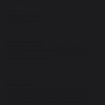
Ответить
★
★
★
★
★
Дмитрий Горшков
03.07.2022
Работают на совесть.
Ответить
★
★
★
★
★
Сергей Акиндинов
07.06.2022
Купил рейку в феврале - всё классно: запчасть -
рабочая (дубовые пыльники и руль без люфта, но
более тугой, чем до замены, хотя спустя небольшой
пробег всё разработалось), менеджеры - вежливые,
доставка...читать далее
Ответить
★
★
★
★
★
Maxim Lyamzin
30.05.2022
Приобрел насос Гур с установкой.На следующее
утро обнаружил пустой бачек.Сразу позвонил
мастеру. Меня тут же приняли на гарантийный
ремонт. Оказалось - под замену уплотнительное