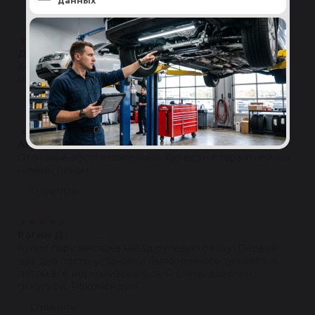
данных
Ответить
★
★
★
★
★
Денис С.
08.12.2023
Хорошая компания сотрудничаем с ними давно,
молодцы
Ответить
★
★
★
★
★
Антон Пышенков
04.03.2023
Отличные восстановленные запчасти с гарантией, по
низким ценам.
Ответить
★
★
★
★
★
Рагим Д
01.12.2022
Купил пару месяцев назад рулевую рейку. Первый
два дня после установки было немного туговато, а
потом все нормализовалось. Я очень доволен
покупкой. Рекомендую.
Ответить