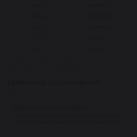
MAZDA
C23661K00C
MAZDA
C23661K00D
MAZDA
CC2361K00A
NISSENS
89550
NRF
32234
Если вашего номера нет в списке — уточните
совместимость по VIN у менеджера.
СЕРВИСНОЕ ОБСЛУЖИВАНИЕ
Гарантия 1 год на восстановленные узлы
Гарантия после установки
Меняем или ремонтируем узел по гарантии при
установке у квалифицированного специалиста.
Подробнее