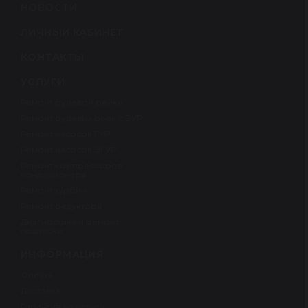
НОВОСТИ
ЛИЧНЫЙ КАБИНЕТ
КОНТАКТЫ
УСЛУГИ
Ремонт рулевой рейки
Ремонт рулевых реек с ЭУР
Ремонт насосов ГУР
Ремонт насосов ЭГУР
Ремонт компрессоров
кондиционера
Ремонт турбин
Ремонт редуктора
Диагностика и ремонт
подвески
ИНФОРМАЦИЯ
Оплата
Доставка
Гарантия на услуги