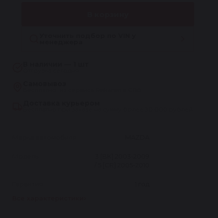
В корзину
Уточнить подбор по VIN у
менеджера
В наличии — 1 шт
Отгрузка сегодня
Самовывоз
Бесплатно, из сервиса Reikanen в СПб
Доставка курьером
Бесплатно при заказе на сумму более 30 000 рублей
Марка автомобиля
MAZDA
Модель
3 [BK] 2003-2009
/ 5 [CR] 2005-2010
Гарантия
1 год
Все характеристики