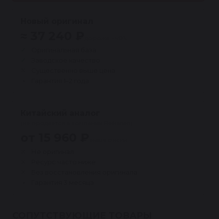
Новый оригинал
≈ 37 240 ₽
дороже ~40%
Оригинальная база
Заводское качество
Существенно выше цена
Гарантия 1–2 года
Китайский аналог
(не продаётся в компании Reikanen)
от 15 960 ₽
выше риски
Не оригинал
Ресурс часто ниже
Без восстановления оригинала
Гарантия 3 месяца
СОПУТСТВУЮЩИЕ ТОВАРЫ