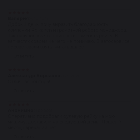
★
★
★
★
★
Валерия
24.10.2021
Добрый день! Хочу выразить благодарность
компании Reikanen и грамотной работе менеджера.
Так получилось что пришлось поменять рейку. В
запчастях совсем не чего не понимаю. В автосервисе
посоветавали взять...читать далее
Ответить
★
★
★
★
★
Александр Корсаков
21.09.2021
Отличная контора!
Ответить
★
★
★
★
★
Анонимно
21.09.2021
Оперативно подобрали рулевую рейку на мою
машину, доставили на следующий день . Пошёл 7
месяц нареканий нет .
Ответить