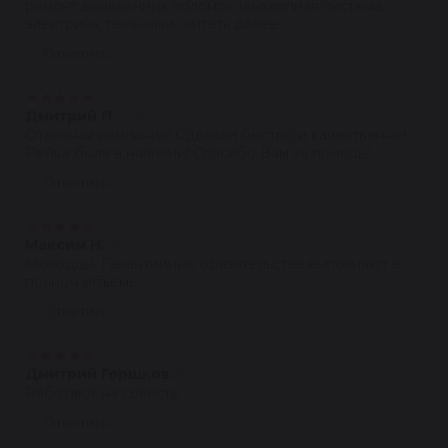
ремонт выявленных поломок (выхлопная система,
электрика, пыльники...читать далее
Ответить
★
★
★
★
★
Дмитрий П.
21.07.2022
Отличная компания! Сделали быстро и качественно!
Рейка была в наличии! Спасибо Вам за помощь!
Ответить
★
★
★
★
★
Максим Н.
08.07.2022
Молодцы. Гарантийные обязательства выполняют в
полном объёме.
Ответить
★
★
★
★
★
Дмитрий Горшков
03.07.2022
Работают на совесть.
Ответить