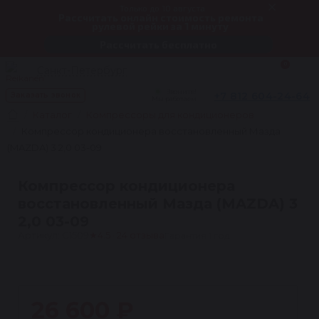
Только до 10 августа
Рассчитать онлайн стоимость ремонта
рулевой рейки за 1 минуту
Рассчитать бесплатно
0
Санкт-Петербург
Звоните!
+7 812 604-24-64
Заказать звонок
Мы работаем
Каталог
Компрессоры для кондиционеров
Компрессор кондиционера восстановленный Мазда
(MAZDA) 3 2,0 03-09
Компрессор кондиционера
восстановленный Мазда (MAZDA) 3
2,0 03-09
Артикул: C1509
★
4.5 · 24 отзыва
Гарантия 1 год
26 600 ₽