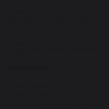
Клиентам -> Гарантия на товары.
Оригинальные кросс номера запчасти и
аналоги: BP4S61K00, MZAK208, TSP0155484,
510284, 89550, 32234, C23661450E, C23661K00,
C23661K00A, C23661K00B, C23661K00C,
C23661K00D, CC2361K00A
Применяемость автозапчасти по модели
автомобиля: MAZDA 3 [BK] 2003-2009, MAZDA 5
[CR] 2005-2010
ПРИМЕНИМОСТЬ
Подходит для автомобилей MAZDA:
MAZDA 3 [BK] 2003-2009
MAZDA 5 [CR] 2005-2010
Перед покупкой уточните совместимость по VIN у