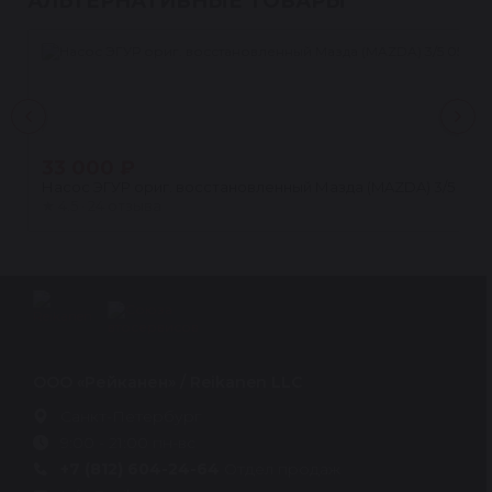
АЛЬТЕРНАТИВНЫЕ ТОВАРЫ
33 000 ₽
Насос ЭГУР ориг. восстановленный Мазда (MAZDA) 3/5 05-
★
4.5 · 24 отзыва
ООО «Рейканен» / Reikanen LLC
Санкт-Петербург
9:00 - 21:00 пн-вс
+7 (812) 604-24-64
Отдел продаж