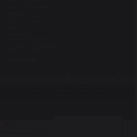
Гарантия на товары
Реквизиты
Закупка БУ реек
Карта сайта
Политика
конфеденциальности
Согласие на обработку
персональных данных
ВАКАНСИИ
© 1998 – 2026. Центр восстановления Reikanen. При использовании материалов сайта ссылка на
reikanen.ru
обязательна. Не является публичной офертой.
Разработка сайта
Продвижение сайта- Генератор продаж
Рассчитайте стоимость ремонта рулевой рейки за 1 минуту