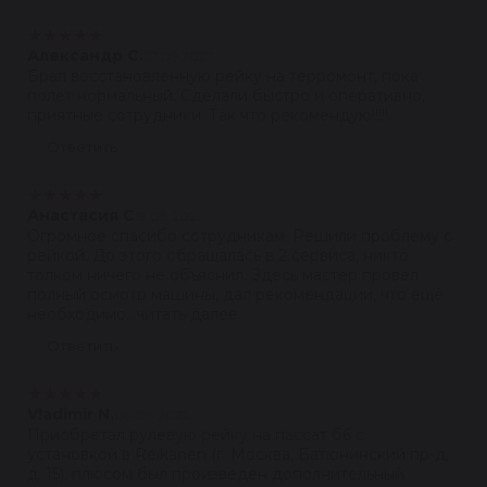
★
★
★
★
★
Александр С.
27.09.2022
Брал восстановленную рейку на терромонт, пока
полёт нормальный. Сделали быстро и оперативно,
приятные сотрудники. Так что рекомендую!!!!!
Ответить
★
★
★
★
★
Анастасия С
19.08.2022
Огромное спасибо сотрудникам. Решили проблему с
рейкой. До этого обращалась в 2 сервиса, никто
толком ничего не объяснил. Здесь мастер провел
полный осмотр машины, дал рекомендации, что ещё
необходимо...читать далее
Ответить
★
★
★
★
★
Vladimir N.
08.08.2022
Приобретал рулевую рейку на пассат б6 с
установкой в Reikanen (г. Москва, Батюнинский пр-д,
д. 15), плюсом был произведён дополнительный