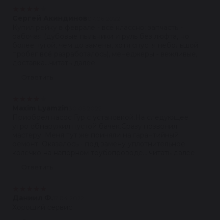
★
★
★
★
★
Сергей Акиндинов
07.06.2022
Купил рейку в феврале - всё классно: запчасть -
рабочая (дубовые пыльники и руль без люфта, но
более тугой, чем до замены, хотя спустя небольшой
пробег всё разработалось), менеджеры - вежливые,
доставка...читать далее
Ответить
★
★
★
★
★
Maxim Lyamzin
30.05.2022
Приобрел насос Гур с установкой.На следующее
утро обнаружил пустой бачек.Сразу позвонил
мастеру. Меня тут же приняли на гарантийный
ремонт. Оказалось - под замену уплотнительное
колечко на напорном трубопроводе....читать далее
Ответить
★
★
★
★
★
Даниил Ф.
17.04.2022
Хороший сервис