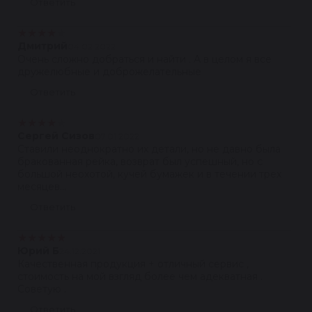
Ответить
★
★
★
★
★
Дмитрий
04.02.2022
Очень сложно добраться и найти . А в целом я все
дружелюбные и доброжелательные
Ответить
★
★
★
★
★
Сергей Сизов
07.01.2022
Ставили неоднократно их детали, но не давно была
бракованная рейка, возврат был успешный, но с
большой неохотой, кучей бумажек и в течении трех
месяцев...
Ответить
★
★
★
★
★
Юрий Б
24.12.2021
Качественная продукция + отличный сервис ,
стоимость на мой взгляд более чем адекватная .
Советую .
Ответить