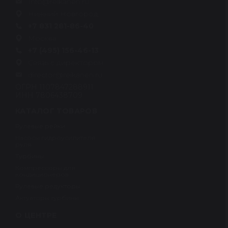
Info@reikanen.ru
Нижний Новгород
+7 831 281-86-40
Москва
+7 (495) 156-46-13
Связь с директором
director@reikanen.ru
ОГРН 1107847288911
ИНН 7806438709
КАТАЛОГ ТОВАРОВ
Рулевые рейки
Насосы гидроусилителя
руля
Турбины
Компрессоры для
кондиционеров
Рулевые редукторы
Актуаторы турбины
О ЦЕНТРЕ