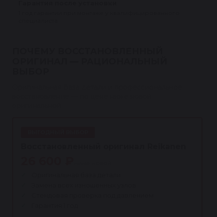
Гарантия после установки
1 год гарантии при монтаже у квалифицированного
специалиста.
ПОЧЕМУ ВОССТАНОВЛЕННЫЙ
ОРИГИНАЛ — РАЦИОНАЛЬНЫЙ
ВЫБОР
Оригинальная база детали и профессиональное
восстановление — по цене ниже новой
оригинальной.
ВЫГОДНЫЙ ВЫБОР
Восстановленный оригинал Reikanen
26 600 ₽
ниже новой
Оригинальная база детали
Замена всех изношенных узлов
Стендовая проверка под давлением
Гарантия 1 год