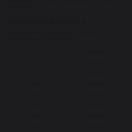
менеджера — поможем подобрать деталь точно под
ваш автомобиль.
OEM-НОМЕРА И АНАЛОГИ
Артикулы, с которыми совместима деталь —
оригинальные (OEM) и аналоги:
AVA
MZAK208
DELPHI
TSP0155484
ELSTOCK
510284
MAZDA
BP4S61K00
MAZDA
C23661450E
MAZDA
C23661K00
MAZDA
C23661K00A
MAZDA
C23661K00B