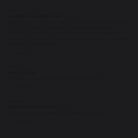
★
★
★
★
★
Андрей Баньковский
01.05.2021
Взяли реку . Через 60 км пробега льёт с двух сторон.
Что бы оформить возврат , надо заполнить кучу
бумаг. По телефону сказали ,что рекламация может
длится до 30 дней. Этого времени не было , отдали в
ремонт...читать далее
Ответить
★
★
★
★
★
Вахид добр
20.08.2020
В ремонт не принимают. Только продают
Ответить
★
★
★
★
★
Дмитрий Злотников
17.03.2020
Выгодные цены и внимательный персонал
Ответить