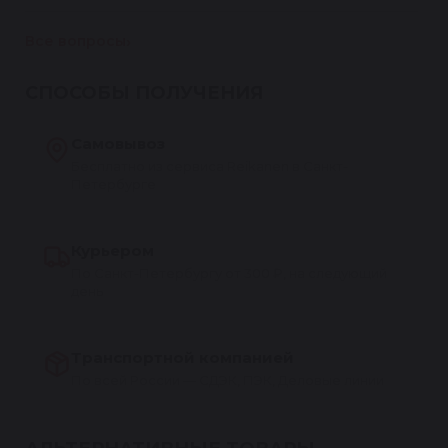
Все вопросы
СПОСОБЫ ПОЛУЧЕНИЯ
Самовывоз
Бесплатно из сервиса Reikanen в Санкт-
Петербурге
Курьером
По Санкт-Петербургу от 300 ₽, на следующий
день
Транспортной компанией
По всей России — СДЭК, ПЭК, Деловые линии