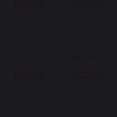
В корзину
В корзину
Турбины
Турбины
24 700 ₽
24 200 ₽
В наличии 1 шт
В наличии 1 шт
Турбокомпрессор MITSUBISHI
Турбокомпрессор GARRETT
восстановленный Опель Астра
восстановленный Опель Вектра
(OPEL ASTRA) H 1.7CDTI 04-10
(OPEL VECTRA) C 2.0CDTI 03-05
В корзину
В корзину
Турбины
Турбины