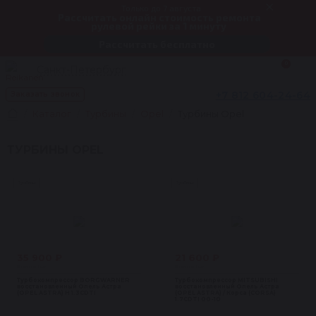
Только до 7 августа
Рассчитать онлайн стоимость ремонта
рулевой рейки за 1 минуту
Рассчитать бесплатно
0
Санкт-Петербург
+7 812 604-24-64
Заказать звонок
Каталог
Турбины
Opel
Турбины Opel
ТУРБИНЫ OPEL
Турбины
Турбины
35 900 ₽
21 600 ₽
В наличии 1 шт
В наличии 1 шт
Турбокомпрессор BORGWARNER
Турбокомпрессор MITSUBISHI
восстановленный Опель Астра
восстановленный Опель Астра
(OPEL ASTRA) H 1.3CDTI
(OPEL ASTRA) / Корса (CORSA)
1.7CDTI 00-10