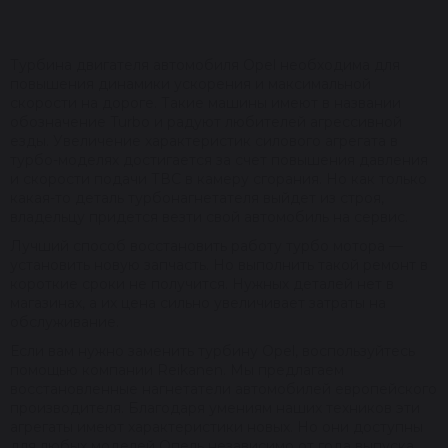
Турбина двигателя автомобиля Opel необходима для
повышения динамики ускорения и максимальной
скорости на дороге. Такие машины имеют в названии
обозначение Turbo и радуют любителей агрессивной
езды. Увеличение характеристик силового агрегата в
турбо-моделях достигается за счет повышения давления
и скорости подачи ТВС в камеру сгорания. Но как только
какая-то деталь турбонагнетателя выйдет из строя,
владельцу придется везти свой автомобиль на сервис.
Лучший способ восстановить работу турбо мотора —
установить новую запчасть. Но выполнить такой ремонт в
короткие сроки не получится. Нужных деталей нет в
магазинах, а их цена сильно увеличивает затраты на
обслуживание.
Если вам нужно заменить турбину Opel, воспользуйтесь
помощью компании Reikanen. Мы предлагаем
восстановленные нагнетатели автомобилей европейского
производителя. Благодаря умениям наших техников эти
агрегаты имеют характеристики новых. Но они доступны
для любых моделей Опель независимо от года выпуска.