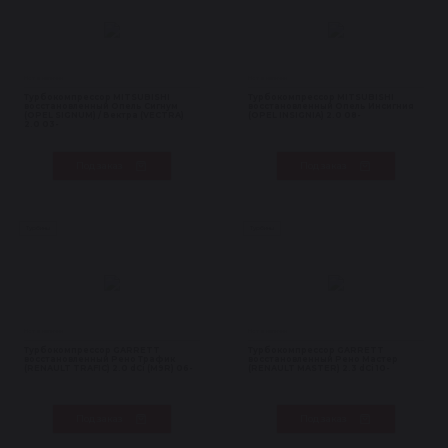
Нет в наличии
Нет в наличии
Турбокомпрессор MITSUBISHI
Турбокомпрессор MITSUBISHI
восстановленный Опель Сигнум
восстановленный Опель Инсигния
(OPEL SIGNUM) / Вектра (VECTRA)
(OPEL INSIGNIA) 2.0 08-
2.0 03-
Под заказ
Под заказ
Турбины
Турбины
Нет в наличии
Нет в наличии
Турбокомпрессор GARRETT
Турбокомпрессор GARRETT
восстановленный Рено Трафик
восстановленный Рено Мастер
(RENAULT TRAFIC) 2.0 dCi (M9R) 06-
(RENAULT MASTER) 2.3 dCi 10-
Под заказ
Под заказ