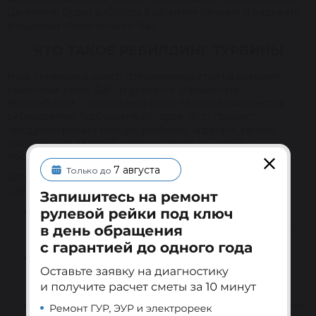
Двигатель будет работать в штатном режиме и радовать
владельца своей мощностью.
ЧТО ТАКОЕ РЕБИЛДИНГ ТУРБИНЫ
Наш сервисный центр специализируется на ремонте
различных узлов ДВС и рулевого управления
автомобилей. Параллельно наши техники занимаются
ребилдингом турбокомпрессоров. Этот процесс
предусматривает полную разборку агрегата, замену
изношенных деталей и расходников на новые с
последующей сборкой и тестированием.
7 августа
Только до
Для восстановления мы используем «родные» турбины
Опель, которые попали к нам из разных источников:
Станции техобслуживания предоставляют нам
нагнетатели, которые их мастера демонтировали с
машин клиентов.
Компании по разборке авто продают нашему
сервисному центру детали двигателей, снятых с
разбитых и списанных транспортных средств.
Покупатели магазина Reikanen предоставляют свои