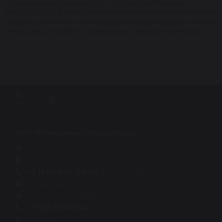
по продаже автозапчастей — Автопитер, Партком,
Автодок, Exist. Если вы не можете самостоятельно выбрать
модель, обратитесь к менеджерам отдела продаж. Номер
телефона для связи с ними указан в разделе контакты.
ООО «Рейканен» / Reikanen LLC
Санкт-Петербург
9:00 - 21:00 пн-вс
+7 (812) 604-24-64
Отдел продаж
Info@reikanen.ru
Нижний Новгород
+7 831 281-86-40
Москва