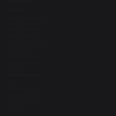
КОНТАКТЫ
УСЛУГИ
Ремонт рулевой рейки
Ремонт рулевых реек с ЭУР
Ремонт насосов ГУР
Ремонт насосов ЭГУР
Ремонт компрессоров
кондиционера
Ремонт турбин
Ремонт редуктора
Диагностика и ремонт
подвески
ИНФОРМАЦИЯ
Оплата
Доставка
Гарантия на услуги
Гарантия на товары
Реквизиты
Закупка БУ реек