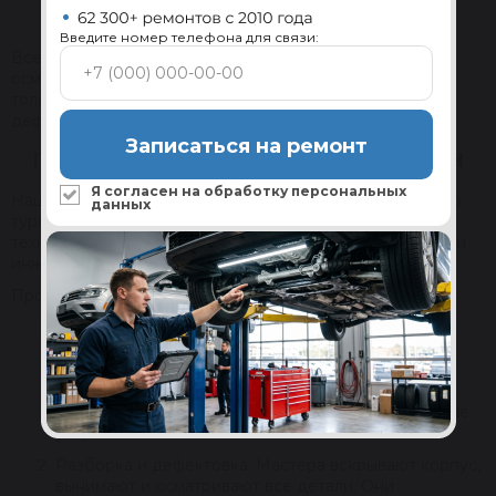
турбины в обмен на скидку до 20% при покупке
товара из каталога.
Введите номер телефона для связи:
Все полученные нами нагнетатели тщательно
осматривают. Для дальнейшего ребилдинга отбирают
только те модели, в корпусах которых отсутствуют
дефекты.
Записаться на ремонт
ПОРЯДОК ВОССТАНОВЛЕНИЯ ТУРБИН
Я согласен на обработку
персональных
Наша компания может гарантировать качество каждого
данных
турбонагнетателя в каталоге благодаря уникальной
технологии восстановления, которую разработали наши
инженеры.
Процесс делится на несколько стадий:
Подготовка «сырья». Все полученные от наших
партнеров и покупателей турбокомпрессоры
очищают от загрязнений, следов топлива и масла.
Мойка позволяет выявить скрытые дефекты и
отбраковать агрегаты, в надежности которых мы не
уверены.
Разборка и дефектовка. Мастера вскрывают корпус,
вынимают и осматривают все детали. Они