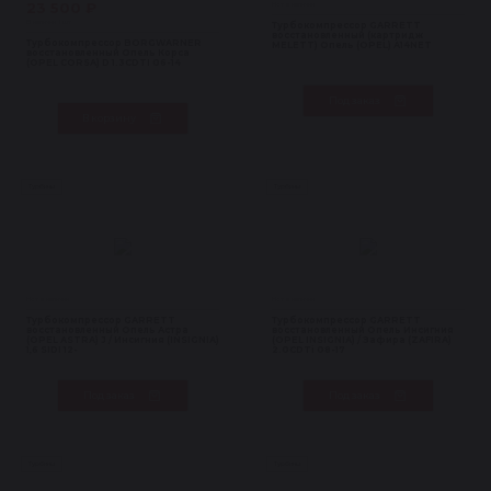
23 500 ₽
Нет в наличии
В наличии 1 шт
Турбокомпрессор GARRETT
восстановленный (картридж
Турбокомпрессор BORGWARNER
MELETT) Опель (OPEL) A14NET
восстановленный Опель Корса
(OPEL CORSA) D 1.3CDTI 06-14
Под заказ
В корзину
Турбины
Турбины
Нет в наличии
Нет в наличии
Турбокомпрессор GARRETT
Турбокомпрессор GARRETT
восстановленный Опель Астра
восстановленный Опель Инсигния
(OPEL ASTRA) J / Инсигния (INSIGNIA)
(OPEL INSIGNIA) / Зафира (ZAFIRA)
1,6 SIDI 12-
2.0CDTi 08-17
Под заказ
Под заказ
Турбины
Турбины