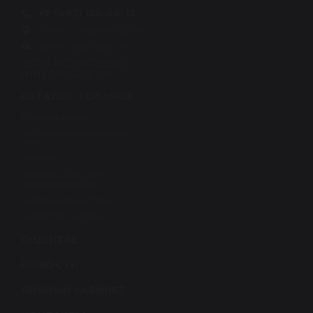
+7 (495) 156-46-13
Связь с директором
director@reikanen.ru
ОГРН 1107847288911
ИНН 7806438709
КАТАЛОГ ТОВАРОВ
Рулевые рейки
Насосы гидроусилителя
руля
Турбины
Компрессоры для
кондиционеров
Рулевые редукторы
Актуаторы турбины
О ЦЕНТРЕ
НОВОСТИ
ЛИЧНЫЙ КАБИНЕТ