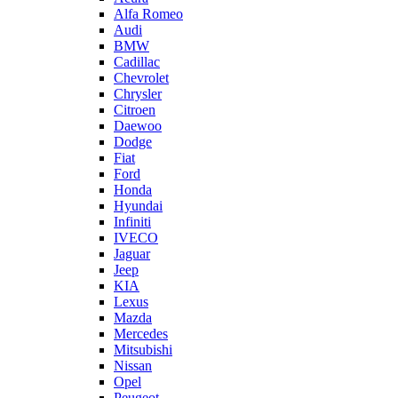
Alfa Romeo
Audi
BMW
Cadillac
Chevrolet
Chrysler
Citroen
Daewoo
Dodge
Fiat
Ford
Honda
Hyundai
Infiniti
IVECO
Jaguar
Jeep
KIA
Lexus
Mazda
Mercedes
Mitsubishi
Nissan
Opel
Peugeot