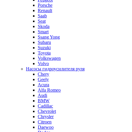
Porsche
Renault
Saab
Seat
Skoda
Smart
Ssang Yong
Subaru
Suzuki
Toyota
Volkswagen
Volvo
Насосы гидроусилителя руля
Chery
Geely
Acura
Alfa Romeo
Audi
BMW
Cadillac
Chevrolet
Chrysler
Citroen
Daewoo