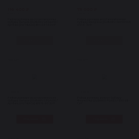
116 400 ₽
75 000 ₽
В наличии 1 шт
В наличии 1 шт
Рейка рулевая восстановленная
Рейка рулевая восстановленная
Субару Легаси (SUBARU LEGACY) /
Субару Импреза (SUBARU IMPREZA)
Аутбек (OUTBACK) B14 09-14 ЭУР
G13 11- ЭУР
В корзину
В корзину
Рейки с ЭУР
Рейки с ГУР
Нет в наличии
Нет в наличии
Рейка рулевая восстановленная
Рейка рулевая аналог Субару
Субару Легаси (SUBARU LEGACY) /
Форестер (SUBARU FORESTER) 08-
Аутбек (OUTBACK) B15 15-20 ЭУР
ГУР
Под заказ
Под заказ
Рейки с ЭУР
Рейки с ЭУР