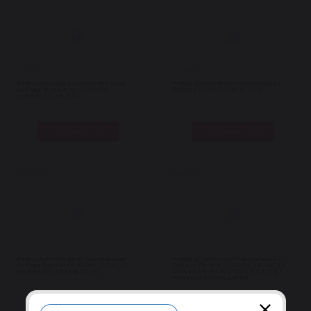
Нет в наличии
Нет в наличии
Рейка рулевая восстановленная
Рейка рулевая восстановленная
Субару Форестер (SUBARU
Субару (SUBARU) XV 11- ЭУР
FORESTER) 18- ЭУР
Под заказ
Под заказ
Рейки с ГУР
Рейки с ГУР
Нет в наличии
Нет в наличии
Рейка рулевая восстановленная
Рейка рулевая восстановленная
Субару Легаси (SUBARU LEGACY) /
Субару Легаси (SUBARU LEGACY) /
Аутбек (OUTBACK) 98-03
Аутбек 03-09 (OUTBACK 03-09) /
Импреза (IMPREZA) 08-
Под заказ
Под заказ