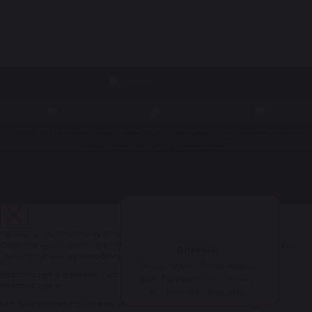
© 1998 – 2026. Центр восстановления Reikanen. При использовании материалов сайта ссылка на
reikanen.ru
обязательна. Не является публичной офертой.
Продвижение сайта- Генератор продаж
Разработка сайта
Рассчитайте стоимость ремонта рулевой рейки за 1 минуту
Ответьте на 4 коротких вопроса — мастер рассчитает стоимость и
Алексей
сроки под ваш автомобиль.
Здравствуйте! Готов помочь
Вопрос 1 из 4
Вопрос 2 из 4
Вопрос 3 из 4
Вопрос 4 из 4
вам. Напишите мне, если у
Вопрос 1 из 4
вас появятся вопросы.
Что беспокоит в рулевом управлении?