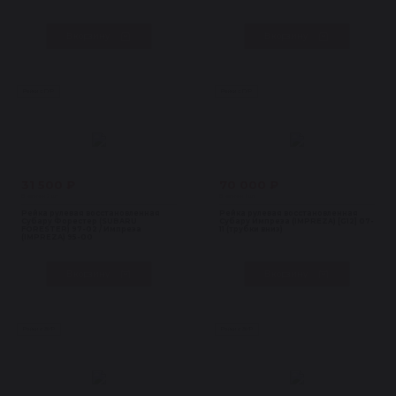
В корзину
В корзину
Рейки с ГУР
Рейки с ГУР
31 500 ₽
70 000 ₽
В наличии 2 шт
В наличии 1 шт
Рейка рулевая восстановленная
Рейка рулевая восстановленная
Субару Форестер (SUBARU
Субару Импреза (IMPREZA) [G12] 07-
FORESTER) 97-02 / Импреза
11 (трубки вниз)
(IMPREZA) 95-00
В корзину
В корзину
Рейки с ЭУР
Рейки с ЭУР