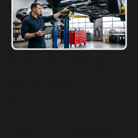
которых вы сможете отремонтировать автомобиль любой
модели и года выпуска. Подобрать нужный вариант
можно самостоятельно с помощью артикула или фильтра.
В случае необходимости обратитесь к консультанту,
который подберет узел под вашу машину.
РАЗНОВИДНОСТИ РУЛЕВЫХ РЕЕК
Механизм поворота автомобиля используется для
трансформации вращения рулевой колонки в поворот
колес на определенный угол вправо или влево. В
современных транспортных средствах предусмотрены
механизмы усиления, которые облегчают управление
тяжелыми транспортными средствами — большими
седанами и кроссоверами японского производителя.
Водителю машины легче вращать руль.
В автомобилях Субару инженеры используют два типа
усиления:
Гидравлическое. Внутрь рейки или на нее
устанавливают гидравлический цилиндр с поршнем,
который делит его на два полуцилиндра. В
зависимости от направления вращения руля в
правую или левую часть нагнетается масло, которое