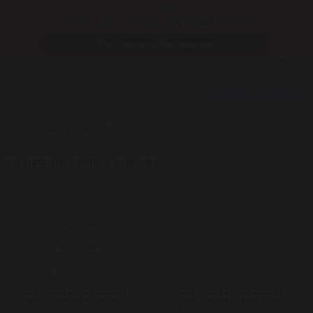
Только до 10 августа
Рассчитать онлайн стоимость ремонта
рулевой рейки за 1 минуту
Рассчитать бесплатно
0
Санкт-Петербург
Звоните!
+7 812 604-24-64
Заказать звонок
Мы работаем
Каталог
Рулевые рейки
Subaru
Рулевые рейки Subaru
РУЛЕВЫЕ РЕЙКИ SUBARU
Рейки с ГУР
Рейки с ГУР
29 000 ₽
35 000 ₽
В наличии 3 шт
В наличии 2 шт
Рейка рулевая восстановленная
Рейка рулевая восстановленная
Субару Легаси (SUBARU LEGACY) /
Субару Трибека (SUBARU TRIBECA)
Аутбек (OUTBACK) 09- ГУР
05-