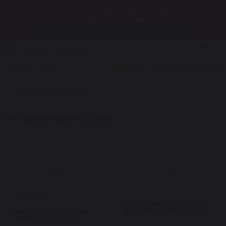
Только до 10 августа
Рассчитать онлайн стоимость ремонта
рулевой рейки за 1 минуту
Рассчитать бесплатно
0
Санкт-Петербург
Звоните!
+7 812 604-24-64
Заказать звонок
Мы работаем
Каталог
Рулевые рейки
Acura
Рулевые рейки Acura
РУЛЕВЫЕ РЕЙКИ ACURA
Рейки с ЭУР
Рейки с ГУР
70 700 ₽
Нет в наличии
В наличии 1 шт
Рейка рулевая восстановленная
Хонда Цивик (HONDA CIVIC) CRX III
Рейка рулевая восстановленная
92-98
Акура (ACURA) TL 09-14 ЭУР