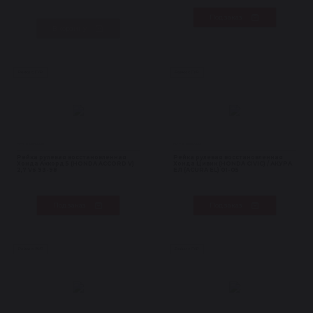
Под заказ
В корзину
Рейки с ГУР
Рейки с ГУР
Нет в наличии
Нет в наличии
Рейка рулевая восстановленная
Рейка рулевая восстановленная
Хонда Аккорд 5 (HONDA ACCORD V)
Хонда Цивик (HONDA CIVIC) / АКУРА
2,7 V6 93-98
ЕЛ (ACURA EL) 01-05
Под заказ
Под заказ
Рейки с ЭУР
Рейки с ГУР