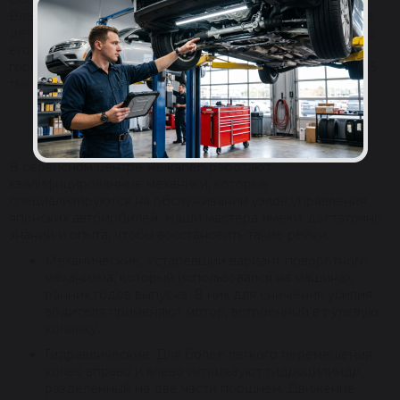
Владельцы машин Acura без проблем подберут нужные
детали с учетом модели транспортного средства и года
его выпуска. Мы организуем доставку товара в любой
город России бесплатно при покупке на сумму более 15
тыс. руб.
РАЗНОВИДНОСТИ РЕЕК ДЛЯ
РЕБИЛДИНГА
В сервисном центре Reikanen работают
квалифицированные механики, которые
специализируются на обслуживании узлов управления
японских автомобилей. Наши мастера имеют достаточно
знаний и опыта, чтобы восстановить такие рейки:
Механические. Устаревший вариант поворотного
механизма, который использовался на машинах
ранних годов выпуска. В них для снижения усилия
водителя применяют мотор, встроенный в рулевую
колонку.
Гидравлические. Для более легкого перемещения
колес вправо и влево используют гидроцилиндр,
разделенный на две части поршнем. Движение