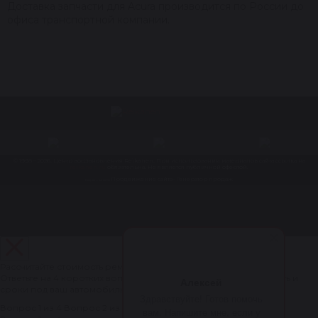
Доставка запчасти для Acura производится по России до
офиса транспортной компании.
© 1998 – 2026. Центр восстановления Reikanen. При использовании материалов сайта ссылка на
reikanen.ru
обязательна. Не является публичной офертой.
Продвижение сайта- Генератор продаж
Разработка сайта
Рассчитайте стоимость ремонта рулевой рейки за 1 минуту
Ответьте на 4 коротких вопроса — мастер рассчитает стоимость и
Алексей
сроки под ваш автомобиль.
Здравствуйте! Готов помочь
Вопрос 1 из 4
Вопрос 2 из 4
Вопрос 3 из 4
Вопрос 4 из 4
вам. Напишите мне, если у