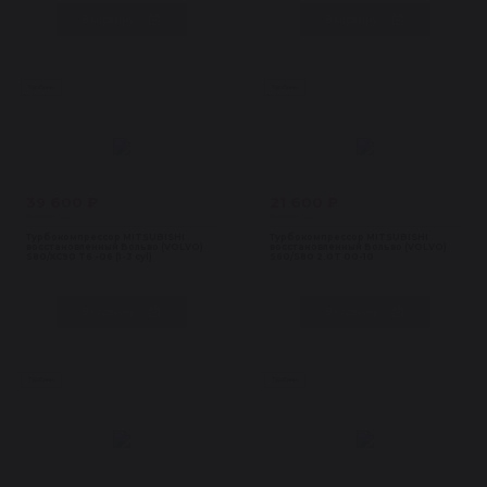
В корзину
В корзину
Турбины
Турбины
39 600 ₽
21 600 ₽
В наличии 1 шт
В наличии 1 шт
Турбокомпрессор MITSUBISHI
Турбокомпрессор MITSUBISHI
восстановленный Вольво (VOLVO)
восстановленный Вольво (VOLVO)
S80/XC90 T6 -06 (1-3 cyl)
S60/S80 2.0T 00-10
В корзину
В корзину
Турбины
Турбины