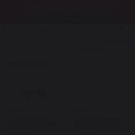
Только до 8 августа
Рассчитать онлайн стоимость ремонта
рулевой рейки за 1 минуту
Рассчитать бесплатно
0
Санкт-Петербург
Звоните!
+7 812 604-24-64
Заказать звонок
Мы работаем
Каталог
Турбины
Volvo
Турбины Volvo
ТУРБИНЫ VOLVO
Турбины
Турбины
26 100 ₽
36 000 ₽
В наличии 2 шт
В наличии 2 шт
Турбокомпрессор GARRETT
Турбокомпрессор BORGWARNER
восстановленный Ситроен / Пежо /
восстановленный Форд Фокус
Вольво (CITROEN/PEUGEOT/VOLVO)
(FORD FOCUS) / Мондео (MONDEO)
1.6 HDI с датчиком
1.6 EcoBoost 10-