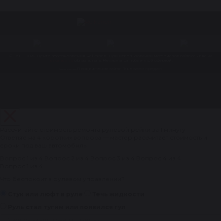
© 1998 – 2026. Центр восстановления Reikanen. При использовании материалов сайта ссылка на
reikanen.ru
обязательна. Не является публичной офертой.
Продвижение сайта- Генератор продаж
Разработка сайта
Рассчитайте стоимость ремонта рулевой рейки за 1 минуту
Ответьте на 4 коротких вопроса — мастер рассчитает стоимость и
сроки под ваш автомобиль.
Вопрос 1 из 4
Вопрос 2 из 4
Вопрос 3 из 4
Вопрос 4 из 4
Вопрос 1 из 4
Что беспокоит в рулевом управлении?
Стук или люфт в руле
Течь жидкости
Руль стал тугим или появился гул
Уже сказали менять рейку