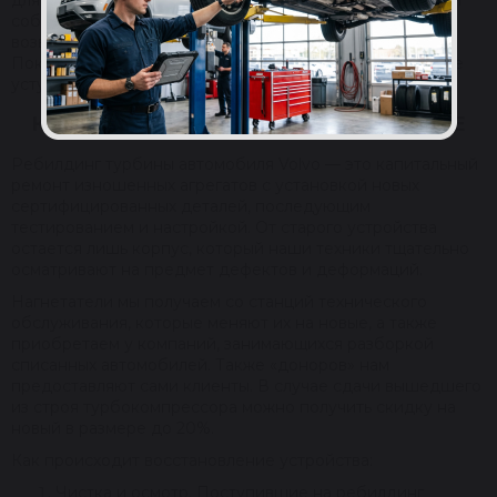
для автомобилей Вольво. Наши инженеры разработали
собственную технологию ребилдинга, которая
возвращает начальные характеристики агрегатов.
Покупатель получает деталь, которая по параметрам не
уступает новой, но ее цена будет намного ниже.
КАК ПРОИСХОДИТ ВОССТАНОВЛЕНИЕ
Ребилдинг турбины автомобиля Volvo — это капитальный
ремонт изношенных агрегатов с установкой новых
сертифицированных деталей, последующим
тестированием и настройкой. От старого устройства
остается лишь корпус, который наши техники тщательно
осматривают на предмет дефектов и деформаций.
Нагнетатели мы получаем со станций технического
обслуживания, которые меняют их на новые, а также
приобретаем у компаний, занимающихся разборкой
списанных автомобилей. Также «доноров» нам
предоставляют сами клиенты. В случае сдачи вышедшего
из строя турбокомпрессора можно получить скидку на
новый в размере до 20%.
Как происходит восстановление устройства:
Чистка и осмотр. Поступившие на ребилдинг