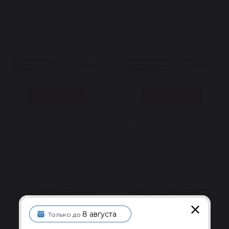
Нет в наличии
Нет в наличии
Турбокомпрессор MITSUBISHI
Турбокомпрессор MITSUBISHI
восстановленный Вольво (VOLVO)
восстановленный Вольво (VOLVO)
S80/XC90 T6 -06 (4-6 cyl)
S60/S80/XC90 2.5T 03-10
Под заказ
Под заказ
Турбины
Турбины
Нет в наличии
Нет в наличии
Турбокомпрессор GARRETT
Турбокомпрессор BORGWARNER
восстановленный Вольво (VOLVO)
восстановленный Вольво (VOLVO)
S60/S80/V70/XC70/XC90 2.4D 01-10
S60/V70 R 2.5T 03-10
8 августа
Только до
Под заказ
Под заказ