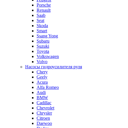
Porsche
Renault
Saab
Seat
Skoda
Smart
Ssang Yong
Subaru
Suzuki
Toyota
Volkswagen
Volvo
Насосы гидроусилителя руля
Chery
Geely
Acura
Alfa Romeo
Audi
BMW
Cadillac
Chevrolet
Chrysler
Citroen
Daewoo