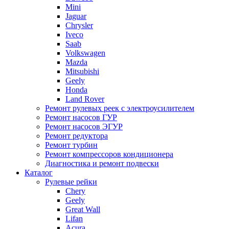
Mini
Jaguar
Chrysler
Iveco
Saab
Volkswagen
Mazda
Mitsubishi
Geely
Honda
Land Rover
Ремонт рулевых реек с электроусилителем
Ремонт насосов ГУР
Ремонт насосов ЭГУР
Ремонт редуктора
Ремонт турбин
Ремонт компрессоров кондиционера
Диагностика и ремонт подвески
Каталог
Рулевые рейки
Chery
Geely
Great Wall
Lifan
Acura