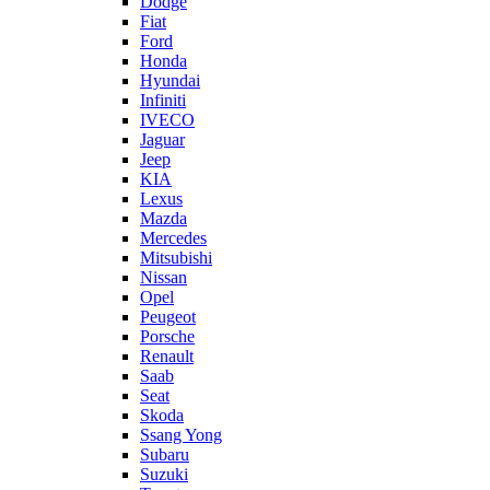
Dodge
Fiat
Ford
Honda
Hyundai
Infiniti
IVECO
Jaguar
Jeep
KIA
Lexus
Mazda
Mercedes
Mitsubishi
Nissan
Opel
Peugeot
Porsche
Renault
Saab
Seat
Skoda
Ssang Yong
Subaru
Suzuki