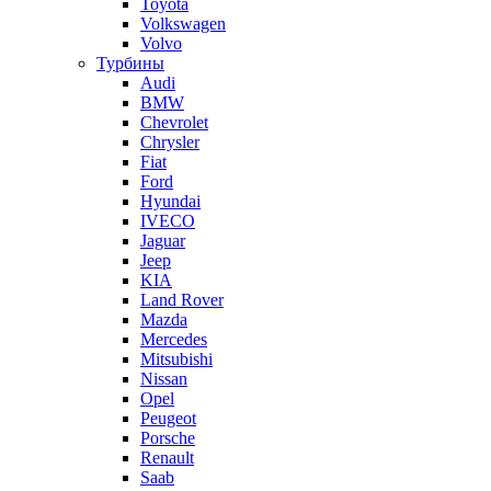
Toyota
Volkswagen
Volvo
Турбины
Audi
BMW
Chevrolet
Chrysler
Fiat
Ford
Hyundai
IVECO
Jaguar
Jeep
KIA
Land Rover
Mazda
Mercedes
Mitsubishi
Nissan
Opel
Peugeot
Porsche
Renault
Saab