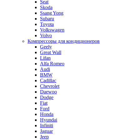
Seat
Skoda
Ssang Yong
Subaru
Toyota
Volkswagen
Volvo
Компрессоры для кондиционеров
Geely
Great Wall
Lifan
Alfa Romeo
Audi
BMW
Cadillac
Chevrolet
Daewoo
Dodge
Fiat
Ford
Honda
Hyundai
Infiniti
Jaguar
Jeep