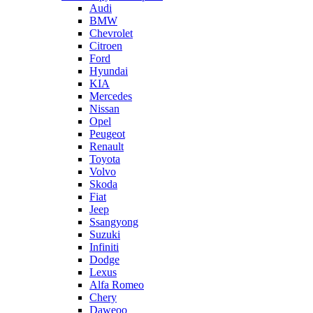
Audi
BMW
Chevrolet
Citroen
Ford
Hyundai
KIA
Mercedes
Nissan
Opel
Peugeot
Renault
Toyota
Volvo
Skoda
Fiat
Jeep
Ssangyong
Suzuki
Infiniti
Dodge
Lexus
Alfa Romeo
Chery
Daweoo