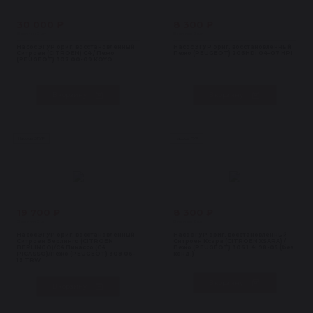
30 000 ₽
8 300 ₽
В наличии 3 шт
В наличии 2 шт
Насос ЭГУР ориг. восстановленный
Насос ЭГУР ориг. восстановленный
Ситроен (CITROEN) C4 / Пежо
Пежо (PEUGEOT) 206HDi 04-07 HPI
(PEUGEOT) 307 00-09 KOYO
В корзину
В корзину
Насосы ЭГУР
Насосы ГУР
19 700 ₽
8 300 ₽
В наличии 2 шт
В наличии 2 шт
Насос ЭГУР ориг. восстановленный
Насос ГУР ориг. восстановленный
Ситроен Берлинго (CITROEN
Ситроен Ксара (CITROEN XSARA) /
BERLINGO)/С4 Пикассо (C4
Пежо (PEUGEOT) 306 1.4i 98-05 (без
PICASSO)/Пежо (PEUGEOT) 308 06-
конд.)
13 TRW
В корзину
В корзину