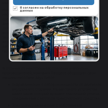
замены и установить ее взамен сломанной.
Я согласен на обработку
персональных
Компания Reikanen специализируется на ребилдинге
данных
насосов, которые использует в своих транспортных
средствах завод Peugeot. Мы приобретаем
демонтированные устройства в хорошем состоянии и
делаем их капитальный ремонт. Наши специалисты
восстанавливают начальные свойства агрегатов согласно
технологическим картам производителей. Благодаря
этому владельцы машин могут приобрести нужные им
запчасти по меньшей цене в сравнении с новыми, с
гарантией качества и надежности.
ВИДЫ НАСОСОВ ГУР
В отличие от некоторых европейских и японских
производителей, компания Peugeot оборудует свои
машины насосами двух типов:
Гидравлические с отбором мощности от двигателя
внутреннего сгорания. На вал такого устройства
надет шкив, который вращает эластичный ремень,
соединенный с мотором транспортного средства.
Электрогидравлические с собственным