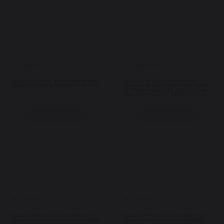
Насосы ЭГУР
Насосы ЭГУР
31 400 ₽
72 400 ₽
В наличии 1 шт
В наличии 1 шт
Насос ЭГУР ориг. восстановленный
Насос ЭГУР восстановленный
Пежо (PEUGEOT) 308/408 10-14 TRW
Ситроен Джампи 2 (CITROEN JUMPY
II) / Фиат Скудо (FIAT SCUDO) / Пежо
Эксперт (PEUGEOT EXPERT) 09-16
В корзину
В корзину
Насосы ГУР
Насосы ГУР
8 300 ₽
8 300 ₽
В наличии 1 шт
В наличии 1 шт
Насос ГУР ориг. восстановленный
Насос ГУР ориг. восстановленный
Пежо Партнер (PEUGEOT PARTNER)
Пежо Боксер (PEUGEOT BOXER) /