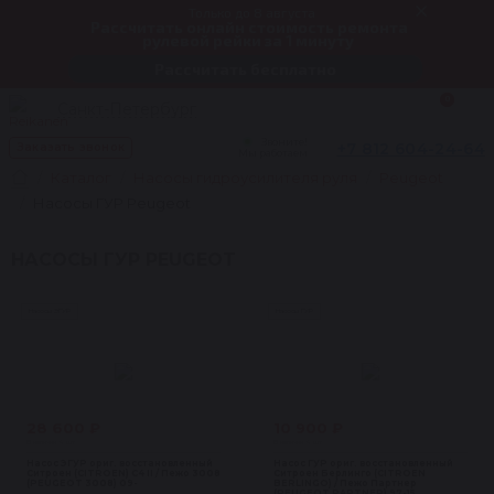
Только до 8 августа
Рассчитать онлайн стоимость ремонта
рулевой рейки за 1 минуту
Рассчитать бесплатно
0
Санкт-Петербург
Звоните!
+7 812 604-24-64
Заказать звонок
Мы работаем
Каталог
Насосы гидроусилителя руля
Peugeot
Насосы ГУР Peugeot
НАСОСЫ ГУР PEUGEOT
Насосы ЭГУР
Насосы ГУР
28 600 ₽
10 900 ₽
В наличии 4 шт
В наличии 4 шт
Насос ЭГУР ориг. восстановленный
Насос ГУР ориг. восстановленный
Ситроен (CITROEN) C4 II / Пежо 3008
Ситроен Берлинго (CITROEN
(PEUGEOT 3008) 09-
BERLINGO) / Пежо Партнер
(PEUGEOT PARTNER) 97-15