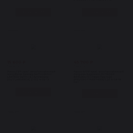
В корзину
В корзину
Насосы ГУР
Насосы ЭГУР
15 600 ₽
45 700 ₽
В наличии 4 шт
В наличии 3 шт
Насос ГУР ориг. восстановленный
Насос ЭГУР ориг. восстановленный
Мицубиси Лансер (MITSUBISHI
Ситроен Берлинго (CITROEN
LANCER) CX/CY 1.8 / Аутлендер
BERLINGO) / Пежо Партнер
(OUTLANDER) XL 2.0/2.4 06-17
(PEUGEOT PARTNER) 1.2/1.6 08-18
HPI
В корзину
В корзину
Насосы ЭГУР
Насосы ЭГУР