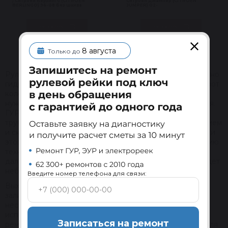
/ Ситроен Берлинго (CITROEN
Ситроен Джампер (CITROEN
BERLINGO) 96-08 без шкива
JUMPER) 02-
В корзину
В корзину
8 августа
Только до
Рулевое управление автомобилей Peugeot оборудовано
гидравлическим механизмом, который облегчает поворот
колес при маневрировании. Благодаря ему водителю
нужно прикладывать меньше усилий для вращения руля.
ГУР функционирует благодаря насосу, который через
трубки и шланги нагнетает масло с требуемым давлением
и скоростью. В случае обнаружения симптомов поломки
этого агрегата необходимо сразу обращаться на станцию
технического обслуживания для его замены. Иначе
дальнейшая эксплуатация транспортного средства будет
небезопасной.
Введите номер телефона для связи:
Выход из строя насоса гидроусилителя возможен из-за
заливки некачественного масла в бачок,
несвоевременной смены фильтров, нарушения режима
использования автомобиля. Для максимально быстрого
Записаться на ремонт
ремонта рулевой системы следует подобрать деталь для