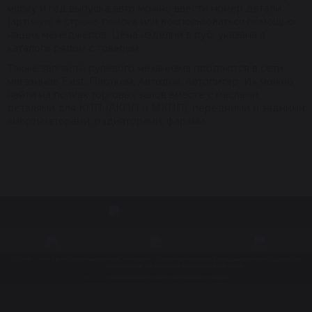
марку и год выпуска авто можно ввести номер детали
(артикул) в строке поиска или воспользоваться помощью
наших менеджеров. Цена изделий в руб. указана в
каталоге рядом с товаром.
Также запчасти рулевого механизма продаются в сети
магазинов Exist, Партком, Автодок, Автопитер. Их можно
найти на полках торговых залов вместе с маслами,
деталями для КПП (АКПП и МКПП), передними и задними
амортизаторами, радиаторами, фарами.
© 1998 – 2026. Центр восстановления Reikanen. При использовании материалов сайта ссылка на
reikanen.ru
обязательна. Не является публичной офертой.
Продвижение сайта- Генератор продаж
Разработка сайта