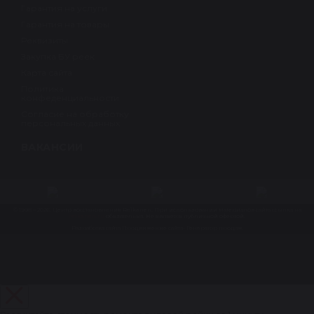
Гарантия на услуги
Гарантия на товары
Реквизиты
Закупка БУ реек
Карта сайта
Политика
конфеденциальности
Согласие на обработку
персональных данных
ВАКАНСИИ
© 1998 – 2026. Центр восстановления Reikanen. При использовании материалов сайта ссылка на
reikanen.ru
обязательна. Не является публичной офертой.
Разработка сайта
Продвижение сайта- Генератор продаж