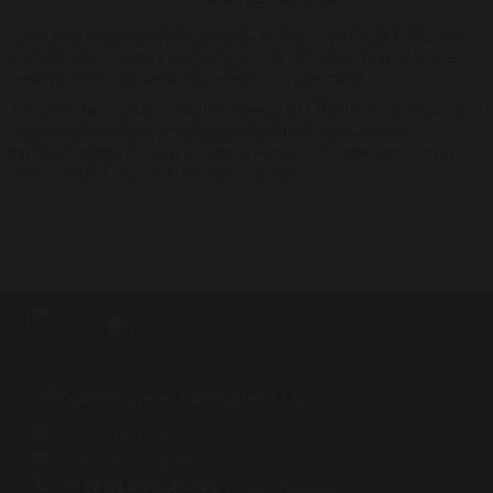
Если вам нужно купить насосы гидроусилителя для Seat,
оформляйте заявку через корзину на сайте или звоните
сотрудникам отдела по работе с клиентами.
Восстановленные специалистами СЦ Reikanen насосы для
системы рулевого управления машин испанского
производства можно купить в магазинах автозапчастей
Автопитер, Партком, Автодок, Exist.
ООО «Рейканен» / Reikanen LLC
Санкт-Петербург
9:00 - 21:00 пн-вс
+7 (812) 604-24-64
Отдел продаж