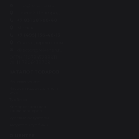
Info@reikanen.ru
Нижний Новгород
+7 831 281-86-40
Москва
+7 (495) 156-46-13
Связь с директором
director@reikanen.ru
ОГРН 1107847288911
ИНН 7806438709
КАТАЛОГ ТОВАРОВ
Рулевые рейки
Насосы гидроусилителя
руля
Турбины
Компрессоры для
кондиционеров
Рулевые редукторы
Актуаторы турбины
О ЦЕНТРЕ