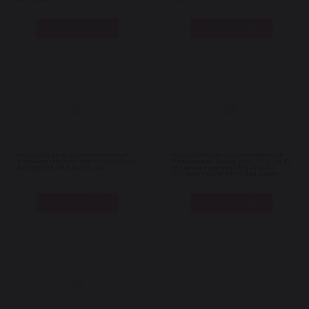
В корзину
В корзину
Насосы ГУР
Насосы ГУР
Нет в наличии
Нет в наличии
Насос ГУР ориг. восстановленный
Насос ГУР ориг. восстановленный
Фольксваген Поло (VW POLO) / Лупо
Фольксваген Гольф (VW GOLF) 3/4 91-
(LUPO) 1.0/1.4/1,6 02-05 LUK
05 / Шкода Октавия Тур (SKODA
OCTAVIA TOUR) 96-10 без шкива
Под заказ
Под заказ
Насосы ГУР