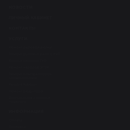
НОВОСТИ
ЛИЧНЫЙ КАБИНЕТ
КОНТАКТЫ
УСЛУГИ
Ремонт рулевой рейки
Ремонт рулевых реек с ЭУР
Ремонт насосов ГУР
Ремонт насосов ЭГУР
Ремонт компрессоров
кондиционера
Ремонт турбин
Ремонт редуктора
Диагностика и ремонт
подвески
ИНФОРМАЦИЯ
Оплата
Доставка