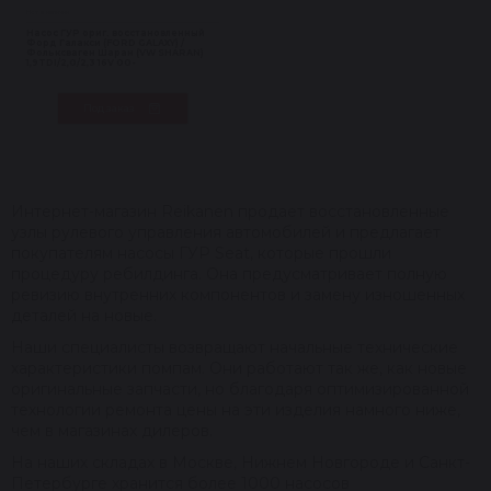
Нет в наличии
Насос ГУР ориг. восстановленный
Форд Галакси (FORD GALAXY) /
Фольксваген Шаран (VW SHARAN)
1,9TDI/2,0/2,3 16V 00-
Под заказ
Интернет-магазин Reikanen продает восстановленные
узлы рулевого управления автомобилей и предлагает
покупателям насосы ГУР Seat, которые прошли
процедуру ребилдинга. Она предусматривает полную
ревизию внутренних компонентов и замену изношенных
деталей на новые.
Наши специалисты возвращают начальные технические
характеристики помпам. Они работают так же, как новые
оригинальные запчасти, но благодаря оптимизированной
технологии ремонта цены на эти изделия намного ниже,
чем в магазинах дилеров.
На наших складах в Москве, Нижнем Новгороде и Санкт-
Петербурге хранится более 1000 насосов