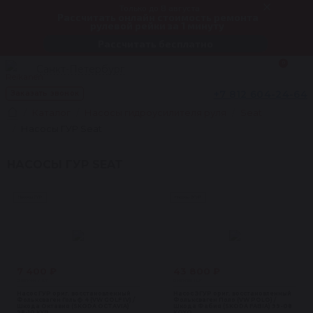
Только до 8 августа
Рассчитать онлайн стоимость ремонта
рулевой рейки за 1 минуту
Рассчитать бесплатно
0
Санкт-Петербург
+7 812 604-24-64
Заказать звонок
Каталог
Насосы гидроусилителя руля
Seat
Насосы ГУР Seat
НАСОСЫ ГУР SEAT
Насосы ГУР
Насосы ЭГУР
7 400 ₽
43 800 ₽
В наличии 7 шт
В наличии 1 шт
Насос ГУР ориг. восстановленный
Насос ЭГУР ориг. восстановленный
Фольксваген Гольф 4 (VW GOLF IV) /
Фольксваген Поло (VW POLO) /
Шкода Октавия (SKODA OCTAVIA)
Шкода Фабия (SKODA FABIA) 99-08
98-10 KYB
KOYO