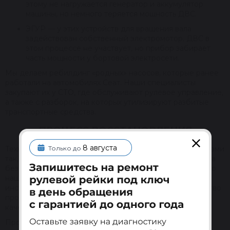
этому не нагружается генератор и аккумулятор
машины, но немного теряется мощность ДВС.
ЭГУР — у этих устройств для вращения вала
задействован собственный электромотор. ДВС в
этом процессе не участвует, но прибор забирает
часть мощности у бортовой электросети.
Мы делаем ребилдинг «родных» насосов, которые ранее
работали на автомобилях Сеат. Наши специалисты
закупают их у СТО, где обслуживают рулевое управление,
а также с разборок, на которых утилизируют разбитые
транспортные средства.
ПРОЦЕСС ВОССТАНОВЛЕНИЯ
8 августа
Только до
Технология ребилдинга разработана нашими инженерами
так, чтобы возвратить начальные характеристики насоса
без ущерба его надежности и долговечности. Для этого
наши мастерские оснащены специальными
инструментами и приспособлениями. Каждое устройство
проходит тестирование на стенде, чтобы проверить
качество работы сотрудников.
Процесс включает в себя несколько этапов: