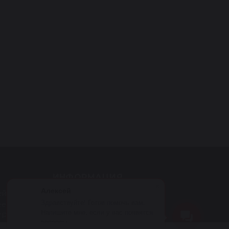
ИНФОРМАЦИЯ
Алексей
ейки
Оплата
Здравствуйте! Готов помочь вам.
еек с ЭУР
Доставка
Напишите мне, если у вас появятся
УР
Гарантия на услуги
вопросы.
ГУР
Гарантия на товары