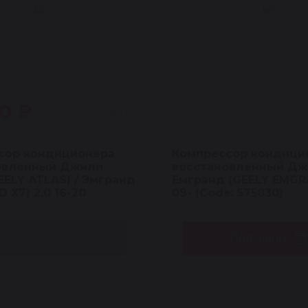
0 ₽
В наличии 1 шт
сор кондиционера
Компрессор кондици
овленный Джили
восстановленный Дж
EELY ATLAS) / Эмгранд
Емгранд (GEELY EMGRA
 X7) 2,0 16-20
09- (Code: 575030)
вить в корзину
Под заказ