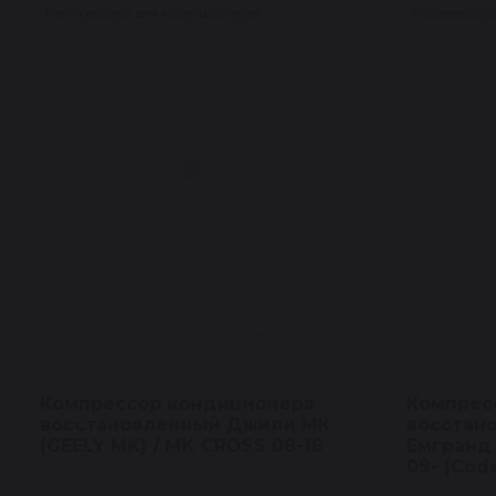
Компрессоры для кондиционеров
Компрессоры
Нет в наличии
Компрессор кондиционера
Компрес
восстановленный Джили МК
восстан
(GEELY MK) / MK CROSS 08-16
Емгранд 
09- (Cod