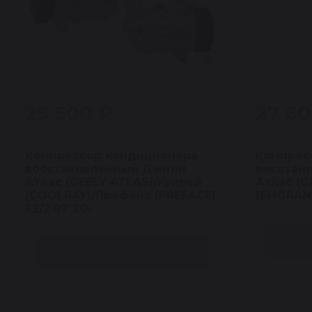
29 500 ₽
27 60
В наличии 1 шт
Компрессор кондиционера
Компрес
восстановленный Джили
восстан
Атлас (GEELY ATLAS)/Кулрей
Атлас (G
(COOLRAY)/Префейс (PREFACE)
(EMGRAND
1.5/2.0T 20-
Доба
Добавить в корзину