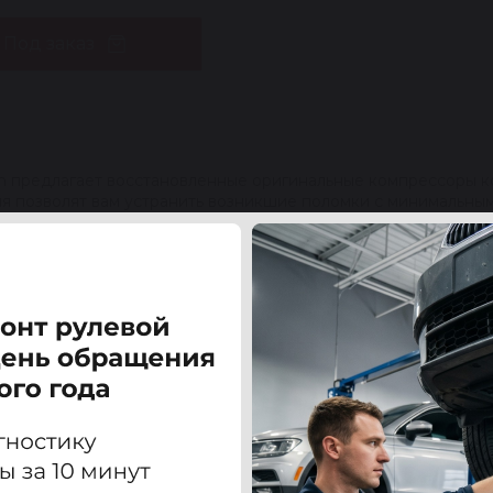
Под заказ
en предлагает восстановленные оригинальные компрессоры к
я позволят вам устранить возникшие поломки с минимальным
сстановленную значительно сокращает затраты на обслужива
ют новым в надежности и сроке эксплуатации. В наличии ест
авленных на российском рынке.
счет оптимизированной технологии ребилдинга. Наши техник
рекомендованные производителем. Оформленный у нас заказ
аний.
ТАНАВЛИВАЕМЫХ КОН