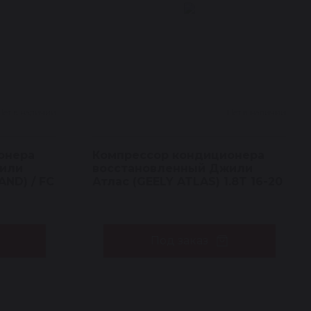
Нет в наличии
Нет в наличии
онера
Компрессор кондиционера
или
восстановленный Джили
ND) / FC
Атлас (GEELY ATLAS) 1.8T 16-20
Под заказ