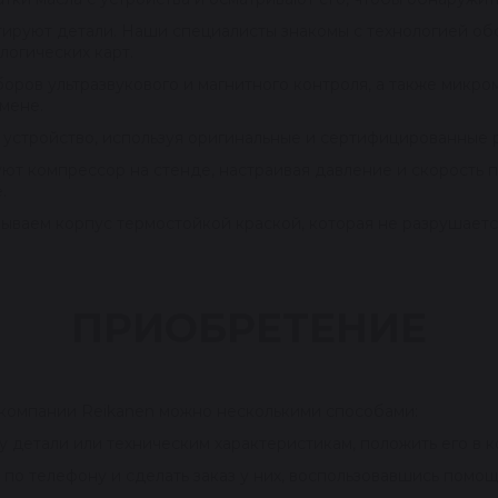
тируют детали. Наши специалисты знакомы с технологией об
логических карт.
ров ультразвукового и магнитного контроля, а также микро
амене.
устройство, используя оригинальные и сертифицированные 
ют компрессор на стенде, настраивая давление и скорость п
е.
ываем корпус термостойкой краской, которая не разрушаетс
ПРИОБРЕТЕНИЕ
 компании Reikanen можно несколькими способами:
у детали или техническим характеристикам, положить его в 
 по телефону и сделать заказ у них, воспользовавшись помо