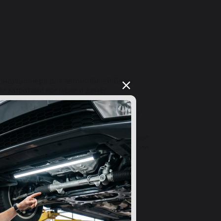
ондиционера для автомобилей Geely.
и затратами времени и денег.
ние. Устройства имеют хорошее
ь более 500 товаров, которые подойдут
и не экономят на запчастях и используют
 будет доставлен в любую точку России
ДИЦИОНЕРОВ