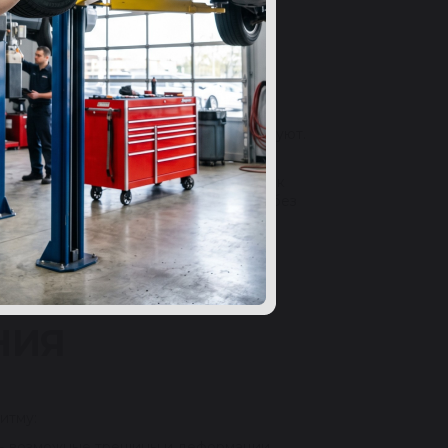
ссоров:
ные и самые недорогие устройства,
ние геометрии некоторых деталей и
 вращаются в противоположных
 КПД, в процессе работы мало вибрируют.
е из строя компоненты на новые.
ормы. Эти модели имеют большой срок
ельное время в непрерывном режиме без
ия. Конструкцией предусмотрен
НИЯ
итму:
ить возможные трещины и деформации.