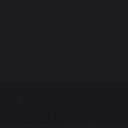
ООО «Рейканен» / Reikanen LLC
Санкт-Петербург
9:00 - 21:00 пн-вс
+7 (812) 604-24-64
Отдел прода