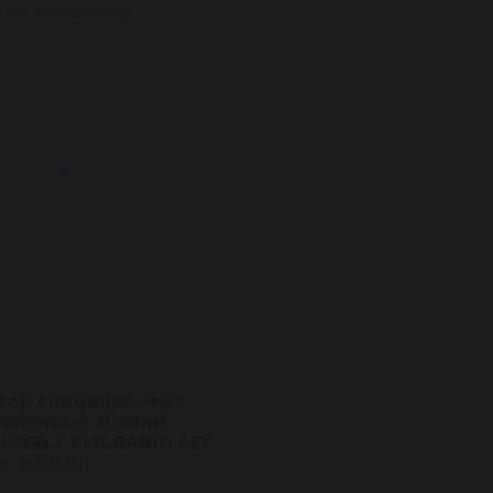
 для кондиционеров
Нет в наличии
сор кондиционера
овленный Джили
(GEELY EMGRAND) / FC
e: 250026)