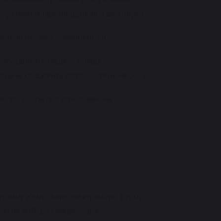
служивания производителя и действуют
метров изучают компоненты и
расходники с нашего склада.
одачи хладагента согласно технической
я при контакте с агрессивными
корзину и заполнить электронную форму;
щью по выбору компрессора;