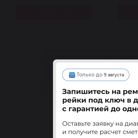
Под заказ
Интернет-магазин автозапчастей Reikan
Купленные у нас узлы системы охлаждени
Замена вышедшей из строя детали на во
соотношение цены и качества, не уступа
Только до
9 августа
для любых моделей машин Geely, предст
Мы можем устанавливать низкую цену за 
только сертифицированные компоненты, 
с помощью надежных транспортных комп
ВИДЫ ВОСС