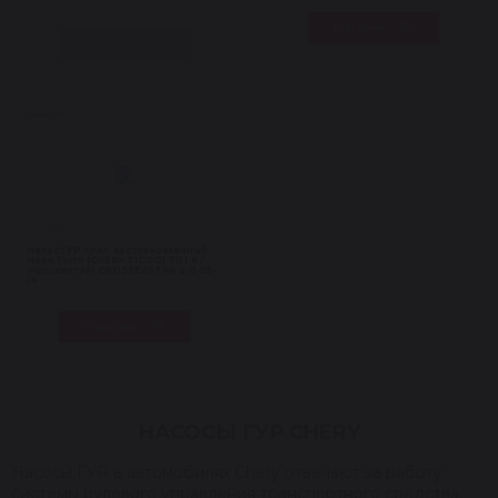
Под заказ
В корзину
Насосы ГУР
Нет в наличии
Насос ГУР ориг. восстановленный
Чери Тигго (CHERY TIGGO) T11 1.6 /
(Кроссистар) CROSSEASTAR 2.0 05-
14
Под заказ
НАСОСЫ ГУР CHERY
Насосы ГУР в автомобилях Chery отвечают за работу
системы рулевого управления транспортного средства.