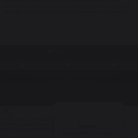
Доставка производится в любые регионы России в
минимально возможный срок. При покупке на сумму от 15
тыс. руб. транспортные услуги оплачивает отправитель.
© 1998 – 2026. Центр восстановления Reikanen. При использовании материалов сайта ссылка на
reikanen.ru
обязательна. Не является публичной офертой.
Продвижение сайта- Генератор продаж
Разработка сайта
Рассчитайте стоимость ремонта рулевой рейки за 1 минуту
Ответьте на 4 коротких вопроса — мастер рассчитает стоимость и
Алексей
сроки под ваш автомобиль.
Здравствуйте! Готов помочь
Вопрос 1 из 4
Вопрос 2 из 4
Вопрос 3 из 4
Вопрос 4 из 4