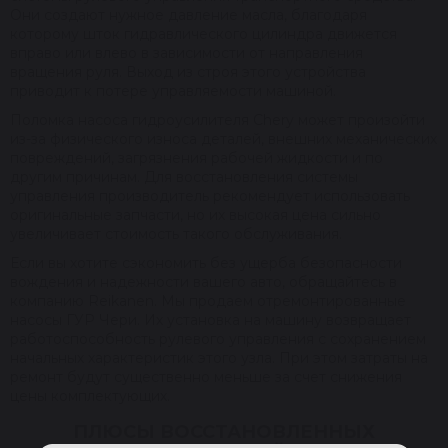
Они создают нужное давление масла, благодаря
которому шток гидравлического цилиндра движется
вправо или влево в зависимости от направления
вращения руля. Выход из строя этого устройства
приводит к потере управляемости машиной.
Поломка насоса гидроусилителя Chery может произойти
из-за физического износа деталей, внешних механических
повреждений, загрязнения рабочей жидкости и по
другим причинам. Для восстановления системы
управления производитель рекомендует использовать
оригинальные запчасти, но их высокая цена сильно
увеличивает стоимость такого обслуживания.
Если вы хотите сэкономить без ущерба безопасности
вождения и надежности вашего авто, обращайтесь в
компанию Reikanen. Мы продаем отремонтированные
насосы ГУР Чери. Их установка на машину возвращает
работоспособность рулевого управления с сохранением
начальных характеристик этого узла. При этом затраты на
ремонт будут существенно меньше за счет снижения
цены комплектующих.
ПЛЮСЫ ВОССТАНОВЛЕННЫХ