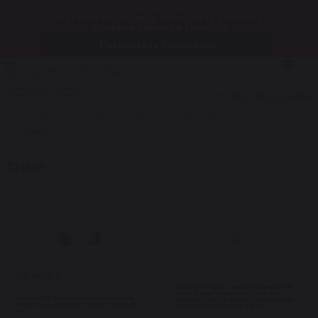
Только до 9 августа
Рассчитать онлайн стоимость ремонта
рулевой рейки за 1 минуту
Рассчитать бесплатно
0
Санкт-Петербург
+7 812 604-24-64
Заказать звонок
Каталог
Насосы гидроусилителя руля
Chery
Chery
CHERY
Насосы ГУР
Насосы ГУР
10 900 ₽
Нет в наличии
В наличии 1 шт
Насос ГУР ориг. восстановленный
Мицубиси Галант (MITSUBISHI
Насос ГУР ориг. восстановленный
GALANT) EA 2.0 99-03/ Чери Истар
Чери Тигго (CHERY TIGGO) T11 2,0 05-
(CHERY EASTAR) 2,0 03-12
14