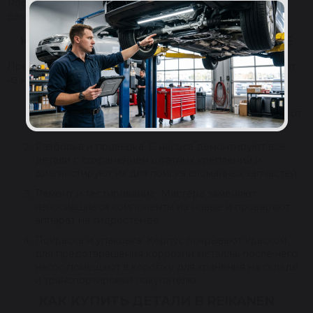
России и за рубежом, которые продают нам
демонтированные насосы для ребилдинга.
КАК ПРОИСХОДИТ ВОССТАНОВЛЕНИЕ
Процедура ремонта в нашем сервисном-центре состоит
из нескольких этапов:
Мойка. С помощью моечной машины корпус
устройства и внутренние компоненты очищаются от
загрязняющих веществ и абразивов.
Разборка и проверка. С насоса демонтируют все
детали с сохранением штатных креплений и
диагностируют их для поиска сломанных запчастей.
Ремонт и тестирование. Мастера заменяют
износившиеся компоненты на новые и проверяют
аппарат на гидростенде.
Покраска и упаковка. Корпус покрывают краской
для предотвращения коррозии металла, после чего
насос помещают в коробку для хранения на складе
и транспортировки покупателю.
КАК КУПИТЬ ДЕТАЛИ В REIKANEN