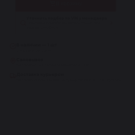
В корзину
Уточнить подбор по VIN у менеджера
Поможем подобрать деталь точно под
ваш автомобиль
В наличии — 1 шт
Отгрузка сегодня
Самовывоз
Бесплатно, из сервиса Reikanen в СПб
Доставка курьером
Бесплатно при заказе на сумму более 30 000 рублей