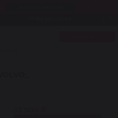
Рассчитать бесплатно
0
+7 812 604-24-64
Записаться на ремонт
Заказать звонок
ЕЗ ЭЛ. АКТ
(VOLVO_
33 900 ₽