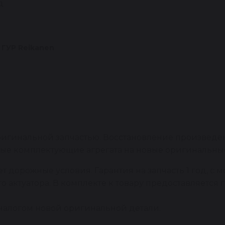
д
 ГУР Reikanen
игинальной запчастью. Восстановление произведено
ые комплектующие агрегата на новые оригинальные
 дорожные условия. Гарантия на запчасть 1 год, с м
о актуатора. В комплекте к товару предоставляетс
налогом новой оригинальной детали.