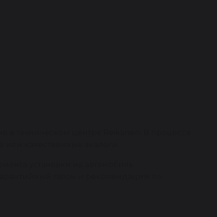
 в техническом центре Reikanen. В процессе
 или качественные аналоги.
омента установки на автомобиль.
я гарантийный талон и рекомендации по