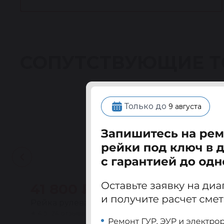
СОПУТСТВУЮЩИЕ 
Только до
9 августа
41 800 ₽
Рейка рулевая восстановленная Вольво (VOLV
★
4.5 · 24 отзыва