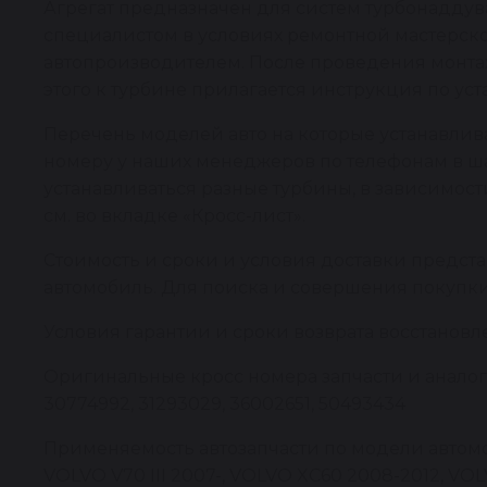
Агрегат предназначен для систем турбонадду
специалистом в условиях ремонтной мастерской
автопроизводителем. После проведения монтаж
этого к турбине прилагается инструкция по уст
Перечень моделей авто на которые устанавлив
номеру у наших менеджеров по телефонам в шап
устанавливаться разные турбины, в зависимос
см. во вкладке «Кросс-лист».
Стоимость и сроки и условия доставки предста
автомобиль. Для поиска и совершения покупки 
Условия гарантии и сроки возврата восстановл
Оригинальные кросс номера запчасти и аналоги:
30774992, 31293029, 36002651, 50493434
Применяемость автозапчасти по модели автомоби
VOLVO V70 III 2007-, VOLVO XC60 2008-2012, VOL