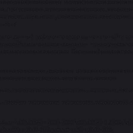
ва легковых автомобилей. Монтаж запчасти должен
. При установке агрегата взамен старого, необходи
а, перед первым запуском двигателя, необходимо 
ановке.
ается данный турбокомпрессор вы можете найти во 
ке сайта или разделе «Контакты». Нужно учесть, чт
ти от маркировки двигателя. Перечень брендов про
влены во вкладке «доставка». В нашем магазине вы 
выберете вашу модель авто в меню «каталог».
енных автозапчастей представлены на странице Клие
 31219697, 7620605016S, 7620605013S, 7620605009S, 
ля: VOLVO S60 I 2000-2010, VOLVO S80 II 2006-, VOL
VO XC70 II 2007-2016, VOLVO XC90 I 2002-2015