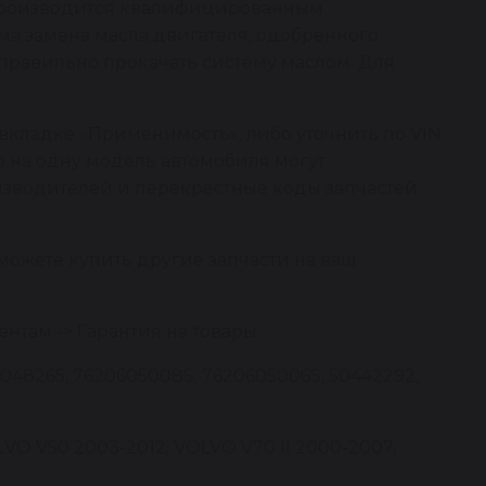
 производится квалифицированным
ма замена масла двигателя, одобренного
правильно прокачать систему маслом. Для
вкладке «Применимость», либо уточнить по VIN
о на одну модель автомобиля могут
изводителей и перекрестные коды запчастей
можете купить другие запчасти на ваш
нтам -> Гарантия на товары.
5048265, 7620605008S, 7620605006S, 50442292,
VO V50 2003-2012, VOLVO V70 II 2000-2007,