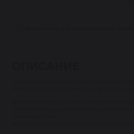
Гарантия
1 го
Гарантия 1 год — на восстановленные насосы
ОПИСАНИЕ
Турбокомпрессор является восстановленной ор
ремонтных работ были заменены все изношенн
Деталь проверена на стенде, который имитирует
Турбокомпрессор поставляется без электронног
эксплуатации узла.
Восстановленная турбина является отличным а