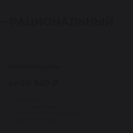
 — РАЦИОНАЛЬНЫЙ
ной.
Китайский аналог
(не продаётся в компании Reikanen)
от 20 340 ₽
Дешевле, но выше риски
Не оригинал
Ресурс часто ниже
Без восстановления оригинала
Гарантия 3 месяца