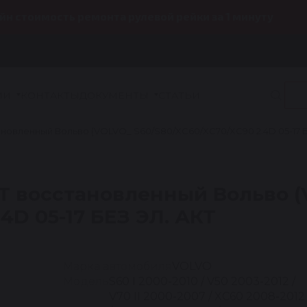
йн стоимость ремонта рулевой рейки за 1 минуту
ИИ
КОНТАКТЫ
ДОКУМЕНТЫ
СТАТЬИ
овленный Вольво (VOLVO_ S60/S80/XC60/XC70/XC90 2.4D 05-17 Б
T восстановленный Вольво 
4D 05-17 БЕЗ ЭЛ. АКТ
Марка автомобиля
VOLVO
Модель
S60 I 2000-2010 / V50 2003-2012 /
V70 II 2000-2007 / XC60 2008-2012