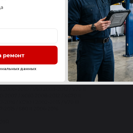
СТЬ
OEM-НОМЕРА И АНАЛОГИ
СЕРВИС
ОТЗЫ
а ремонт
Нашли ош
ональных данных
LVO
I 2000-2010 / V50 2003-2012 / V70 II
0-2007 / XC60 2008-2012 / XC70 II
-2016 / XC90 I 2002-2015 / V70 III
-2015 / S80 II 2006-2016
09R