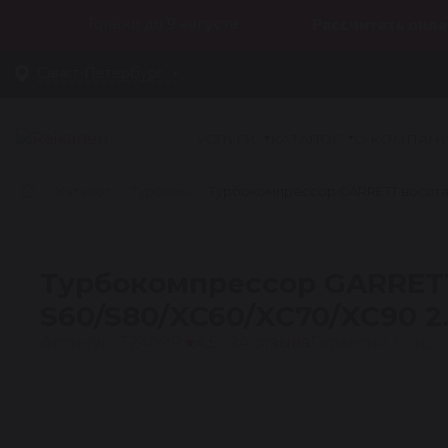
Только до 9 августа
Рассчитать онла
Санкт-Петербург
УСЛУГИ
КАТАЛОГ
О КОМПАН
Каталог
Турбины
Турбокомпрессор GARRETT восстан
Турбокомпрессор GARRET
S60/S80/XC60/XC70/XC90 2.
Артикул: T2409R
★
4.5 · 24 отзыва
Гарантия 1 год