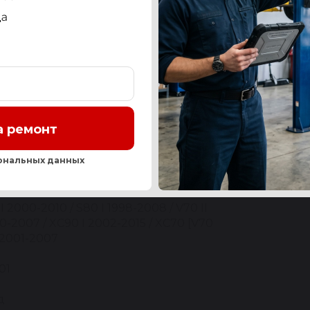
СТЬ
OEM-НОМЕРА И АНАЛОГИ
СЕРВИС
ОТЗЫ
а ремонт
Нашли ош
ональных данных
LVO
I 2000-2010 / S80 I 1998-2008 / V70 II
0-2007 / XC90 I 2002-2015 / XC70 [V70
 2001-2007
01
д