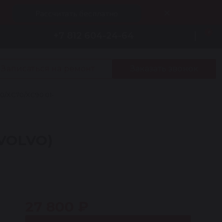
Рассчитать бесплатно
0
+7 812 604-24-64
Записаться на ремонт
Заказать звонок
0/XC70/XC90 01-
VOLVO)
27 800 ₽