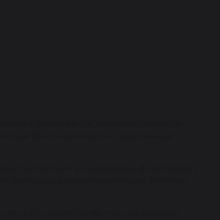
вление произведено в техническом центре
на новые оригинальные или качественные
омента установки на автомобиль. В комплекте к
ный компрессор является отличным аналогом
 должен производится квалифицированным