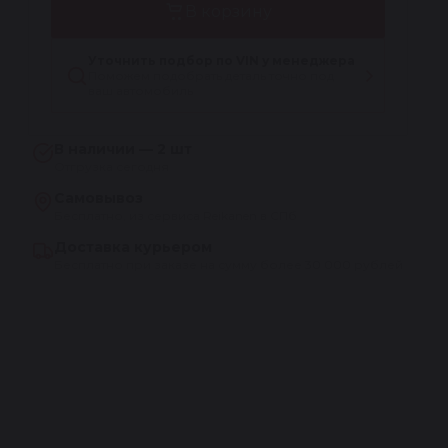
В корзину
Уточнить подбор по VIN у менеджера
Поможем подобрать деталь точно под
ваш автомобиль
В наличии — 2 шт
Отгрузка сегодня
Самовывоз
Бесплатно, из сервиса Reikanen в СПб
Доставка курьером
Бесплатно при заказе на сумму более 30 000 рублей