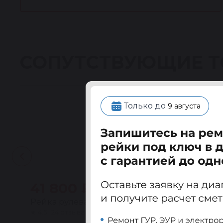
СОПУТСТВУЮЩИЕ 
Только до
9 августа
41 800 ₽
Рейка рулевая восстановленная Вольво (VOLV
★
4.5 · 24 отзыва