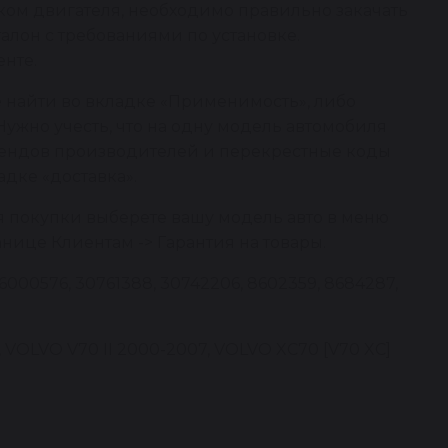
ком двигателя, необходимо правильно закачать
алон с требованиями по установке.
нте.
 найти во вкладке «Применимость», либо
Нужно учесть, что на одну модель автомобиля
брендов производителей и перекрестные коды
адке «доставка».
я покупки выберете вашу модель авто в меню
анице Клиентам -> Гарантия на товары.
6000576, 30761388, 30742206, 8602359, 8684287,
 VOLVO V70 II 2000-2007, VOLVO XC70 [V70 XC]