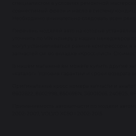
специалистом в условиях ремонтной мастерско
совместимый фреон и масло в систему кондици
Необходимо внимательно следовать всем реко
Перечень моделей авто на которые устанавли
уточнить по VIN номеру у наших менеджеров по
могут устанавливаться разные компрессоры, в
запчастей см. во вкладке «Кросс-лист». Стоимо
В нашем магазине вы можете купить другие за
«каталог». Условия гарантии и сроки возврата 
Оригинальные кросс номера запчасти и аналоги: 
8602622, 8602998, 850698N, 36001066, 240825, 8FK
Применяемость автозапчасти по модели автомоби
2002-2007, VOLVO XC90 I 2002-2015