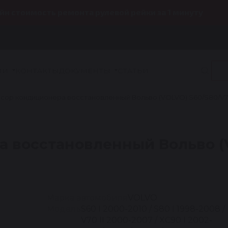
йн стоимость ремонта рулевой рейки за 1 минуту
ИИ
КОНТАКТЫ
ДОКУМЕНТЫ
СТАТЬИ
сор кондиционера восстановленный Вольво (VOLVO) S60/S80/V7
а восстановленный Вольво (
Марка автомобиля
VOLVO
Модель
S60 I 2000-2010 / S80 I 1998-2008 /
V70 II 2000-2007 / XC90 I 2002-