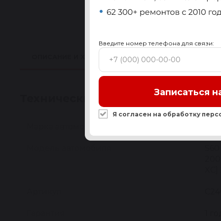
Введите номер телефона для связи:
ОПИСАНИЕ И ХАРАКТЕРИСТИКИ
ПРИМЕНИМО
Записаться н
Технические характеристики
Я согласен на обработку
перс
Марка автомобиля
VO
Модель автомобиля
S60 
200
XC]
Артикул
C24
Гарантия
1 го