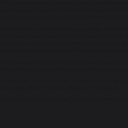
й. После проведения монтажа, перед первым запус
онирования. К агрегату прилагается гарантийный т
мендациям, которые указаны в прилагаемом докуме
вается данный компрессор кондиционера вы можете
 телефонам в шапке сайта или разделе «Контакты». 
 зависимости от маркировки двигателя. Перечень 
сть и сроки и условия доставки представлены во вкл
пчасти на ваш автомобиль. Для поиска и совершени
восстановленных автозапчастей представлены на стр
30665339, 31101166, 30780327, 30780326, 30761389, 3
351133951, 89070, 510131, AC50636, 32211, DNAK335
ля: VOLVO S60 I 2000-2010, VOLVO S80 I 1998-2008,