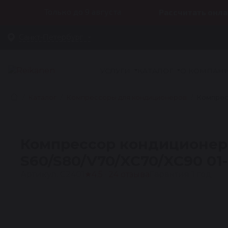
Только до 9 августа
Рассчитать онла
Санкт-Петербург
УСЛУГИ
КАТАЛОГ
О КОМПАН
Каталог
Компрессоры для кондиционеров
Компрес
Компрессор кондиционер
S60/S80/V70/XC70/XC90 01-
Артикул: C2401
★
4.5 · 24 отзыва
Гарантия 1 год