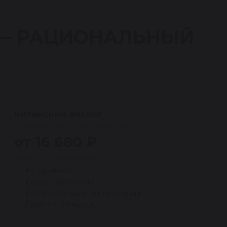
 — РАЦИОНАЛЬНЫЙ
ной.
Китайский аналог
(не продаётся в компании Reikanen)
от 16 680 ₽
Дешевле, но выше риски
Не оригинал
Ресурс часто ниже
Без восстановления оригинала
Гарантия 3 месяца