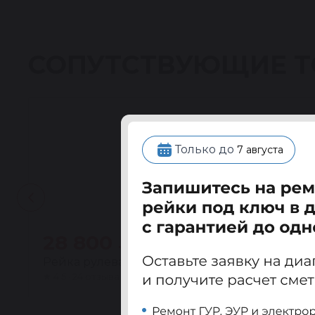
СОПУТСТВУЮЩИЕ 
Только до
7 августа
28 800 ₽
Рейка рулевая восстановленная Мазда (MAZDA)
★
4.5 · 24 отзыва