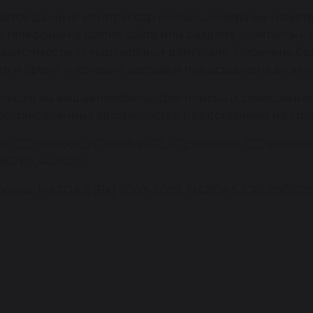
вается данный компрессор кондиционера вы можете
 телефонам в шапке сайта или разделе «Контакты». 
 зависимости от маркировки двигателя. Перечень 
сть и сроки и условия доставки представлены во вкл
пчасти на ваш автомобиль. Для поиска и совершени
восстановленных автозапчастей представлены на стр
: CC2961K00E, H12A0BW4JZ, CC2961K00D, CC2961K00B,
1362YU, A4302C
иля: MAZDA 3 [BK] 2003-2009, MAZDA 5 [CR] 2005-2