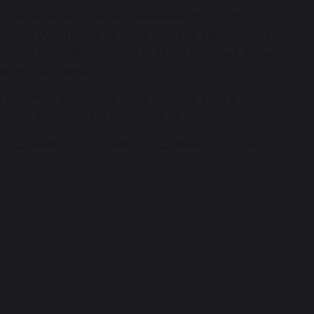
 найти во вкладке «Применимость», либо
Нужно учесть, что на одну модель автомобиля
брендов производителей и перекрестные коды
адке «доставка».
я покупки выберете вашу модель авто в меню
анице Клиентам -> Гарантия на товары.
 CC2961K00A, CC2961K00, CC2961450G, MZAK251,
010