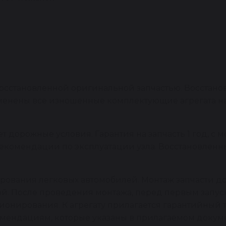
сстановленной оригинальной запчастью. Восстано
заменены все изношенные комплектующие агрегата 
 дорожные условия. Гарантия на запчасть 1 год, с м
рекомендации по эксплуатации узла. Восстановлен
ирования легковых автомобилей. Монтаж запчасти
й. После проведения монтажа, перед первым запус
онирования. К агрегату прилагается гарантийный т
мендациям, которые указаны в прилагаемом докуме