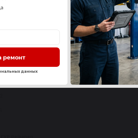
СТЬ
OEM-НОМЕРА И АНАЛОГИ
СЕРВИС
ОТЗЫ
Нашли ош
а ремонт
ZDA
ональных данных
BK] 2003-2009 / 5 [CR] 2005-2010
12
д
 ГУР Reikanen