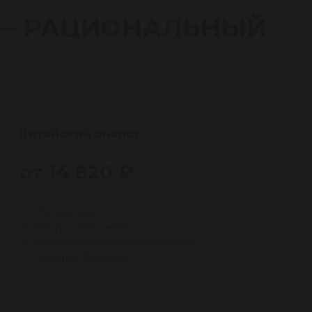
 — РАЦИОНАЛЬНЫЙ
ной.
Китайский аналог
(не продаётся в компании Reikanen)
от 14 820 ₽
Дешевле, но выше риски
Не оригинал
Ресурс часто ниже
Без восстановления оригинала
Гарантия 3 месяца