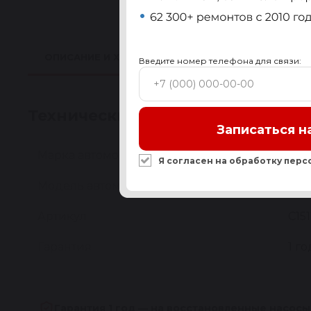
ОПИСАНИЕ И ХАРАКТЕРИСТИКИ
ПРИМЕНИМО
Введите номер телефона для связи:
Технические характеристики
Записаться н
Марка автомобиля
MA
Я согласен на обработку
перс
Модель автомобиля
3 [
Артикул
C15
Гарантия
1 го
Гарантия 1 год — на восстановленные насосы