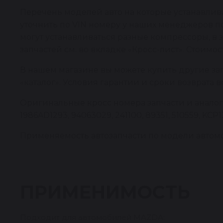
Перечень моделей авто на которые устанавли
уточнить по VIN номеру у наших менеджеров по
могут устанавливаться разные компрессоры, в
запчастей см. во вкладке «Кросс-лист». Стоимо
В нашем магазине вы можете купить другие за
«каталог». Условия гарантии и сроки возврата 
Оригинальные кросс номера запчасти и аналоги
1986AD1293, 94063029, 241100, 89351, 510559, KCP
Применяемость автозапчасти по модели автомоб
ПРИМЕНИМОСТЬ
Подходит для автомобилей MAZDA: