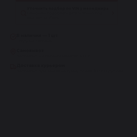
Уточнить подбор по VIN у менеджера
Поможем подобрать деталь точно под
ваш автомобиль
В наличии — 1 шт
Отгрузка сегодня
Самовывоз
Бесплатно, из сервиса Reikanen в СПб
Доставка курьером
Бесплатно при заказе на сумму более 30 000 рублей