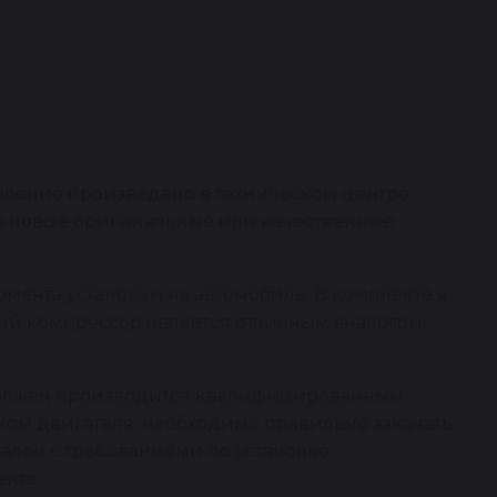
вление произведено в техническом центре
на новые оригинальные или качественные
омента установки на автомобиль. В комплекте к
ный компрессор является отличным аналогом
 должен производится квалифицированным
ком двигателя, необходимо правильно закачать
алон с требованиями по установке.
нте.