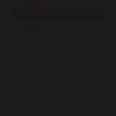
24 000 ₽
Под заказ
Уточнить подбор по VIN у
менеджера
Нет в наличии
Самовывоз
Бесплатно, из сервиса Reikanen в СПб
Доставка курьером
Бесплатно при заказе на сумму более 30 000 рублей
Марка автомобиля
JEEP
Модель
GRAND
CHEROKEE
2010-2022
Гарантия
1 год