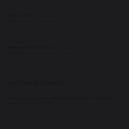
★
★
★
★
★
Вахид добр
20.08.2020
В ремонт не принимают. Только продают
Ответить
★
★
★
★
★
Дмитрий Злотников
17.03.2020
Выгодные цены и внимательный персонал
Ответить
ЧАСТЫЕ ВОПРОСЫ
Сколько времени занимает ремонт рулевой
рейки/насоса ГУР?
Время ремонта рулевой рейки/насоса ГУР в
большинстве случаев составляет 1-1,5 дня. Для этого
необходимо записаться к нам за 1-2 дня до