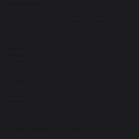
Сергей Сизов
07.01.2022
Ставили неоднократно их детали, но не давно была
бракованная рейка, возврат был успешный, но с
большой неохотой, кучей бумажек и в течении трех
месяцев...
Ответить
★
★
★
★
★
Юрий Б
24.12.2021
Качественная продукция + отличный сервис ,
стоимость на мой взгляд более чем адекватная .
Советую .
Ответить
★
★
★
★
★
Валерия
24.10.2021
Добрый день! Хочу выразить благодарность
компании Reikanen и грамотной работе менеджера.
Так получилось что пришлось поменять рейку. В
запчастях совсем не чего не понимаю. В автосервисе
посоветавали взять...читать далее
Ответить