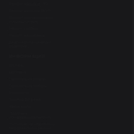
Ремонт насосов ГУР
Ремонт насосов ЭГУР
Ремонт компрессоров
кондиционера
Ремонт турбин
Ремонт редуктора
Диагностика и ремонт
подвески
ИНФОРМАЦИЯ
Оплата
Доставка
Гарантия на услуги
Гарантия на товары
Реквизиты
Закупка БУ реек
Карта сайта
Политика
конфеденциальности
Согласие на обработку
персональных данных