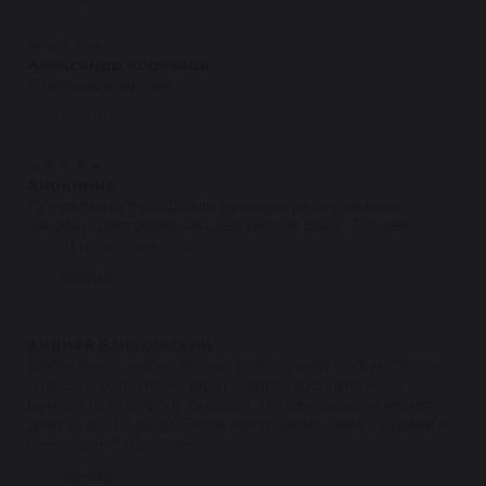
★
★
★
★
★
Александр Корсаков
21.09.2021
Отличная контора!
Ответить
★
★
★
★
★
Анонимно
21.09.2021
Оперативно подобрали рулевую рейку на мою
машину, доставили на следующий день . Пошёл 7
месяц нареканий нет .
Ответить
★
★
★
★
★
Андрей Баньковский
01.05.2021
Взяли реку . Через 60 км пробега льёт с двух сторон.
Что бы оформить возврат , надо заполнить кучу
бумаг. По телефону сказали ,что рекламация может
длится до 30 дней. Этого времени не было , отдали в
ремонт...читать далее
Ответить