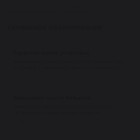
Если вашего номера нет в списке — уточните
совместимость по VIN у менеджера.
СЕРВИСНОЕ ОБСЛУЖИВАНИЕ
Гарантия 1 год на восстановленные узлы
Гарантия после установки
Меняем или ремонтируем узел по гарантии при
установке у квалифицированного специалиста.
Подробнее
Ребилдинг-центр Reikanen
Замена всех изношенных комплектующих и
проверка на стенде перед отправкой.
Подробнее