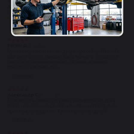
★
★
★
★
★
Антон Пышенков
04.03.2023
Отличные восстановленные запчасти с гарантией, по
низким ценам.
Ответить
★
★
★
★
★
Рагим Д
01.12.2022
Купил пару месяцев назад рулевую рейку. Первый
два дня после установки было немного туговато, а
потом все нормализовалось. Я очень доволен
покупкой. Рекомендую.
Ответить
★
★
★
★
★
Александр С.
27.09.2022
Брал восстановленную рейку на терромонт, пока
полёт нормальный. Сделали быстро и оперативно,
приятные сотрудники. Так что рекомендую!!!!!
Ответить
★
★
★
★
★