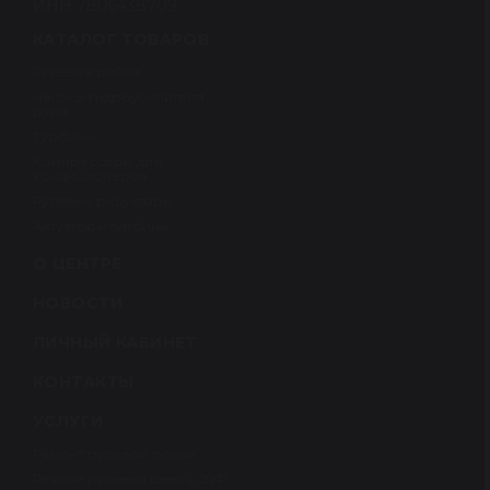
ИНН 7806438709
КАТАЛОГ ТОВАРОВ
Рулевые рейки
Насосы гидроусилителя
руля
Турбины
Компрессоры для
кондиционеров
Рулевые редукторы
Актуаторы турбины
О ЦЕНТРЕ
НОВОСТИ
ЛИЧНЫЙ КАБИНЕТ
КОНТАКТЫ
УСЛУГИ
Ремонт рулевой рейки
Ремонт рулевых реек с ЭУР