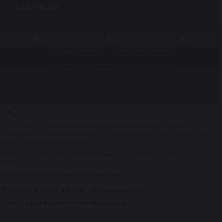
ВАКАНСИИ
© 1998 – 2026. Центр восстановления Reikanen. При использовании материалов сайта ссылка на
reikanen.ru
обязательна. Не является публичной офертой.
Разработка сайта
Продвижение сайта- Генератор продаж
Рассчитайте стоимость ремонта рулевой рейки за 1 минуту
Ответьте на 4 коротких вопроса — мастер рассчитает стоимость и
сроки под ваш автомобиль.
Вопрос 1 из 4
Вопрос 2 из 4
Вопрос 3 из 4
Вопрос 4 из 4
Вопрос 1 из 4
Что беспокоит в рулевом управлении?
Стук или люфт в руле
Течь жидкости
Руль стал тугим или появился гул
Уже сказали менять рейку