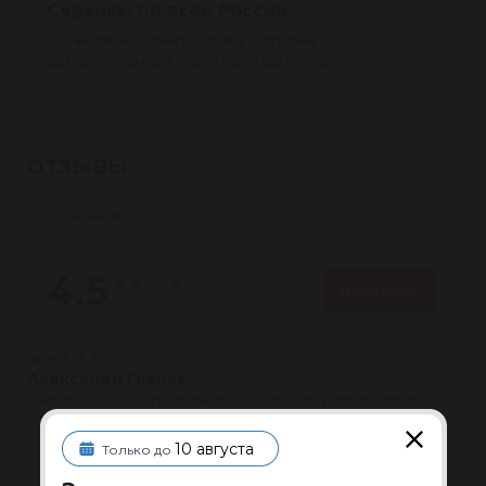
Сервисы по всей России
Установка и диагностика системы ГУР в
авторизованных сервисах-партнёрах.
Подробнее
ОТЗЫВЫ
Полезные
4.5
★
★
★
★
★
Написать
24 отзыва
★
★
★
★
★
Александр Грачев
05.04.2025
Очень хорошо...приезжаю по работе уже не первый
год
10 августа
Только до
Ответить