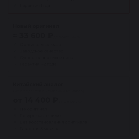
Гарантия 1 год
Новый оригинал
≈ 33 600 ₽
дороже ~40%
Оригинальная база
Заводское качество
Существенно выше цена
Гарантия 1–2 года
Китайский аналог
(не продаётся в компании Reikanen)
от 14 400 ₽
выше риски
Не оригинал
Ресурс часто ниже
Без восстановления оригинала
Гарантия 3 месяца