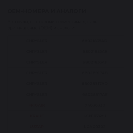
OEM-НОМЕРА И АНАЛОГИ
Артикулы, с которыми совместима деталь —
оригинальные (OEM) и аналоги:
CHRYSLER
68021835AD
CHRYSLER
68021835AE
CHRYSLER
68021835AF
CHRYSLER
68028917AB
CHRYSLER
68028917AD
CHRYSLER
68028917AE
FRIGAIR
94030330
KRAUF
KCN1674YU
LUZAR
LCAC0302