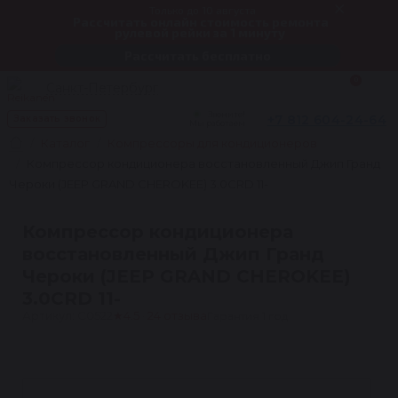
Только до 10 августа
Рассчитать онлайн стоимость ремонта
рулевой рейки за 1 минуту
Рассчитать бесплатно
0
Санкт-Петербург
Звоните!
+7 812 604-24-64
Заказать звонок
Мы работаем
Каталог
Компрессоры для кондиционеров
Компрессор кондиционера восстановленный Джип Гранд
Чероки (JEEP GRAND CHEROKEE) 3.0CRD 11-
Компрессор кондиционера
восстановленный Джип Гранд
Чероки (JEEP GRAND CHEROKEE)
3.0CRD 11-
Артикул: C0522
★
4.5 · 24 отзыва
Гарантия 1 год
1