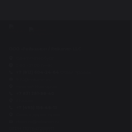
ООО «Рейканен» / Reikanen LLC
Санкт-Петербург
9:00 - 21:00 пн-вс
+7 (812) 604-24-64
Отдел продаж
Info@reikanen.ru
Нижний Новгород
+7 831 281-86-40
Москва
+7 (495) 156-46-13
Связь с директором
director@reikanen.ru
ОГРН 1107847288911