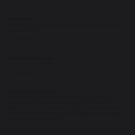
Ответить
★
★
★
★
★
Максим Н.
08.07.2022
Молодцы. Гарантийные обязательства выполняют в
полном объёме.
Ответить
★
★
★
★
★
Дмитрий Горшков
03.07.2022
Работают на совесть.
Ответить
★
★
★
★
★
Сергей Акиндинов
07.06.2022
Купил рейку в феврале - всё классно: запчасть -
рабочая (дубовые пыльники и руль без люфта, но
более тугой, чем до замены, хотя спустя небольшой
пробег всё разработалось), менеджеры - вежливые,
доставка...читать далее
Ответить