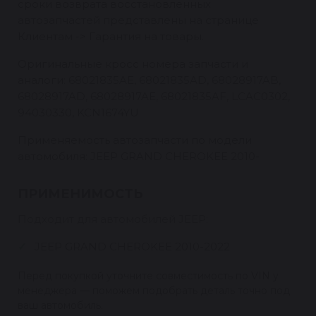
сроки возврата восстановленных
автозапчастей представлены на странице
Клиентам -> Гарантия на товары.
Оригинальные кросс номера запчасти и
аналоги: 68021835AE, 68021835AD, 68028917AB,
68028917AD, 68028917AE, 68021835AF, LCAC0302,
94030330, KCN1674YU
Применяемость автозапчасти по модели
автомобиля: JEEP GRAND CHEROKEE 2010-
ПРИМЕНИМОСТЬ
Подходит для автомобилей JEEP:
JEEP GRAND CHEROKEE 2010-2022
Перед покупкой уточните совместимость по VIN у
менеджера — поможем подобрать деталь точно под
ваш автомобиль.