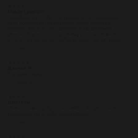
★
★
★
★
★
Maxim Lyamzin
30.05.2022
Приобрел насос Гур с установкой.На следующее
утро обнаружил пустой бачек.Сразу позвонил
мастеру. Меня тут же приняли на гарантийный
ремонт. Оказалось - под замену уплотнительное
колечко на напорном трубопроводе....читать далее
Ответить
★
★
★
★
★
Даниил Ф.
17.04.2022
Хороший сервис
Ответить
★
★
★
★
★
Дмитрий
04.02.2022
Очень сложно добраться и найти . А в целом я все
дружелюбные и доброжелательные
Ответить
★
★
★
★
★