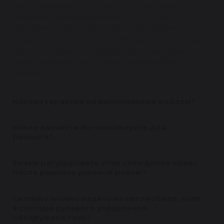
предполагаемой даты приезда. В день ремонта Вы
оставляете свой автомобиль с 9 до 10 утра и
получаете на руки заказ-наряд с предварительной
суммой ремонта (в случае изменения стоимости мы
свяжемся с Вами по телефону для согласования).
Клиент извещается о готовности автомобиля по
телефону.
Какова гарантия на выполненные работы?
Какие запчасти Вы используете для
ремонта?
Зачем регулировать углы схождения колес
после ремонта рулевой рейки?
Сколько можно ездить на автомобиле, если
в системе рулевого управления
обнаружена течь?