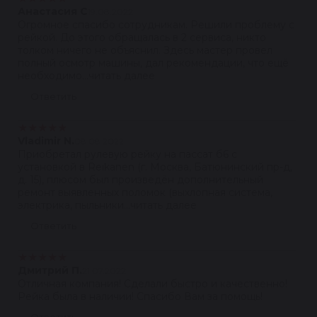
Анастасия С
19.08.2022
Огромное спасибо сотрудникам. Решили проблему с
рейкой. До этого обращалась в 2 сервиса, никто
толком ничего не объяснил. Здесь мастер провел
полный осмотр машины, дал рекомендации, что ещё
необходимо...читать далее
Ответить
★
★
★
★
★
Vladimir N.
08.08.2022
Приобретал рулевую рейку на пассат б6 с
установкой в Reikanen (г. Москва, Батюнинский пр-д,
д. 15), плюсом был произведён дополнительный
ремонт выявленных поломок (выхлопная система,
электрика, пыльники...читать далее
Ответить
★
★
★
★
★
Дмитрий П.
21.07.2022
Отличная компания! Сделали быстро и качественно!
Рейка была в наличии! Спасибо Вам за помощь!