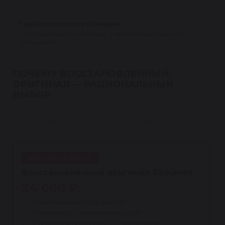
Гарантия после установки
1 год гарантии при монтаже у квалифицированного
специалиста.
ПОЧЕМУ ВОССТАНОВЛЕННЫЙ
ОРИГИНАЛ — РАЦИОНАЛЬНЫЙ
ВЫБОР
Оригинальная база детали и профессиональное
восстановление — по цене ниже новой
оригинальной.
ВЫГОДНЫЙ ВЫБОР
Восстановленный оригинал Reikanen
24 000 ₽
ниже новой
Оригинальная база детали
Замена всех изношенных узлов
Стендовая проверка под давлением