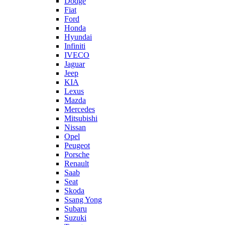
Dodge
Fiat
Ford
Honda
Hyundai
Infiniti
IVECO
Jaguar
Jeep
KIA
Lexus
Mazda
Mercedes
Mitsubishi
Nissan
Opel
Peugeot
Porsche
Renault
Saab
Seat
Skoda
Ssang Yong
Subaru
Suzuki