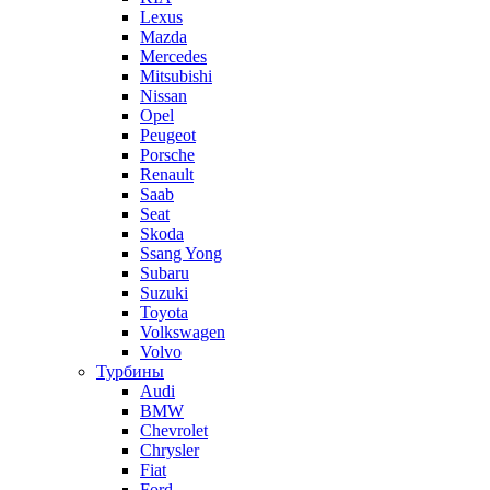
Lexus
Mazda
Mercedes
Mitsubishi
Nissan
Opel
Peugeot
Porsche
Renault
Saab
Seat
Skoda
Ssang Yong
Subaru
Suzuki
Toyota
Volkswagen
Volvo
Турбины
Audi
BMW
Chevrolet
Chrysler
Fiat
Ford