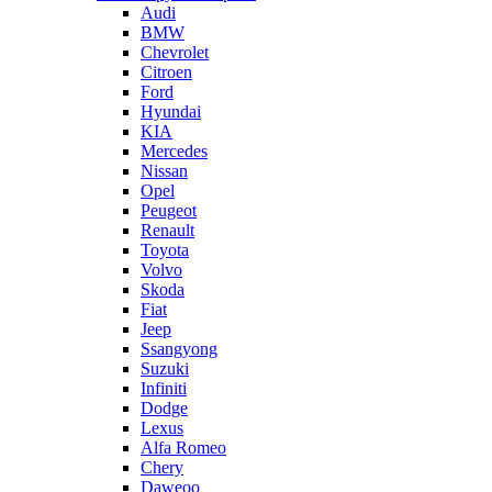
Audi
BMW
Chevrolet
Citroen
Ford
Hyundai
KIA
Mercedes
Nissan
Opel
Peugeot
Renault
Toyota
Volvo
Skoda
Fiat
Jeep
Ssangyong
Suzuki
Infiniti
Dodge
Lexus
Alfa Romeo
Chery
Daweoo