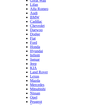
Great Wall
Lifan
Alfa Romeo
Audi
BMW
Cadillac
Chevrolet
Daewoo
Dodge
Fiat
Ford
Honda
Hyundai
Infiniti
Jaguar
Jeep
KIA
Land Rover
Lexus
Mazda
Mercedes
Mitsubishi
Nissan
Opel
Peugeot