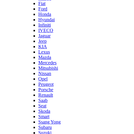
Fiat
Ford
Honda
Hyundai
Infiniti
IVECO
Jaguar
Jeep
KIA
Lexus
Mazda
Mercedes
Mitsubishi
Nissan
Opel
Peugeot
Porsche
Renault
Saab
Seat
Skoda
Smart
Ssang Yong
Subaru
Suzuki