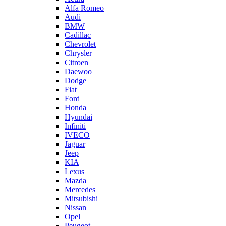
Alfa Romeo
Audi
BMW
Cadillac
Chevrolet
Chrysler
Citroen
Daewoo
Dodge
Fiat
Ford
Honda
Hyundai
Infiniti
IVECO
Jaguar
Jeep
KIA
Lexus
Mazda
Mercedes
Mitsubishi
Nissan
Opel
Peugeot