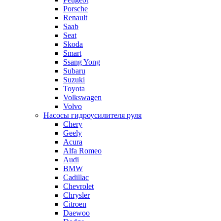
Porsche
Renault
Saab
Seat
Skoda
Smart
Ssang Yong
Subaru
Suzuki
Toyota
Volkswagen
Volvo
Насосы гидроусилителя руля
Chery
Geely
Acura
Alfa Romeo
Audi
BMW
Cadillac
Chevrolet
Chrysler
Citroen
Daewoo