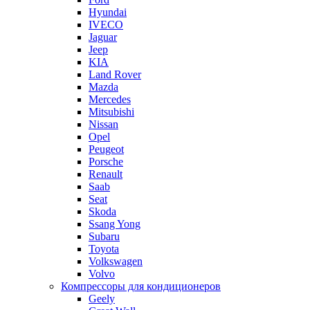
Hyundai
IVECO
Jaguar
Jeep
KIA
Land Rover
Mazda
Mercedes
Mitsubishi
Nissan
Opel
Peugeot
Porsche
Renault
Saab
Seat
Skoda
Ssang Yong
Subaru
Toyota
Volkswagen
Volvo
Компрессоры для кондиционеров
Geely