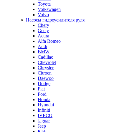
Toyota
Volkswagen
Volvo
Насосы гидроусилителя руля
Chery
Geely
Acura
Alfa Romeo
Audi
BMW
Cadillac
Chevrolet
Chrysler
Citroen
Daewoo
Dodge
Fiat
Ford
Honda
Hyundai
Infiniti
IVECO
Jaguar
Jeep
KIA