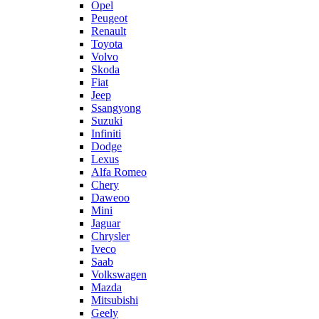
Opel
Peugeot
Renault
Toyota
Volvo
Skoda
Fiat
Jeep
Ssangyong
Suzuki
Infiniti
Dodge
Lexus
Alfa Romeo
Chery
Daweoo
Mini
Jaguar
Chrysler
Iveco
Saab
Volkswagen
Mazda
Mitsubishi
Geely