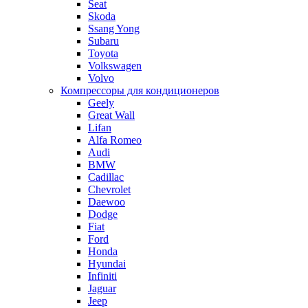
Seat
Skoda
Ssang Yong
Subaru
Toyota
Volkswagen
Volvo
Компрессоры для кондиционеров
Geely
Great Wall
Lifan
Alfa Romeo
Audi
BMW
Cadillac
Chevrolet
Daewoo
Dodge
Fiat
Ford
Honda
Hyundai
Infiniti
Jaguar
Jeep