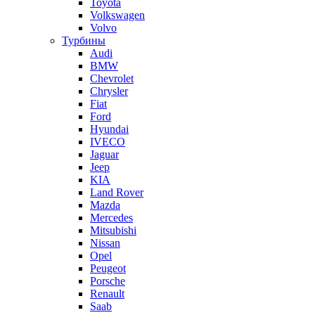
Toyota
Volkswagen
Volvo
Турбины
Audi
BMW
Chevrolet
Chrysler
Fiat
Ford
Hyundai
IVECO
Jaguar
Jeep
KIA
Land Rover
Mazda
Mercedes
Mitsubishi
Nissan
Opel
Peugeot
Porsche
Renault
Saab