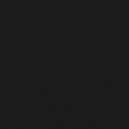
 ГУР Reikanen
сстановленной оригинальной запчастью. Восстано
заменены все изношенные комплектующие агрегата 
 дорожные условия. Гарантия на запчасть 1 год, с м
рекомендации по эксплуатации узла. Восстановлен
ирования легковых автомобилей. Монтаж запчасти
й. После проведения монтажа, перед первым запус
онирования. К агрегату прилагается гарантийный т