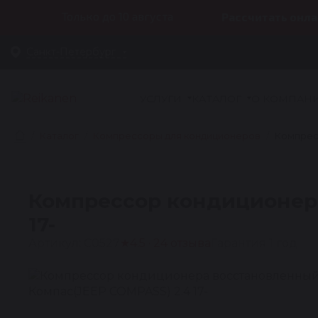
Только до 10 августа
Рассчитать онла
Санкт-Петербург
УСЛУГИ
КАТАЛОГ
О КОМПАН
Каталог
Компрессоры для кондиционеров
Компрес
Компрессор кондиционер
17-
Артикул: C0527
★
4.5 · 24 отзыва
Гарантия 1 год