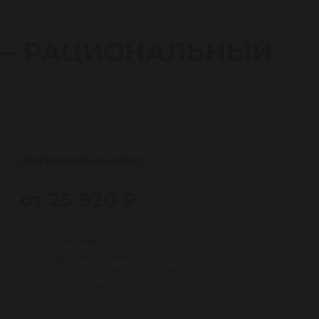
 — РАЦИОНАЛЬНЫЙ
ной.
Китайский аналог
(не продаётся в компании Reikanen)
от 25 920 ₽
Дешевле, но выше риски
Не оригинал
Ресурс часто ниже
Без восстановления оригинала
Гарантия 3 месяца