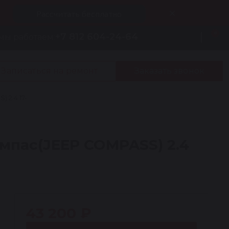
Рассчитать бесплатно
0
+7 812 604-24-64
мы работаем:
Записаться на ремонт
Заказать звонок
2.4 17-
пас(JEEP COMPASS) 2.4
43 200 ₽