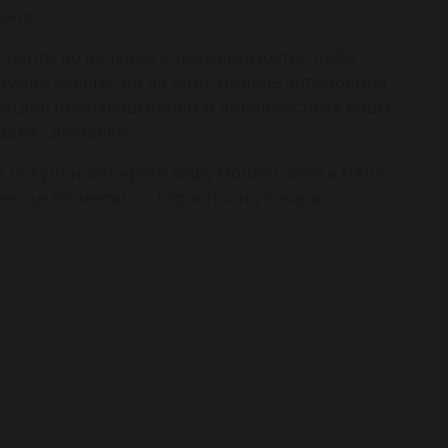
нте.
 найти во вкладке «Применимость», либо
Нужно учесть, что на одну модель автомобиля
брендов производителей и перекрестные коды
адке «доставка».
я покупки выберете вашу модель авто в меню
анице Клиентам -> Гарантия на товары.