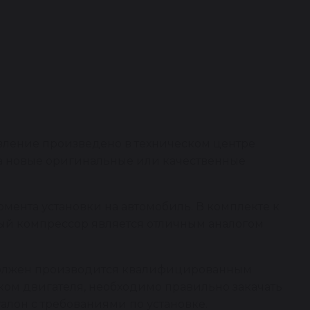
вление произведено в техническом центре
на новые оригинальные или качественные
омента установки на автомобиль. В комплекте к
ный компрессор является отличным аналогом
 должен производится квалифицированным
ком двигателя, необходимо правильно закачать
алон с требованиями по установке.