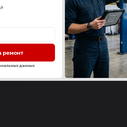
СТЬ
OEM-НОМЕРА И АНАЛОГИ
СЕРВИС
ОТЗЫ
а ремонт
Нашли ош
ональных данных
P
PASS 2017-
27
д