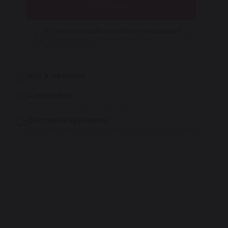
Под заказ
Уточнить подбор по VIN у менеджера
Поможем подобрать деталь точно под
ваш автомобиль
Нет в наличии
Самовывоз
Бесплатно, из сервиса Reikanen в СПб
Доставка курьером
Бесплатно при заказе на сумму более 30 000 рублей