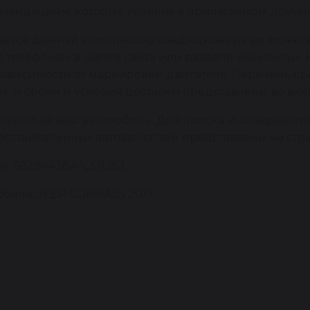
мендациям, которые указаны в прилагаемом докуме
вается данный компрессор кондиционера вы можете
 телефонам в шапке сайта или разделе «Контакты». 
 зависимости от маркировки двигателя. Перечень 
сть и сроки и условия доставки представлены во вкл
пчасти на ваш автомобиль. Для поиска и совершени
восстановленных автозапчастей представлены на стр
: 68284438AA, 511353
биля: JEEP COMPASS 2017-