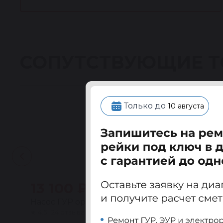
СОПУТСТВУЮЩИЕ 
Только до
10 августа
13 100 ₽
Насос ГУР ориг. восстановленный Додж Калиб
★
4.5 · 24 отзыва