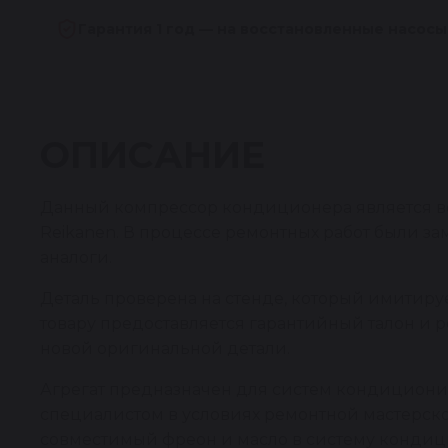
Гарантия 1 год — на восстановленные насосы
ОПИСАНИЕ
Данный компрессор кондиционера является во
Reikanen. В процессе ремонтных работ были 
аналоги.
Деталь проверена на стенде, который имитирует
товару предоставляется гарантийный талон и 
новой оригинальной детали.
Агрегат предназначен для систем кондицион
специалистом в условиях ремонтной мастерско
совместимый фреон и масло в систему кондици