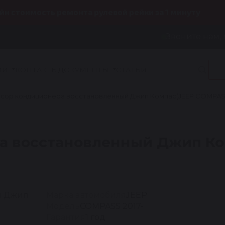
йн стоимость ремонта рулевой рейки за 1 минуту
Звоните нам, 
ИИ
КОНТАКТЫ
ДОКУМЕНТЫ
СТАТЬИ
сор кондиционера восстановленный Джип Компас(JEEP COMPASS) 
а восстановленный Джип Ком
Марка автомобиля
JEEP
Модель
COMPASS 2017-
Гарантия
1 год