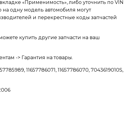
вкладке «Применимость», либо уточнить по VIN
о на одну модель автомобиля могут
изводителей и перекрестные коды запчастей
можете купить другие запчасти на ваш
нтам -> Гарантия на товары.
7785989, 11657786071, 11657786070, 7043619010S,
2006