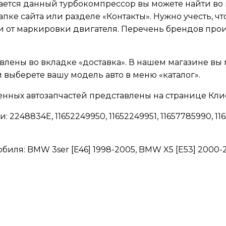
ается данный турбокомпрессор вы можете найти во 
ке сайта или разделе «Контакты». Нужно учесть, чт
ти от маркировки двигателя. Перечень брендов про
влены во вкладке «доставка». В нашем магазине вы 
выберете вашу модель авто в меню «каталог».
енных автозапчастей представлены на странице Клие
248834E, 11652249950, 11652249951, 11657785990, 1165
иля: BMW 3ser [E46] 1998-2005, BMW X5 [E53] 2000-