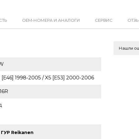
СТЬ
OEM-НОМЕРА И АНАЛОГИ
СЕРВИС
ОТЗЫ
Нашли ош
W
 [E46] 1998-2005 / X5 [E53] 2000-2006
16R
д
 ГУР Reikanen