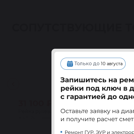
СОПУТСТВУЮЩИЕ 
Только до
10 августа
31 100 ₽
Рейка рулевая восстановленная БМВ (BMW) 3
★
4.5 · 24 отзыва