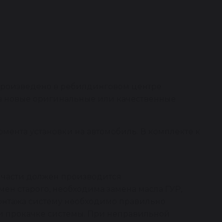
 произведено в ребилдинговом центре
на новые оригинальные или качественные
омента установки на автомобиль. В комплекте к
пчасти должен производится
ен старого, необходима замена масла ГУР,
монтажа систему необходимо правильно
е и прокачке системы. При неправильной