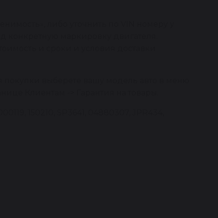
нимость», либо уточнить по VIN номеру у
од конкретную маркировку двигателя.
тоимость и сроки и условия доставки
я покупки выберете вашу модель авто в меню
анице Клиентам -> Гарантия на товары.
0119, 150210, SP3641, 04880307, JPR434,