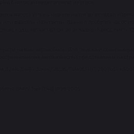
рый быстро выведет агрегат из строя.
ется насос ГУРа вы можете найти во вкладке «Приме
 или разделе «Контакты». Важно подобрать насос п
ые коды запчастей см. во вкладке «Кросс-лист». С
пчасти на ваш автомобиль. Для поиска и совершени
восстановленных автозапчастей представлены на стр
2416756611, 32416758595, 7614955107, 2907601, KS0000
иля: BMW 3ser [E46] 1998-2005