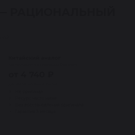
 — РАЦИОНАЛЬНЫЙ
ной.
Китайский аналог
(не продаётся в компании Reikanen)
от 4 740 ₽
Дешевле, но выше риски
Не оригинал
Ресурс часто ниже
Без восстановления оригинала
Гарантия 3 месяца