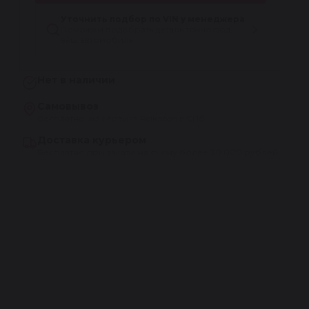
Уточнить подбор по VIN у менеджера
Поможем подобрать деталь точно под
ваш автомобиль
Нет в наличии
Самовывоз
Бесплатно, из сервиса Reikanen в СПб
Доставка курьером
Бесплатно при заказе на сумму более 30 000 рублей