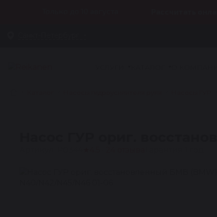
Только до 10 августа
Рассчитать онла
Санкт-Петербург
УСЛУГИ
КАТАЛОГ
О КОМПАН
Каталог
Насосы гидроусилителя руля
Насосы ГУР
Насос ГУР ориг. восстано
Артикул: P0344
★
4.5 · 24 отзыва
Гарантия 1 год