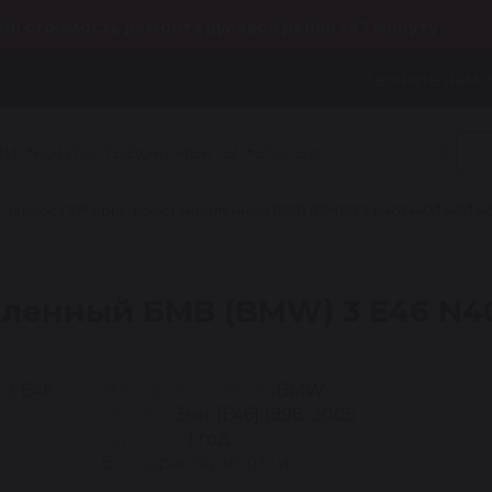
йн стоимость ремонта рулевой рейки за 1 минуту
Звоните нам, 
ИИ
КОНТАКТЫ
ДОКУМЕНТЫ
СТАТЬИ
Насос ГУР ориг. восстановленный БМВ (BMW) 3 E46 N40/N42/N45
вленный БМВ (BMW) 3 E46 N4
Марка автомобиля
BMW
Модель
3ser [E46] 1998-2005
Гарантия
1 год
Все характеристики