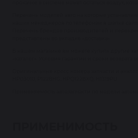
прокачке в системе может остаться воздух, кото
Перечень моделей авто на которые устанавлива
наших менеджеров по телефонам в шапке сайта
Перечень брендов производителей и перекрестн
представлены во вкладке «доставка».
В нашем магазине вы можете купить другие за
«каталог». Условия гарантии и сроки возврата 
Оригинальные кросс номера запчасти и аналоги: 3
HP03010, P1228HG, HPQ1228XQ, H1319PU
Применяемость автозапчасти по модели автомоб
ПРИМЕНИМОСТЬ