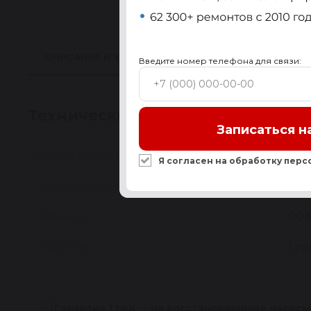
ОПИСАНИЕ И ХАРАКТЕРИСТИКИ
ПРИМЕНИМО
Введите номер телефона для связи:
Технические характеристики
Записаться н
Марка автомобиля
BM
Я согласен на обработку
перс
Модель автомобиля
3se
Артикул
P03
Гарантия
1 го
Гарантия 1 год — на восстановленные насосы