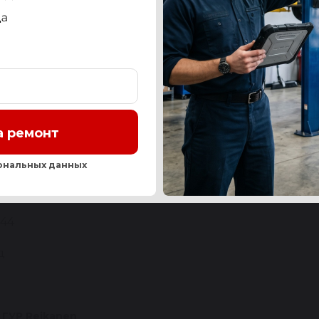
СТЬ
OEM-НОМЕРА И АНАЛОГИ
СЕРВИС
ОТЗЫ
Нашли ош
а ремонт
W
ональных данных
r [E46] 1998-2005
44
д
 ГУР Reikanen