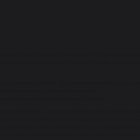
овленной оригинальной запчастью. Восстановление
заменены все изношенные комплектующие агрегата 
 дорожные условия. Гарантия на запчасть 1 год, с м
рекомендации по эксплуатации узла.
 аналогом новой оригинальной детали.
ого управления с гидроусилителем руля. Монтаж за
емонтной мастерской. При установке агрегата взам
ширительного бачка (фильтра). После проведения 
того к насосу прилагается инструкция по установк