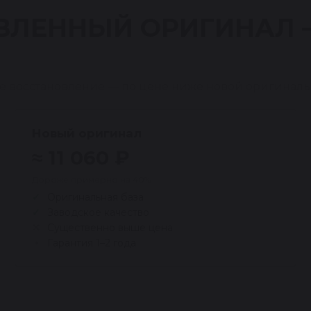
ВЛЕННЫЙ ОРИГИНАЛ
е восстановление — по цене ниже новой оригиналь
Новый оригинал
≈ 11 060 ₽
Дороже примерно на 40%
Оригинальная база
Заводское качество
Существенно выше цена
Гарантия 1–2 года