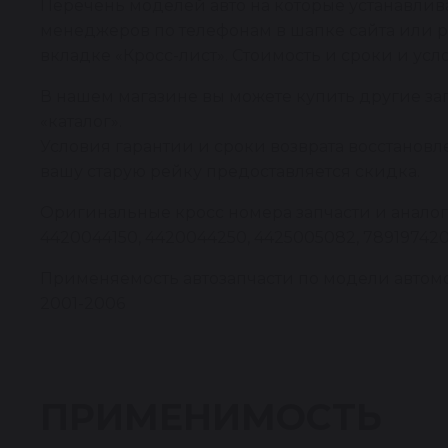
Перечень моделей авто на которые устанавлива
менеджеров по телефонам в шапке сайта или р
вкладке «Кросс-лист». Стоимость и сроки и усл
В нашем магазине вы можете купить другие за
«каталог».
Условия гарантии и сроки возврата восстановл
вашу старую рейку предоставляется скидка.
Оригинальные кросс номера запчасти и аналоги:
4420044150, 4420044250, 4425005082, 7891974208,
Применяемость автозапчасти по модели автомоб
2001-2006
ПРИМЕНИМОСТЬ