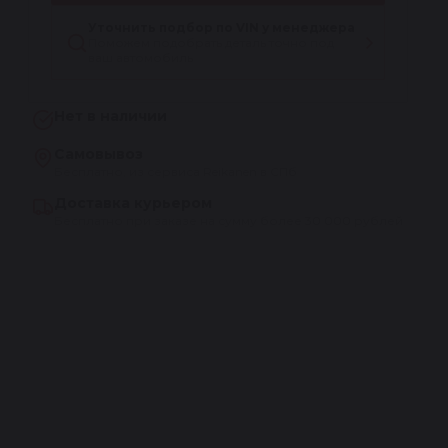
Уточнить подбор по VIN у менеджера
Поможем подобрать деталь точно под
ваш автомобиль
Нет в наличии
Самовывоз
Бесплатно, из сервиса Reikanen в СПб
Доставка курьером
Бесплатно при заказе на сумму более 30 000 рублей