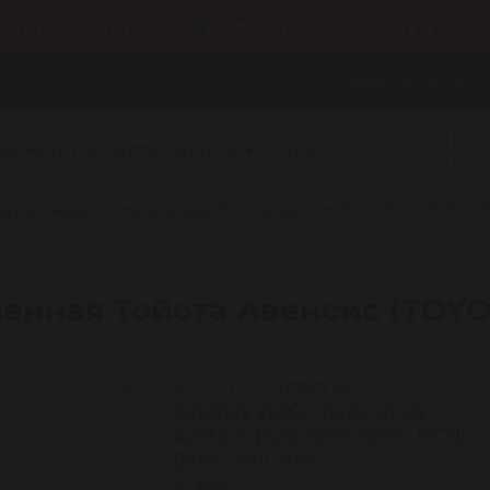
йн стоимость ремонта рулевой рейки за 1 минуту
Звоните нам, 
ИИ
КОНТАКТЫ
ДОКУМЕНТЫ
СТАТЬИ
а рулевая восстановленная Тойота Авенсис (TOYOTA AVENSIS) T2
енная Тойота Авенсис (TOYOT
Марка автомобиля
TOYOTA
Модель
AVENSIS VERSO [M20] 01-06 /
AVENSIS [T25] 2003-2009 / PICNIC
[M20] 2001-2006
Гарантия
1 год