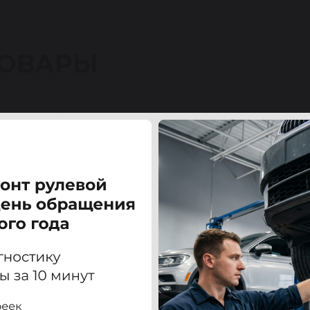
ТОВАРЫ
нсис (TOYOTA AVENSIS) / Камри (CAMRY) / РАВ4 (RAV4