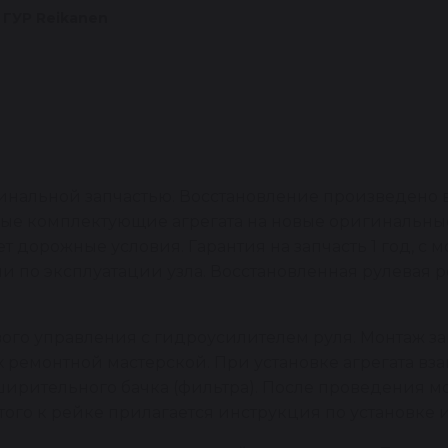
 ГУР Reikanen
инальной запчастью. Восстановление произведено 
ые комплектующие агрегата на новые оригинальные
 дорожные условия. Гарантия на запчасть 1 год, с м
и по эксплуатации узла. Восстановленная рулевая 
ого управления с гидроусилителем руля. Монтаж з
емонтной мастерской. При установке агрегата взам
ширительного бачка (фильтра). После проведения 
того к рейке прилагается инструкция по установке 