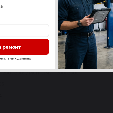
СТЬ
OEM-НОМЕРА И АНАЛОГИ
СЕРВИС
ОТЗЫ
Нашли ош
а ремонт
YOTA
ональных данных
NSIS VERSO [M20] 01-06 / AVENSIS
5] 2003-2009 / PICNIC [M20] 2001-2006
03
д