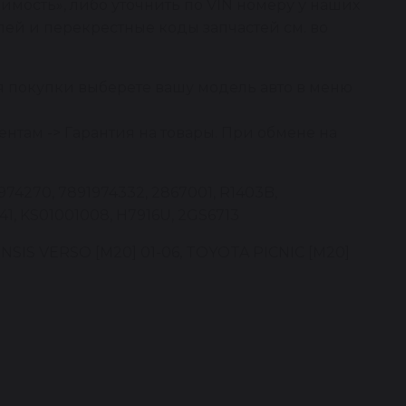
имость», либо уточнить по VIN номеру у наших
ей и перекрестные коды запчастей см. во
я покупки выберете вашу модель авто в меню
нтам -> Гарантия на товары. При обмене на
74270, 7891974332, 2867001, R1403B,
41, KS01001008, H7916U, 2GS6713
SIS VERSO [M20] 01-06, TOYOTA PICNIC [M20]