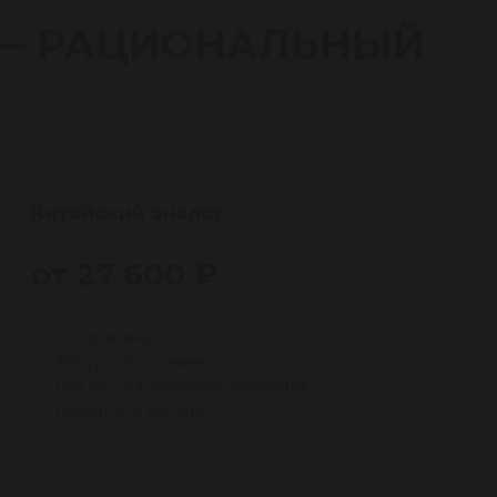
 — РАЦИОНАЛЬНЫЙ
ной.
Китайский аналог
(не продаётся в компании Reikanen)
от 27 600 ₽
Дешевле, но выше риски
Не оригинал
Ресурс часто ниже
Без восстановления оригинала
Гарантия 3 месяца