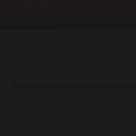
Только до 8 августа
Рассчитать онла
Санкт-Петербург
УСЛУГИ
КАТАЛОГ
О КОМПАН
Каталог
Рулевые рейки
Рулевые рейки с ГУР
Рейк
Рейка рулевая восстановл
Артикул: R1403
★
4.5 · 24 отзыва
Гарантия 1 год