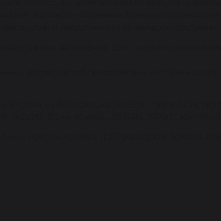
ется запчасть вы можете найти во вкладке «Примен
азделе «Контакты». Перечень брендов производител
овия доставки представлены во вкладке «доставка».
пчасти на ваш автомобиль. Для поиска и совершени
енных автозапчастей представлены на странице Клие
 5TO024, 4425005080, 4425005081, 7891974226, 78919
 SR22212, 111244, SGA115L, 01931414, JRP907, KS000010
иля: TOYOTA AVENSIS [T25] 2003-2009, TOYOTA AVEN