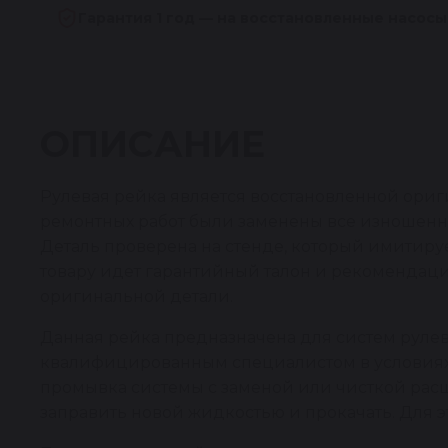
Гарантия 1 год — на восстановленные насосы
ОПИСАНИЕ
Рулевая рейка является восстановленной ориг
ремонтных работ были заменены все изношенн
Деталь проверена на стенде, который имитирует
товару идет гарантийный талон и рекомендаци
оригинальной детали.
Данная рейка предназначена для систем рулев
квалифицированным специалистом в условиях р
промывка системы с заменой или чисткой рас
заправить новой жидкостью и прокачать. Для э