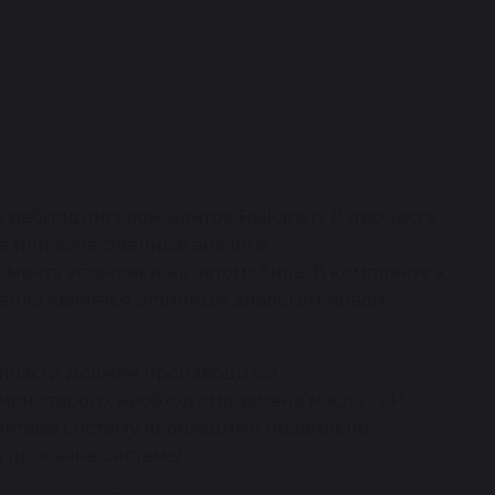
в ребилдинговом центре Reikanen. В процессе
 или качественные аналоги.
омента установки на автомобиль. В комплекте к
рейка является отличным аналогом новой
апчасти должен производится
ен старого, необходима замена масла ГУР,
монтажа систему необходимо правильно
и прокачке системы.