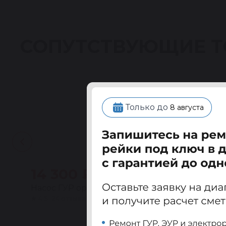
СОПУТСТВУЮЩИЕ 
Только до
8 августа
14 300 ₽
Насос ГУР ориг. восстановленный Тойота Аве
★
4.5 · 24 отзыва