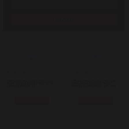
ИСКАТЬ
Рейки с ГУР
Рейки с ГУР
43 000 ₽
31 500 ₽
В наличии 7 шт
В наличии 6 шт
Рейка рулевая восстановленная
Рейка рулевая восстановленная
Форд Фокус 2 (FORD FOCUS 2) 04-11
Опель Астра (OPEL ASTRA) H /
/ Фокус 3 (FOCUS 3) 11-
Зафира (ZAFIRA) B 05- Трв (TRW)
В корзину
В корзину
Рейки с ГУР
Рейки с ГУР