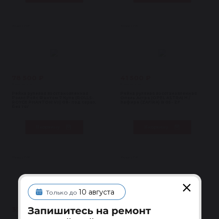
Рейки с ГУР
Рейки с ГУР
78 500 ₽
41 500 ₽
В наличии 4 шт
В наличии 4 шт
Рейка рулевая восстановленная
Рейка рулевая восстановленная
Роллс Ройс Фантом 7 Купе (ROLLS-
Опель Астра (OPEL ASTRA) H /
ROYCE PHANTOM VII) 08- под серво,
Зафира (ZAFIRA) B 05- ZF
без тяг
В корзину
В корзину
Рейки с ГУР
Рейки с ГУР
10 августа
Только до
32 700 ₽
25 200 ₽
В наличии 4 шт
В наличии 4 шт