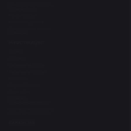
Ремонт компрессоров
кондиционера
Ремонт турбин
Ремонт редуктора
Диагностика и ремонт
подвески
ИНФОРМАЦИЯ
Оплата
Доставка
Гарантия на услуги
Гарантия на товары
Реквизиты
Закупка БУ реек
Карта сайта
Политика
конфеденциальности
Согласие на обработку
персональных данных
ВАКАНСИИ