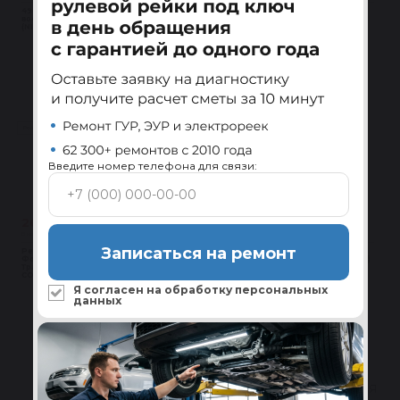
490013367r Рейка рулевая
Рейка рулевая восстановленная
восстановленная Ниссан Алмера
Мазда (MAZDA) 6 GG 02-07
(NISSAN ALMERA) G15 12-
В корзину
В корзину
Рейки с ГУР
Рейки с ГУР
Введите номер телефона для связи:
26 700 ₽
43 700 ₽
В наличии 4 шт
В наличии 4 шт
Записаться на ремонт
Рейка рулевая восстановленная
Рейка рулевая восстановленная
Форд Торнео (FORD TOURNEO) /
Форд Мондео 4 (FORD MONDEO IV)
Транзит Коннект (TRANSIT
07- / Вольво (VOLVO) S80 S60 07-
CONNECT) 02-13 ТРВ (TRW)
Я согласен на обработку
персональных
данных
В корзину
В корзину
1
2
3
4
5
Последняя