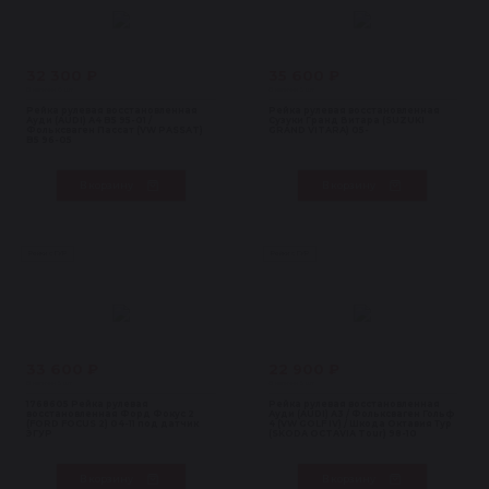
32 300 ₽
35 600 ₽
В наличии 6 шт
В наличии 5 шт
Рейка рулевая восстановленная
Рейка рулевая восстановленная
Ауди (AUDI) A4 B5 95-01 /
Сузуки Гранд Витара (SUZUKI
Фольксваген Пассат (VW PASSAT)
GRAND VITARA) 05-
B5 96-05
В корзину
В корзину
Рейки с ГУР
Рейки с ГУР
33 600 ₽
22 900 ₽
В наличии 5 шт
В наличии 5 шт
1768605 Рейка рулевая
Рейка рулевая восстановленная
восстановленная Форд Фокус 2
Ауди (AUDI) A3 / Фольксваген Гольф
(FORD FOCUS 2) 04-11 под датчик
4 (VW GOLF IV) / Шкода Октавия Тур
ЭГУР
(SKODA OCTAVIA Tour) 98-10
В корзину
В корзину