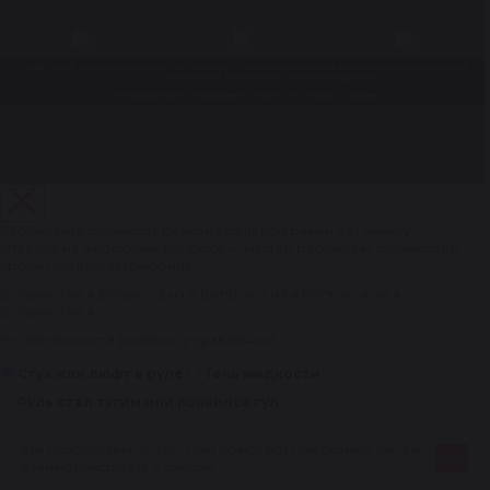
© 1998 – 2026. Центр восстановления Reikanen. При использовании материалов сайта ссылка на
reikanen.ru
обязательна. Не является публичной офертой.
Разработка сайта
Продвижение сайта- Генератор продаж
Рассчитайте стоимость ремонта рулевой рейки за 1 минуту
Ответьте на 4 коротких вопроса — мастер рассчитает стоимость и
сроки под ваш автомобиль.
Вопрос 1 из 4
Вопрос 2 из 4
Вопрос 3 из 4
Вопрос 4 из 4
Вопрос 1 из 4
Что беспокоит в рулевом управлении?
Стук или люфт в руле
Течь жидкости
Руль стал тугим или появился гул
Уже сказали менять рейку
Мы используем
cookies
. Они помогают нам понять, как вы
ок
Другое/Нужна консультация мастера
взаимодействуете с сайтом
РАССЧИТАТЬ
ПОЗВОНИТЬ
Следующий вопрос