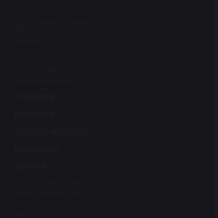
Рулевые рейки
Насосы гидроусилителя
руля
Турбины
Компрессоры для
кондиционеров
Рулевые редукторы
Актуаторы турбины
О ЦЕНТРЕ
НОВОСТИ
ЛИЧНЫЙ КАБИНЕТ
КОНТАКТЫ
УСЛУГИ
Ремонт рулевой рейки
Ремонт рулевых реек с ЭУР
Ремонт насосов ГУР
Ремонт насосов ЭГУР