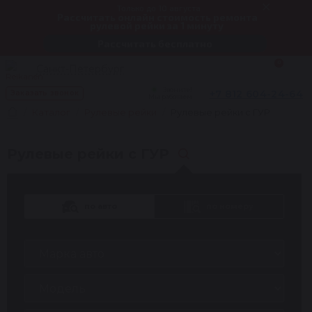
Только до 10 августа
Рассчитать онлайн стоимость ремонта
рулевой рейки за 1 минуту
Рассчитать бесплатно
0
Санкт-Петербург
Звоните!
+7 812 604-24-64
Заказать звонок
Мы работаем
Каталог
Рулевые рейки
Рулевые рейки с ГУР
Рулевые рейки с ГУР
по авто
по номеру