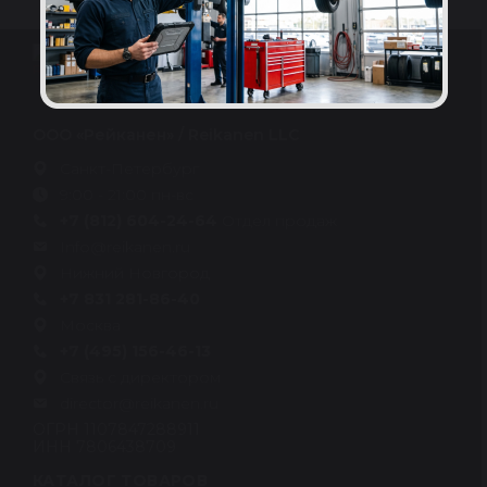
ООО «Рейканен» / Reikanen LLC
Санкт-Петербург
9:00 - 21:00 пн-вс
+7 (812) 604-24-64
Отдел продаж
Info@reikanen.ru
Нижний Новгород
+7 831 281-86-40
Москва
+7 (495) 156-46-13
Связь с директором
director@reikanen.ru
ОГРН 1107847288911
ИНН 7806438709
КАТАЛОГ ТОВАРОВ