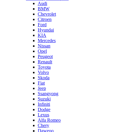
Audi
BMW
Chevrolet
Citroen
Ford
Hyundai
KIA
Mercedes
Nissan
Opel
Peugeot
Renault
Toyota
Volvo
Skoda
Fiat
Jeep
Ssangyong
Suzuki
Infiniti
Dodge
Lexus
Alfa Romeo
Chery
Daweoo