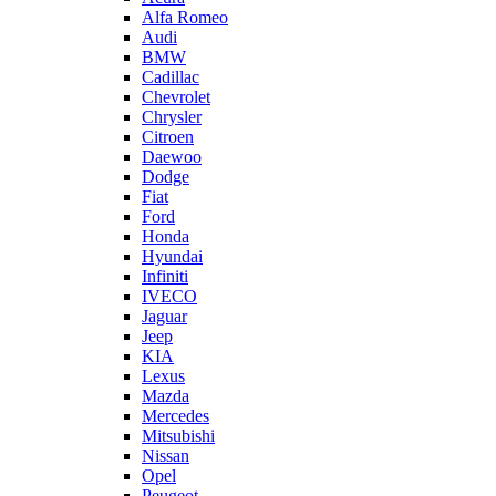
Alfa Romeo
Audi
BMW
Cadillac
Chevrolet
Chrysler
Citroen
Daewoo
Dodge
Fiat
Ford
Honda
Hyundai
Infiniti
IVECO
Jaguar
Jeep
KIA
Lexus
Mazda
Mercedes
Mitsubishi
Nissan
Opel
Peugeot