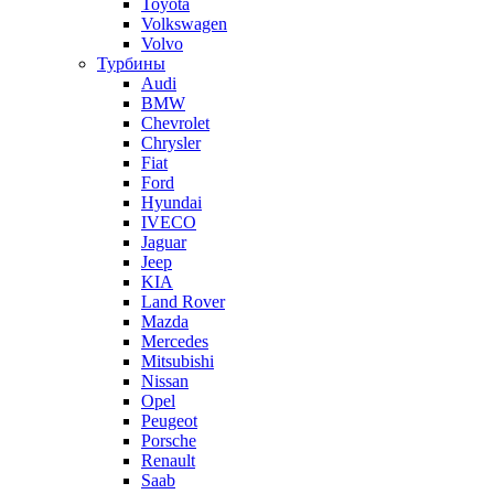
Toyota
Volkswagen
Volvo
Турбины
Audi
BMW
Chevrolet
Chrysler
Fiat
Ford
Hyundai
IVECO
Jaguar
Jeep
KIA
Land Rover
Mazda
Mercedes
Mitsubishi
Nissan
Opel
Peugeot
Porsche
Renault
Saab