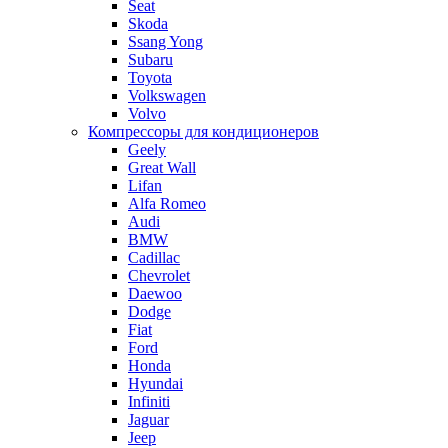
Seat
Skoda
Ssang Yong
Subaru
Toyota
Volkswagen
Volvo
Компрессоры для кондиционеров
Geely
Great Wall
Lifan
Alfa Romeo
Audi
BMW
Cadillac
Chevrolet
Daewoo
Dodge
Fiat
Ford
Honda
Hyundai
Infiniti
Jaguar
Jeep