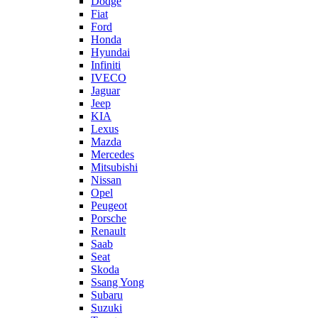
Dodge
Fiat
Ford
Honda
Hyundai
Infiniti
IVECO
Jaguar
Jeep
KIA
Lexus
Mazda
Mercedes
Mitsubishi
Nissan
Opel
Peugeot
Porsche
Renault
Saab
Seat
Skoda
Ssang Yong
Subaru
Suzuki