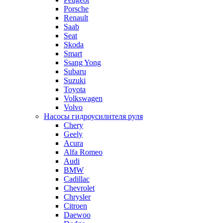
Porsche
Renault
Saab
Seat
Skoda
Smart
Ssang Yong
Subaru
Suzuki
Toyota
Volkswagen
Volvo
Насосы гидроусилителя руля
Chery
Geely
Acura
Alfa Romeo
Audi
BMW
Cadillac
Chevrolet
Chrysler
Citroen
Daewoo