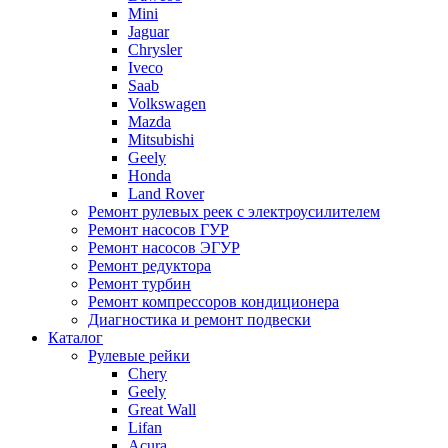
Mini
Jaguar
Chrysler
Iveco
Saab
Volkswagen
Mazda
Mitsubishi
Geely
Honda
Land Rover
Ремонт рулевых реек с электроусилителем
Ремонт насосов ГУР
Ремонт насосов ЭГУР
Ремонт редуктора
Ремонт турбин
Ремонт компрессоров кондиционера
Диагностика и ремонт подвески
Каталог
Рулевые рейки
Chery
Geely
Great Wall
Lifan
Acura