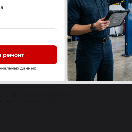
СТЬ
OEM-НОМЕРА И АНАЛОГИ
СЕРВИС
ОТЗЫ
а ремонт
Нашли ош
ональных данных
SAN / OPEL / RENAULT
ERSTAR [X70] 2001- / MOVANO [X70]
8- / MASTER II 1998-2010
42
д