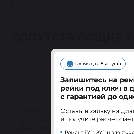
СОПУТСТВУЮЩИЕ 
Только до
8 августа
13 700 ₽
Насос ГУР ориг. восстановленный Опель Мова
шкив 6PK/124мм