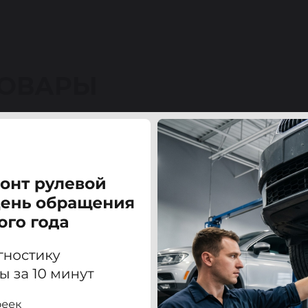
ТОВАРЫ
но (OPEL MOVANO) / Виваро (VIVARO) / Мастер (MAS