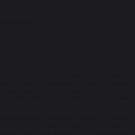
 ГУР Reikanen
инальной запчастью. Восстановление произведено 
ые комплектующие агрегата на новые оригинальные
 дорожные условия. Гарантия на запчасть 1 год, с м
и по эксплуатации узла. Восстановленная рулевая 
ого управления с гидроусилителем руля. Монтаж з
емонтной мастерской. При установке агрегата взам
ширительного бачка (фильтра). После проведения 