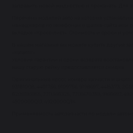
заправить новой жидкостью и прокачать. Для э
Перечень моделей авто на которые устанавлива
менеджеров по телефонам в шапке сайта или р
вкладке «Кросс-лист». Стоимость и сроки и усл
В нашем магазине вы можете купить другие за
«каталог».
Условия гарантии и сроки возврата восстановл
вашу старую рейку предоставляется скидка.
Оригинальные кросс номера запчасти и аналоги: 5
93181008, 4401756, 9109756, 9198697, 4415373, 2G
8200193955, 7711368325, 7701470359, 9168697,
4920000Q1J, 4920000Q1K
Применяемость автозапчасти по модели автомоб