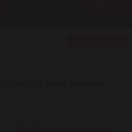
Рассчитать бесплатно
0
+7 812 604-24-64
мы работаем:
Записаться на ремонт
Заказать звонок
 Мастер (RENAULT MASTER) 98- Койо Сми (Koyo/SMI)
MOVANO) / Рено Мастер
29 600 ₽