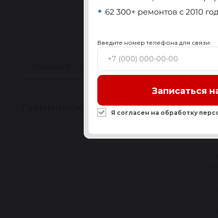
★
4.5 · 24 отзыва
Введите номер телефона для связи:
ОПИСАНИЕ И ХАРАКТЕРИСТИКИ
ПРИМЕНИМО
Записаться н
Технические характеристики
Я согласен на обработку
перс
Марка автомобиля
NIS
Модель автомобиля
INT
199
Артикул
R04
Гарантия
1 го