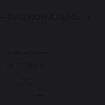
 — РАЦИОНАЛЬНЫЙ
ной.
Китайский аналог
(не продаётся в компании Reikanen)
от 17 760 ₽
Дешевле, но выше риски
Не оригинал
Ресурс часто ниже
Без восстановления оригинала
Гарантия 3 месяца