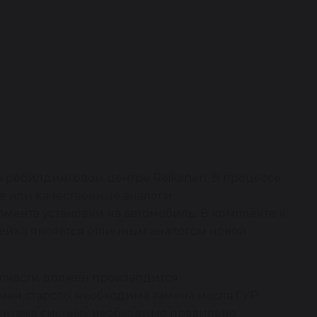
в ребилдинговом центре Reikanen. В процессе
 или качественные аналоги.
омента установки на автомобиль. В комплекте к
рейка является отличным аналогом новой
апчасти должен производится
ен старого, необходима замена масла ГУР,
монтажа систему необходимо правильно