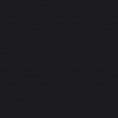
того к рейке прилагается инструкция по установке 
ется запчасть вы можете найти во вкладке «Примен
азделе «Контакты». Перечень брендов производител
овия доставки представлены во вкладке «доставка».
пчасти на ваш автомобиль. Для поиска и совершени
енных автозапчастей представлены на странице Клие
RE028, RE9021, 4501258, 7701352645, JRP268, R0442B,
S5521, R21461RB, 110619, SGA802L, 01706520, 4422206, 9
 4920000Q0G, 4920000Q0J, 4920000Q0L, 4920000Q1A, 
иля: OPEL MOVANO [X70] 1998-, RENAULT MASTER II 1