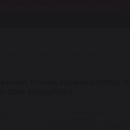
йн стоимость ремонта рулевой рейки за 1 минуту
Звоните нам, 
ИИ
КОНТАКТЫ
ДОКУМЕНТЫ
СТАТЬИ
ка рулевая восстановленная Опель Мовано (OPEL MOVANO) / Рено
ленная Опель Мовано (OPEL 
о Сми (Koyo/SMI)
Марка автомобиля
NISSAN / OPEL /
RENAULT
Модель
INTERSTAR [X70] 2001- / MOVANO