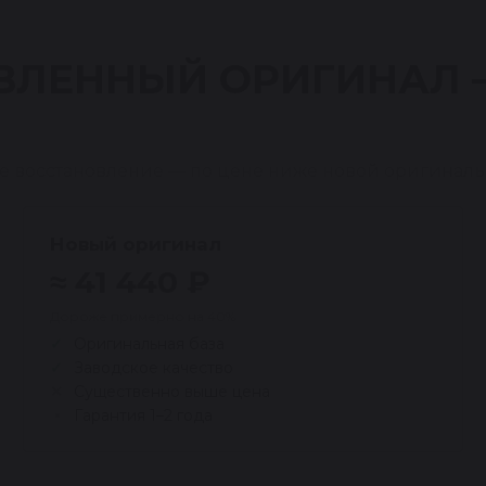
ВЛЕННЫЙ ОРИГИНАЛ
е восстановление — по цене ниже новой оригиналь
Новый оригинал
≈ 41 440 ₽
Дороже примерно на 40%
Оригинальная база
Заводское качество
Существенно выше цена
Гарантия 1–2 года