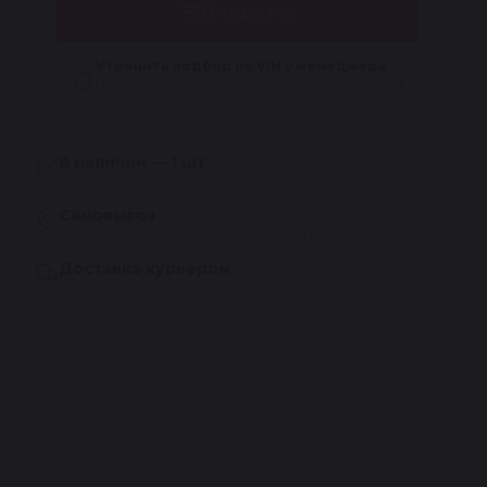
В корзину
Уточнить подбор по VIN у менеджера
Поможем подобрать деталь точно под
ваш автомобиль
В наличии — 1 шт
Отгрузка сегодня
Самовывоз
Бесплатно, из сервиса Reikanen в СПб
Доставка курьером
Бесплатно при заказе на сумму более 30 000 рублей