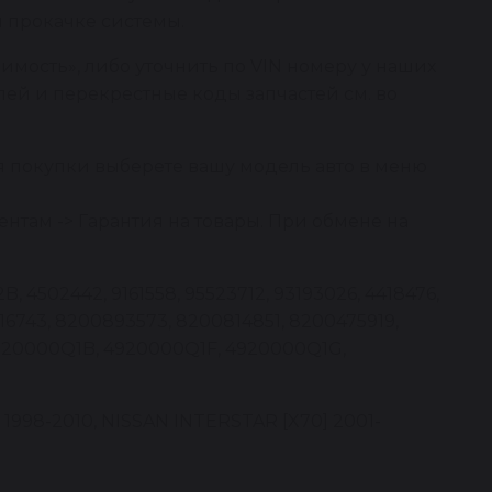
и прокачке системы.
имость», либо уточнить по VIN номеру у наших
ей и перекрестные коды запчастей см. во
я покупки выберете вашу модель авто в меню
нтам -> Гарантия на товары. При обмене на
 4502442, 9161558, 95523712, 93193026, 4418476,
5516743, 8200893573, 8200814851, 8200475919,
4920000Q1B, 4920000Q1F, 4920000Q1G,
998-2010, NISSAN INTERSTAR [X70] 2001-