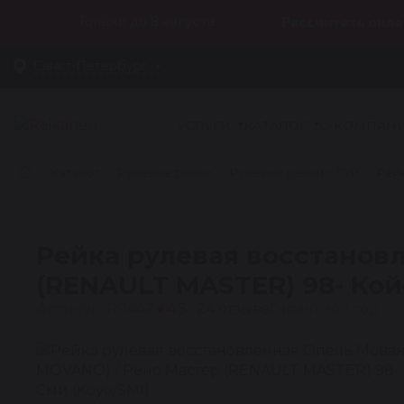
Только до 8 августа
Рассчитать онла
Санкт-Петербург
УСЛУГИ
КАТАЛОГ
О КОМПАН
Каталог
Рулевые рейки
Рулевые рейки с ГУР
Рей
Рейка рулевая восстанов
(RENAULT MASTER) 98- Кой
Артикул: R0442
★
4.5 · 24 отзыва
Гарантия 1 год