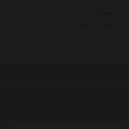
32 700 ₽
490013367r Рейка рулевая восстановленная Ниссан Алмера 
★
4.5 · 24 отзыва
© 1998 – 2026. Центр восстановления Reikanen. При использовании материалов сайта ссылка на
reikanen.ru
обязательна. Не является публичной офертой.
Продвижение сайта- Генератор продаж
Разработка сайта