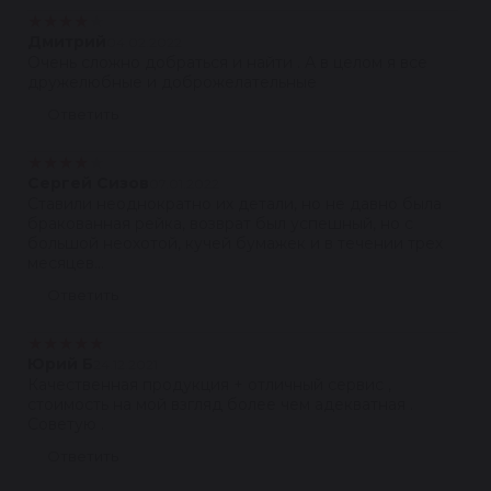
★
★
★
★
★
Дмитрий
04.02.2022
Очень сложно добраться и найти . А в целом я все
дружелюбные и доброжелательные
Ответить
★
★
★
★
★
Сергей Сизов
07.01.2022
Ставили неоднократно их детали, но не давно была
бракованная рейка, возврат был успешный, но с
большой неохотой, кучей бумажек и в течении трех
месяцев...
Ответить
★
★
★
★
★
Юрий Б
24.12.2021
Качественная продукция + отличный сервис ,
стоимость на мой взгляд более чем адекватная .
Советую .
Ответить