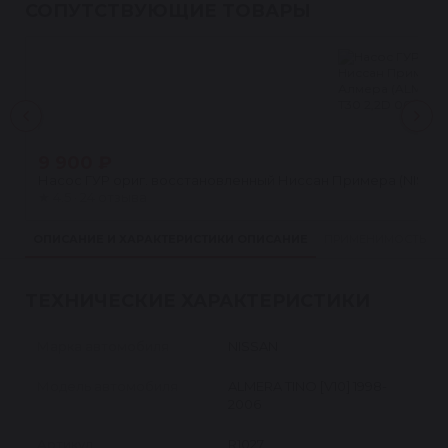
СОПУТСТВУЮЩИЕ ТОВАРЫ
9 900 ₽
Насос ГУР ориг. восстановленный Ниссан Примера (NISSAN PR
★
4.5 · 24 отзыва
ОПИСАНИЕ И ХАРАКТЕРИСТИКИ
ОПИСАНИЕ
ПРИМЕНИМОСТЬ
ТЕХНИЧЕСКИЕ ХАРАКТЕРИСТИКИ
Марка автомобиля
NISSAN
Модель автомобиля
ALMERA TINO [V10] 1998-
2006
Артикул
R1027