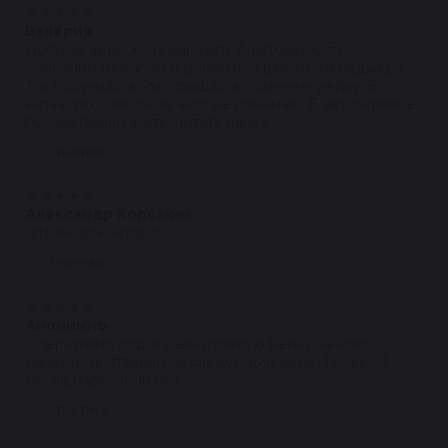
★
★
★
★
★
Валерия
24.10.2021
Добрый день! Хочу выразить благодарность
компании Reikanen и грамотной работе менеджера.
Так получилось что пришлось поменять рейку. В
запчастях совсем не чего не понимаю. В автосервисе
посоветавали взять...читать далее
Ответить
★
★
★
★
★
Александр Корсаков
21.09.2021
Отличная контора!
Ответить
★
★
★
★
★
Анонимно
21.09.2021
Оперативно подобрали рулевую рейку на мою
машину, доставили на следующий день . Пошёл 7
месяц нареканий нет .
Ответить