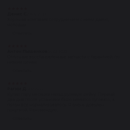
★
★
★
★
★
Денис С.
08.12.2023
Хорошая компания сотрудничаем с ними давно,
молодцы
Ответить
★
★
★
★
★
Антон Пышенков
04.03.2023
Отличные восстановленные запчасти с гарантией, по
низким ценам.
Ответить
★
★
★
★
★
Рагим Д
01.12.2022
Купил пару месяцев назад рулевую рейку. Первый
два дня после установки было немного туговато, а
потом все нормализовалось. Я очень доволен
покупкой. Рекомендую.
Ответить