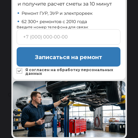
Ребилдинг-центр Reikanen
Замена всех изношенных комплектующих и
проверка на стенде перед отправкой.
Введите номер телефона для связи:
Подробнее
Сервисы по всей России
Записаться на ремонт
Установка и диагностика системы ГУР в
авторизованных сервисах-партнёрах.
Я согласен на обработку
персональных
Подробнее
данных
ОТЗЫВЫ
Полезные
4.5
★
★
★
★
★
Написать
24 отзыва