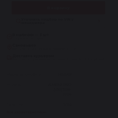
В корзину
Уточнить подбор по VIN у
менеджера
В наличии — 3 шт
Отгрузка сегодня
Самовывоз
Бесплатно, из сервиса Reikanen в СПб
Доставка курьером
Бесплатно при заказе на сумму более 30 000 рублей
Марка автомобиля
NISSAN
Модель
ALMERA TINO
[V10] 1998-
2006
Гарантия
1 год
Все характеристики