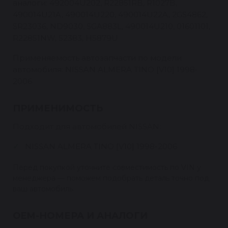
аналоги: 492004U202, R22851RB, R1027B,
490014U21A, 490014U220, 490014U22A, 2GS4862,
SR23036, ND9030, SGA883L, 490014U210, 01601101,
R22851NW, 52383, H5879U
Применяемость автозапчасти по модели
автомобиля: NISSAN ALMERA TINO [V10] 1998-
2006
ПРИМЕНИМОСТЬ
Подходит для автомобилей NISSAN:
NISSAN ALMERA TINO [V10] 1998-2006
Перед покупкой уточните совместимость по VIN у
менеджера — поможем подобрать деталь точно под
ваш автомобиль.
OEM-НОМЕРА И АНАЛОГИ