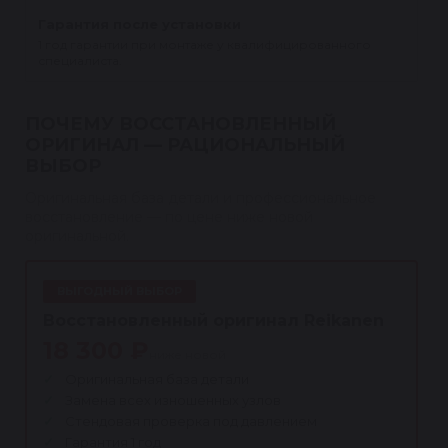
Гарантия после установки
1 год гарантии при монтаже у квалифицированного
специалиста.
ПОЧЕМУ ВОССТАНОВЛЕННЫЙ
ОРИГИНАЛ — РАЦИОНАЛЬНЫЙ
ВЫБОР
Оригинальная база детали и профессиональное
восстановление — по цене ниже новой
оригинальной.
ВЫГОДНЫЙ ВЫБОР
Восстановленный оригинал Reikanen
18 300 ₽
ниже новой
Оригинальная база детали
Замена всех изношенных узлов
Стендовая проверка под давлением
Гарантия 1 год