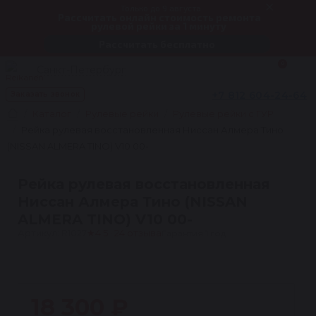
Только до 9 августа
Рассчитать онлайн стоимость ремонта
рулевой рейки за 1 минуту
Рассчитать бесплатно
0
Санкт-Петербург
+7 812 604-24-64
Заказать звонок
Каталог
Рулевые рейки
Рулевые рейки с ГУР
Рейка рулевая восстановленная Ниссан Алмера Тино
(NISSAN ALMERA TINO) V10 00-
Рейка рулевая восстановленная
Ниссан Алмера Тино (NISSAN
ALMERA TINO) V10 00-
Артикул: R1027
★
4.5 · 24 отзыва
Гарантия 1 год
1
18 300 ₽