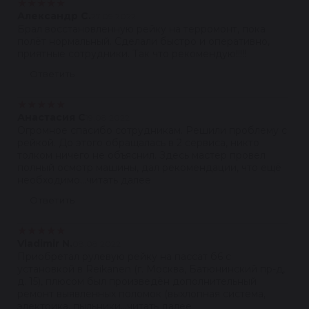
★
★
★
★
★
Александр С.
27.09.2022
Брал восстановленную рейку на терромонт, пока
полёт нормальный. Сделали быстро и оперативно,
приятные сотрудники. Так что рекомендую!!!!!
Ответить
★
★
★
★
★
Анастасия С
19.08.2022
Огромное спасибо сотрудникам. Решили проблему с
рейкой. До этого обращалась в 2 сервиса, никто
толком ничего не объяснил. Здесь мастер провел
полный осмотр машины, дал рекомендации, что ещё
необходимо...читать далее
Ответить
★
★
★
★
★
Vladimir N.
08.08.2022
Приобретал рулевую рейку на пассат б6 с
установкой в Reikanen (г. Москва, Батюнинский пр-д,
д. 15), плюсом был произведён дополнительный
ремонт выявленных поломок (выхлопная система,
электрика, пыльники...читать далее