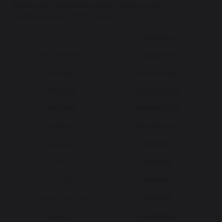
Артикулы, с которыми совместима деталь —
оригинальные (OEM) и аналоги:
GS
2GS4862
MOTORHERZ
R22851RB
NISSAN
490014U21A
NISSAN
490014U220
NISSAN
490014U22A
NISSAN
492004U202
REIKANEN
R1027B
ERA
SR23036
GELZER
H5879U
GENERAL RICAMBI
ND9030
LENCO
SGA883L