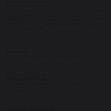
★
★
★
★
★
Андрей Баньковский
01.05.2021
Взяли реку . Через 60 км пробега льёт с двух сторон.
Что бы оформить возврат , надо заполнить кучу
бумаг. По телефону сказали ,что рекламация может
длится до 30 дней. Этого времени не было , отдали в
ремонт...читать далее
Ответить
★
★
★
★
★
Вахид добр
20.08.2020
В ремонт не принимают. Только продают
Ответить
★
★
★
★
★
Дмитрий Злотников
17.03.2020
Выгодные цены и внимательный персонал
Ответить
ЧАСТЫЕ ВОПРОСЫ