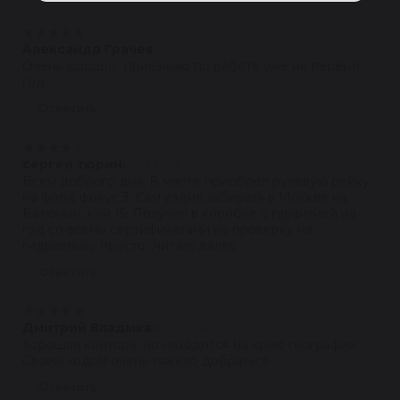
★
★
★
★
★
Александр Грачев
05.04.2025
Очень хорошо...приезжаю по работе уже не первый
год
Ответить
★
★
★
★
★
сергей тюрин
10.05.2024
Всем доброго дня. В марте приобрел рулевую рейку
на форд фокус 3. Сам ездил забирать в Москве на
Батюнинский 15. Получил в коробке с гарантией на
год со всеми сертификатами на проверку на
гидравлику просто...читать далее
Ответить
★
★
★
★
★
Дмитрий Владыка
16.02.2024
Хорошая контора, но находится на краю географии.
Своим ходом очень тяжело добраться
Ответить