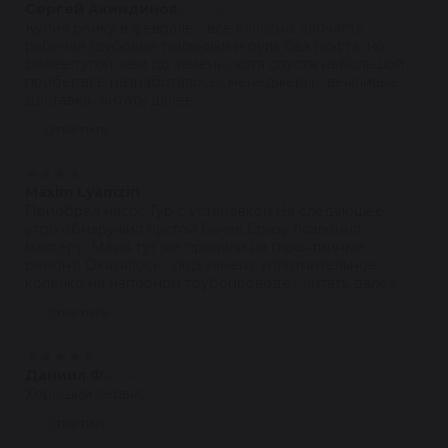
Сергей Акиндинов
07.06.2022
Купил рейку в феврале - всё классно: запчасть -
рабочая (дубовые пыльники и руль без люфта, но
более тугой, чем до замены, хотя спустя небольшой
пробег всё разработалось), менеджеры - вежливые,
доставка...читать далее
Ответить
★
★
★
★
★
Maxim Lyamzin
30.05.2022
Приобрел насос Гур с установкой.На следующее
утро обнаружил пустой бачек.Сразу позвонил
мастеру. Меня тут же приняли на гарантийный
ремонт. Оказалось - под замену уплотнительное
колечко на напорном трубопроводе....читать далее
Ответить
★
★
★
★
★
Даниил Ф.
17.04.2022
Хороший сервис
Ответить