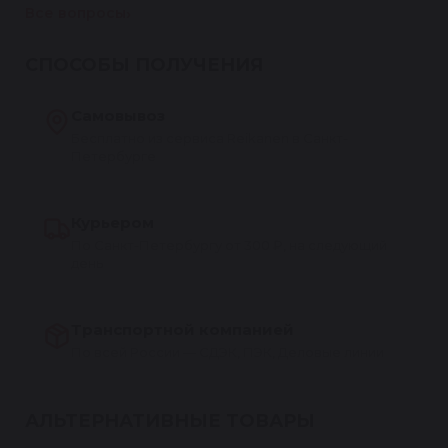
Все вопросы
СПОСОБЫ ПОЛУЧЕНИЯ
Самовывоз
Бесплатно из сервиса Reikanen в Санкт-
Петербурге
Курьером
По Санкт-Петербургу от 300 ₽, на следующий
день
Транспортной компанией
По всей России — СДЭК, ПЭК, Деловые линии
АЛЬТЕРНАТИВНЫЕ ТОВАРЫ