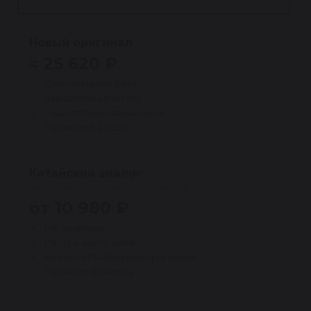
Новый оригинал
≈ 25 620 ₽
дороже ~40%
Оригинальная база
Заводское качество
Существенно выше цена
Гарантия 1–2 года
Китайский аналог
(не продаётся в компании Reikanen)
от 10 980 ₽
выше риски
Не оригинал
Ресурс часто ниже
Без восстановления оригинала
Гарантия 3 месяца