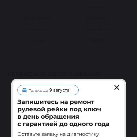
LIZARTE
01601101
MOTORHERZ
R22851NW
NISSAN
490014U210
SPIDAN
52383
Если вашего номера нет в списке — уточните
совместимость по VIN у менеджера.
СЕРВИСНОЕ ОБСЛУЖИВАНИЕ
Гарантия 1 год на восстановленные узлы
9 августа
Только до
Гарантия после установки
Меняем или ремонтируем узел по гарантии при
установке у квалифицированного специалиста.
Подробнее