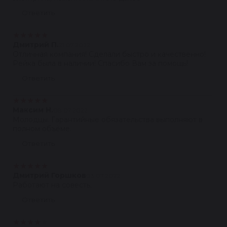
Ответить
★
★
★
★
★
Дмитрий П.
21.07.2022
Отличная компания! Сделали быстро и качественно!
Рейка была в наличии! Спасибо Вам за помощь!
Ответить
★
★
★
★
★
Максим Н.
08.07.2022
Молодцы. Гарантийные обязательства выполняют в
полном объёме.
Ответить
★
★
★
★
★
Дмитрий Горшков
03.07.2022
Работают на совесть.
Ответить
★
★
★
★
★