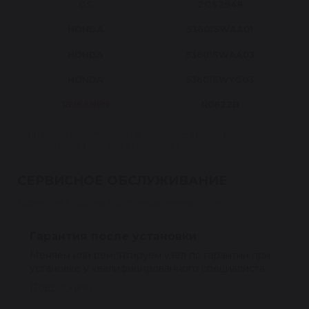
GS
2GS2948
HONDA
53601SWAA01
HONDA
53601SWAA03
HONDA
53601SWYG03
REIKANEN
R0822B
Если вашего номера нет в списке — уточните
совместимость по VIN у менеджера.
СЕРВИСНОЕ ОБСЛУЖИВАНИЕ
Гарантия 1 год на восстановленные узлы
Гарантия после установки
Меняем или ремонтируем узел по гарантии при
установке у квалифицированного специалиста.
Подробнее