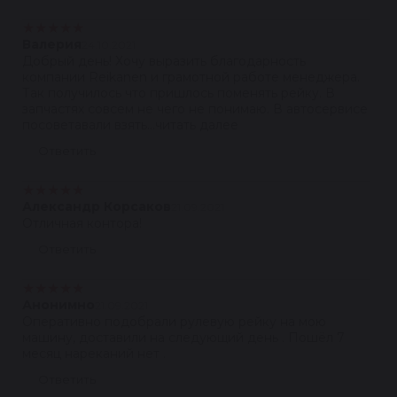
★
★
★
★
★
Валерия
24.10.2021
Добрый день! Хочу выразить благодарность
компании Reikanen и грамотной работе менеджера.
Так получилось что пришлось поменять рейку. В
запчастях совсем не чего не понимаю. В автосервисе
посоветавали взять...читать далее
Ответить
★
★
★
★
★
Александр Корсаков
21.09.2021
Отличная контора!
Ответить
★
★
★
★
★
Анонимно
21.09.2021
Оперативно подобрали рулевую рейку на мою
машину, доставили на следующий день . Пошёл 7
месяц нареканий нет .
Ответить