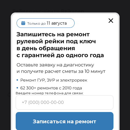
Ребилдинг-центр Reikanen
Замена всех изношенных комплектующих и
11 августа
Только до
проверка на стенде перед отправкой.
Подробнее
Сервисы по всей России
Установка и диагностика системы ГУР в
авторизованных сервисах-партнёрах.
Подробнее
Введите номер телефона для связи:
ОТЗЫВЫ
Полезные
Записаться на ремонт
4.5
★
★
★
★
★
Написать