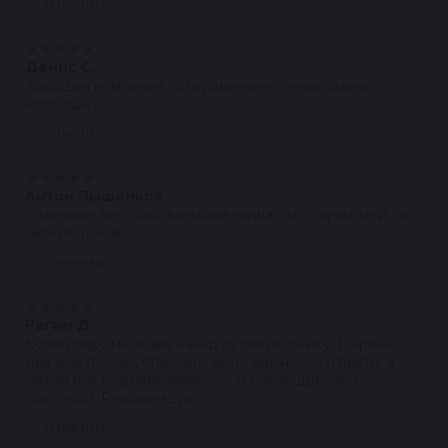
Ответить
★
★
★
★
★
Денис С.
08.12.2023
Хорошая компания сотрудничаем с ними давно,
молодцы
Ответить
★
★
★
★
★
Антон Пышенков
04.03.2023
Отличные восстановленные запчасти с гарантией, по
низким ценам.
Ответить
★
★
★
★
★
Рагим Д
01.12.2022
Купил пару месяцев назад рулевую рейку. Первый
два дня после установки было немного туговато, а
потом все нормализовалось. Я очень доволен
покупкой. Рекомендую.
Ответить