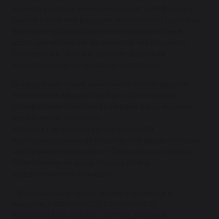
номеру у наших менеджеров по телефонам в
шапке сайта или разделе «Контакты». Перечень
брендов производителей и перекрестные
коды запчастей см. во вкладке «Кросс-лист».
Стоимость и сроки и условия доставки
представлены во вкладке «доставка».
В нашем магазине вы можете купить другие
запчасти на ваш автомобиль. Для поиска и
совершения покупки выберете вашу модель
авто в меню «каталог».
Условия гарантии и сроки возврата
восстановленных автозапчастей представлены
на странице Клиентам -> Гарантия на товары.
При обмене на вашу старую рейку
предоставляется скидка.
Оригинальные кросс номера запчасти и
аналоги: 53601SWYG03, 53601SWAA01,
53601SWAA03, R0822B, 262750, 2GS2948