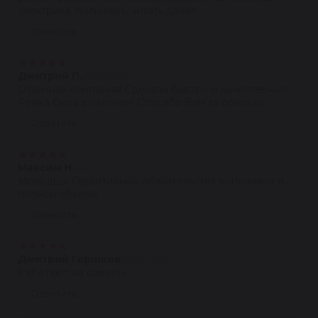
электрика, пыльники...читать далее
Ответить
★
★
★
★
★
Дмитрий П.
21.07.2022
Отличная компания! Сделали быстро и качественно!
Рейка была в наличии! Спасибо Вам за помощь!
Ответить
★
★
★
★
★
Максим Н.
08.07.2022
Молодцы. Гарантийные обязательства выполняют в
полном объёме.
Ответить
★
★
★
★
★
Дмитрий Горшков
03.07.2022
Работают на совесть.
Ответить