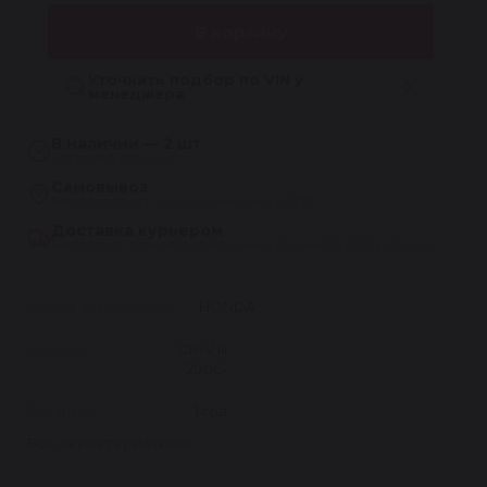
В корзину
Уточнить подбор по VIN у
менеджера
В наличии — 2 шт
Отгрузка сегодня
Самовывоз
Бесплатно, из сервиса Reikanen в СПб
Доставка курьером
Бесплатно при заказе на сумму более 30 000 рублей
Марка автомобиля
HONDA
Модель
CR-V III
2006-
Гарантия
1 год
Все характеристики