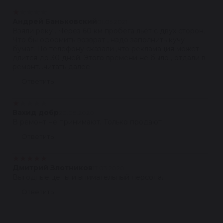
★
★
★
★
★
Андрей Баньковский
01.05.2021
Взяли реку . Через 60 км пробега льёт с двух сторон.
Что бы оформить возврат , надо заполнить кучу
бумаг. По телефону сказали ,что рекламация может
длится до 30 дней. Этого времени не было , отдали в
ремонт...читать далее
Ответить
★
★
★
★
★
Вахид добр
20.08.2020
В ремонт не принимают. Только продают
Ответить
★
★
★
★
★
Дмитрий Злотников
17.03.2020
Выгодные цены и внимательный персонал
Ответить