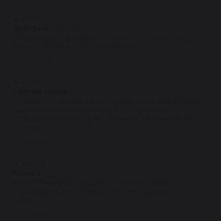
★
★
★
★
★
Дмитрий
04.02.2022
Очень сложно добраться и найти . А в целом я все
дружелюбные и доброжелательные
Ответить
★
★
★
★
★
Сергей Сизов
07.01.2022
Ставили неоднократно их детали, но не давно была
бракованная рейка, возврат был успешный, но с
большой неохотой, кучей бумажек и в течении трех
месяцев...
Ответить
★
★
★
★
★
Юрий Б
24.12.2021
Качественная продукция + отличный сервис ,
стоимость на мой взгляд более чем адекватная .
Советую .
Ответить