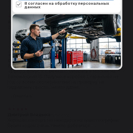
24 отзыва
Я согласен на обработку
персональных
данных
★
★
★
★
★
Александр Грачев
05.04.2025
Очень хорошо...приезжаю по работе уже не первый
год
Ответить
★
★
★
★
★
сергей тюрин
10.05.2024
Всем доброго дня. В марте приобрел рулевую рейку
на форд фокус 3. Сам ездил забирать в Москве на
Батюнинский 15. Получил в коробке с гарантией на
год со всеми сертификатами на проверку на
гидравлику просто...читать далее
Ответить
★
★
★
★
★
Дмитрий Владыка
16.02.2024
Хорошая контора, но находится на краю географии.
Своим ходом очень тяжело добраться