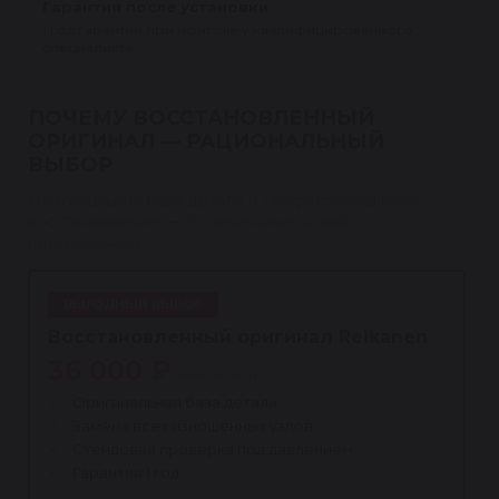
Гарантия после установки
1 год гарантии при монтаже у квалифицированного
специалиста.
ПОЧЕМУ ВОССТАНОВЛЕННЫЙ
ОРИГИНАЛ — РАЦИОНАЛЬНЫЙ
ВЫБОР
Оригинальная база детали и профессиональное
восстановление — по цене ниже новой
оригинальной.
ВЫГОДНЫЙ ВЫБОР
Восстановленный оригинал Reikanen
36 000 ₽
ниже новой
Оригинальная база детали
Замена всех изношенных узлов
Стендовая проверка под давлением
Гарантия 1 год