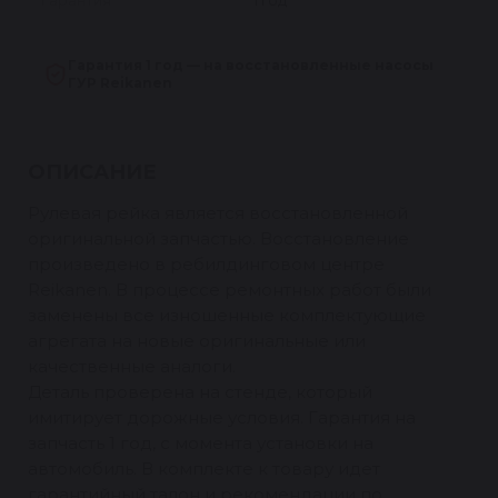
Гарантия
1 год
Гарантия 1 год — на восстановленные насосы
ГУР Reikanen
ОПИСАНИЕ
Рулевая рейка является восстановленной
оригинальной запчастью. Восстановление
произведено в ребилдинговом центре
Reikanen. В процессе ремонтных работ были
заменены все изношенные комплектующие
агрегата на новые оригинальные или
качественные аналоги.
Деталь проверена на стенде, который
имитирует дорожные условия. Гарантия на
запчасть 1 год, с момента установки на
автомобиль. В комплекте к товару идет
гарантийный талон и рекомендации по