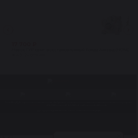
17 700 ₽
Насос ГУР ориг. восстановленный Хонда Аккорд (HONDA ACCORD)
★
4.5 · 24 отзыва
© 1998 – 2026. Центр восстановления Reikanen. При использовании материалов сайта ссылка на
reikanen.ru
обязательна. Не является публичной офертой.
Продвижение сайта- Генератор продаж
Разработка сайта