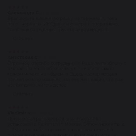
★
★
★
★
★
Александр С.
27.09.2022
Брал восстановленную рейку на терромонт, пока
полёт нормальный. Сделали быстро и оперативно,
приятные сотрудники. Так что рекомендую!!!!!
Ответить
★
★
★
★
★
Анастасия С
19.08.2022
Огромное спасибо сотрудникам. Решили проблему с
рейкой. До этого обращалась в 2 сервиса, никто
толком ничего не объяснил. Здесь мастер провел
полный осмотр машины, дал рекомендации, что ещё
необходимо...читать далее
Ответить
★
★
★
★
★
Vladimir N.
08.08.2022
Приобретал рулевую рейку на пассат б6 с
установкой в Reikanen (г. Москва, Батюнинский пр-д,
д. 15), плюсом был произведён дополнительный
ремонт выявленных поломок (выхлопная система,