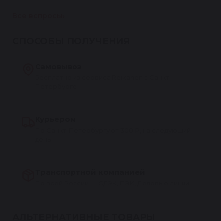
Все вопросы
СПОСОБЫ ПОЛУЧЕНИЯ
Самовывоз
Бесплатно из сервиса Reikanen в Санкт-
Петербурге
Курьером
По Санкт-Петербургу от 300 ₽, на следующий
день
Транспортной компанией
По всей России — СДЭК, ПЭК, Деловые линии
АЛЬТЕРНАТИВНЫЕ ТОВАРЫ