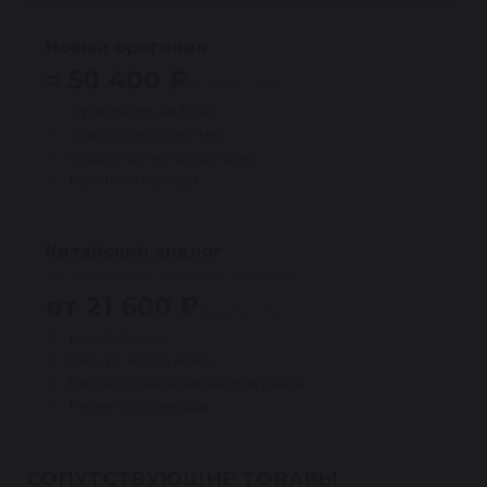
Новый оригинал
≈ 50 400 ₽
дороже ~40%
Оригинальная база
Заводское качество
Существенно выше цена
Гарантия 1–2 года
Китайский аналог
(не продаётся в компании Reikanen)
от 21 600 ₽
выше риски
Не оригинал
Ресурс часто ниже
Без восстановления оригинала
Гарантия 3 месяца
СОПУТСТВУЮЩИЕ ТОВАРЫ