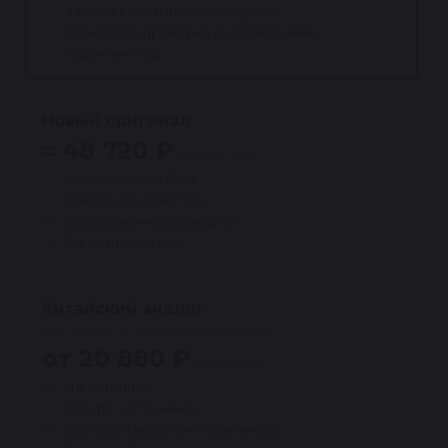
Замена всех изношенных узлов
Стендовая проверка под давлением
Гарантия 1 год
Новый оригинал
≈ 48 720 ₽
дороже ~40%
Оригинальная база
Заводское качество
Существенно выше цена
Гарантия 1–2 года
Китайский аналог
(не продаётся в компании Reikanen)
от 20 880 ₽
выше риски
Не оригинал
Ресурс часто ниже
Без восстановления оригинала