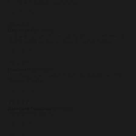
электрика, пыльники...читать далее
Ответить
★
★
★
★
★
Дмитрий П.
21.07.2022
Отличная компания! Сделали быстро и качественно!
Рейка была в наличии! Спасибо Вам за помощь!
Ответить
★
★
★
★
★
Максим Н.
08.07.2022
Молодцы. Гарантийные обязательства выполняют в
полном объёме.
Ответить
★
★
★
★
★
Дмитрий Горшков
03.07.2022
Работают на совесть.
Ответить