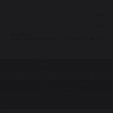
33 000 ₽
Рейка рулевая восстановленная Крайслер Вояджер (CHRY
★
4.5 · 24 отзыва
© 1998 – 2026. Центр восстановления Reikanen. При использовании материалов сайта ссылка на
reikanen.ru
обязательна. Не является публичной офертой.
Продвижение сайта- Генератор продаж
Разработка сайта