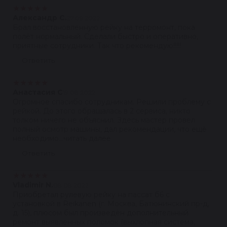
★
★
★
★
★
Александр С.
27.09.2022
Брал восстановленную рейку на терромонт, пока
полёт нормальный. Сделали быстро и оперативно,
приятные сотрудники. Так что рекомендую!!!!!
Ответить
★
★
★
★
★
Анастасия С
19.08.2022
Огромное спасибо сотрудникам. Решили проблему с
рейкой. До этого обращалась в 2 сервиса, никто
толком ничего не объяснил. Здесь мастер провел
полный осмотр машины, дал рекомендации, что ещё
необходимо...читать далее
Ответить
★
★
★
★
★
Vladimir N.
08.08.2022
Приобретал рулевую рейку на пассат б6 с
установкой в Reikanen (г. Москва, Батюнинский пр-д,
д. 15), плюсом был произведён дополнительный
ремонт выявленных поломок (выхлопная система,