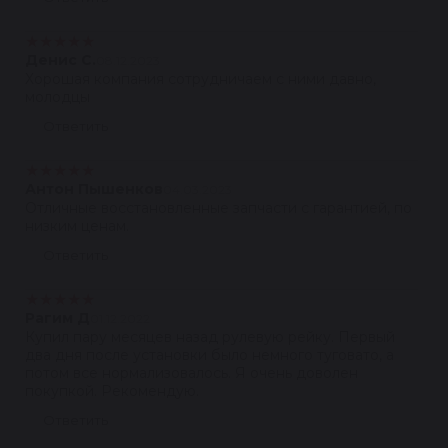
★
★
★
★
★
Денис С.
08.12.2023
Хорошая компания сотрудничаем с ними давно,
молодцы
Ответить
★
★
★
★
★
Антон Пышенков
04.03.2023
Отличные восстановленные запчасти с гарантией, по
низким ценам.
Ответить
★
★
★
★
★
Рагим Д
01.12.2022
Купил пару месяцев назад рулевую рейку. Первый
два дня после установки было немного туговато, а
потом все нормализовалось. Я очень доволен
покупкой. Рекомендую.
Ответить