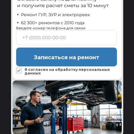
Ребилдинг-центр Reikanen
Замена всех изношенных комплектующих и
проверка на стенде перед отправкой.
Введите номер телефона для связи:
Подробнее
Сервисы по всей России
Записаться на ремонт
Установка и диагностика системы ГУР в
авторизованных сервисах-партнёрах.
Я согласен на обработку
персональных
данных
Подробнее
ОТЗЫВЫ
Полезные
4.5
★
★
★
★
★
Написать
24 отзыва