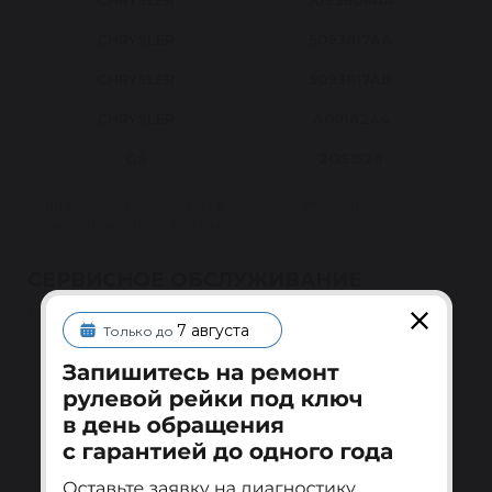
CHRYSLER
5093808AA
CHRYSLER
5093817AA
CHRYSLER
5093817AB
CHRYSLER
A0016244
GS
2GS1526
Если вашего номера нет в списке — уточните
совместимость по VIN у менеджера.
СЕРВИСНОЕ ОБСЛУЖИВАНИЕ
Гарантия 1 год на восстановленные узлы
7 августа
Только до
Гарантия после установки
Меняем или ремонтируем узел по гарантии при
установке у квалифицированного специалиста.
Подробнее