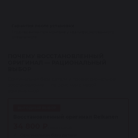
Гарантия после установки
1 год гарантии при монтаже у квалифицированного
специалиста.
ПОЧЕМУ ВОССТАНОВЛЕННЫЙ
ОРИГИНАЛ — РАЦИОНАЛЬНЫЙ
ВЫБОР
Оригинальная база детали и профессиональное
восстановление — по цене ниже новой
оригинальной.
ВЫГОДНЫЙ ВЫБОР
Восстановленный оригинал Reikanen
34 800 ₽
ниже новой
Оригинальная база детали