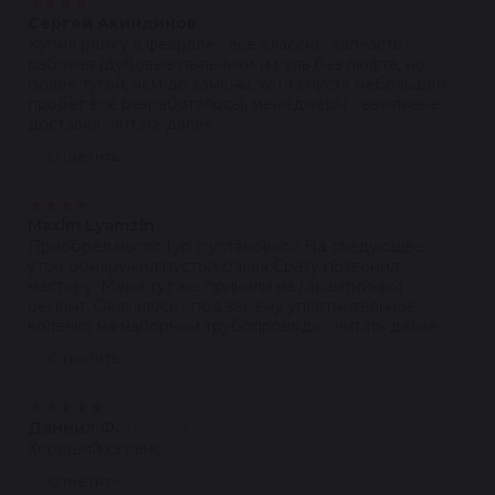
★
★
★
★
★
Сергей Акиндинов
07.06.2022
Купил рейку в феврале - всё классно: запчасть -
рабочая (дубовые пыльники и руль без люфта, но
более тугой, чем до замены, хотя спустя небольшой
пробег всё разработалось), менеджеры - вежливые,
доставка...читать далее
Ответить
★
★
★
★
★
Maxim Lyamzin
30.05.2022
Приобрел насос Гур с установкой.На следующее
утро обнаружил пустой бачек.Сразу позвонил
мастеру. Меня тут же приняли на гарантийный
ремонт. Оказалось - под замену уплотнительное
колечко на напорном трубопроводе....читать далее
Ответить
★
★
★
★
★
Даниил Ф.
17.04.2022
Хороший сервис
Ответить