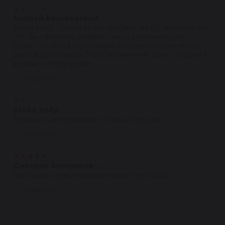
★
★
★
★
★
Андрей Баньковский
01.05.2021
Взяли реку . Через 60 км пробега льёт с двух сторон.
Что бы оформить возврат , надо заполнить кучу
бумаг. По телефону сказали ,что рекламация может
длится до 30 дней. Этого времени не было , отдали в
ремонт...читать далее
Ответить
★
★
★
★
★
Вахид добр
20.08.2020
В ремонт не принимают. Только продают
Ответить
★
★
★
★
★
Дмитрий Злотников
17.03.2020
Выгодные цены и внимательный персонал
Ответить