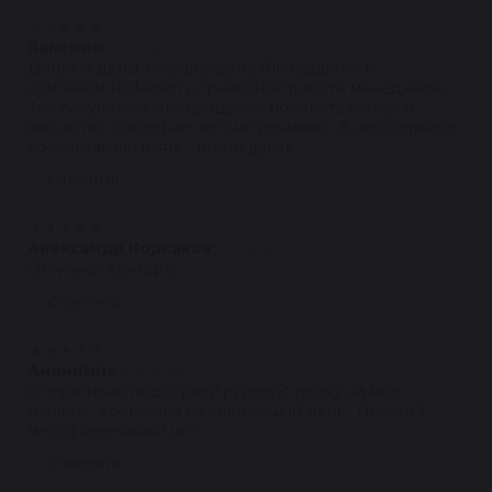
★
★
★
★
★
Валерия
24.10.2021
Добрый день! Хочу выразить благодарность
компании Reikanen и грамотной работе менеджера.
Так получилось что пришлось поменять рейку. В
запчастях совсем не чего не понимаю. В автосервисе
посоветавали взять...читать далее
Ответить
★
★
★
★
★
Александр Корсаков
21.09.2021
Отличная контора!
Ответить
★
★
★
★
★
Анонимно
21.09.2021
Оперативно подобрали рулевую рейку на мою
машину, доставили на следующий день . Пошёл 7
месяц нареканий нет .
Ответить