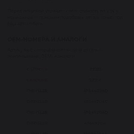
Перед покупкой уточните совместимость по VIN у
менеджера — поможем подобрать деталь точно под
ваш автомобиль.
OEM-НОМЕРА И АНАЛОГИ
Артикулы, с которыми совместима деталь —
оригинальные (OEM) и аналоги:
CARDONE
22353
CARDONE
22356
CHRYSLER
4764402AD
CHRYSLER
4764920AC
CHRYSLER
4764920AD
CHRYSLER
4764920AI