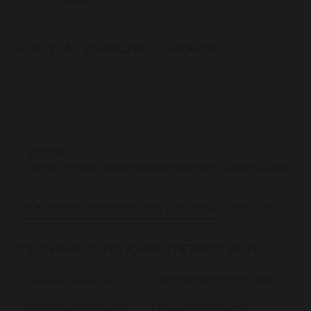
Гарантия 3 месяца
СОПУТСТВУЮЩИЕ ТОВАРЫ
15 800 ₽
Насос ГУР ориг. восстановленный Додж Стратус (DODGE STRA
★
4.5 · 24 отзыва
ОПИСАНИЕ И ХАРАКТЕРИСТИКИ
ОПИСАНИЕ
ПРИМЕНИМОСТЬ
ТЕХНИЧЕСКИЕ ХАРАКТЕРИСТИКИ
Марка автомобиля
CHRYSLER / DODGE / ГАЗ
Модель автомобиля
CIRRUS 2001-2006 /