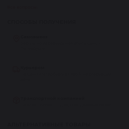
Все вопросы
СПОСОБЫ ПОЛУЧЕНИЯ
Самовывоз
Бесплатно из сервиса Reikanen в Санкт-
Петербурге
Курьером
По Санкт-Петербургу от 300 ₽, на следующий
день
Транспортной компанией
По всей России — СДЭК, ПЭК, Деловые линии
АЛЬТЕРНАТИВНЫЕ ТОВАРЫ