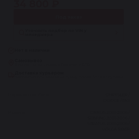
34 800 ₽
Под заказ
Уточнить подбор по VIN у
менеджера
Нет в наличии
Самовывоз
Бесплатно, из сервиса Reikanen в СПб
Доставка курьером
Бесплатно при заказе на сумму более 30 000 рублей
Марка автомобиля
CHRYSLER /
DODGE / ГАЗ
Модель
CIRRUS 2001-2006 /
SEBRING 2001-2006 /
STRATUS 2001-2006 /
VOLGA SIBER