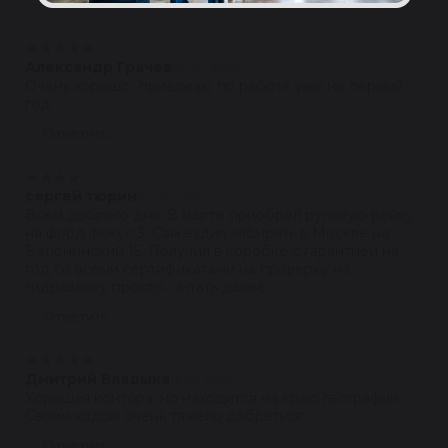
★
★
★
★
★
Александр Грачев
05.04.2025
Очень хорошо...приезжаю по работе уже не первый
год
Ответить
★
★
★
★
★
сергей тюрин
10.05.2024
Всем доброго дня. В марте приобрел рулевую рейку
на форд фокус 3. Сам ездил забирать в Москве на
Батюнинский 15. Получил в коробке с гарантией на
год со всеми сертификатами на проверку на
гидравлику просто...читать далее
Ответить
★
★
★
★
★
Дмитрий Владыка
16.02.2024
Хорошая контора, но находится на краю географии.
Своим ходом очень тяжело добраться
Ответить