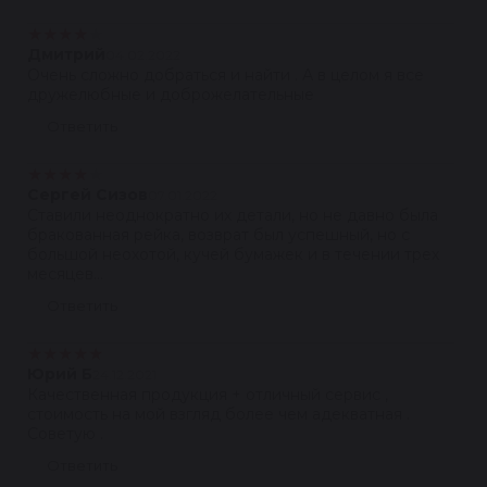
★
★
★
★
★
Дмитрий
04.02.2022
Очень сложно добраться и найти . А в целом я все
дружелюбные и доброжелательные
Ответить
★
★
★
★
★
Сергей Сизов
07.01.2022
Ставили неоднократно их детали, но не давно была
бракованная рейка, возврат был успешный, но с
большой неохотой, кучей бумажек и в течении трех
месяцев...
Ответить
★
★
★
★
★
Юрий Б
24.12.2021
Качественная продукция + отличный сервис ,
стоимость на мой взгляд более чем адекватная .
Советую .
Ответить