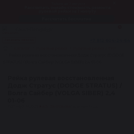
Только до 7 августа
Рассчитать онлайн стоимость ремонта
рулевой рейки за 1 минуту
Рассчитать бесплатно
0
Санкт-Петербург
+7 812 604-24-64
Заказать звонок
Каталог
Рулевые рейки
Рулевые рейки с ГУР
Рейка рулевая восстановленная Додж Стратус (DODGE
STRATUS) / Волга Сайбер (VOLGA SIBER) 2,4 01-06
Рейка рулевая восстановленная
Додж Стратус (DODGE STRATUS) /
Волга Сайбер (VOLGA SIBER) 2,4
01-06
Артикул: R0509
★
4.5 · 24 отзыва
Гарантия 1 год
1