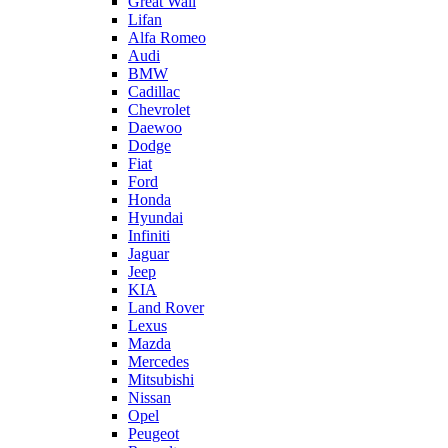
Great Wall
Lifan
Alfa Romeo
Audi
BMW
Cadillac
Chevrolet
Daewoo
Dodge
Fiat
Ford
Honda
Hyundai
Infiniti
Jaguar
Jeep
KIA
Land Rover
Lexus
Mazda
Mercedes
Mitsubishi
Nissan
Opel
Peugeot