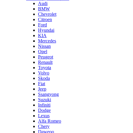
Audi
BMW
Chevrolet
Citroen
Ford
Hyundai
KIA
Mercedes
Nissan
Opel
Peugeot
Renault
Toyota
Volvo
Skoda
Fiat
Jeep
Ssangyong
Suzuki
Infiniti
Dodge
Lexus
Alfa Romeo
Chery
Daweoo