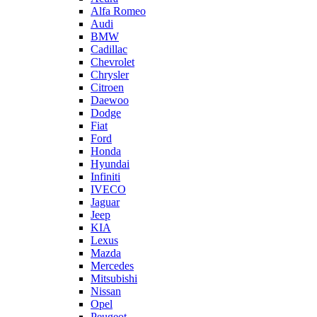
Alfa Romeo
Audi
BMW
Cadillac
Chevrolet
Chrysler
Citroen
Daewoo
Dodge
Fiat
Ford
Honda
Hyundai
Infiniti
IVECO
Jaguar
Jeep
KIA
Lexus
Mazda
Mercedes
Mitsubishi
Nissan
Opel
Peugeot