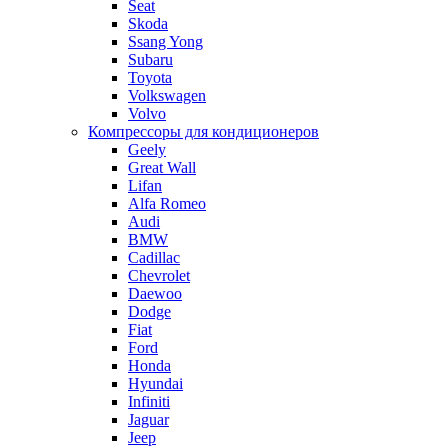
Seat
Skoda
Ssang Yong
Subaru
Toyota
Volkswagen
Volvo
Компрессоры для кондиционеров
Geely
Great Wall
Lifan
Alfa Romeo
Audi
BMW
Cadillac
Chevrolet
Daewoo
Dodge
Fiat
Ford
Honda
Hyundai
Infiniti
Jaguar
Jeep