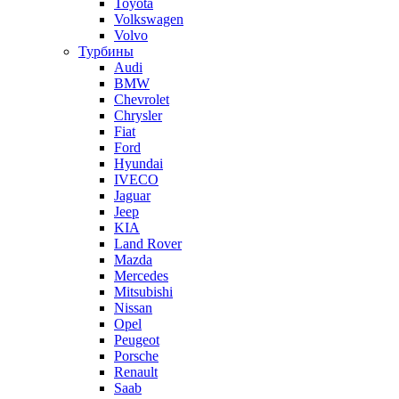
Toyota
Volkswagen
Volvo
Турбины
Audi
BMW
Chevrolet
Chrysler
Fiat
Ford
Hyundai
IVECO
Jaguar
Jeep
KIA
Land Rover
Mazda
Mercedes
Mitsubishi
Nissan
Opel
Peugeot
Porsche
Renault
Saab