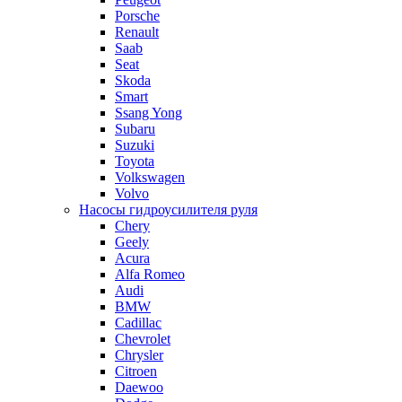
Porsche
Renault
Saab
Seat
Skoda
Smart
Ssang Yong
Subaru
Suzuki
Toyota
Volkswagen
Volvo
Насосы гидроусилителя руля
Chery
Geely
Acura
Alfa Romeo
Audi
BMW
Cadillac
Chevrolet
Chrysler
Citroen
Daewoo