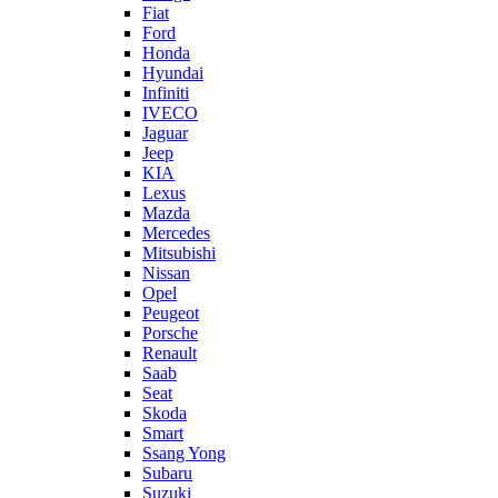
Fiat
Ford
Honda
Hyundai
Infiniti
IVECO
Jaguar
Jeep
KIA
Lexus
Mazda
Mercedes
Mitsubishi
Nissan
Opel
Peugeot
Porsche
Renault
Saab
Seat
Skoda
Smart
Ssang Yong
Subaru
Suzuki