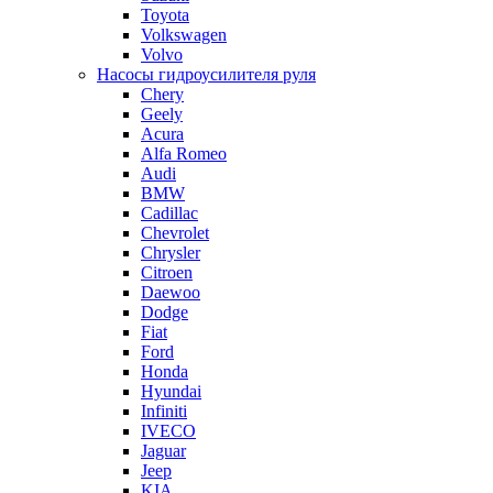
Toyota
Volkswagen
Volvo
Насосы гидроусилителя руля
Chery
Geely
Acura
Alfa Romeo
Audi
BMW
Cadillac
Chevrolet
Chrysler
Citroen
Daewoo
Dodge
Fiat
Ford
Honda
Hyundai
Infiniti
IVECO
Jaguar
Jeep
KIA