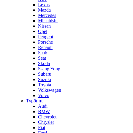
Lexus
Mazda
Mercedes
Mitsubishi
Nissan
Opel
Peugeot
Porsche
Renault
Saab
Seat
Skoda
Ssang Yong
Subaru
Suzuki
Toyota
Volkswagen
Volvo
Турбины
Audi
BMW
Chevrolet
Chrysler
Fiat
Ford