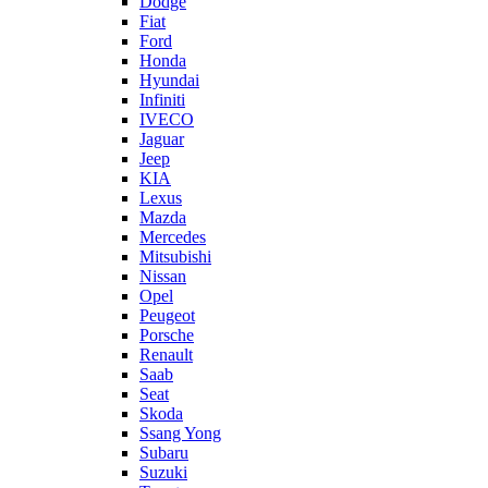
Dodge
Fiat
Ford
Honda
Hyundai
Infiniti
IVECO
Jaguar
Jeep
KIA
Lexus
Mazda
Mercedes
Mitsubishi
Nissan
Opel
Peugeot
Porsche
Renault
Saab
Seat
Skoda
Ssang Yong
Subaru
Suzuki