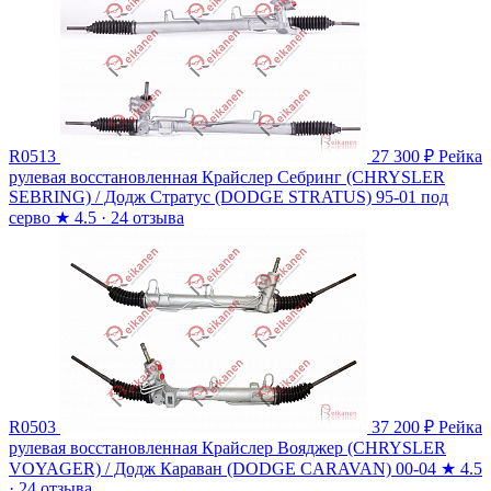
R0513
27 300 ₽
Рейка
рулевая восстановленная Крайслер Себринг (CHRYSLER
SEBRING) / Додж Стратус (DODGE STRATUS) 95-01 под
серво
★
4.5 · 24 отзыва
R0503
37 200 ₽
Рейка
рулевая восстановленная Крайслер Вояджер (CHRYSLER
VOYAGER) / Додж Караван (DODGE CARAVAN) 00-04
★
4.5
· 24 отзыва