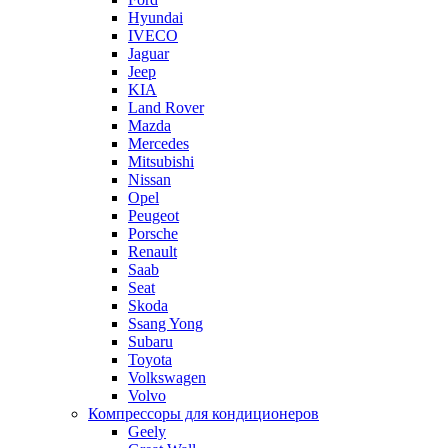
Hyundai
IVECO
Jaguar
Jeep
KIA
Land Rover
Mazda
Mercedes
Mitsubishi
Nissan
Opel
Peugeot
Porsche
Renault
Saab
Seat
Skoda
Ssang Yong
Subaru
Toyota
Volkswagen
Volvo
Компрессоры для кондиционеров
Geely