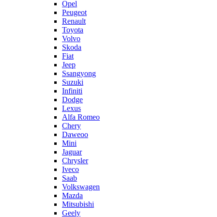
Opel
Peugeot
Renault
Toyota
Volvo
Skoda
Fiat
Jeep
Ssangyong
Suzuki
Infiniti
Dodge
Lexus
Alfa Romeo
Chery
Daweoo
Mini
Jaguar
Chrysler
Iveco
Saab
Volkswagen
Mazda
Mitsubishi
Geely