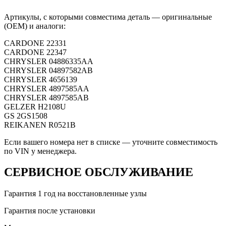
Артикулы, с которыми совместима деталь — оригинальные
(OEM) и аналоги:
CARDONE
22331
CARDONE
22347
CHRYSLER
04886335AA
CHRYSLER
04897582AB
CHRYSLER
4656139
CHRYSLER
4897585AA
CHRYSLER
4897585AB
GELZER
H2108U
GS
2GS1508
REIKANEN
R0521B
Если вашего номера нет в списке — уточните совместимость
по VIN у менеджера.
СЕРВИСНОЕ ОБСЛУЖИВАНИЕ
Гарантия 1 год на восстановленные узлы
Гарантия после установки