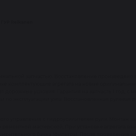
 ГУР Reikanen
инальной запчастью. Восстановление произведено 
ые комплектующие агрегата на новые оригинальные
 дорожные условия. Гарантия на запчасть 1 год, с м
и по эксплуатации узла. Восстановленная рулевая 
ого управления с гидроусилителем руля. Монтаж з
емонтной мастерской. При установке агрегата взам
ширительного бачка (фильтра). После проведения 