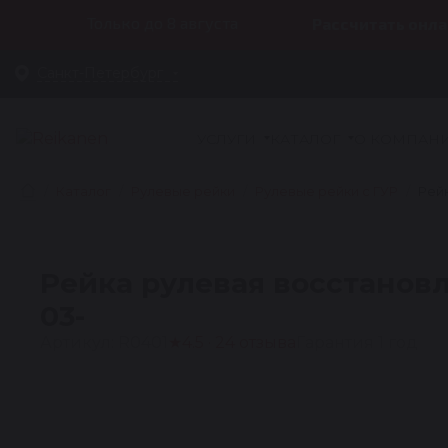
Только до 8 августа
Рассчитать онла
Санкт-Петербург
УСЛУГИ
КАТАЛОГ
О КОМПАН
Каталог
Рулевые рейки
Рулевые рейки с ГУР
Рейк
Рейка рулевая восстановл
03-
Артикул: R0401
★
4.5 · 24 отзыва
Гарантия 1 год