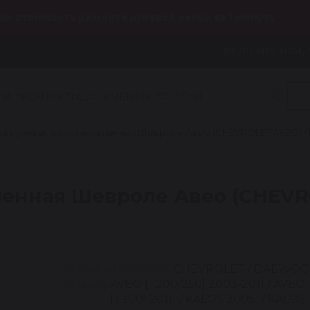
йн стоимость ремонта рулевой рейки за 1 минуту
Звоните нам, 
ИИ
КОНТАКТЫ
ДОКУМЕНТЫ
СТАТЬИ
а рулевая восстановленная Шевроле Авео (CHEVROLET AVEO) / Ка
енная Шевроле Авео (CHEVROL
Марка автомобиля
CHEVROLET / DAEWOO
Модель
AVEO [T200/250] 2003-2011 / AVEO
[T300] 2011- / KALOS 2005- / KALOS