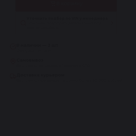
В корзину
Уточнить подбор по VIN у менеджера
Поможем подобрать деталь точно под
ваш автомобиль
В наличии — 3 шт
Отгрузка сегодня
Самовывоз
Бесплатно, из сервиса Reikanen в СПб
Доставка курьером
Бесплатно при заказе на сумму более 30 000 рублей