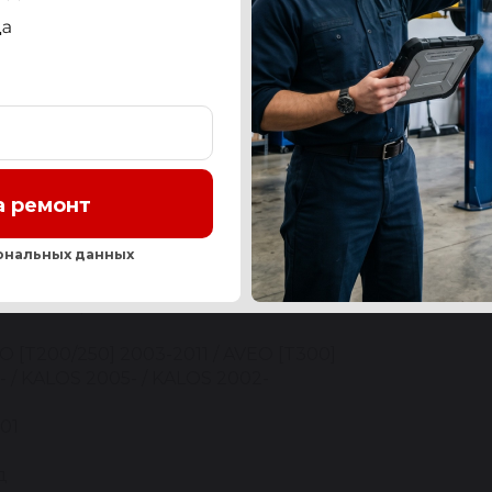
СТЬ
OEM-НОМЕРА И АНАЛОГИ
СЕРВИС
ОТЗЫ
а ремонт
Нашли ош
ональных данных
EVROLET / DAEWOO
O [T200/250] 2003-2011 / AVEO [T300]
1- / KALOS 2005- / KALOS 2002-
01
д