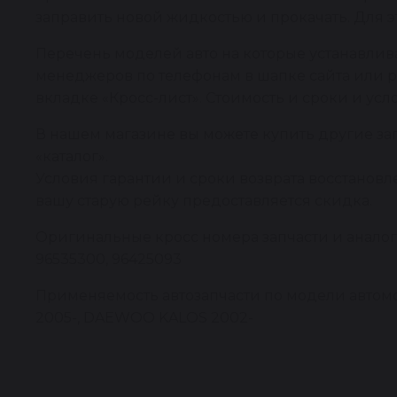
заправить новой жидкостью и прокачать. Для э
Перечень моделей авто на которые устанавлива
менеджеров по телефонам в шапке сайта или р
вкладке «Кросс-лист». Стоимость и сроки и усл
В нашем магазине вы можете купить другие за
«каталог».
Условия гарантии и сроки возврата восстановл
вашу старую рейку предоставляется скидка.
Оригинальные кросс номера запчасти и аналоги: 
96535300, 96425093
Применяемость автозапчасти по модели автомо
2005-, DAEWOO KALOS 2002-