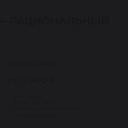
 — РАЦИОНАЛЬНЫЙ
ной.
Китайский аналог
(не продаётся в компании Reikanen)
от 17 400 ₽
Дешевле, но выше риски
Не оригинал
Ресурс часто ниже
Без восстановления оригинала
Гарантия 3 месяца