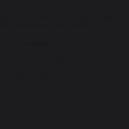
и прокачке системы.
имость», либо уточнить по VIN номеру у наших
ей и перекрестные коды запчастей см. во
я покупки выберете вашу модель авто в меню
нтам -> Гарантия на товары. При обмене на
87, 95918422, 2GS1805, R21521RB, CR201R,
O [T200/250] 2003-2011, CHEVROLET KALOS