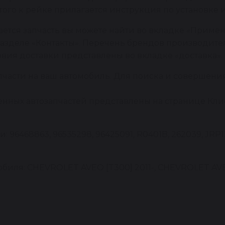
того к рейке прилагается инструкция по установке 
ется запчасть вы можете найти во вкладке «Примен
азделе «Контакты». Перечень брендов производител
овия доставки представлены во вкладке «доставка».
пчасти на ваш автомобиль. Для поиска и совершени
енных автозапчастей представлены на странице Клие
96468863, 96535298, 96425091, R0401B, 262039, JRP12
биля: CHEVROLET AVEO [T300] 2011-, CHEVROLET AVE