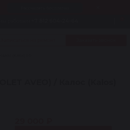
Рассчитать бесплатно
0
+7 812 604-24-64
мы работаем:
Записаться на ремонт
Заказать звонок
лос (Kalos) 03-
ET AVEO) / Калос (Kalos)
29 000 ₽