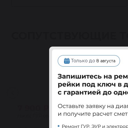
СОПУТСТВУЮЩИЕ 
Только до
8 августа
7 900 ₽
Насос ГУР ориг. восстановленный Шевроле А