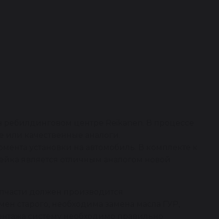
в ребилдинговом центре Reikanen. В процессе
 или качественные аналоги.
омента установки на автомобиль. В комплекте к
рейка является отличным аналогом новой
апчасти должен производится
ен старого, необходима замена масла ГУР,
монтажа систему необходимо правильно