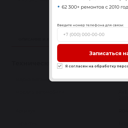
★
4.5 · 24 отзыва
Введите номер телефона для связи:
ОПИСАНИЕ И ХАРАКТЕРИСТИКИ
ПРИМЕНИМО
Записаться н
Технические характеристики
Я согласен на обработку
перс
Марка автомобиля
CH
Модель автомобиля
AVE
201
Артикул
R04
Гарантия
1 го