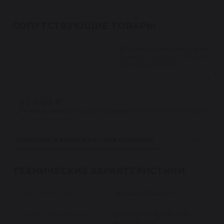
СОПУТСТВУЮЩИЕ ТОВАРЫ
32 000 ₽
Рейка рулевая восстановленная Рено Логан 04- (RENAULT L
★
4.5 · 24 отзыва
ОПИСАНИЕ И ХАРАКТЕРИСТИКИ
ОПИСАНИЕ
ПРИМЕНИМОСТЬ
ТЕХНИЧЕСКИЕ ХАРАКТЕРИСТИКИ
Марка автомобиля
NISSAN / RENAULT
Модель автомобиля
QASHQAI [J11] EUR 2013- /
KADJAR 2015-