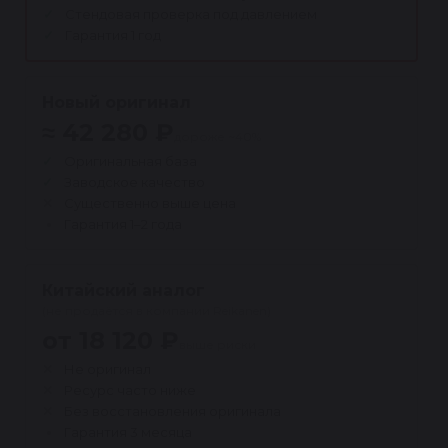
Стендовая проверка под давлением
Гарантия 1 год
Новый оригинал
≈ 42 280 ₽
дороже ~40%
Оригинальная база
Заводское качество
Существенно выше цена
Гарантия 1–2 года
Китайский аналог
(не продаётся в компании Reikanen)
от 18 120 ₽
выше риски
Не оригинал
Ресурс часто ниже
Без восстановления оригинала
Гарантия 3 месяца