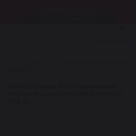
Только до 7 августа
Рассчитать онлайн стоимость ремонта
рулевой рейки за 1 минуту
Рассчитать бесплатно
0
Санкт-Петербург
+7 812 604-24-64
Заказать звонок
Каталог
Рулевые рейки
Рулевые рейки механические
Рейка рулевая восстановленная Ниссан Кашкай (NISSAN
QASHQAI) J11E 13-
Рейка рулевая восстановленная
Ниссан Кашкай (NISSAN QASHQAI)
J11E 13-
Артикул: R1036
★
4.5 · 24 отзыва
Гарантия 1 год
1