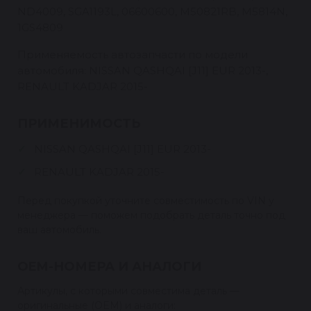
ND4009, SGA1193L, 06600600, M50821RB, M5814N,
1GS4809
Применяемость автозапчасти по модели
автомобиля: NISSAN QASHQAI [J11] EUR 2013-,
RENAULT KADJAR 2015-
ПРИМЕНИМОСТЬ
NISSAN QASHQAI [J11] EUR 2013-
RENAULT KADJAR 2015-
Перед покупкой уточните совместимость по VIN у
менеджера — поможем подобрать деталь точно под
ваш автомобиль.
OEM-НОМЕРА И АНАЛОГИ
Артикулы, с которыми совместима деталь —
оригинальные (OEM) и аналоги: