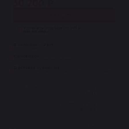
30 200 ₽
В корзину
Уточнить подбор по VIN у
менеджера
В наличии — 2 шт
Отгрузка сегодня
Самовывоз
Бесплатно, из сервиса Reikanen в СПб
Доставка курьером
Бесплатно при заказе на сумму более 30 000 рублей
Марка автомобиля
NISSAN /
RENAULT
Модель
QASHQAI [J11] EUR
2013- / KADJAR
2015-
Гарантия
1 год