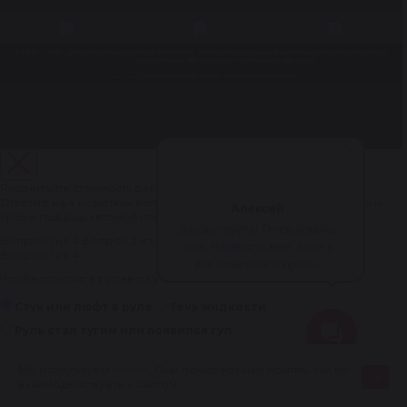
© 1998 – 2026. Центр восстановления Reikanen. При использовании материалов сайта ссылка на
reikanen.ru
обязательна. Не является публичной офертой.
Продвижение сайта- Генератор продаж
Разработка сайта
Рассчитайте стоимость ремонта рулевой рейки за 1 минуту
Ответьте на 4 коротких вопроса — мастер рассчитает стоимость и
Алексей
сроки под ваш автомобиль.
Здравствуйте! Готов помочь
Вопрос 1 из 4
Вопрос 2 из 4
Вопрос 3 из 4
Вопрос 4 из 4
вам. Напишите мне, если у
Вопрос 1 из 4
вас появятся вопросы.
Что беспокоит в рулевом управлении?
Стук или люфт в руле
Течь жидкости
Руль стал тугим или появился гул
Уже сказали менять рейку
Мы используем
cookies
. Они помогают нам понять, как вы
ок
Другое/Нужна консультация мастера
взаимодействуете с сайтом
РАССЧИТАТЬ
ПОЗВОНИТЬ
Следующий вопрос
СТОИМОСТЬ РЕМОНТА АГРЕГАТА
БЕСПЛАТНО