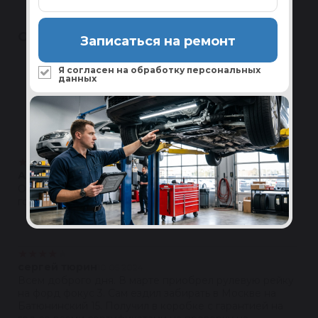
ОТЗЫВЫ
Записаться на ремонт
Полезные
Я согласен на обработку
персональных
данных
4.5
★
★
★
★
★
Написать
24 отзыва
★
★
★
★
★
Александр Грачев
05.04.2025
Очень хорошо...приезжаю по работе уже не первый
год
Ответить
★
★
★
★
★
сергей тюрин
10.05.2024
Всем доброго дня. В марте приобрел рулевую рейку
на форд фокус 3. Сам ездил забирать в Москве на
Батюнинский 15. Получил в коробке с гарантией на