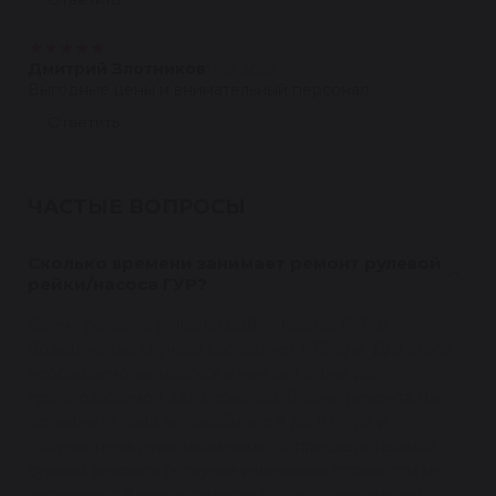
★
★
★
★
★
Дмитрий Злотников
17.03.2020
Выгодные цены и внимательный персонал
Ответить
ЧАСТЫЕ ВОПРОСЫ
Сколько времени занимает ремонт рулевой
рейки/насоса ГУР?
Время ремонта рулевой рейки/насоса ГУР в
большинстве случаев составляет 1-1,5 дня. Для этого
необходимо записаться к нам за 1-2 дня до
предполагаемой даты приезда. В день ремонта Вы
оставляете свой автомобиль с 9 до 10 утра и
получаете на руки заказ-наряд с предварительной
суммой ремонта (в случае изменения стоимости мы
свяжемся с Вами по телефону для согласования).