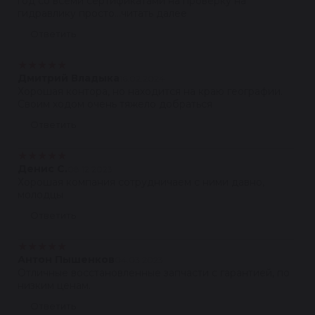
год со всеми сертификатами на проверку на
гидравлику просто...читать далее
Ответить
★
★
★
★
★
Дмитрий Владыка
16.02.2024
Хорошая контора, но находится на краю географии.
Своим ходом очень тяжело добраться
Ответить
★
★
★
★
★
Денис С.
08.12.2023
Хорошая компания сотрудничаем с ними давно,
молодцы
Ответить
★
★
★
★
★
Антон Пышенков
04.03.2023
Отличные восстановленные запчасти с гарантией, по
низким ценам.
Ответить