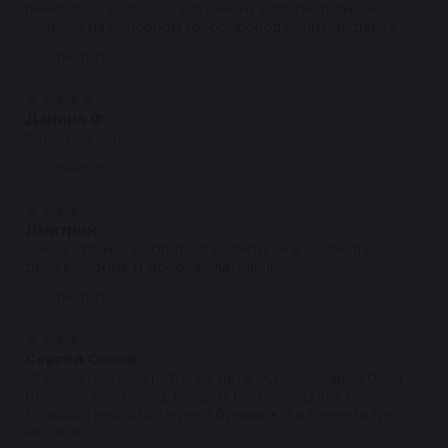
ремонт. Оказалось - под замену уплотнительное
колечко на напорном трубопроводе....читать далее
Ответить
★
★
★
★
★
Даниил Ф.
17.04.2022
Хороший сервис
Ответить
★
★
★
★
★
Дмитрий
04.02.2022
Очень сложно добраться и найти . А в целом я все
дружелюбные и доброжелательные
Ответить
★
★
★
★
★
Сергей Сизов
07.01.2022
Ставили неоднократно их детали, но не давно была
бракованная рейка, возврат был успешный, но с
большой неохотой, кучей бумажек и в течении трех
месяцев...