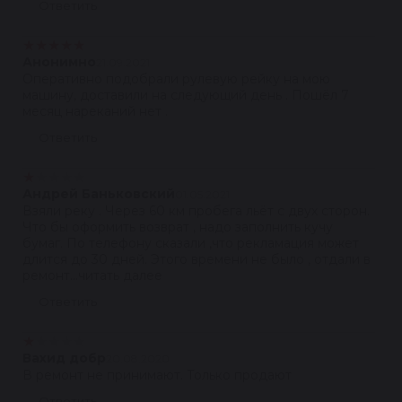
Ответить
★
★
★
★
★
Анонимно
21.09.2021
Оперативно подобрали рулевую рейку на мою
машину, доставили на следующий день . Пошёл 7
месяц нареканий нет .
Ответить
★
★
★
★
★
Андрей Баньковский
01.05.2021
Взяли реку . Через 60 км пробега льёт с двух сторон.
Что бы оформить возврат , надо заполнить кучу
бумаг. По телефону сказали ,что рекламация может
длится до 30 дней. Этого времени не было , отдали в
ремонт...читать далее
Ответить
★
★
★
★
★
Вахид добр
20.08.2020
В ремонт не принимают. Только продают
Ответить