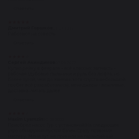
Ответить
★
★
★
★
★
Дмитрий Горшков
03.07.2022
Работают на совесть.
Ответить
★
★
★
★
★
Сергей Акиндинов
07.06.2022
Купил рейку в феврале - всё классно: запчасть -
рабочая (дубовые пыльники и руль без люфта, но
более тугой, чем до замены, хотя спустя небольшой
пробег всё разработалось), менеджеры - вежливые,
доставка...читать далее
Ответить
★
★
★
★
★
Maxim Lyamzin
30.05.2022
Приобрел насос Гур с установкой.На следующее
утро обнаружил пустой бачек.Сразу позвонил
мастеру. Меня тут же приняли на гарантийный