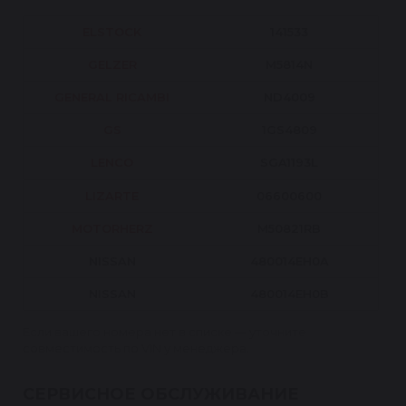
ELSTOCK
141533
GELZER
M5814N
GENERAL RICAMBI
ND4009
GS
1GS4809
LENCO
SGA1193L
LIZARTE
06600600
MOTORHERZ
M50821RB
NISSAN
480014EH0A
NISSAN
480014EH0B
Если вашего номера нет в списке — уточните
совместимость по VIN у менеджера.
СЕРВИСНОЕ ОБСЛУЖИВАНИЕ