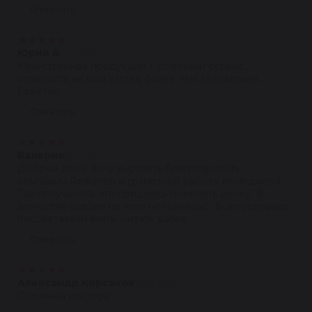
Ответить
★
★
★
★
★
Юрий Б
24.12.2021
Качественная продукция + отличный сервис ,
стоимость на мой взгляд более чем адекватная .
Советую .
Ответить
★
★
★
★
★
Валерия
24.10.2021
Добрый день! Хочу выразить благодарность
компании Reikanen и грамотной работе менеджера.
Так получилось что пришлось поменять рейку. В
запчастях совсем не чего не понимаю. В автосервисе
посоветавали взять...читать далее
Ответить
★
★
★
★
★
Александр Корсаков
21.09.2021
Отличная контора!