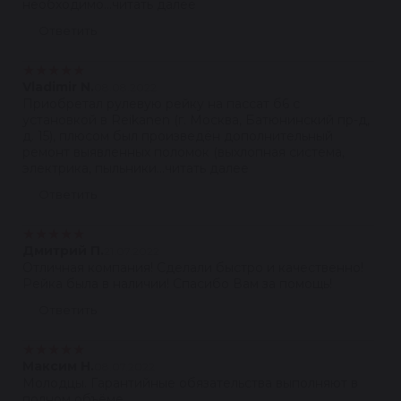
необходимо...читать далее
Ответить
★
★
★
★
★
Vladimir N.
08.08.2022
Приобретал рулевую рейку на пассат б6 с
установкой в Reikanen (г. Москва, Батюнинский пр-д,
д. 15), плюсом был произведён дополнительный
ремонт выявленных поломок (выхлопная система,
электрика, пыльники...читать далее
Ответить
★
★
★
★
★
Дмитрий П.
21.07.2022
Отличная компания! Сделали быстро и качественно!
Рейка была в наличии! Спасибо Вам за помощь!
Ответить
★
★
★
★
★
Максим Н.
08.07.2022
Молодцы. Гарантийные обязательства выполняют в
полном объёме.