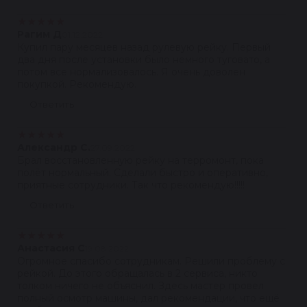
★
★
★
★
★
Рагим Д
01.12.2022
Купил пару месяцев назад рулевую рейку. Первый
два дня после установки было немного туговато, а
потом все нормализовалось. Я очень доволен
покупкой. Рекомендую.
Ответить
★
★
★
★
★
Александр С.
27.09.2022
Брал восстановленную рейку на терромонт, пока
полёт нормальный. Сделали быстро и оперативно,
приятные сотрудники. Так что рекомендую!!!!!
Ответить
★
★
★
★
★
Анастасия С
19.08.2022
Огромное спасибо сотрудникам. Решили проблему с
рейкой. До этого обращалась в 2 сервиса, никто
толком ничего не объяснил. Здесь мастер провел
полный осмотр машины, дал рекомендации, что ещё