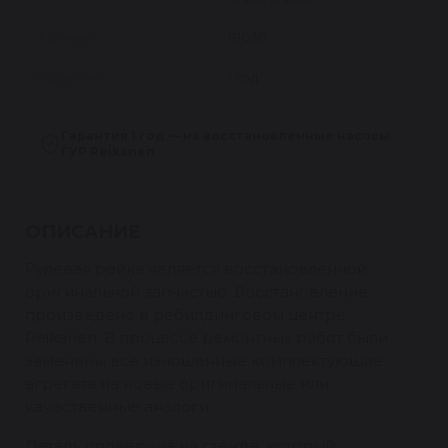
Артикул
R1036
Гарантия
1 год
Гарантия 1 год — на восстановленные насосы
ГУР Reikanen
ОПИСАНИЕ
Рулевая рейка является восстановленной
оригинальной запчастью. Восстановление
произведено в ребилдинговом центре
Reikanen. В процессе ремонтных работ были
заменены все изношенные комплектующие
агрегата на новые оригинальные или
качественные аналоги.
Деталь проверена на стенде, который