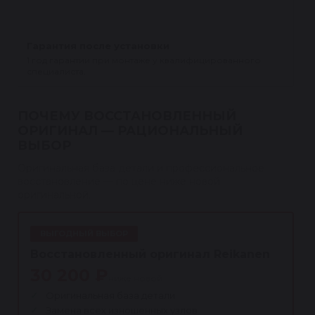
Гарантия после установки
1 год гарантии при монтаже у квалифицированного
специалиста.
ПОЧЕМУ ВОССТАНОВЛЕННЫЙ
ОРИГИНАЛ — РАЦИОНАЛЬНЫЙ
ВЫБОР
Оригинальная база детали и профессиональное
восстановление — по цене ниже новой
оригинальной.
ВЫГОДНЫЙ ВЫБОР
Восстановленный оригинал Reikanen
30 200 ₽
ниже новой
Оригинальная база детали
Замена всех изношенных узлов