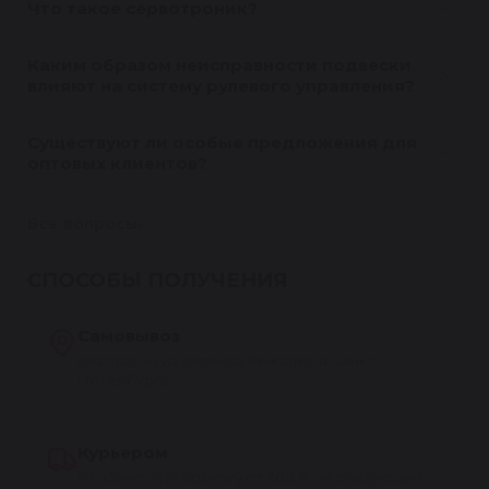
Что такое сервотроник?
Каким образом неисправности подвески
влияют на систему рулевого управления?
Существуют ли особые предложения для
оптовых клиентов?
Все вопросы
СПОСОБЫ ПОЛУЧЕНИЯ
Самовывоз
Бесплатно из сервиса Reikanen в Санкт-
Петербурге
Курьером
По Санкт-Петербургу от 300 ₽, на следующий