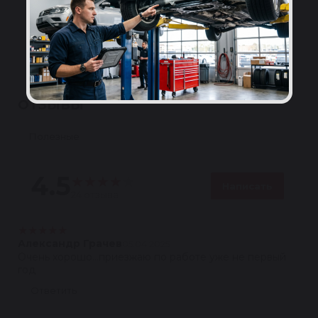
Сервисы по всей России
Установка и диагностика системы ГУР в
авторизованных сервисах-партнёрах.
Подробнее
ОТЗЫВЫ
Полезные
4.5
★
★
★
★
★
Написать
24 отзыва
★
★
★
★
★
Александр Грачев
05.04.2025
Очень хорошо...приезжаю по работе уже не первый
год
Ответить