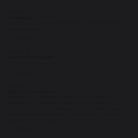
★
★
★
★
★
Максим Н.
08.07.2022
Молодцы. Гарантийные обязательства выполняют в
полном объёме.
Ответить
★
★
★
★
★
Дмитрий Горшков
03.07.2022
Работают на совесть.
Ответить
★
★
★
★
★
Сергей Акиндинов
07.06.2022
Купил рейку в феврале - всё классно: запчасть -
рабочая (дубовые пыльники и руль без люфта, но
более тугой, чем до замены, хотя спустя небольшой
пробег всё разработалось), менеджеры - вежливые,
доставка...читать далее
Ответить