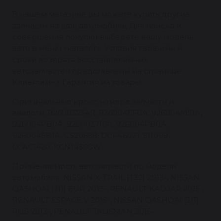
В нашем магазине вы можете купить другие
запчасти на ваш автомобиль. Для поиска и
совершения покупки выберете вашу модель
авто в меню «каталог». Условия гарантии и
сроки возврата восстановленных
автозапчастей представлены на странице
Клиентам -> Гарантия на товары.
Оригинальные кросс номера запчасти и
аналоги: 926003234R, 926004EF0A, 926004MS1A,
926004PB0A, 926003710R, 926004PB0A,
926004EB1A, CS20658, DCP46021, 511099,
LCAC1420, KCN1436GW
Применяемость автозапчасти по модели
автомобиля: NISSAN X-TRAIL [T32] 2013-, NISSAN
QASHQAI [J11] EUR 2013-, RENAULT KADJAR 2015-,
RENAULT ESPACE V 2015-, NISSAN QASHQAI [J11]
RUS 2013-, RENAULT TALISMAN 2015-