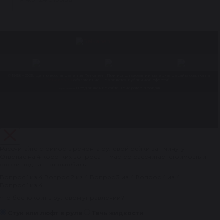
© 1998 – 2026. Центр восстановления Reikanen. При использовании материалов сайта ссылка на
reikanen.ru
обязательна. Не является публичной офертой.
Продвижение сайта- Генератор продаж
Разработка сайта
Рассчитайте стоимость ремонта рулевой рейки за 1 минуту
Ответьте на 4 коротких вопроса — мастер рассчитает стоимость и
сроки под ваш автомобиль.
Вопрос 1 из 4
Вопрос 2 из 4
Вопрос 3 из 4
Вопрос 4 из 4
Вопрос 1 из 4
Что беспокоит в рулевом управлении?
Стук или люфт в руле
Течь жидкости