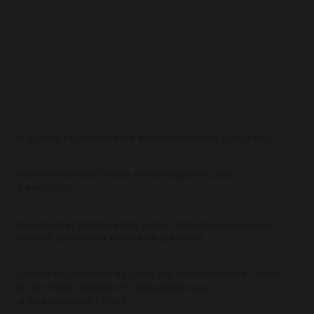
предполагаемой даты приезда. В день ремонта Вы
оставляете свой автомобиль с 9 до 10 утра и
получаете на руки заказ-наряд с предварительной
суммой ремонта (в случае изменения стоимости мы
свяжемся с Вами по телефону для согласования).
Клиент извещается о готовности автомобиля по
телефону.
Какова гарантия на выполненные работы?
Какие запчасти Вы используете для
ремонта?
Зачем регулировать углы схождения колес
после ремонта рулевой рейки?
Сколько можно ездить на автомобиле, если
в системе рулевого управления
обнаружена течь?