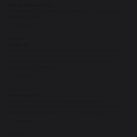
Антон Пышенков
04.03.2023
Отличные восстановленные запчасти с гарантией, по
низким ценам.
Ответить
★
★
★
★
★
Рагим Д
01.12.2022
Купил пару месяцев назад рулевую рейку. Первый
два дня после установки было немного туговато, а
потом все нормализовалось. Я очень доволен
покупкой. Рекомендую.
Ответить
★
★
★
★
★
Александр С.
27.09.2022
Брал восстановленную рейку на терромонт, пока
полёт нормальный. Сделали быстро и оперативно,
приятные сотрудники. Так что рекомендую!!!!!
Ответить
★
★
★
★
★