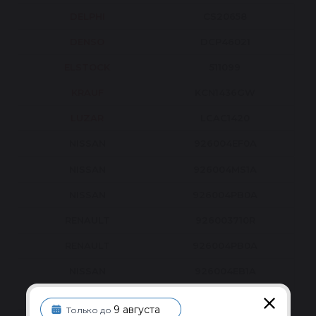
DELPHI
CS20658
DENSO
DCP46021
ELSTOCK
511099
KRAUF
KCN1436GW
LUZAR
LCAC1420
NISSAN
926004EF0A
NISSAN
926004MS1A
NISSAN
926004PB0A
RENAULT
926003710R
RENAULT
926004PB0A
NISSAN
926004EB1A
RENAULT
926003234R
9 августа
Только до