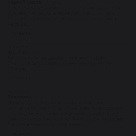
Сергей Сизов
07.01.2022
Ставили неоднократно их детали, но не давно была
бракованная рейка, возврат был успешный, но с
большой неохотой, кучей бумажек и в течении трех
месяцев...
Ответить
★
★
★
★
★
Юрий Б
24.12.2021
Качественная продукция + отличный сервис ,
стоимость на мой взгляд более чем адекватная .
Советую .
Ответить
★
★
★
★
★
Валерия
24.10.2021
Добрый день! Хочу выразить благодарность
компании Reikanen и грамотной работе менеджера.
Так получилось что пришлось поменять рейку. В
запчастях совсем не чего не понимаю. В автосервисе
посоветавали взять...читать далее
Ответить