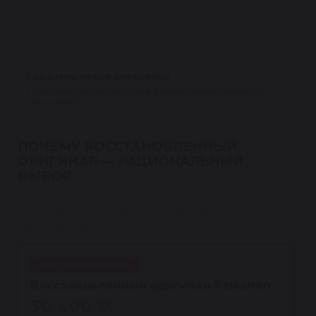
Гарантия после установки
1 год гарантии при монтаже у квалифицированного
специалиста.
ПОЧЕМУ ВОССТАНОВЛЕННЫЙ
ОРИГИНАЛ — РАЦИОНАЛЬНЫЙ
ВЫБОР
Оригинальная база детали и профессиональное
восстановление — по цене ниже новой
оригинальной.
ВЫГОДНЫЙ ВЫБОР
Восстановленный оригинал Reikanen
30 400 ₽
ниже новой