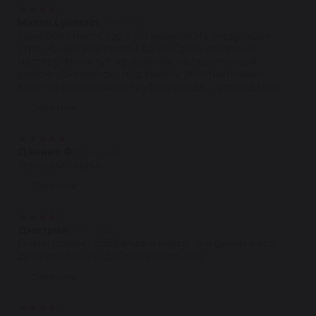
★
★
★
★
★
Maxim Lyamzin
30.05.2022
Приобрел насос Гур с установкой.На следующее
утро обнаружил пустой бачек.Сразу позвонил
мастеру. Меня тут же приняли на гарантийный
ремонт. Оказалось - под замену уплотнительное
колечко на напорном трубопроводе....читать далее
Ответить
★
★
★
★
★
Даниил Ф.
17.04.2022
Хороший сервис
Ответить
★
★
★
★
★
Дмитрий
04.02.2022
Очень сложно добраться и найти . А в целом я все
дружелюбные и доброжелательные
Ответить
★
★
★
★
★