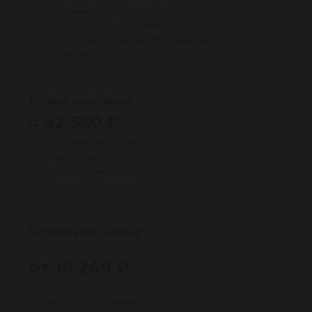
Оригинальная база детали
Замена всех изношенных узлов
Стендовая проверка под давлением
Гарантия 1 год
Новый оригинал
≈ 42 560 ₽
дороже ~40%
Оригинальная база
Заводское качество
Существенно выше цена
Гарантия 1–2 года
Китайский аналог
(не продаётся в компании Reikanen)
от 18 240 ₽
выше риски
Не оригинал
Ресурс часто ниже