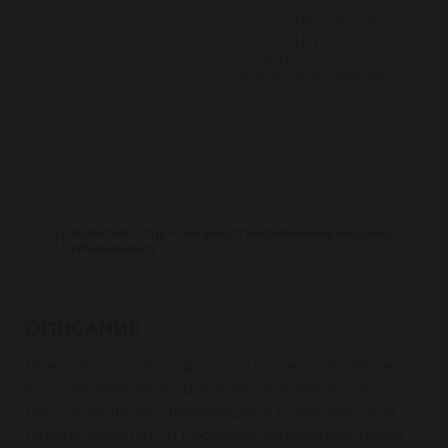
Модель автомобиля
QASHQAI [J11] EUR 2013- /
QASHQAI [J11] RUS 2013- /
X-TRAIL [T32] 2013- /
ESPACE V 2015- / KADJAR
2015- / TALISMAN 2015-
Артикул
C1040
Гарантия
1 год
Гарантия 1 год — на восстановленные насосы
ГУР Reikanen
ОПИСАНИЕ
Данный компрессор кондиционера является
восстановленной оригинальной запчастью.
Восстановление произведено в техническом
центре Reikanen. В процессе ремонтных работ