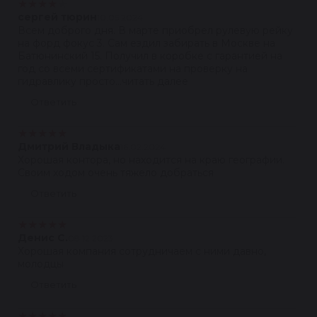
★
★
★
★
★
сергей тюрин
10.05.2024
Всем доброго дня. В марте приобрел рулевую рейку
на форд фокус 3. Сам ездил забирать в Москве на
Батюнинский 15. Получил в коробке с гарантией на
год со всеми сертификатами на проверку на
гидравлику просто...читать далее
Ответить
★
★
★
★
★
Дмитрий Владыка
16.02.2024
Хорошая контора, но находится на краю географии.
Своим ходом очень тяжело добраться
Ответить
★
★
★
★
★
Денис С.
08.12.2023
Хорошая компания сотрудничаем с ними давно,
молодцы
Ответить
★
★
★
★
★