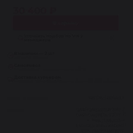
30 400 ₽
В корзину
Уточнить подбор по VIN у
менеджера
В наличии — 2 шт
Отгрузка сегодня
Самовывоз
Бесплатно, из сервиса Reikanen в СПб
Доставка курьером
Бесплатно при заказе на сумму более 30 000 рублей
Марка автомобиля
NISSAN / RENAULT
Модель
QASHQAI [J11] EUR 2013- /
QASHQAI [J11] RUS 2013- /
X-TRAIL [T32] 2013- /
ESPACE V 2015- / KADJAR
2015- / TALISMAN 2015-