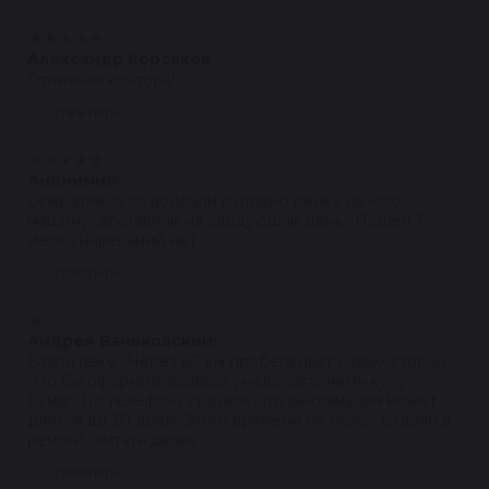
★
★
★
★
★
Александр Корсаков
21.09.2021
Отличная контора!
Ответить
★
★
★
★
★
Анонимно
21.09.2021
Оперативно подобрали рулевую рейку на мою
машину, доставили на следующий день . Пошёл 7
месяц нареканий нет .
Ответить
★
★
★
★
★
Андрей Баньковский
01.05.2021
Взяли реку . Через 60 км пробега льёт с двух сторон.
Что бы оформить возврат , надо заполнить кучу
бумаг. По телефону сказали ,что рекламация может
длится до 30 дней. Этого времени не было , отдали в
ремонт...читать далее
Ответить