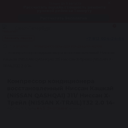
Только до 9 августа
Рассчитать онлайн стоимость ремонта
рулевой рейки за 1 минуту
Рассчитать бесплатно
0
Санкт-Петербург
+7 812 604-24-64
Заказать звонок
Каталог
Компрессоры для кондиционеров
Компрессор кондиционера восстановленный Ниссан
Кашкай (NISSAN QASHQAI) J11/ Ниссан Х-Трейл (NISSAN X-
TRAIL)T32 2.0 14-
Компрессор кондиционера
восстановленный Ниссан Кашкай
(NISSAN QASHQAI) J11/ Ниссан Х-
Трейл (NISSAN X-TRAIL)T32 2.0 14-
Артикул: C1040
★
4.5 · 24 отзыва
Гарантия 1 год
1