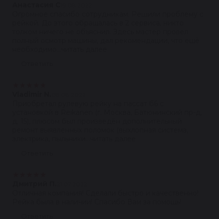
Анастасия С
19.08.2022
Огромное спасибо сотрудникам. Решили проблему с
рейкой. До этого обращалась в 2 сервиса, никто
толком ничего не объяснил. Здесь мастер провел
полный осмотр машины, дал рекомендации, что ещё
необходимо...читать далее
Ответить
★
★
★
★
★
Vladimir N.
08.08.2022
Приобретал рулевую рейку на пассат б6 с
установкой в Reikanen (г. Москва, Батюнинский пр-д,
д. 15), плюсом был произведён дополнительный
ремонт выявленных поломок (выхлопная система,
электрика, пыльники...читать далее
Ответить
★
★
★
★
★
Дмитрий П.
21.07.2022
Отличная компания! Сделали быстро и качественно!
Рейка была в наличии! Спасибо Вам за помощь!
Ответить