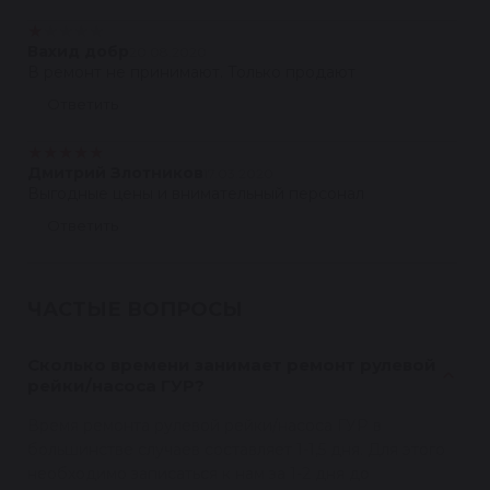
★
★
★
★
★
Вахид добр
20.08.2020
В ремонт не принимают. Только продают
Ответить
★
★
★
★
★
Дмитрий Злотников
17.03.2020
Выгодные цены и внимательный персонал
Ответить
ЧАСТЫЕ ВОПРОСЫ
Сколько времени занимает ремонт рулевой
рейки/насоса ГУР?
Время ремонта рулевой рейки/насоса ГУР в
большинстве случаев составляет 1-1,5 дня. Для этого
необходимо записаться к нам за 1-2 дня до