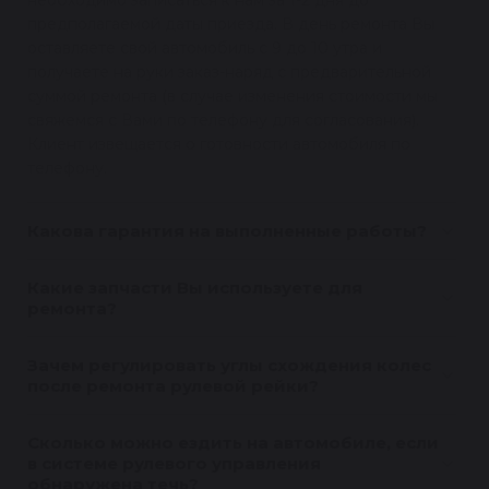
необходимо записаться к нам за 1-2 дня до
предполагаемой даты приезда. В день ремонта Вы
оставляете свой автомобиль с 9 до 10 утра и
получаете на руки заказ-наряд с предварительной
суммой ремонта (в случае изменения стоимости мы
свяжемся с Вами по телефону для согласования).
Клиент извещается о готовности автомобиля по
телефону.
Какова гарантия на выполненные работы?
Какие запчасти Вы используете для
ремонта?
Зачем регулировать углы схождения колес
после ремонта рулевой рейки?
Сколько можно ездить на автомобиле, если
в системе рулевого управления
обнаружена течь?