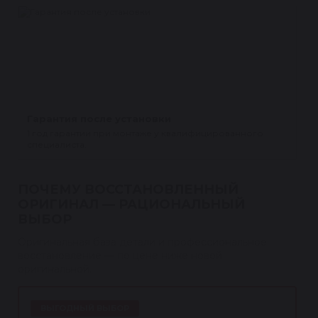
Гарантия после установки
1 год гарантии при монтаже у квалифицированного
специалиста.
ПОЧЕМУ ВОССТАНОВЛЕННЫЙ
ОРИГИНАЛ — РАЦИОНАЛЬНЫЙ
ВЫБОР
Оригинальная база детали и профессиональное
восстановление — по цене ниже новой
оригинальной.
ВЫГОДНЫЙ ВЫБОР