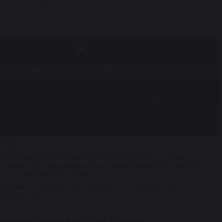
★
4.5 · 24 отзыва
© 1998 – 2026. Центр восстановления Reikanen. При использовании материалов сайта ссылка на
reikanen.ru
обязательна. Не является публичной офертой.
Продвижение сайта- Генератор продаж
Разработка сайта
Рассчитайте стоимость ремонта рулевой рейки за 1 минуту
Ответьте на 4 коротких вопроса — мастер рассчитает стоимость и
сроки под ваш автомобиль.
Вопрос 1 из 4
Вопрос 2 из 4
Вопрос 3 из 4
Вопрос 4 из 4
Вопрос 1 из 4
Что беспокоит в рулевом управлении?