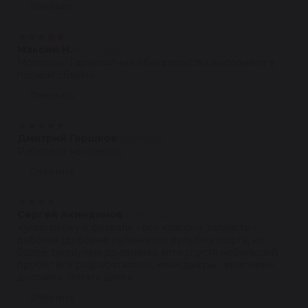
Ответить
★
★
★
★
★
Максим Н.
08.07.2022
Молодцы. Гарантийные обязательства выполняют в
полном объёме.
Ответить
★
★
★
★
★
Дмитрий Горшков
03.07.2022
Работают на совесть.
Ответить
★
★
★
★
★
Сергей Акиндинов
07.06.2022
Купил рейку в феврале - всё классно: запчасть -
рабочая (дубовые пыльники и руль без люфта, но
более тугой, чем до замены, хотя спустя небольшой
пробег всё разработалось), менеджеры - вежливые,
доставка...читать далее
Ответить