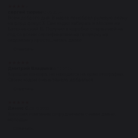
★
★
★
★
★
сергей тюрин
10.05.2024
Всем доброго дня. В марте приобрел рулевую рейку
на форд фокус 3. Сам ездил забирать в Москве на
Батюнинский 15. Получил в коробке с гарантией на
год со всеми сертификатами на проверку на
гидравлику просто...читать далее
Ответить
★
★
★
★
★
Дмитрий Владыка
16.02.2024
Хорошая контора, но находится на краю географии.
Своим ходом очень тяжело добраться
Ответить
★
★
★
★
★
Денис С.
08.12.2023
Хорошая компания сотрудничаем с ними давно,
молодцы
Ответить