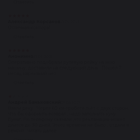
Ответить
★
★
★
★
★
Александр Корсаков
21.09.2021
Отличная контора!
Ответить
★
★
★
★
★
Анонимно
21.09.2021
Оперативно подобрали рулевую рейку на мою
машину, доставили на следующий день . Пошёл 7
месяц нареканий нет .
Ответить
★
★
★
★
★
Андрей Баньковский
01.05.2021
Взяли реку . Через 60 км пробега льёт с двух сторон.
Что бы оформить возврат , надо заполнить кучу
бумаг. По телефону сказали ,что рекламация может
длится до 30 дней. Этого времени не было , отдали в
ремонт...читать далее
Ответить