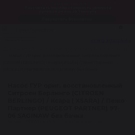
Только до 11 августа
Рассчитать онлайн стоимость ремонта
рулевой рейки за 1 минуту
Рассчитать бесплатно
0
Санкт-Петербург
+7 812 604-24-64
Заказать звонок
Каталог
Насосы гидроусилителя руля
Насосы ГУР
Насос ГУР ориг. восстановленный Ситроен Берлинго
(CITROEN BERLINGO) / Ксара ( XSARA) / Пежо Партнер
(PEUGEOT PARTNER) 97-06 SAGINAW без бачка
Насос ГУР ориг. восстановленный
Ситроен Берлинго (CITROEN
BERLINGO) / Ксара ( XSARA) / Пежо
Партнер (PEUGEOT PARTNER) 97-
06 SAGINAW без бачка
Артикул: P0603Y
★
4.5 · 24 отзыва
Гарантия 1 год