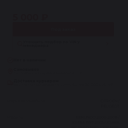
1
5 000 ₽
Под заказ
Уточнить подбор по VIN у
менеджера
Нет в наличии
Самовывоз
Бесплатно, из сервиса Reikanen в СПб
Доставка курьером
Бесплатно при заказе на сумму более 30 000 рублей
Марка автомобиля
CITROEN /
PEUGEOT
Модель
BERLINGO 2000-2008 /
XSARA 1997-2005 / XSARA
PICASSO 1999- / 206 1998-