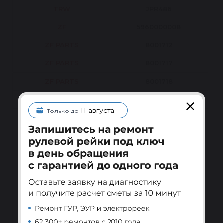
TRW
JPR486
ZF
5960000008
ZF PARTS
8001712
ZF PARTS
8001717
ZF PARTS
8001718
CITROEN/PEUGEOT
1673621580
11 августа
Только до
CITROEN/PEUGEOT
40074E
CITROEN/PEUGEOT
4007AS
CITROEN/PEUGEOT
4007JT
CITROEN/PEUGEOT
8TL359000811
CITROEN/PEUGEOT
9636425980
CITROEN/PEUGEOT
9636426280