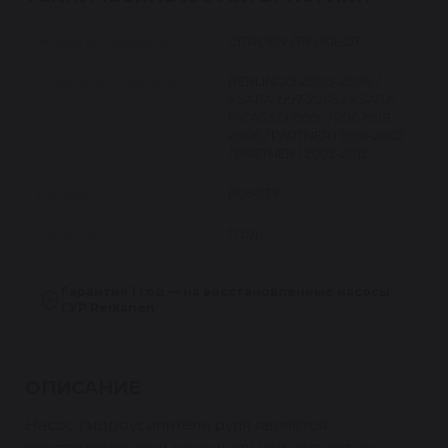
Марка автомобиля
CITROEN / PEUGEOT
Модель автомобиля
BERLINGO 2000-2008 /
XSARA 1997-2005 / XSARA
PICASSO 1999- / 206 1998-
2006 / PARTNER I 1996-2002
/ PARTNER I 2002-2012
Артикул
P0603Y
Гарантия
1 год
Гарантия 1 год — на восстановленные насосы
ГУР Reikanen
ОПИСАНИЕ
Насос гидроусилителя руля является
восстановленной оригинальной запчастью.