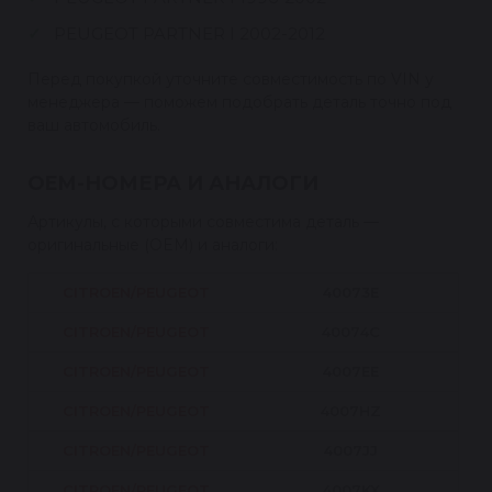
PEUGEOT PARTNER I 2002-2012
Перед покупкой уточните совместимость по VIN у
менеджера — поможем подобрать деталь точно под
ваш автомобиль.
OEM-НОМЕРА И АНАЛОГИ
Артикулы, с которыми совместима деталь —
оригинальные (OEM) и аналоги:
CITROEN/PEUGEOT
40073E
CITROEN/PEUGEOT
40074C
CITROEN/PEUGEOT
4007EE
CITROEN/PEUGEOT
4007HZ
CITROEN/PEUGEOT
4007JJ
CITROEN/PEUGEOT
4007KX