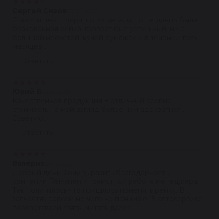
★
★
★
★
★
Сергей Сизов
07.01.2022
Ставили неоднократно их детали, но не давно была
бракованная рейка, возврат был успешный, но с
большой неохотой, кучей бумажек и в течении трех
месяцев...
Ответить
★
★
★
★
★
Юрий Б
24.12.2021
Качественная продукция + отличный сервис ,
стоимость на мой взгляд более чем адекватная .
Советую .
Ответить
★
★
★
★
★
Валерия
24.10.2021
Добрый день! Хочу выразить благодарность
компании Reikanen и грамотной работе менеджера.
Так получилось что пришлось поменять рейку. В
запчастях совсем не чего не понимаю. В автосервисе
посоветавали взять...читать далее