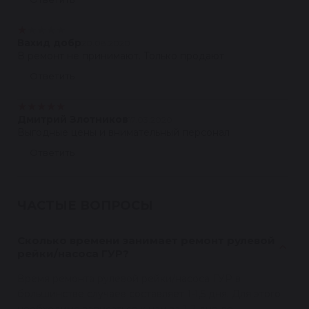
★
★
★
★
★
Вахид добр
20.08.2020
В ремонт не принимают. Только продают
Ответить
★
★
★
★
★
Дмитрий Злотников
17.03.2020
Выгодные цены и внимательный персонал
Ответить
ЧАСТЫЕ ВОПРОСЫ
Сколько времени занимает ремонт рулевой
рейки/насоса ГУР?
Время ремонта рулевой рейки/насоса ГУР в
большинстве случаев составляет 1-1,5 дня. Для этого