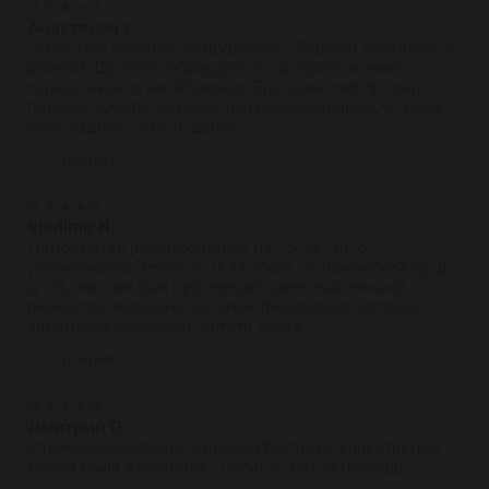
★
★
★
★
★
Анастасия С
19.08.2022
Огромное спасибо сотрудникам. Решили проблему с
рейкой. До этого обращалась в 2 сервиса, никто
толком ничего не объяснил. Здесь мастер провел
полный осмотр машины, дал рекомендации, что ещё
необходимо...читать далее
Ответить
★
★
★
★
★
Vladimir N.
08.08.2022
Приобретал рулевую рейку на пассат б6 с
установкой в Reikanen (г. Москва, Батюнинский пр-д,
д. 15), плюсом был произведён дополнительный
ремонт выявленных поломок (выхлопная система,
электрика, пыльники...читать далее
Ответить
★
★
★
★
★
Дмитрий П.
21.07.2022
Отличная компания! Сделали быстро и качественно!
Рейка была в наличии! Спасибо Вам за помощь!