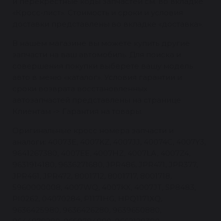
и перекрестные коды запчастей см. во вкладке
«Кросс-лист». Стоимость и сроки и условия
доставки представлены во вкладке «доставка».
В нашем магазине вы можете купить другие
запчасти на ваш автомобиль. Для поиска и
совершения покупки выберете вашу модель
авто в меню «каталог». Условия гарантии и
сроки возврата восстановленных
автозапчастей представлены на странице
Клиентам -> Гарантия на товары.
Оригинальные кросс номера запчасти и
аналоги: 40073E, 4007KZ, 4007JJ, 40074C, 4007Y3,
9641267380, 4007EE, 4007HZ, 4007LA, 4007Z4,
9631914180, 9636271680, JPR486, JPR471, JPR377,
JPR461, JPR472, 8001712, 8001717, 8001718,
5960000008, 4007WQ, 4007KX, 4007JT, SP8483,
PI0262, 04070284, P1171HG, HPQ1171XQ,
9636425980, 9636426280, 9639650880,