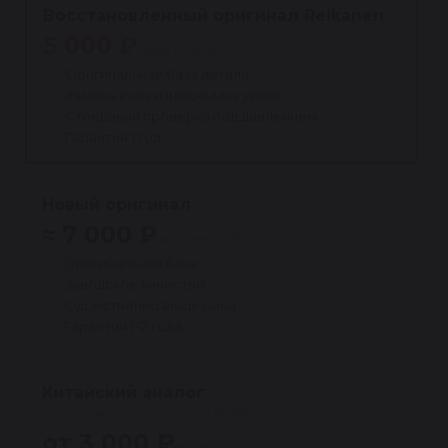
Восстановленный оригинал Reikanen
5 000 ₽
ниже новой
Оригинальная база детали
Замена всех изношенных узлов
Стендовая проверка под давлением
Гарантия 1 год
Новый оригинал
≈ 7 000 ₽
дороже ~40%
Оригинальная база
Заводское качество
Существенно выше цена
Гарантия 1–2 года
Китайский аналог
(не продаётся в компании Reikanen)
от 3 000 ₽
выше риски