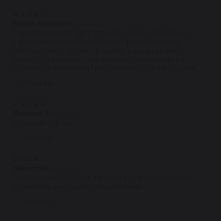
★
★
★
★
★
Maxim Lyamzin
30.05.2022
Приобрел насос Гур с установкой.На следующее
утро обнаружил пустой бачек.Сразу позвонил
мастеру. Меня тут же приняли на гарантийный
ремонт. Оказалось - под замену уплотнительное
колечко на напорном трубопроводе....читать далее
Ответить
★
★
★
★
★
Даниил Ф.
17.04.2022
Хороший сервис
Ответить
★
★
★
★
★
Дмитрий
04.02.2022
Очень сложно добраться и найти . А в целом я все
дружелюбные и доброжелательные
Ответить