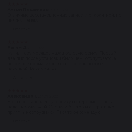
★
★
★
★
★
Антон Пышенков
04.03.2023
Отличные восстановленные запчасти с гарантией, по
низким ценам.
Ответить
★
★
★
★
★
Рагим Д
01.12.2022
Купил пару месяцев назад рулевую рейку. Первый
два дня после установки было немного туговато, а
потом все нормализовалось. Я очень доволен
покупкой. Рекомендую.
Ответить
★
★
★
★
★
Александр С.
27.09.2022
Брал восстановленную рейку на терромонт, пока
полёт нормальный. Сделали быстро и оперативно,
приятные сотрудники. Так что рекомендую!!!!!
Ответить