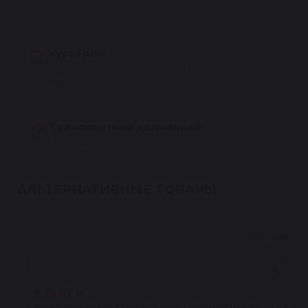
Петербурге
Курьером
По Санкт-Петербургу от 300 ₽, на следующий
день
Транспортной компанией
По всей России — СДЭК, ПЭК, Деловые линии
АЛЬТЕРНАТИВНЫЕ ТОВАРЫ
25 000 ₽
Рейка рулевая восстановленная Пежо Партнер (PEUGEOT P