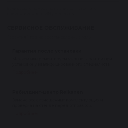
Если вашего номера нет в списке — уточните
совместимость по VIN у менеджера.
СЕРВИСНОЕ ОБСЛУЖИВАНИЕ
Гарантия 1 год на восстановленные узлы
Гарантия после установки
Меняем или ремонтируем узел по гарантии при
установке у квалифицированного специалиста.
Подробнее
Ребилдинг-центр Reikanen
Замена всех изношенных комплектующих и
проверка на стенде перед отправкой.
Подробнее