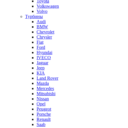
Toyota
Volkswagen
Volvo
Турбины
Audi
BMW
Chevrolet
Chrysler
Fiat
Ford
Hyundai
IVECO
Jaguar
Jeep
KIA
Land Rover
Mazda
Mercedes
Mitsubishi
Nissan
Opel
Peugeot
Porsche
Renault
Saab