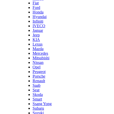
Fiat
Ford
Honda
Hyundai
Infiniti
IVECO
Jaguar
Jeep
KIA
Lexus
Mazda
Mercedes
Mitsubishi
Nissan
Opel
Peugeot
Porsche
Renault
Saab
Seat
Skoda
Smart
Ssang Yong
Subaru
Suzuki