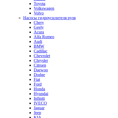
Toyota
Volkswagen
Volvo
Насосы гидроусилителя руля
Chery
Geely
Acura
Alfa Romeo
Audi
BMW
Cadillac
Chevrolet
Chrysler
Citroen
Daewoo
Dodge
Fiat
Ford
Honda
Hyundai
Infiniti
IVECO
Jaguar
Jeep
KIA