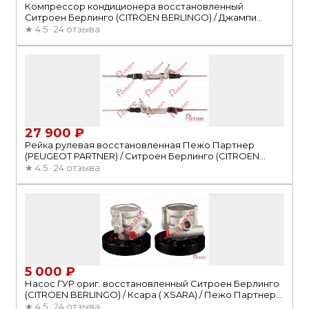
Компрессор кондиционера восстановленный
Ситроен Берлинго (CITROEN BERLINGO) / Джампи
(CITROEN) JUMPY / Ситроен (CITROEN) C5/C8 02-
★
4.5 · 24 отзыва
27 900 ₽
Рейка рулевая восстановленная Пежо Партнер
(PEUGEOT PARTNER) / Ситроен Берлинго (CITROEN
BERLINGO M59) 02-10 без резьбы
★
4.5 · 24 отзыва
5 000 ₽
Насос ГУР ориг. восстановленный Ситроен Берлинго
(CITROEN BERLINGO) / Ксара ( XSARA) / Пежо Партнер
(PEUGEOT PARTNER) 97-06 SAGINAW без бачка
★
4.5 · 24 отзыва