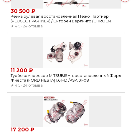
30 500 ₽
Рейка рулевая восстановленная Пежо Партнер
(PEUGEOT PARTNER) / Ситроен Берлинго (CITROEN
BERLINGO M59) 02-10
★
4.5 · 24 отзыва
11 200 ₽
Турбокомпрессор MITSUBISHI восстановленный Форд
Фиеста (FORD FIESTA) 1.6 HDi/PSA 01-08
★
4.5 · 24 отзыва
17 200 ₽