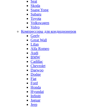
Seat
Skoda
Ssang Yong
Subaru
Toyota
Volkswagen
Volvo
Компрессоры для кондиционеров
Geely
Great Wall
Lifan
Alfa Romeo
Audi
BMW
Cadillac
Chevrolet
Daewoo
Dodge
Fiat
Ford
Honda
Hyundai
Infiniti
Jaguar
Jeep