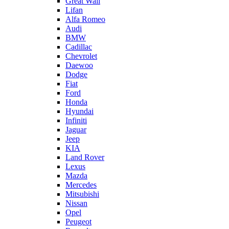
Great Wall
Lifan
Alfa Romeo
Audi
BMW
Cadillac
Chevrolet
Daewoo
Dodge
Fiat
Ford
Honda
Hyundai
Infiniti
Jaguar
Jeep
KIA
Land Rover
Lexus
Mazda
Mercedes
Mitsubishi
Nissan
Opel
Peugeot