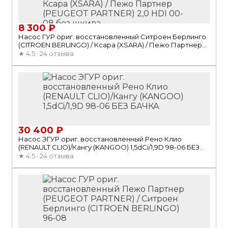
8 300 ₽
Насос ГУР ориг. восстановленный Ситроен Берлинго
(CITROEN BERLINGO) / Ксара (XSARA) / Пежо Партнер
(PEUGEOT PARTNER) 2,0 HDI 00-08 без шкива
★
4.5 · 24 отзыва
30 400 ₽
Насос ЭГУР ориг. восстановленный Рено Клио
(RENAULT CLIO)/Кангу (KANGOO) 1,5dCi/1,9D 98-06 БЕЗ
БАЧКА
★
4.5 · 24 отзыва