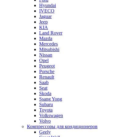
Hyundai
IVECO
Jaguar
Jeep
KIA
Land Rover
Mazda
Mercedes
Mitsubishi
Nissan
Opel
Peugeot
Porsche
Renault
Saab
Seat
Skoda
Ssang Yong
Subaru
Toyota
Volkswagen
Volvo
Компрессоры для кондиционеров
Geely