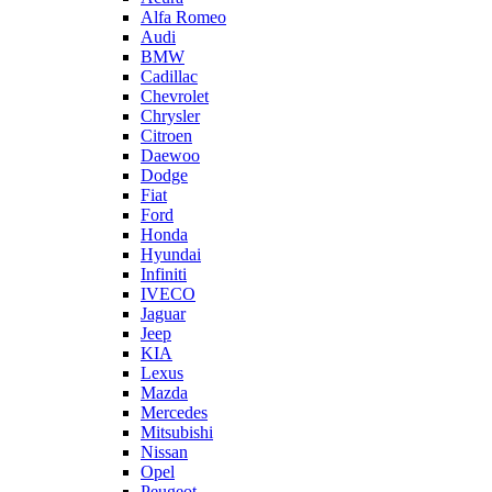
Alfa Romeo
Audi
BMW
Cadillac
Chevrolet
Chrysler
Citroen
Daewoo
Dodge
Fiat
Ford
Honda
Hyundai
Infiniti
IVECO
Jaguar
Jeep
KIA
Lexus
Mazda
Mercedes
Mitsubishi
Nissan
Opel
Peugeot