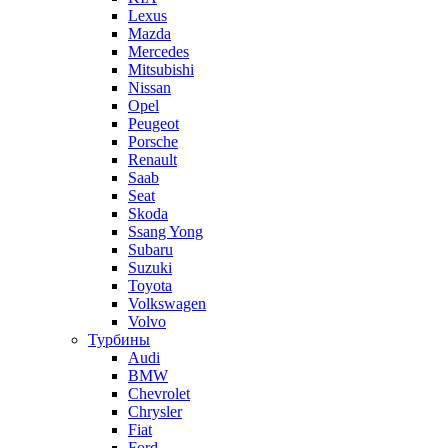
Lexus
Mazda
Mercedes
Mitsubishi
Nissan
Opel
Peugeot
Porsche
Renault
Saab
Seat
Skoda
Ssang Yong
Subaru
Suzuki
Toyota
Volkswagen
Volvo
Турбины
Audi
BMW
Chevrolet
Chrysler
Fiat
Ford