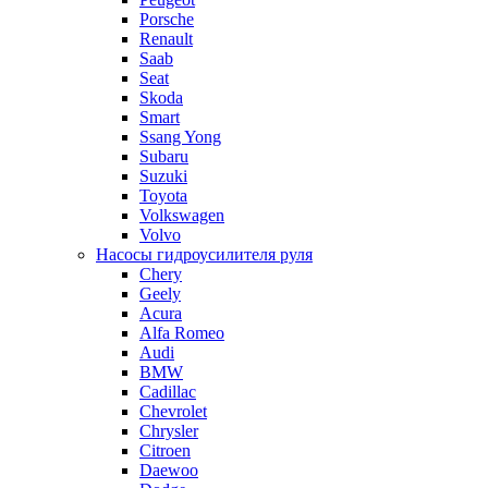
Porsche
Renault
Saab
Seat
Skoda
Smart
Ssang Yong
Subaru
Suzuki
Toyota
Volkswagen
Volvo
Насосы гидроусилителя руля
Chery
Geely
Acura
Alfa Romeo
Audi
BMW
Cadillac
Chevrolet
Chrysler
Citroen
Daewoo