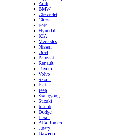
Audi
BMW
Chevrolet
Citroen
Ford
Hyundai
KIA
Mercedes
Nissan
Opel
Peugeot
Renault
Toyota
Volvo
Skoda
Fiat
Jeep
Ssangyong
Suzuki
Infiniti
Dodge
Lexus
Alfa Romeo
Chery
Daweoo