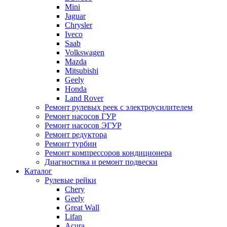
Mini
Jaguar
Chrysler
Iveco
Saab
Volkswagen
Mazda
Mitsubishi
Geely
Honda
Land Rover
Ремонт рулевых реек с электроусилителем
Ремонт насосов ГУР
Ремонт насосов ЭГУР
Ремонт редуктора
Ремонт турбин
Ремонт компрессоров кондиционера
Диагностика и ремонт подвески
Каталог
Рулевые рейки
Chery
Geely
Great Wall
Lifan
Acura