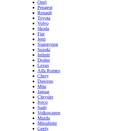
Opel
Peugeot
Renault
Toyota
Volvo
Skoda
Fiat
Jeep
Ssangyong
Suzuki
Infiniti
Dodge
Lexus
Alfa Romeo
Chery
Daweoo
Mini
Jaguar
Chrysler
Iveco
Saab
Volkswagen
Mazda
Mitsubishi
Geely