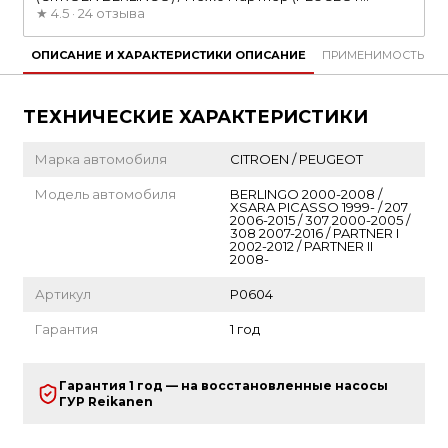
PARTNER) 97-06 без бачка и шкива
★
4.5 · 24 отзыва
ОПИСАНИЕ И ХАРАКТЕРИСТИКИ
ОПИСАНИЕ
ПРИМЕНИМОСТЬ
O
ТЕХНИЧЕСКИЕ ХАРАКТЕРИСТИКИ
Марка автомобиля
CITROEN / PEUGEOT
Модель автомобиля
BERLINGO 2000-2008 /
XSARA PICASSO 1999- / 207
2006-2015 / 307 2000-2005 /
308 2007-2016 / PARTNER I
2002-2012 / PARTNER II
2008-
Артикул
P0604
Гарантия
1 год
Гарантия 1 год — на восстановленные насосы
ГУР Reikanen