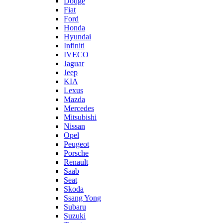
Dodge
Fiat
Ford
Honda
Hyundai
Infiniti
IVECO
Jaguar
Jeep
KIA
Lexus
Mazda
Mercedes
Mitsubishi
Nissan
Opel
Peugeot
Porsche
Renault
Saab
Seat
Skoda
Ssang Yong
Subaru
Suzuki