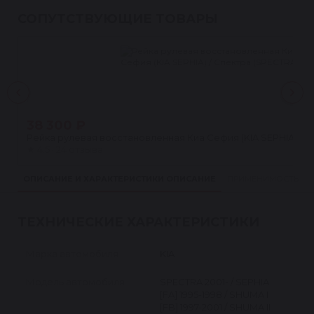
СОПУТСТВУЮЩИЕ ТОВАРЫ
38 300 ₽
Рейка рулевая восстановленная Киа Сефия (KIA SEPHIA) / С
★
4.5 · 24 отзыва
ОПИСАНИЕ И ХАРАКТЕРИСТИКИ
ОПИСАНИЕ
ПРИМЕНИМОСТЬ
ТЕХНИЧЕСКИЕ ХАРАКТЕРИСТИКИ
Марка автомобиля
KIA
Модель автомобиля
SPECTRA 2001- / SEPHIA
[FA] 1995-1998 / SHUMA I
[FB] 1997-2001 / SHUMA II