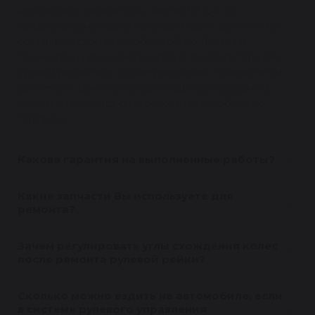
необходимо записаться к нам за 1-2 дня до
предполагаемой даты приезда. В день ремонта Вы
оставляете свой автомобиль с 9 до 10 утра и
получаете на руки заказ-наряд с предварительной
суммой ремонта (в случае изменения стоимости мы
свяжемся с Вами по телефону для согласования).
Клиент извещается о готовности автомобиля по
телефону.
Какова гарантия на выполненные работы?
Какие запчасти Вы используете для
ремонта?
Зачем регулировать углы схождения колес
после ремонта рулевой рейки?
Сколько можно ездить на автомобиле, если
в системе рулевого управления