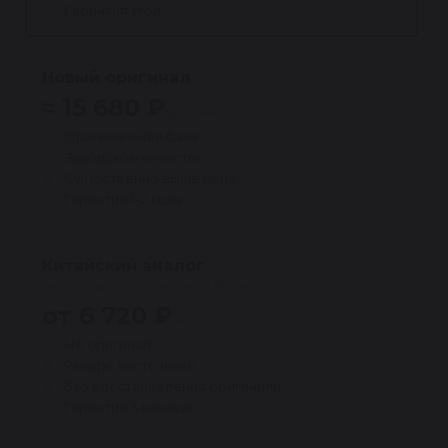
Гарантия 1 год
Новый оригинал
≈ 15 680 ₽
дороже ~40%
Оригинальная база
Заводское качество
Существенно выше цена
Гарантия 1–2 года
Китайский аналог
(не продаётся в компании Reikanen)
от 6 720 ₽
выше риски
Не оригинал
Ресурс часто ниже
Без восстановления оригинала
Гарантия 3 месяца