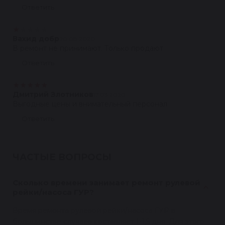
Ответить
★
★
★
★
★
Вахид добр
20.08.2020
В ремонт не принимают. Только продают
Ответить
★
★
★
★
★
Дмитрий Злотников
17.03.2020
Выгодные цены и внимательный персонал
Ответить
ЧАСТЫЕ ВОПРОСЫ
Сколько времени занимает ремонт рулевой
рейки/насоса ГУР?
Время ремонта рулевой рейки/насоса ГУР в
большинстве случаев составляет 1-1,5 дня. Для этого