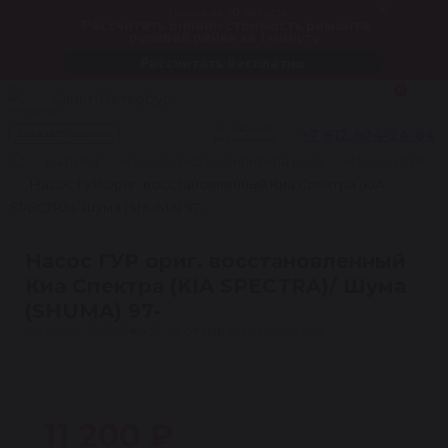
Только до 10 августа
Рассчитать онлайн стоимость ремонта
рулевой рейки за 1 минуту
Рассчитать бесплатно
0
Санкт-Петербург
Звоните!
+7 812 604-24-64
Заказать звонок
Мы работаем
Каталог
Насосы гидроусилителя руля
Насосы ГУР
Насос ГУР ориг. восстановленный Киа Спектра (KIA
SPECTRA)/ Шума (SHUMA) 97-
Насос ГУР ориг. восстановленный
Киа Спектра (KIA SPECTRA)/ Шума
(SHUMA) 97-
Артикул: P0922
★
4.5 · 24 отзыва
Гарантия 1 год
1
11 200 ₽