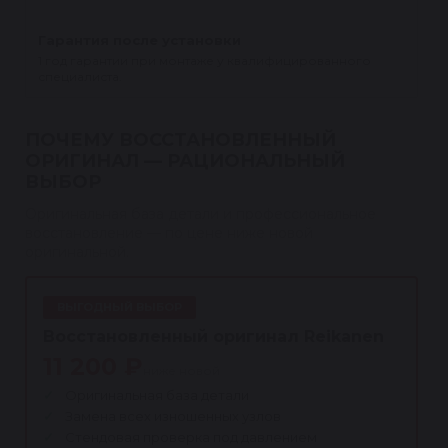
Гарантия после установки
1 год гарантии при монтаже у квалифицированного
специалиста.
ПОЧЕМУ ВОССТАНОВЛЕННЫЙ
ОРИГИНАЛ — РАЦИОНАЛЬНЫЙ
ВЫБОР
Оригинальная база детали и профессиональное
восстановление — по цене ниже новой
оригинальной.
ВЫГОДНЫЙ ВЫБОР
Восстановленный оригинал Reikanen
11 200 ₽
ниже новой
Оригинальная база детали
Замена всех изношенных узлов
Стендовая проверка под давлением