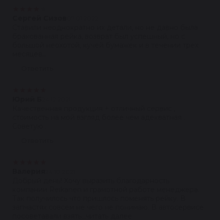
★
★
★
★
★
Сергей Сизов
07.01.2022
Ставили неоднократно их детали, но не давно была
бракованная рейка, возврат был успешный, но с
большой неохотой, кучей бумажек и в течении трех
месяцев...
Ответить
★
★
★
★
★
Юрий Б
24.12.2021
Качественная продукция + отличный сервис ,
стоимость на мой взгляд более чем адекватная .
Советую .
Ответить
★
★
★
★
★
Валерия
24.10.2021
Добрый день! Хочу выразить благодарность
компании Reikanen и грамотной работе менеджера.
Так получилось что пришлось поменять рейку. В
запчастях совсем не чего не понимаю. В автосервисе
посоветавали взять...читать далее