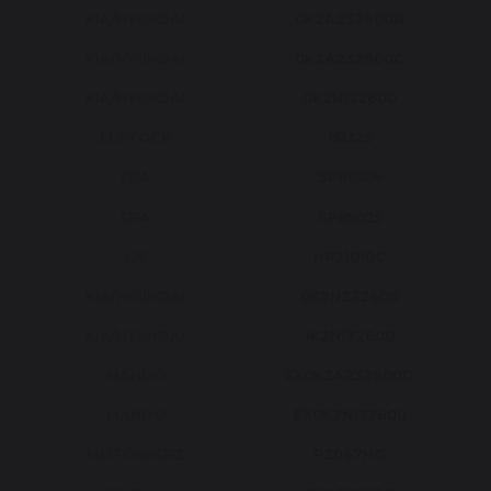
KIA/HYUNDAI
0K2A232600B
KIA/HYUNDAI
0K2A232600C
KIA/HYUNDAI
0K2N132600
ELSTOCK
151325
ERA
SP81006
ERA
SP85025
GS
HP21010C
KIA/HYUNDAI
0K2N232600
KIA/HYUNDAI
1K2N132600
MANDO
EX0K2A232600D
MANDO
EX0K2N132600
MOTORHERZ
P2067HG