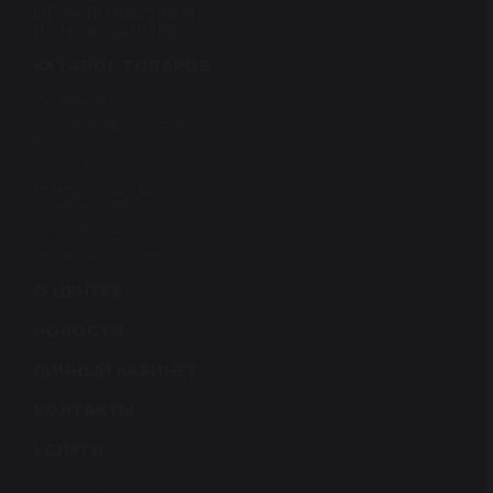
ОГРН 1107847288911
ИНН 7806438709
КАТАЛОГ ТОВАРОВ
Рулевые рейки
Насосы гидроусилителя
руля
Турбины
Компрессоры для
кондиционеров
Рулевые редукторы
Актуаторы турбины
О ЦЕНТРЕ
НОВОСТИ
ЛИЧНЫЙ КАБИНЕТ
КОНТАКТЫ
УСЛУГИ
Ремонт рулевой рейки