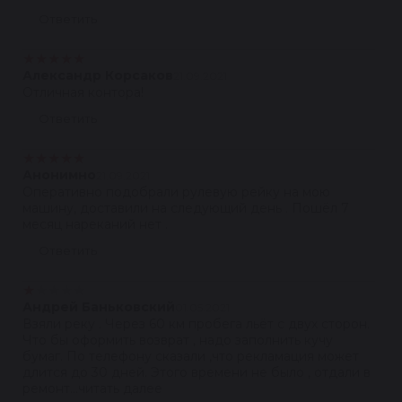
Ответить
★
★
★
★
★
Александр Корсаков
21.09.2021
Отличная контора!
Ответить
★
★
★
★
★
Анонимно
21.09.2021
Оперативно подобрали рулевую рейку на мою
машину, доставили на следующий день . Пошёл 7
месяц нареканий нет .
Ответить
★
★
★
★
★
Андрей Баньковский
01.05.2021
Взяли реку . Через 60 км пробега льёт с двух сторон.
Что бы оформить возврат , надо заполнить кучу
бумаг. По телефону сказали ,что рекламация может
длится до 30 дней. Этого времени не было , отдали в
ремонт...читать далее