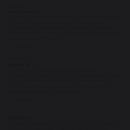
★
★
★
★
★
Анастасия С
19.08.2022
Огромное спасибо сотрудникам. Решили проблему с
рейкой. До этого обращалась в 2 сервиса, никто
толком ничего не объяснил. Здесь мастер провел
полный осмотр машины, дал рекомендации, что ещё
необходимо...читать далее
Ответить
★
★
★
★
★
Vladimir N.
08.08.2022
Приобретал рулевую рейку на пассат б6 с
установкой в Reikanen (г. Москва, Батюнинский пр-д,
д. 15), плюсом был произведён дополнительный
ремонт выявленных поломок (выхлопная система,
электрика, пыльники...читать далее
Ответить
★
★
★
★
★
Дмитрий П.
21.07.2022
Отличная компания! Сделали быстро и качественно!
Рейка была в наличии! Спасибо Вам за помощь!