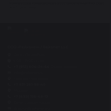
Компрессор кондиционера восстановленный Киа Серато (KI
★
4.5 · 24 отзыва
ООО «Рейканен» / Reikanen LLC
Санкт-Петербург
9:00 - 21:00 пн-вс
+7 (812) 604-24-64
Отдел продаж
Info@reikanen.ru
Нижний Новгород
+7 831 281-86-40
Москва
+7 (495) 156-46-13
Связь с директором
director@reikanen.ru