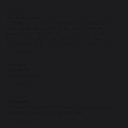
★
★
★
★
★
Maxim Lyamzin
30.05.2022
Приобрел насос Гур с установкой.На следующее
утро обнаружил пустой бачек.Сразу позвонил
мастеру. Меня тут же приняли на гарантийный
ремонт. Оказалось - под замену уплотнительное
колечко на напорном трубопроводе....читать далее
Ответить
★
★
★
★
★
Даниил Ф.
17.04.2022
Хороший сервис
Ответить
★
★
★
★
★
Дмитрий
04.02.2022
Очень сложно добраться и найти . А в целом я все
дружелюбные и доброжелательные
Ответить