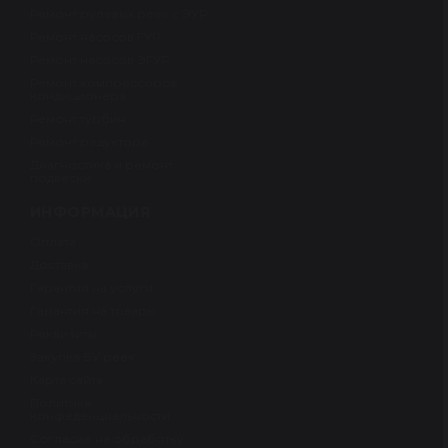
Ремонт рулевых реек с ЭУР
Ремонт насосов ГУР
Ремонт насосов ЭГУР
Ремонт компрессоров
кондиционера
Ремонт турбин
Ремонт редуктора
Диагностика и ремонт
подвески
ИНФОРМАЦИЯ
Оплата
Доставка
Гарантия на услуги
Гарантия на товары
Реквизиты
Закупка БУ реек
Карта сайта
Политика
конфеденциальности
Согласие на обработку