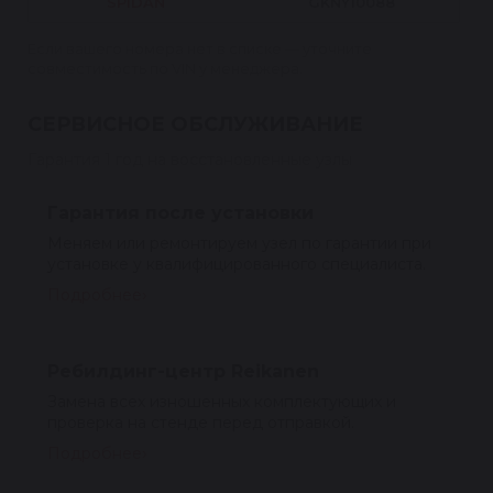
SPIDAN
GKNY10088
Если вашего номера нет в списке — уточните
совместимость по VIN у менеджера.
СЕРВИСНОЕ ОБСЛУЖИВАНИЕ
Гарантия 1 год на восстановленные узлы
Гарантия после установки
Меняем или ремонтируем узел по гарантии при
установке у квалифицированного специалиста.
Подробнее
Ребилдинг-центр Reikanen
Замена всех изношенных комплектующих и
проверка на стенде перед отправкой.
Подробнее