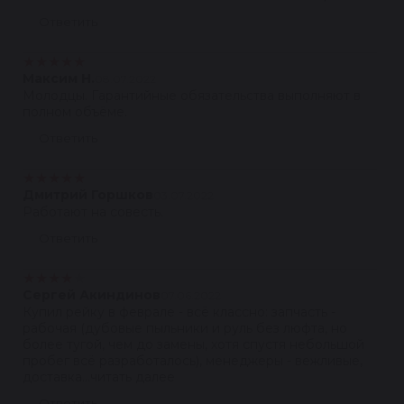
Ответить
★
★
★
★
★
Максим Н.
08.07.2022
Молодцы. Гарантийные обязательства выполняют в
полном объёме.
Ответить
★
★
★
★
★
Дмитрий Горшков
03.07.2022
Работают на совесть.
Ответить
★
★
★
★
★
Сергей Акиндинов
07.06.2022
Купил рейку в феврале - всё классно: запчасть -
рабочая (дубовые пыльники и руль без люфта, но
более тугой, чем до замены, хотя спустя небольшой
пробег всё разработалось), менеджеры - вежливые,
доставка...читать далее
Ответить