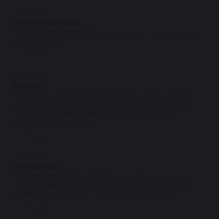
★
★
★
★
★
Антон Пышенков
04.03.2023
Отличные восстановленные запчасти с гарантией, по
низким ценам.
Ответить
★
★
★
★
★
Рагим Д
01.12.2022
Купил пару месяцев назад рулевую рейку. Первый
два дня после установки было немного туговато, а
потом все нормализовалось. Я очень доволен
покупкой. Рекомендую.
Ответить
★
★
★
★
★
Александр С.
27.09.2022
Брал восстановленную рейку на терромонт, пока
полёт нормальный. Сделали быстро и оперативно,
приятные сотрудники. Так что рекомендую!!!!!
Ответить