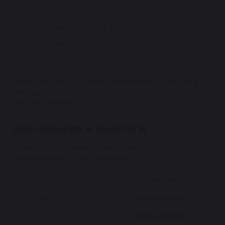
KIA SPECTRA 2001-
KIA SEPHIA [FA] 1995-1998
KIA SHUMA I [FB] 1997-2001
KIA SHUMA II [FB] 2001-2004
Перед покупкой уточните совместимость по VIN у
менеджера — поможем подобрать деталь точно под
ваш автомобиль.
OEM-НОМЕРА И АНАЛОГИ
Артикулы, с которыми совместима деталь —
оригинальные (OEM) и аналоги:
KIA/HYUNDAI
0K2A232600
KIA/HYUNDAI
0K2A232600D
KIA/HYUNDAI
0K2A232600A