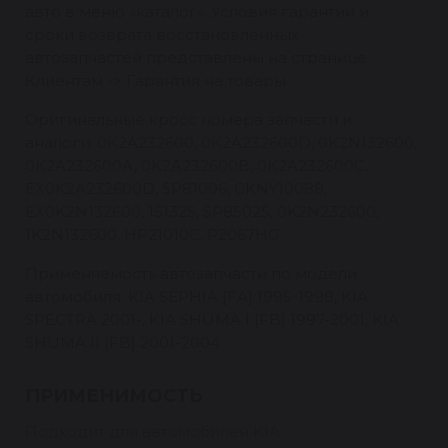
авто в меню «каталог». Условия гарантии и
сроки возврата восстановленных
автозапчастей представлены на странице
Клиентам -> Гарантия на товары.
Оригинальные кросс номера запчасти и
аналоги: 0K2A232600, 0K2A232600D, 0K2N132600,
0K2A232600A, 0K2A232600B, 0K2A232600C,
EX0K2A232600D, SP81006, GKNY10088,
EX0K2N132600, 151325, SP85025, 0K2N232600,
1K2N132600, HP21010C, P2067HG
Применяемость автозапчасти по модели
автомобиля: KIA SEPHIA [FA] 1995-1998, KIA
SPECTRA 2001-, KIA SHUMA I [FB] 1997-2001, KIA
SHUMA II [FB] 2001-2004
ПРИМЕНИМОСТЬ
Подходит для автомобилей KIA: