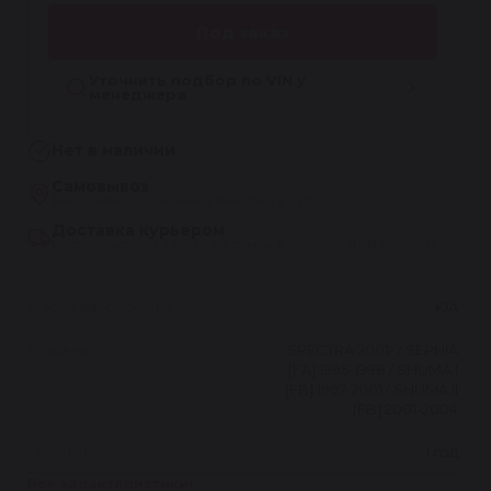
Под заказ
Уточнить подбор по VIN у
менеджера
Нет в наличии
Самовывоз
Бесплатно, из сервиса Reikanen в СПб
Доставка курьером
Бесплатно при заказе на сумму более 30 000 рублей
Марка автомобиля
KIA
Модель
SPECTRA 2001- / SEPHIA
[FA] 1995-1998 / SHUMA I
[FB] 1997-2001 / SHUMA II
[FB] 2001-2004
Гарантия
1 год
Все характеристики