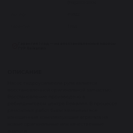
[FB] 2001-2004
Артикул
P0922
Гарантия
1 год
Гарантия 1 год — на восстановленные насосы
ГУР Reikanen
ОПИСАНИЕ
Насос гидроусилителя руля является
восстановленной оригинальной запчастью.
Восстановление произведено в
ребилдинговом центре Reikanen. В процессе
ремонтных работ были заменены все
изношенные комплектующие агрегата на
новые оригинальные или качественные
аналоги.