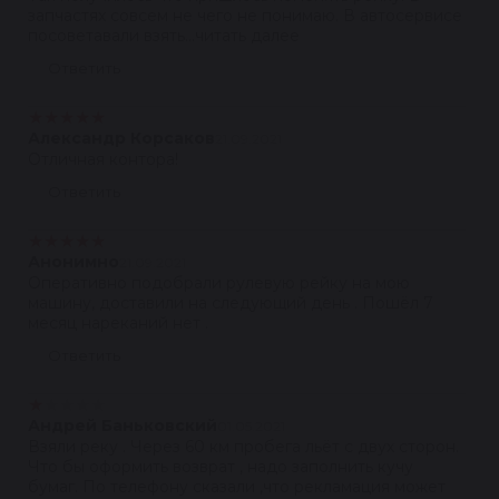
запчастях совсем не чего не понимаю. В автосервисе
посоветавали взять...читать далее
Ответить
★
★
★
★
★
Александр Корсаков
21.09.2021
Отличная контора!
Ответить
★
★
★
★
★
Анонимно
21.09.2021
Оперативно подобрали рулевую рейку на мою
машину, доставили на следующий день . Пошёл 7
месяц нареканий нет .
Ответить
★
★
★
★
★
Андрей Баньковский
01.05.2021
Взяли реку . Через 60 км пробега льёт с двух сторон.
Что бы оформить возврат , надо заполнить кучу
бумаг. По телефону сказали ,что рекламация может