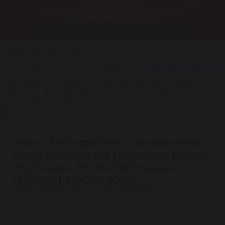
Только до 8 августа
Рассчитать онлайн стоимость ремонта
рулевой рейки за 1 минуту
Рассчитать бесплатно
0
Санкт-Петербург
Звоните!
+7 812 604-24-64
Заказать звонок
Мы работаем
Каталог
Насосы гидроусилителя руля
Насосы ГУР
Насос ГУР ориг. восстановленный Хюндай Санта Фе
(HYUNDAI SANTA FE)/Соната (SONATA)/Траджет (TRAJET) 2.0/2.4
00-06
Насос ГУР ориг. восстановленный
Хюндай Санта Фе (HYUNDAI SANTA
FE)/Соната (SONATA)/Траджет
(TRAJET) 2.0/2.4 00-06
Артикул: P0939
★
4.5 · 24 отзыва
Гарантия 1 год
1