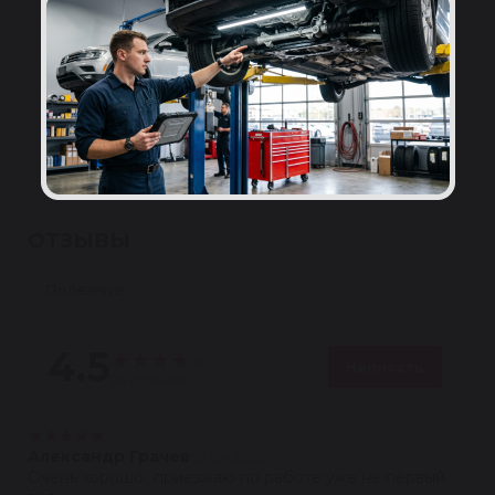
Подробнее
Сервисы по всей России
Установка и диагностика системы ГУР в
авторизованных сервисах-партнёрах.
Подробнее
ОТЗЫВЫ
Полезные
4.5
★
★
★
★
★
Написать
24 отзыва
★
★
★
★
★
Александр Грачев
05.04.2025
Очень хорошо...приезжаю по работе уже не первый