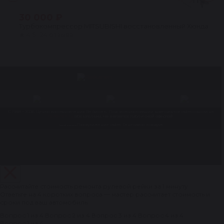
30 000 ₽
Турбокомпрессор MITSUBISHI восстановленный Хюндай Санта
★
4.5 · 24 отзыва
© 1998 – 2026. Центр восстановления Reikanen. При использовании материалов сайта ссылка на
reikanen.ru
обязательна. Не является публичной офертой.
Продвижение сайта- Генератор продаж
Разработка сайта
Рассчитайте стоимость ремонта рулевой рейки за 1 минуту
Ответьте на 4 коротких вопроса — мастер рассчитает стоимость и
сроки под ваш автомобиль.
Вопрос 1 из 4
Вопрос 2 из 4
Вопрос 3 из 4
Вопрос 4 из 4
Вопрос 1 из 4