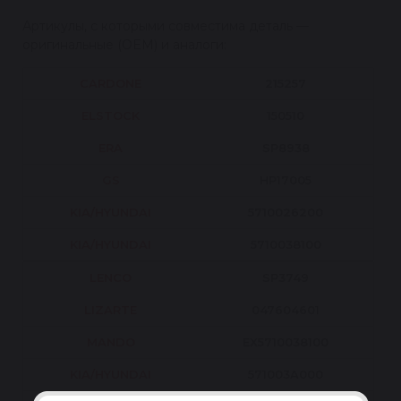
Артикулы, с которыми совместима деталь —
оригинальные (OEM) и аналоги:
CARDONE
215257
ELSTOCK
150510
ERA
SP8938
GS
HP17005
KIA/HYUNDAI
5710026200
KIA/HYUNDAI
5710038100
LENCO
SP3749
LIZARTE
047604601
MANDO
EX5710038100
KIA/HYUNDAI
571003A000