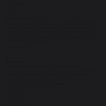
Ответить
★
★
★
★
★
Анастасия С
19.08.2022
Огромное спасибо сотрудникам. Решили проблему с
рейкой. До этого обращалась в 2 сервиса, никто
толком ничего не объяснил. Здесь мастер провел
полный осмотр машины, дал рекомендации, что ещё
необходимо...читать далее
Ответить
★
★
★
★
★
Vladimir N.
08.08.2022
Приобретал рулевую рейку на пассат б6 с
установкой в Reikanen (г. Москва, Батюнинский пр-д,
д. 15), плюсом был произведён дополнительный
ремонт выявленных поломок (выхлопная система,
электрика, пыльники...читать далее
Ответить
★
★
★
★
★
Дмитрий П.
21.07.2022