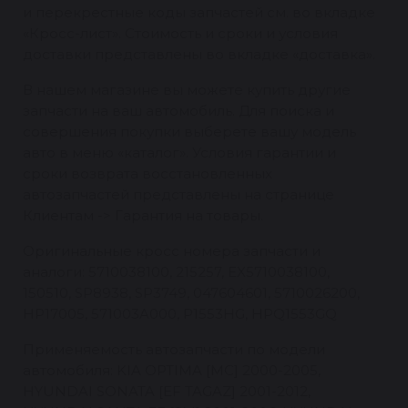
и перекрестные коды запчастей см. во вкладке
«Кросс-лист». Стоимость и сроки и условия
доставки представлены во вкладке «доставка».
В нашем магазине вы можете купить другие
запчасти на ваш автомобиль. Для поиска и
совершения покупки выберете вашу модель
авто в меню «каталог». Условия гарантии и
сроки возврата восстановленных
автозапчастей представлены на странице
Клиентам -> Гарантия на товары.
Оригинальные кросс номера запчасти и
аналоги: 5710038100, 215257, EX5710038100,
150510, SP8938, SP3749, 047604601, 5710026200,
HP17005, 571003A000, P1553HG, HPQ1553GQ
Применяемость автозапчасти по модели
автомобиля: KIA OPTIMA [MC] 2000-2005,
HYUNDAI SONATA [EF TAGAZ] 2001-2012,