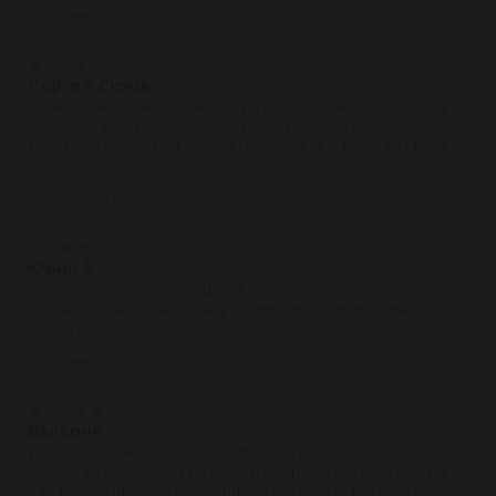
Ответить
★
★
★
★
★
Сергей Сизов
07.01.2022
Ставили неоднократно их детали, но не давно была
бракованная рейка, возврат был успешный, но с
большой неохотой, кучей бумажек и в течении трех
месяцев...
Ответить
★
★
★
★
★
Юрий Б
24.12.2021
Качественная продукция + отличный сервис ,
стоимость на мой взгляд более чем адекватная .
Советую .
Ответить
★
★
★
★
★
Валерия
24.10.2021
Добрый день! Хочу выразить благодарность
компании Reikanen и грамотной работе менеджера.
Так получилось что пришлось поменять рейку. В