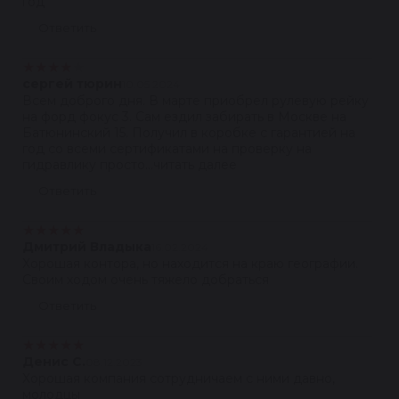
год
Ответить
★
★
★
★
★
сергей тюрин
10.05.2024
Всем доброго дня. В марте приобрел рулевую рейку
на форд фокус 3. Сам ездил забирать в Москве на
Батюнинский 15. Получил в коробке с гарантией на
год со всеми сертификатами на проверку на
гидравлику просто...читать далее
Ответить
★
★
★
★
★
Дмитрий Владыка
16.02.2024
Хорошая контора, но находится на краю географии.
Своим ходом очень тяжело добраться
Ответить
★
★
★
★
★
Денис С.
08.12.2023
Хорошая компания сотрудничаем с ними давно,
молодцы