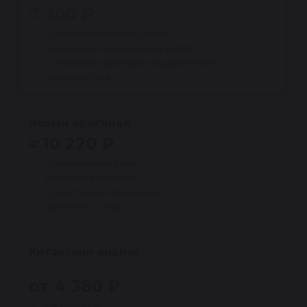
7 300 ₽
ниже новой
Оригинальная база детали
Замена всех изношенных узлов
Стендовая проверка под давлением
Гарантия 1 год
Новый оригинал
≈ 10 220 ₽
дороже ~40%
Оригинальная база
Заводское качество
Существенно выше цена
Гарантия 1–2 года
Китайский аналог
(не продаётся в компании Reikanen)
от 4 380 ₽
выше риски
Не оригинал