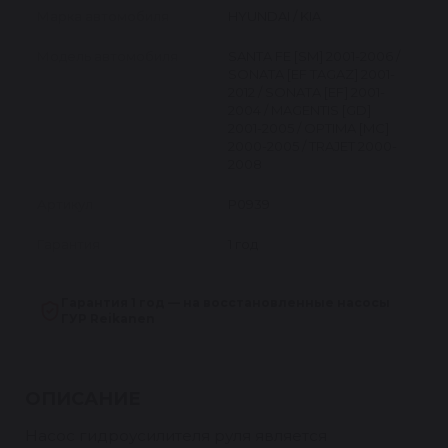
Марка автомобиля
HYUNDAI / KIA
Модель автомобиля
SANTA FE [SM] 2001-2006 /
SONATA [EF TAGAZ] 2001-
2012 / SONATA [EF] 2001-
2004 / MAGENTIS [GD]
2001-2005 / OPTIMA [MC]
2000-2005 / TRAJET 2000-
2008
Артикул
P0939
Гарантия
1 год
Гарантия 1 год — на восстановленные насосы
ГУР Reikanen
ОПИСАНИЕ
Насос гидроусилителя руля является