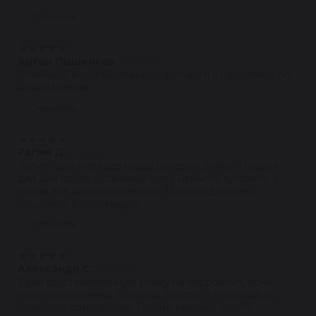
Ответить
★
★
★
★
★
Антон Пышенков
04.03.2023
Отличные восстановленные запчасти с гарантией, по
низким ценам.
Ответить
★
★
★
★
★
Рагим Д
01.12.2022
Купил пару месяцев назад рулевую рейку. Первый
два дня после установки было немного туговато, а
потом все нормализовалось. Я очень доволен
покупкой. Рекомендую.
Ответить
★
★
★
★
★
Александр С.
27.09.2022
Брал восстановленную рейку на терромонт, пока
полёт нормальный. Сделали быстро и оперативно,
приятные сотрудники. Так что рекомендую!!!!!