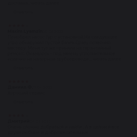
доставка...читать далее
Ответить
★
★
★
★
★
Maxim Lyamzin
30.05.2022
Приобрел насос Гур с установкой.На следующее
утро обнаружил пустой бачек.Сразу позвонил
мастеру. Меня тут же приняли на гарантийный
ремонт. Оказалось - под замену уплотнительное
колечко на напорном трубопроводе....читать далее
Ответить
★
★
★
★
★
Даниил Ф.
17.04.2022
Хороший сервис
Ответить
★
★
★
★
★
Дмитрий
04.02.2022
Очень сложно добраться и найти . А в целом я все
дружелюбные и доброжелательные