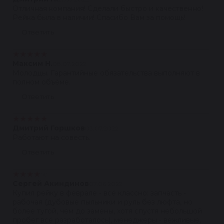
Отличная компания! Сделали быстро и качественно!
Рейка была в наличии! Спасибо Вам за помощь!
Ответить
★
★
★
★
★
Максим Н.
08.07.2022
Молодцы. Гарантийные обязательства выполняют в
полном объёме.
Ответить
★
★
★
★
★
Дмитрий Горшков
03.07.2022
Работают на совесть.
Ответить
★
★
★
★
★
Сергей Акиндинов
07.06.2022
Купил рейку в феврале - всё классно: запчасть -
рабочая (дубовые пыльники и руль без люфта, но
более тугой, чем до замены, хотя спустя небольшой
пробег всё разработалось), менеджеры - вежливые,