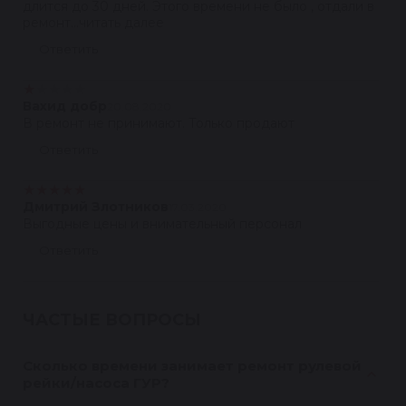
длится до 30 дней. Этого времени не было , отдали в
ремонт...читать далее
Ответить
★
★
★
★
★
Вахид добр
20.08.2020
В ремонт не принимают. Только продают
Ответить
★
★
★
★
★
Дмитрий Злотников
17.03.2020
Выгодные цены и внимательный персонал
Ответить
ЧАСТЫЕ ВОПРОСЫ
Сколько времени занимает ремонт рулевой
рейки/насоса ГУР?