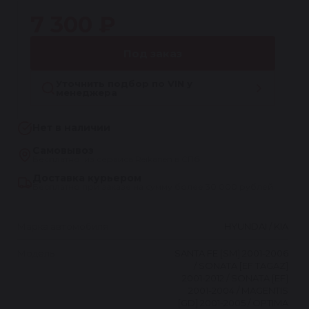
7 300 ₽
Под заказ
Уточнить подбор по VIN у
менеджера
Нет в наличии
Самовывоз
Бесплатно, из сервиса Reikanen в СПб
Доставка курьером
Бесплатно при заказе на сумму более 30 000 рублей
Марка автомобиля
HYUNDAI / KIA
Модель
SANTA FE [SM] 2001-2006
/ SONATA [EF TAGAZ]
2001-2012 / SONATA [EF]
2001-2004 / MAGENTIS
[GD] 2001-2005 / OPTIMA