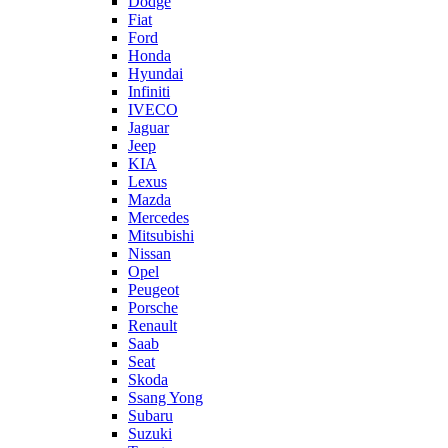
Dodge
Fiat
Ford
Honda
Hyundai
Infiniti
IVECO
Jaguar
Jeep
KIA
Lexus
Mazda
Mercedes
Mitsubishi
Nissan
Opel
Peugeot
Porsche
Renault
Saab
Seat
Skoda
Ssang Yong
Subaru
Suzuki