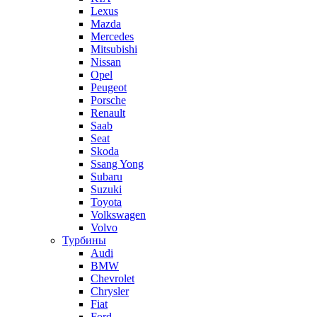
Lexus
Mazda
Mercedes
Mitsubishi
Nissan
Opel
Peugeot
Porsche
Renault
Saab
Seat
Skoda
Ssang Yong
Subaru
Suzuki
Toyota
Volkswagen
Volvo
Турбины
Audi
BMW
Chevrolet
Chrysler
Fiat
Ford