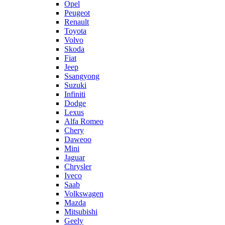
Opel
Peugeot
Renault
Toyota
Volvo
Skoda
Fiat
Jeep
Ssangyong
Suzuki
Infiniti
Dodge
Lexus
Alfa Romeo
Chery
Daweoo
Mini
Jaguar
Chrysler
Iveco
Saab
Volkswagen
Mazda
Mitsubishi
Geely