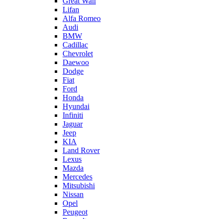
Great Wall
Lifan
Alfa Romeo
Audi
BMW
Cadillac
Chevrolet
Daewoo
Dodge
Fiat
Ford
Honda
Hyundai
Infiniti
Jaguar
Jeep
KIA
Land Rover
Lexus
Mazda
Mercedes
Mitsubishi
Nissan
Opel
Peugeot