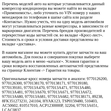
Перечень моделей авто на которые устанавливается данный
компрессор кондиционера вы можете найти во вкладке
«Применимость», либо уточнить по VIN номеру у наших
менеджеров по телефонам в шапке сайта или разделе
«Контакты». Нужно учесть, что на одну модель автомобиля
могут устанавливаться разные компрессоры, в зависимости от
маркировки двигателя. Перечень брендов производителей и
перекрестные коды запчастей см. во вкладке «Кросс-лист».
Стоимость и сроки и условия доставки представлены во
вкладке «доставка».
В нашем магазине вы можете купить другие запчасти на ваш
автомобиль. Для поиска и совершения покупки выберете
вашу модель авто в меню «каталог». Условия гарантии и
сроки возврата восстановленных автозапчастей представлены
на странице Клиентам -> Гарантия на товары.
Оригинальные кросс номера запчасти и аналоги: 9770126200,
9770126300, 9770138170, 9770138171, 9770139180,
9770139181, 977013A470, 977013A471, 977013A480,
977013A481, 977013A670, 977013A671, 977013A672,
977013A680, 977013A681, 977013A682, 9770138171, 89238,
8FK351273231, 241104, HYAK123, TSP0159480, 510403,
AC50602, 810517010, ACP1230000P, 32204, 977013A651,
LCAC0837