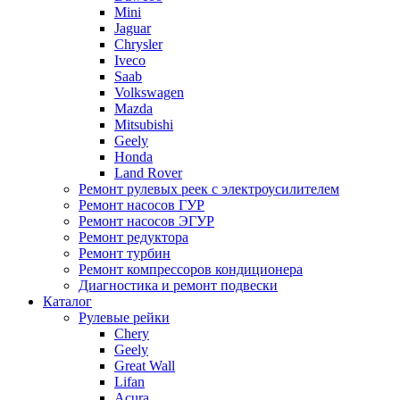
Mini
Jaguar
Chrysler
Iveco
Saab
Volkswagen
Mazda
Mitsubishi
Geely
Honda
Land Rover
Ремонт рулевых реек с электроусилителем
Ремонт насосов ГУР
Ремонт насосов ЭГУР
Ремонт редуктора
Ремонт турбин
Ремонт компрессоров кондиционера
Диагностика и ремонт подвески
Каталог
Рулевые рейки
Chery
Geely
Great Wall
Lifan
Acura