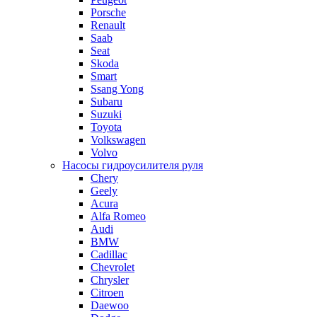
Porsche
Renault
Saab
Seat
Skoda
Smart
Ssang Yong
Subaru
Suzuki
Toyota
Volkswagen
Volvo
Насосы гидроусилителя руля
Chery
Geely
Acura
Alfa Romeo
Audi
BMW
Cadillac
Chevrolet
Chrysler
Citroen
Daewoo