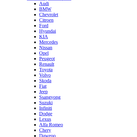
Audi
BMW
Chevrolet
Citroen
Ford
Hyundai
KIA
Mercedes
Nissan
Opel
Peugeot
Renault
Toyota
Volvo
Skoda
Fiat
Jeep
Ssangyong
Suzuki
Infiniti
Dodge
Lexus
Alfa Romeo
Chery
Daweoo