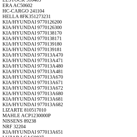
ERA
AC50602
HC-CARGO
241104
HELLA
8FK351273231
KIA/HYUNDAI
9770126200
KIA/HYUNDAI
9770126300
KIA/HYUNDAI
9770138170
KIA/HYUNDAI
9770138171
KIA/HYUNDAI
9770139180
KIA/HYUNDAI
9770139181
KIA/HYUNDAI
977013A470
KIA/HYUNDAI
977013A471
KIA/HYUNDAI
977013A480
KIA/HYUNDAI
977013A481
KIA/HYUNDAI
977013A670
KIA/HYUNDAI
977013A671
KIA/HYUNDAI
977013A672
KIA/HYUNDAI
977013A680
KIA/HYUNDAI
977013A681
KIA/HYUNDAI
977013A682
LIZARTE
810517010
MAHLE
ACP1230000P
NISSENS
89238
NRF
32204
KIA/HYUNDAI
977013A651