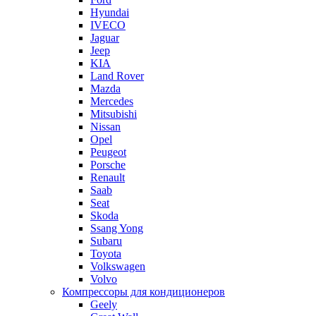
Hyundai
IVECO
Jaguar
Jeep
KIA
Land Rover
Mazda
Mercedes
Mitsubishi
Nissan
Opel
Peugeot
Porsche
Renault
Saab
Seat
Skoda
Ssang Yong
Subaru
Toyota
Volkswagen
Volvo
Компрессоры для кондиционеров
Geely