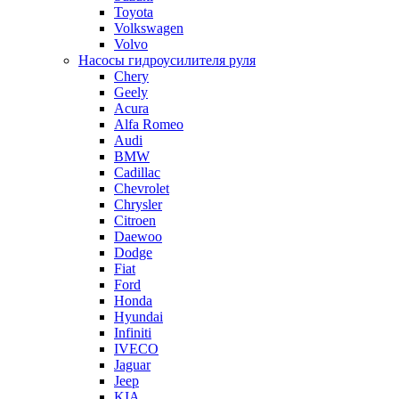
Toyota
Volkswagen
Volvo
Насосы гидроусилителя руля
Chery
Geely
Acura
Alfa Romeo
Audi
BMW
Cadillac
Chevrolet
Chrysler
Citroen
Daewoo
Dodge
Fiat
Ford
Honda
Hyundai
Infiniti
IVECO
Jaguar
Jeep
KIA