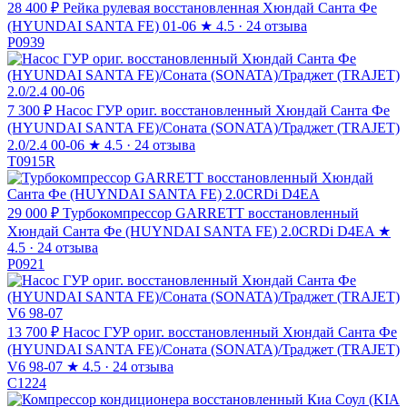
28 400 ₽
Рейка рулевая восстановленная Хюндай Санта Фе
(HYUNDAI SANTA FE) 01-06
★
4.5 · 24 отзыва
P0939
7 300 ₽
Насос ГУР ориг. восстановленный Хюндай Санта Фе
(HYUNDAI SANTA FE)/Соната (SONATA)/Траджет (TRAJET)
2.0/2.4 00-06
★
4.5 · 24 отзыва
T0915R
29 000 ₽
Турбокомпрессор GARRETT восстановленный
Хюндай Санта Фе (HUYNDAI SANTA FE) 2.0CRDi D4EA
★
4.5 · 24 отзыва
P0921
13 700 ₽
Насос ГУР ориг. восстановленный Хюндай Санта Фе
(HYUNDAI SANTA FE)/Соната (SONATA)/Траджет (TRAJET)
V6 98-07
★
4.5 · 24 отзыва
C1224