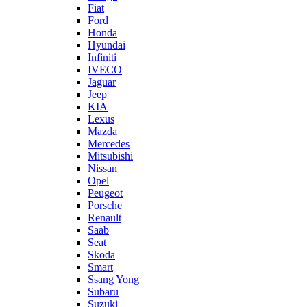
Fiat
Ford
Honda
Hyundai
Infiniti
IVECO
Jaguar
Jeep
KIA
Lexus
Mazda
Mercedes
Mitsubishi
Nissan
Opel
Peugeot
Porsche
Renault
Saab
Seat
Skoda
Smart
Ssang Yong
Subaru
Suzuki