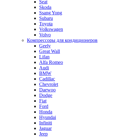
Seat
Skoda
Ssang Yong
Subaru
Toyota
Volkswagen
Volvo
Компрессоры для кондиционеров
Geely
Great Wall
Lifan
Alfa Romeo
Audi
BMW
Cadillac
Chevrolet
Daewoo
Dodge
Fiat
Ford
Honda
Hyundai
Infiniti
Jaguar
Jeep