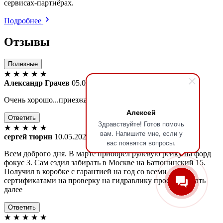
сервисах-партнёрах.
Подробнее
Отзывы
Полезные
★
★
★
★
★
Александр Грачев
05.04.2025
Очень хорошо...приезжаю по работе уже не первый год
Алексей
Ответить
Здравствуйте! Готов помочь
★
★
★
★
★
вам. Напишите мне, если у
сергей тюрин
10.05.2024
вас появятся вопросы.
Всем доброго дня. В марте приобрел рулевую рейку на форд
фокус 3. Сам ездил забирать в Москве на Батюнинский 15.
Получил в коробке с гарантией на год со всеми
сертификатами на проверку на гидравлику просто...читать
далее
Ответить
★
★
★
★
★