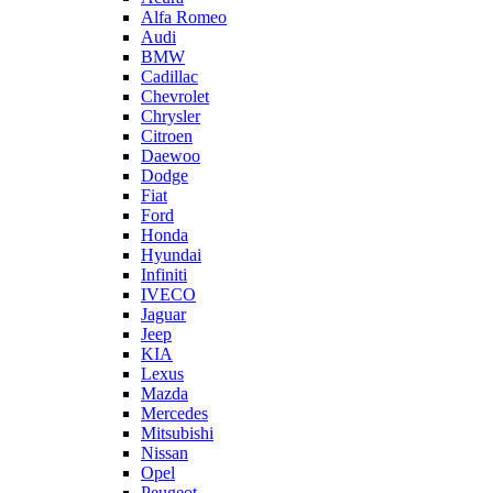
Alfa Romeo
Audi
BMW
Cadillac
Chevrolet
Chrysler
Citroen
Daewoo
Dodge
Fiat
Ford
Honda
Hyundai
Infiniti
IVECO
Jaguar
Jeep
KIA
Lexus
Mazda
Mercedes
Mitsubishi
Nissan
Opel
Peugeot