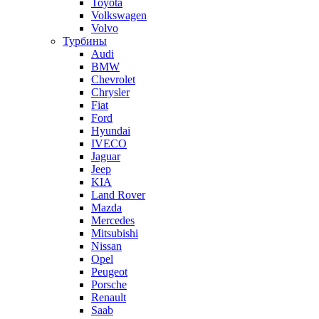
Toyota
Volkswagen
Volvo
Турбины
Audi
BMW
Chevrolet
Chrysler
Fiat
Ford
Hyundai
IVECO
Jaguar
Jeep
KIA
Land Rover
Mazda
Mercedes
Mitsubishi
Nissan
Opel
Peugeot
Porsche
Renault
Saab