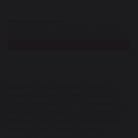
Ремонт рулевых реек
Отремонтируем за один день. Гарантия до года. Подменный фонд в наличии
Узнать цену
Проверить самостоятельно: сначала
проверьте уровень топлива. Если бак не
пустой, прислушайтесь — при включении
зажигания (до поворота ключа до конца)
исправный насос издаёт тихое гудение
секунды на две. Тишина — повод