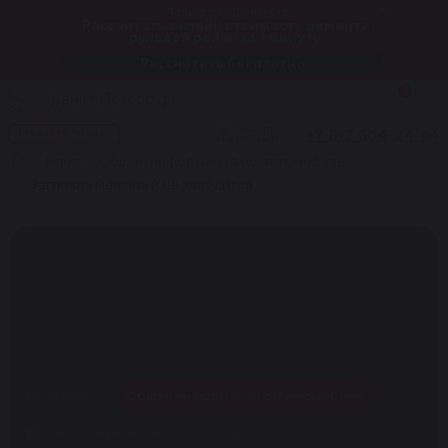
Только до 10 августа
Рассчитать онлайн стоимость ремонта
рулевой рейки за 1 минуту
Рассчитать бесплатно
0
Санкт-Петербург
Звоните!
+7 812 604-24-64
Заказать звонок
Мы работаем
Блог
Общая информация об автомобиле
Заглохла машина и не заводится
26.06.2026
Общая информация об автомобиле
467
Время чтения:
10 минут