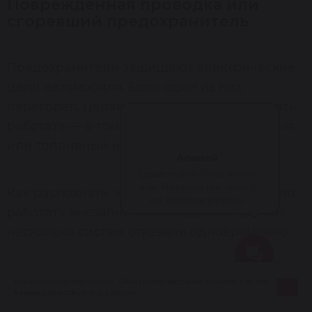
Повреждённая проводка или
сгоревший предохранитель
Предохранители защищают электрические
цепи автомобиля. Если один из них
перегорел, целая система может перестать
работать — в том числе система зажигания
или топливный насос.
Алексей
Здравствуйте! Готов помочь
вам. Напишите мне, если у
Как распознать: что-то в машине перестало
вас появятся вопросы.
работать внезапно и без видимых причин,
несколько систем отказали одновременно.
Проверить самостоятельно: блок
Мы используем
cookies
. Они помогают нам понять, как вы
ок
взаимодействуете с сайтом
предохранителей обычно находится под
РАССЧИТАТЬ
ПОЗВОНИТЬ
СТОИМОСТЬ РЕМОНТА АГРЕГАТА
БЕСПЛАТНО