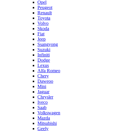
Opel
Peugeot
Renault
Toyota
Volvo
Skoda
Fiat
Jeep
Ssangyong
Suzuki
Infiniti
Dodge
Lexus
Alfa Romeo
Chery
Daweoo
Mini
Jaguar
Chrysler
Iveco
Saab
Volkswagen
Mazda
Mitsubishi
Geely