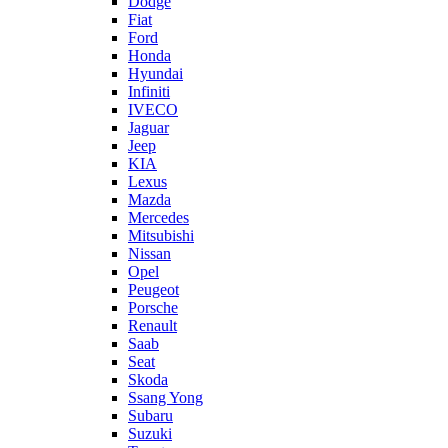
Dodge
Fiat
Ford
Honda
Hyundai
Infiniti
IVECO
Jaguar
Jeep
KIA
Lexus
Mazda
Mercedes
Mitsubishi
Nissan
Opel
Peugeot
Porsche
Renault
Saab
Seat
Skoda
Ssang Yong
Subaru
Suzuki