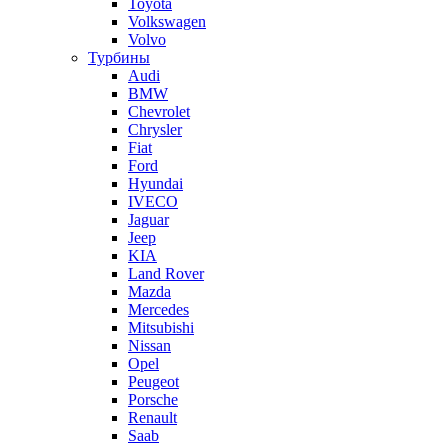
Toyota
Volkswagen
Volvo
Турбины
Audi
BMW
Chevrolet
Chrysler
Fiat
Ford
Hyundai
IVECO
Jaguar
Jeep
KIA
Land Rover
Mazda
Mercedes
Mitsubishi
Nissan
Opel
Peugeot
Porsche
Renault
Saab