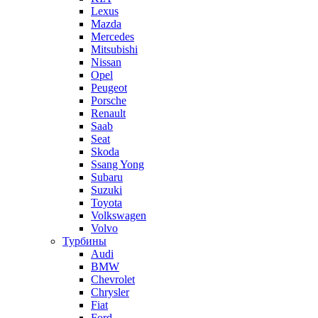
Lexus
Mazda
Mercedes
Mitsubishi
Nissan
Opel
Peugeot
Porsche
Renault
Saab
Seat
Skoda
Ssang Yong
Subaru
Suzuki
Toyota
Volkswagen
Volvo
Турбины
Audi
BMW
Chevrolet
Chrysler
Fiat
Ford