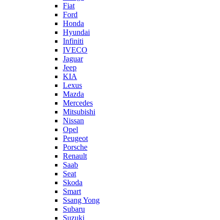
Fiat
Ford
Honda
Hyundai
Infiniti
IVECO
Jaguar
Jeep
KIA
Lexus
Mazda
Mercedes
Mitsubishi
Nissan
Opel
Peugeot
Porsche
Renault
Saab
Seat
Skoda
Smart
Ssang Yong
Subaru
Suzuki