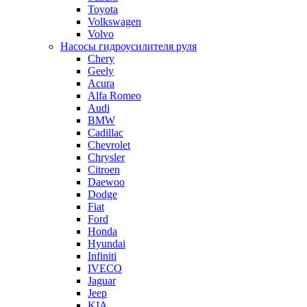
Toyota
Volkswagen
Volvo
Насосы гидроусилителя руля
Chery
Geely
Acura
Alfa Romeo
Audi
BMW
Cadillac
Chevrolet
Chrysler
Citroen
Daewoo
Dodge
Fiat
Ford
Honda
Hyundai
Infiniti
IVECO
Jaguar
Jeep
KIA