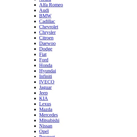
Alfa Romeo
Audi
BMW
Cadillac
Chevrolet
Chrysler
Citroen
Daewoo
Dodge
Fiat
Ford
Honda
Hyundai
Infiniti
IVECO
Jaguar
Jeep
KIA
Lexus
Mazda
Mercedes
Mitsubishi
Nissan
Opel
Peugeot