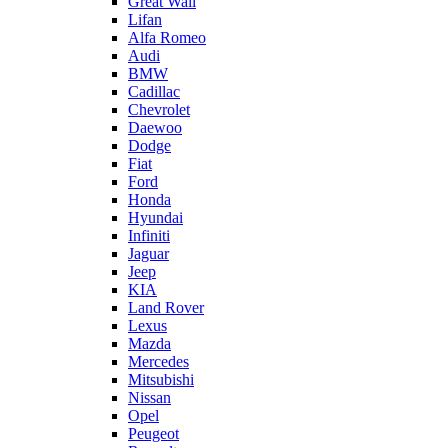
Great Wall
Lifan
Alfa Romeo
Audi
BMW
Cadillac
Chevrolet
Daewoo
Dodge
Fiat
Ford
Honda
Hyundai
Infiniti
Jaguar
Jeep
KIA
Land Rover
Lexus
Mazda
Mercedes
Mitsubishi
Nissan
Opel
Peugeot