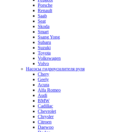
Porsche
Renault
Saab
Seat
Skoda
Smart
Ssang Yong
Subaru
Suzuki
Toyota
Volkswagen
Volvo
Насосы гидроусилителя руля
Chery
Geely
Acura
Alfa Romeo
Audi
BMW
Cadillac
Chevrolet
Chrysler
Citroen
Daewoo