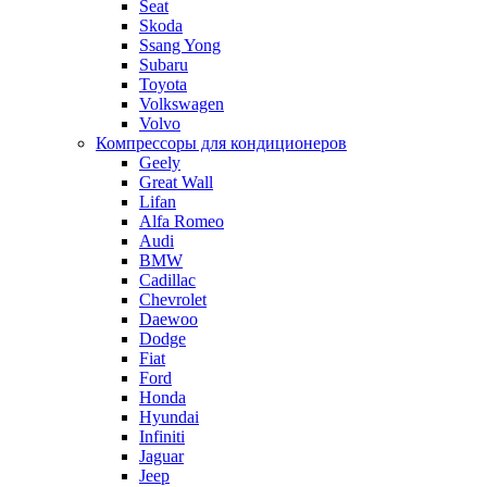
Seat
Skoda
Ssang Yong
Subaru
Toyota
Volkswagen
Volvo
Компрессоры для кондиционеров
Geely
Great Wall
Lifan
Alfa Romeo
Audi
BMW
Cadillac
Chevrolet
Daewoo
Dodge
Fiat
Ford
Honda
Hyundai
Infiniti
Jaguar
Jeep