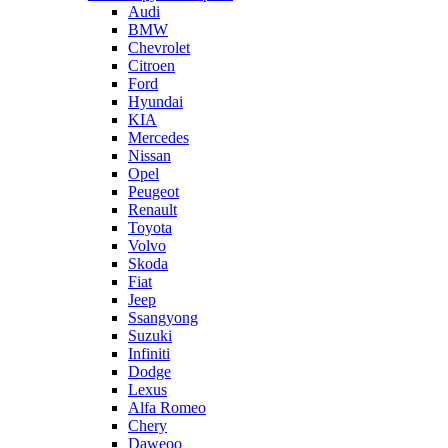
Audi
BMW
Chevrolet
Citroen
Ford
Hyundai
KIA
Mercedes
Nissan
Opel
Peugeot
Renault
Toyota
Volvo
Skoda
Fiat
Jeep
Ssangyong
Suzuki
Infiniti
Dodge
Lexus
Alfa Romeo
Chery
Daweoo