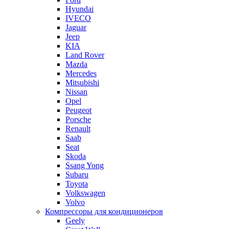
Hyundai
IVECO
Jaguar
Jeep
KIA
Land Rover
Mazda
Mercedes
Mitsubishi
Nissan
Opel
Peugeot
Porsche
Renault
Saab
Seat
Skoda
Ssang Yong
Subaru
Toyota
Volkswagen
Volvo
Компрессоры для кондиционеров
Geely