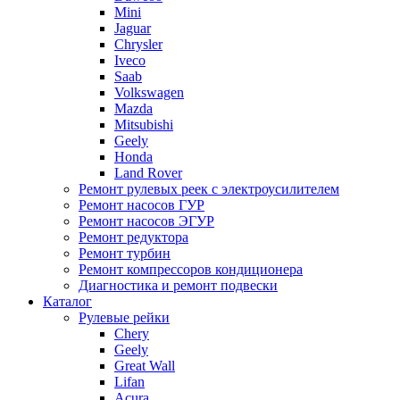
Mini
Jaguar
Chrysler
Iveco
Saab
Volkswagen
Mazda
Mitsubishi
Geely
Honda
Land Rover
Ремонт рулевых реек с электроусилителем
Ремонт насосов ГУР
Ремонт насосов ЭГУР
Ремонт редуктора
Ремонт турбин
Ремонт компрессоров кондиционера
Диагностика и ремонт подвески
Каталог
Рулевые рейки
Chery
Geely
Great Wall
Lifan
Acura