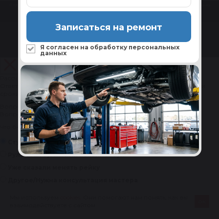
© 1998 – 2026. Центр восстановления Reikanen. При использовании материалов сайта ссылка на
reikanen.ru
обязательна. Не является публичной офертой.
Продвижение сайта- Генератор продаж
Разработка сайта
Записаться на ремонт
Я согласен на обработку
персональных
данных
Рассчитайте стоимость ремонта рулевой рейки за 1 минуту
Ответьте на 4 коротких вопроса — мастер рассчитает стоимость и
сроки под ваш автомобиль.
Вопрос 1 из 4
Вопрос 2 из 4
Вопрос 3 из 4
Вопрос 4 из 4
Вопрос 1 из 4
Что беспокоит в рулевом управлении?
Стук или люфт в руле
Течь жидкости
Руль стал тугим или появился гул
Уже сказали менять рейку
Другое/Нужна консультация мастера
Следующий вопрос
Мы используем
cookies
. Они помогают нам понять, как вы
ок
взаимодействуете с сайтом
РАССЧИТАТЬ
ПОЗВОНИТЬ
СТОИМОСТЬ РЕМОНТА АГРЕГАТА
БЕСПЛАТНО