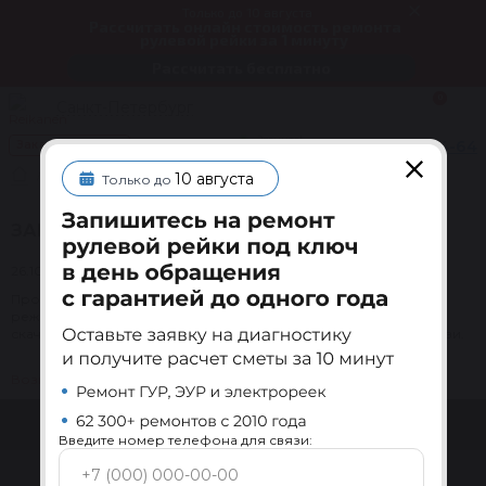
Только до 10 августа
Рассчитать онлайн стоимость ремонта
рулевой рейки за 1 минуту
Рассчитать бесплатно
0
Санкт-Петербург
Звоните!
+7 812 604-24-64
Заказать звонок
Мы работаем
Новости
Запуск сайта
10 августа
Только до
ЗАПУСК САЙТА
26.10.2009
Произошел запуск интернет-магазина Reikanen в тестовом
режиме. Пока сайт работает в режиме сайта-визитки. Можно
скачать последний прайс-лист, работает форма обратной связи.
Возврат к списку
Введите номер телефона для связи: