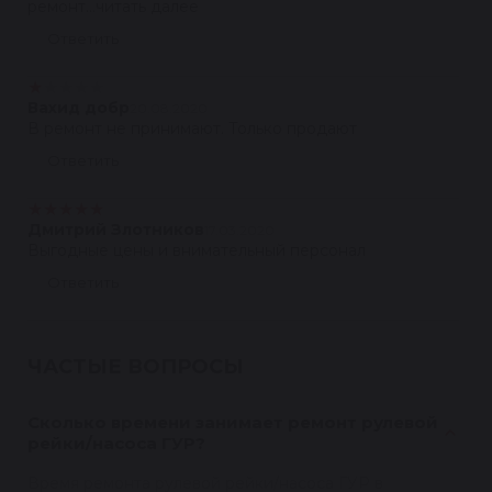
ремонт...читать далее
Ответить
★
★
★
★
★
Вахид добр
20.08.2020
В ремонт не принимают. Только продают
Ответить
★
★
★
★
★
Дмитрий Злотников
17.03.2020
Выгодные цены и внимательный персонал
Ответить
ЧАСТЫЕ ВОПРОСЫ
Сколько времени занимает ремонт рулевой
рейки/насоса ГУР?
Время ремонта рулевой рейки/насоса ГУР в