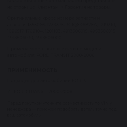
восстановленных автозапчастей представлены
на странице Клиентам -> Гарантия на товары.
Оригинальные кросс номера запчасти и
аналоги: 1355066, 1233375, 3C1Q6K6B2EA, 1219310,
1096517, 1789104, 1201183, 4913506015, 49S3506015,
4913506030, 4913506000
Применяемость автозапчасти по модели
автомобиля: FORD TRANSIT 2000-2006
ПРИМЕНИМОСТЬ
Подходит для автомобилей FORD:
FORD TRANSIT 2000-2006
Перед покупкой уточните совместимость по VIN у
менеджера — поможем подобрать деталь точно под
ваш автомобиль.