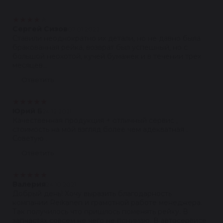
★
★
★
★
★
Сергей Сизов
07.01.2022
Ставили неоднократно их детали, но не давно была
бракованная рейка, возврат был успешный, но с
большой неохотой, кучей бумажек и в течении трех
месяцев...
Ответить
★
★
★
★
★
Юрий Б
24.12.2021
Качественная продукция + отличный сервис ,
стоимость на мой взгляд более чем адекватная .
Советую .
Ответить
★
★
★
★
★
Валерия
24.10.2021
Добрый день! Хочу выразить благодарность
компании Reikanen и грамотной работе менеджера.
Так получилось что пришлось поменять рейку. В
запчастях совсем не чего не понимаю. В автосервисе