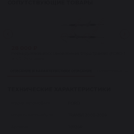
СОПУТСТВУЮЩИЕ ТОВАРЫ
28 000 ₽
Рейка рулевая восстановленная Форд Транзит (FORD TRANS
★
4.5 · 24 отзыва
ОПИСАНИЕ И ХАРАКТЕРИСТИКИ
ОПИСАНИЕ
ПРИМЕНИМОСТЬ
ТЕХНИЧЕСКИЕ ХАРАКТЕРИСТИКИ
Марка автомобиля
FORD
Модель автомобиля
TRANSIT 2000-2006
Артикул
T0720R