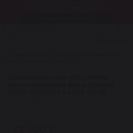
Только до 7 августа
Рассчитать онлайн стоимость ремонта
рулевой рейки за 1 минуту
Рассчитать бесплатно
0
Санкт-Петербург
Звоните!
+7 812 604-24-64
Заказать звонок
Мы работаем
Каталог
Турбины
Турбокомпрессор MITSUBISHI восстановленный Форд
Транзит (FORD TRANSIT) 2.4TDE 00-06
Турбокомпрессор MITSUBISHI
восстановленный Форд Транзит
(FORD TRANSIT) 2.4TDE 00-06
Артикул: T0720R
★
4.5 · 24 отзыва
Гарантия 1 год
1
32 000 ₽