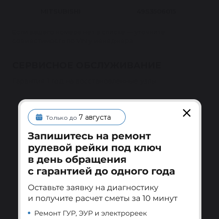
MITSUBISHI
49S3506015
Если вашего номера нет в списке — уточните
совместимость по VIN у менеджера.
СЕРВИСНОЕ ОБСЛУЖИВАНИЕ
Гарантия 1 год на восстановленные узлы
Гарантия после установки
7 августа
Меняем или ремонтируем узел по гарантии при
Только до
установке у квалифицированного специалиста.
Подробнее
Ребилдинг-центр Reikanen
Замена всех изношенных комплектующих и
проверка на стенде перед отправкой.
Подробнее