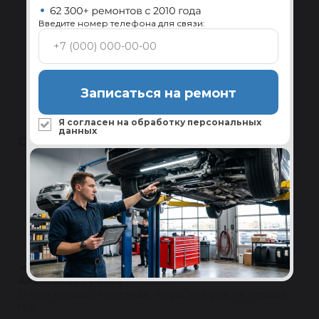
Введите номер телефона для связи:
Сервисы по всей России
Установка и диагностика системы ГУР в
авторизованных сервисах-партнёрах.
Подробнее
Записаться на ремонт
Я согласен на обработку
персональных
данных
ОТЗЫВЫ
Полезные
4.5
★
★
★
★
★
Написать
24 отзыва
★
★
★
★
★
Александр Грачев
05.04.2025
Очень хорошо...приезжаю по работе уже не первый
год