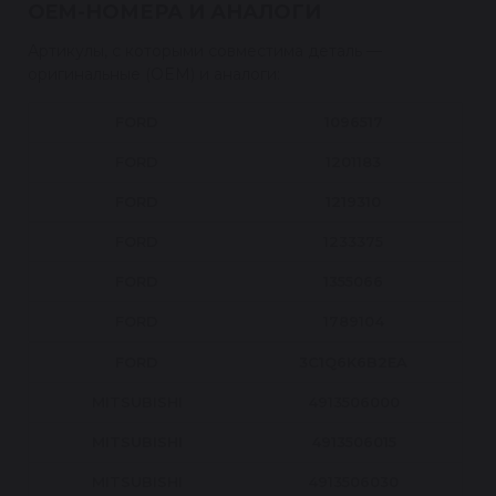
OEM-НОМЕРА И АНАЛОГИ
Артикулы, с которыми совместима деталь —
оригинальные (OEM) и аналоги:
FORD
1096517
FORD
1201183
FORD
1219310
FORD
1233375
FORD
1355066
FORD
1789104
FORD
3C1Q6K6B2EA
MITSUBISHI
4913506000
MITSUBISHI
4913506015
MITSUBISHI
4913506030