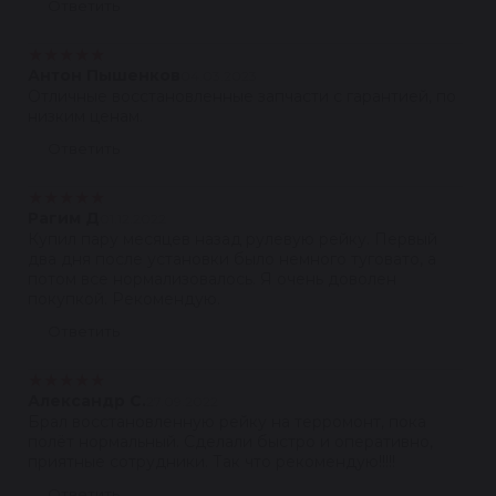
Ответить
★
★
★
★
★
Антон Пышенков
04.03.2023
Отличные восстановленные запчасти с гарантией, по
низким ценам.
Ответить
★
★
★
★
★
Рагим Д
01.12.2022
Купил пару месяцев назад рулевую рейку. Первый
два дня после установки было немного туговато, а
потом все нормализовалось. Я очень доволен
покупкой. Рекомендую.
Ответить
★
★
★
★
★
Александр С.
27.09.2022
Брал восстановленную рейку на терромонт, пока
полёт нормальный. Сделали быстро и оперативно,
приятные сотрудники. Так что рекомендую!!!!!
Ответить