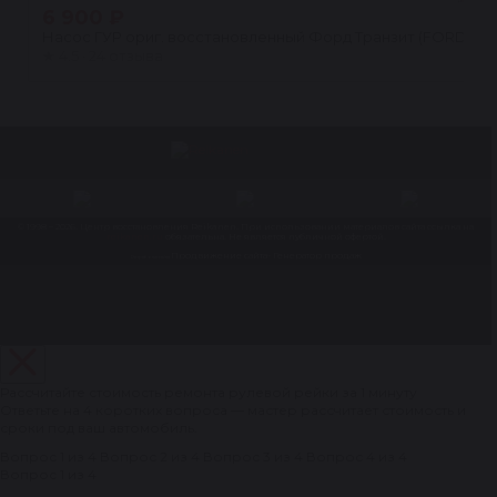
6 900 ₽
Насос ГУР ориг. восстановленный Форд Транзит (FORD TRA
★
4.5 · 24 отзыва
© 1998 – 2026. Центр восстановления Reikanen. При использовании материалов сайта ссылка на
reikanen.ru
обязательна. Не является публичной офертой.
Продвижение сайта- Генератор продаж
Разработка сайта
Рассчитайте стоимость ремонта рулевой рейки за 1 минуту
Ответьте на 4 коротких вопроса — мастер рассчитает стоимость и
сроки под ваш автомобиль.
Вопрос 1 из 4
Вопрос 2 из 4
Вопрос 3 из 4
Вопрос 4 из 4
Вопрос 1 из 4