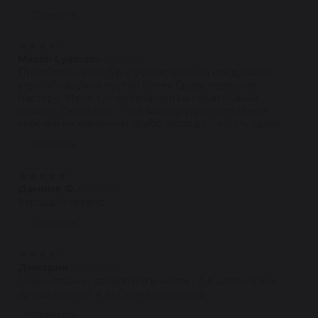
Ответить
★
★
★
★
★
Maxim Lyamzin
30.05.2022
Приобрел насос Гур с установкой.На следующее
утро обнаружил пустой бачек.Сразу позвонил
мастеру. Меня тут же приняли на гарантийный
ремонт. Оказалось - под замену уплотнительное
колечко на напорном трубопроводе....читать далее
Ответить
★
★
★
★
★
Даниил Ф.
17.04.2022
Хороший сервис
Ответить
★
★
★
★
★
Дмитрий
04.02.2022
Очень сложно добраться и найти . А в целом я все
дружелюбные и доброжелательные
Ответить