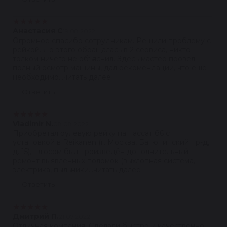
★
★
★
★
★
Анастасия С
19.08.2022
Огромное спасибо сотрудникам. Решили проблему с
рейкой. До этого обращалась в 2 сервиса, никто
толком ничего не объяснил. Здесь мастер провел
полный осмотр машины, дал рекомендации, что ещё
необходимо...читать далее
Ответить
★
★
★
★
★
Vladimir N.
08.08.2022
Приобретал рулевую рейку на пассат б6 с
установкой в Reikanen (г. Москва, Батюнинский пр-д,
д. 15), плюсом был произведён дополнительный
ремонт выявленных поломок (выхлопная система,
электрика, пыльники...читать далее
Ответить
★
★
★
★
★
Дмитрий П.
21.07.2022
Отличная компания! Сделали быстро и качественно!