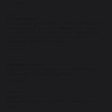
Ответить
★
★
★
★
★
сергей тюрин
10.05.2024
Всем доброго дня. В марте приобрел рулевую рейку
на форд фокус 3. Сам ездил забирать в Москве на
Батюнинский 15. Получил в коробке с гарантией на
год со всеми сертификатами на проверку на
гидравлику просто...читать далее
Ответить
★
★
★
★
★
Дмитрий Владыка
16.02.2024
Хорошая контора, но находится на краю географии.
Своим ходом очень тяжело добраться
Ответить
★
★
★
★
★
Денис С.
08.12.2023
Хорошая компания сотрудничаем с ними давно,
молодцы