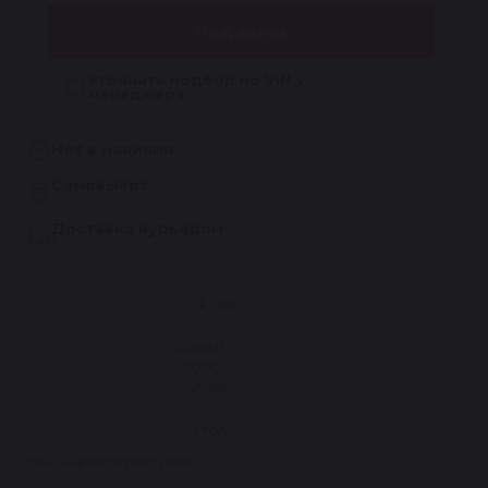
Под заказ
Уточнить подбор по VIN у
менеджера
Нет в наличии
Самовывоз
Бесплатно, из сервиса Reikanen в СПб
Доставка курьером
Бесплатно при заказе на сумму более 30 000 рублей
Марка автомобиля
FORD
Модель
TRANSIT
2000-
2006
Гарантия
1 год
Все характеристики