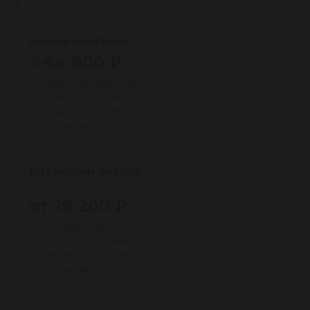
Новый оригинал
≈ 44 800 ₽
дороже ~40%
Оригинальная база
Заводское качество
Существенно выше цена
Гарантия 1–2 года
Китайский аналог
(не продаётся в компании Reikanen)
от 19 200 ₽
выше риски
Не оригинал
Ресурс часто ниже
Без восстановления оригинала
Гарантия 3 месяца