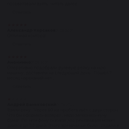
посоветавали взять...читать далее
Ответить
★
★
★
★
★
Александр Корсаков
21.09.2021
Отличная контора!
Ответить
★
★
★
★
★
Анонимно
21.09.2021
Оперативно подобрали рулевую рейку на мою
машину, доставили на следующий день . Пошёл 7
месяц нареканий нет .
Ответить
★
★
★
★
★
Андрей Баньковский
01.05.2021
Взяли реку . Через 60 км пробега льёт с двух сторон.
Что бы оформить возврат , надо заполнить кучу
бумаг. По телефону сказали ,что рекламация может
длится до 30 дней. Этого времени не было , отдали в