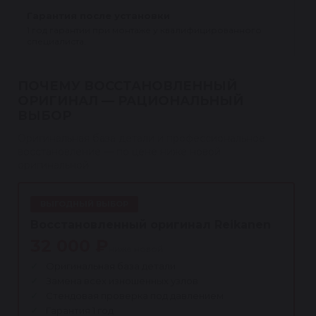
Гарантия после установки
1 год гарантии при монтаже у квалифицированного
специалиста.
ПОЧЕМУ ВОССТАНОВЛЕННЫЙ
ОРИГИНАЛ — РАЦИОНАЛЬНЫЙ
ВЫБОР
Оригинальная база детали и профессиональное
восстановление — по цене ниже новой
оригинальной.
ВЫГОДНЫЙ ВЫБОР
Восстановленный оригинал Reikanen
32 000 ₽
ниже новой
Оригинальная база детали
Замена всех изношенных узлов
Стендовая проверка под давлением
Гарантия 1 год