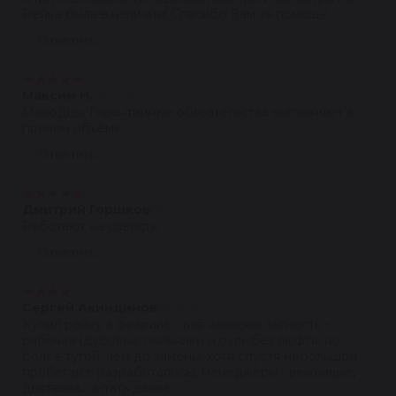
Рейка была в наличии! Спасибо Вам за помощь!
Ответить
★
★
★
★
★
Максим Н.
08.07.2022
Молодцы. Гарантийные обязательства выполняют в
полном объёме.
Ответить
★
★
★
★
★
Дмитрий Горшков
03.07.2022
Работают на совесть.
Ответить
★
★
★
★
★
Сергей Акиндинов
07.06.2022
Купил рейку в феврале - всё классно: запчасть -
рабочая (дубовые пыльники и руль без люфта, но
более тугой, чем до замены, хотя спустя небольшой
пробег всё разработалось), менеджеры - вежливые,
доставка...читать далее