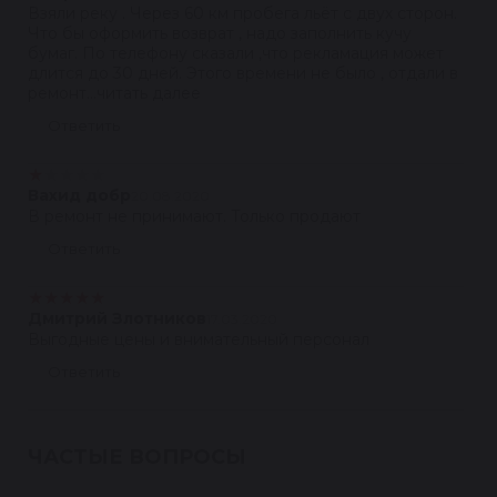
Взяли реку . Через 60 км пробега льёт с двух сторон.
Что бы оформить возврат , надо заполнить кучу
бумаг. По телефону сказали ,что рекламация может
длится до 30 дней. Этого времени не было , отдали в
ремонт...читать далее
Ответить
★
★
★
★
★
Вахид добр
20.08.2020
В ремонт не принимают. Только продают
Ответить
★
★
★
★
★
Дмитрий Злотников
17.03.2020
Выгодные цены и внимательный персонал
Ответить
ЧАСТЫЕ ВОПРОСЫ