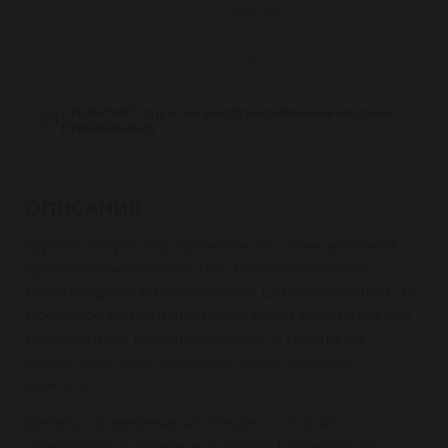
Артикул
T0303R
Гарантия
1 год
Гарантия 1 год — на восстановленные насосы
ГУР Reikanen
ОПИСАНИЕ
Турбокомпрессор является восстановленной
оригинальной запчастью. Восстановление
произведено в техническом центре Reikanen. В
процессе ремонтных работ были заменены все
изношенные комплектующие агрегата на
новые оригинальные или качественные
аналоги.
Деталь проверена на стенде, который
имитирует дорожные условия. Гарантия на