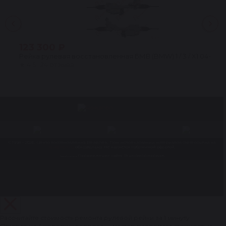
123 300 ₽
Рейка рулевая восстановленная БМВ (BMW) 1 / 3 / X1 04- ЭУР
★
4.5 · 24 отзыва
© 1998 – 2026. Центр восстановления Reikanen. При использовании материалов сайта ссылка на
reikanen.ru
обязательна. Не является публичной офертой.
Продвижение сайта- Генератор продаж
Разработка сайта
Рассчитайте стоимость ремонта рулевой рейки за 1 минуту
Ответьте на 4 коротких вопроса — мастер рассчитает стоимость и