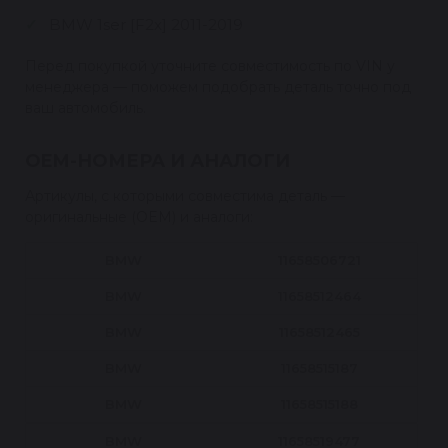
BMW 1ser [F2x] 2011-2019
Перед покупкой уточните совместимость по VIN у
менеджера — поможем подобрать деталь точно под
ваш автомобиль.
OEM-НОМЕРА И АНАЛОГИ
Артикулы, с которыми совместима деталь —
оригинальные (OEM) и аналоги:
BMW
11658506721
BMW
11658512464
BMW
11658512465
BMW
11658515187
BMW
11658515188
BMW
11658519477