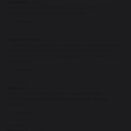
Дмитрий
04.02.2022
Очень сложно добраться и найти . А в целом я все
дружелюбные и доброжелательные
Ответить
★
★
★
★
★
Сергей Сизов
07.01.2022
Ставили неоднократно их детали, но не давно была
бракованная рейка, возврат был успешный, но с
большой неохотой, кучей бумажек и в течении трех
месяцев...
Ответить
★
★
★
★
★
Юрий Б
24.12.2021
Качественная продукция + отличный сервис ,
стоимость на мой взгляд более чем адекватная .
Советую .
Ответить
★
★
★
★
★