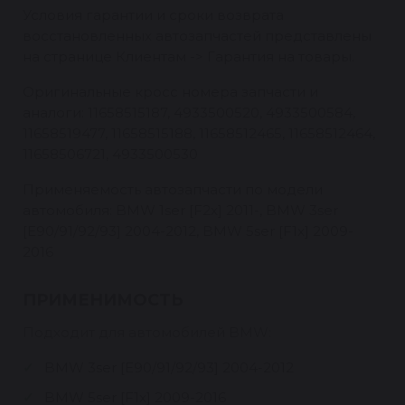
Условия гарантии и сроки возврата
восстановленных автозапчастей представлены
на странице Клиентам -> Гарантия на товары.
Оригинальные кросс номера запчасти и
аналоги: 11658515187, 4933500520, 4933500584,
11658519477, 11658515188, 11658512465, 11658512464,
11658506721, 4933500530
Применяемость автозапчасти по модели
автомобиля: BMW 1ser [F2x] 2011-, BMW 3ser
[E90/91/92/93] 2004-2012, BMW 5ser [F1x] 2009-
2016
ПРИМЕНИМОСТЬ
Подходит для автомобилей BMW:
BMW 3ser [E90/91/92/93] 2004-2012
BMW 5ser [F1x] 2009-2016