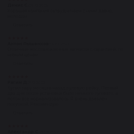
Денис С.
08.12.2023
Хорошая компания сотрудничаем с ними давно,
молодцы
Ответить
★
★
★
★
★
Антон Пышенков
04.03.2023
Отличные восстановленные запчасти с гарантией, по
низким ценам.
Ответить
★
★
★
★
★
Рагим Д
01.12.2022
Купил пару месяцев назад рулевую рейку. Первый
два дня после установки было немного туговато, а
потом все нормализовалось. Я очень доволен
покупкой. Рекомендую.
Ответить
★
★
★
★
★
Александр С.
27.09.2022