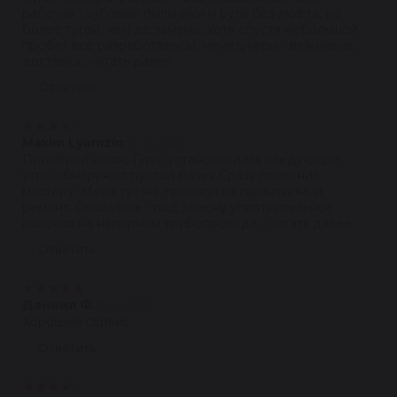
рабочая (дубовые пыльники и руль без люфта, но
более тугой, чем до замены, хотя спустя небольшой
пробег всё разработалось), менеджеры - вежливые,
доставка...читать далее
Ответить
★
★
★
★
★
Maxim Lyamzin
30.05.2022
Приобрел насос Гур с установкой.На следующее
утро обнаружил пустой бачек.Сразу позвонил
мастеру. Меня тут же приняли на гарантийный
ремонт. Оказалось - под замену уплотнительное
колечко на напорном трубопроводе....читать далее
Ответить
★
★
★
★
★
Даниил Ф.
17.04.2022
Хороший сервис
Ответить
★
★
★
★
★