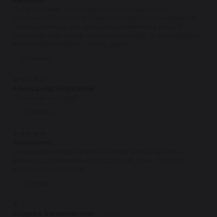
Валерия
24.10.2021
Добрый день! Хочу выразить благодарность
компании Reikanen и грамотной работе менеджера.
Так получилось что пришлось поменять рейку. В
запчастях совсем не чего не понимаю. В автосервисе
посоветавали взять...читать далее
Ответить
★
★
★
★
★
Александр Корсаков
21.09.2021
Отличная контора!
Ответить
★
★
★
★
★
Анонимно
21.09.2021
Оперативно подобрали рулевую рейку на мою
машину, доставили на следующий день . Пошёл 7
месяц нареканий нет .
Ответить
★
★
★
★
★
Андрей Баньковский
01.05.2021