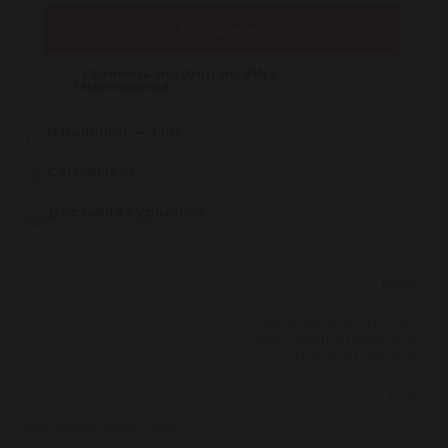
В корзину
Уточнить подбор по VIN у
менеджера
В наличии — 1 шт
Отгрузка сегодня
Самовывоз
Бесплатно, из сервиса Reikanen в СПб
Доставка курьером
Бесплатно при заказе на сумму более 30 000 рублей
Марка автомобиля
BMW
Модель
3ser [E90/91/92/93] 2004-
2012 / 5ser [F1x] 2009-2016
/ 1ser [F2x] 2011-2019
Гарантия
1 год
Все характеристики