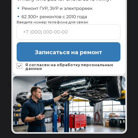
Замена всех изношенных комплектующих и
проверка на стенде перед отправкой.
Подробнее
Введите номер телефона для связи:
Сервисы по всей России
Установка и диагностика системы ГУР в
Записаться на ремонт
авторизованных сервисах-партнёрах.
Подробнее
Я согласен на обработку
персональных
данных
ОТЗЫВЫ
Полезные
4.5
★
★
★
★
★
Написать
24 отзыва