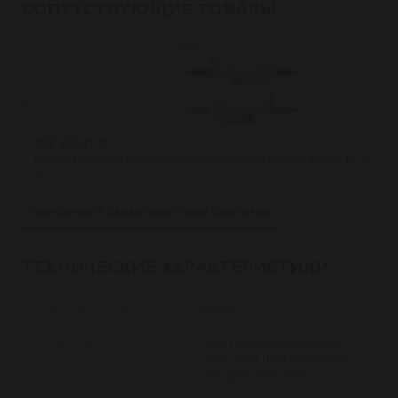
СОПУТСТВУЮЩИЕ ТОВАРЫ
87 000 ₽
Рейка рулевая восстановленная БМВ (BMW) 1/2/3/4 12- ЭУР 
★
4.5 · 24 отзыва
ОПИСАНИЕ И ХАРАКТЕРИСТИКИ
ОПИСАНИЕ
ПРИМЕНИМОСТЬ
ТЕХНИЧЕСКИЕ ХАРАКТЕРИСТИКИ
Марка автомобиля
BMW
Модель автомобиля
3ser [E90/91/92/93] 2004-
2012 / 5ser [F1x] 2009-2016 /
1ser [F2x] 2011-2019