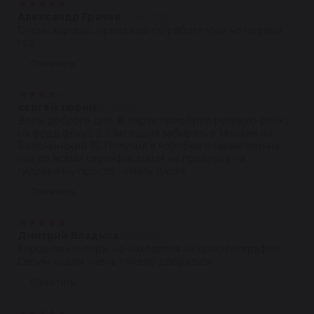
★
★
★
★
★
Александр Грачев
05.04.2025
Очень хорошо...приезжаю по работе уже не первый
год
Ответить
★
★
★
★
★
сергей тюрин
10.05.2024
Всем доброго дня. В марте приобрел рулевую рейку
на форд фокус 3. Сам ездил забирать в Москве на
Батюнинский 15. Получил в коробке с гарантией на
год со всеми сертификатами на проверку на
гидравлику просто...читать далее
Ответить
★
★
★
★
★
Дмитрий Владыка
16.02.2024
Хорошая контора, но находится на краю географии.
Своим ходом очень тяжело добраться
Ответить
★
★
★
★
★