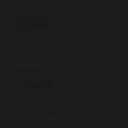
Новый оригинал
≈ 36 540 ₽
дороже ~40%
Оригинальная база
Заводское качество
Существенно выше цена
Гарантия 1–2 года
Китайский аналог
(не продаётся в компании Reikanen)
от 15 660 ₽
выше риски
Не оригинал
Ресурс часто ниже
Без восстановления оригинала
Гарантия 3 месяца