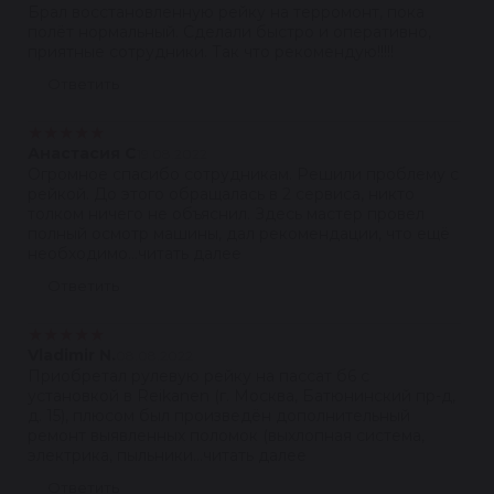
Брал восстановленную рейку на терромонт, пока
полёт нормальный. Сделали быстро и оперативно,
приятные сотрудники. Так что рекомендую!!!!!
Ответить
★
★
★
★
★
Анастасия С
19.08.2022
Огромное спасибо сотрудникам. Решили проблему с
рейкой. До этого обращалась в 2 сервиса, никто
толком ничего не объяснил. Здесь мастер провел
полный осмотр машины, дал рекомендации, что ещё
необходимо...читать далее
Ответить
★
★
★
★
★
Vladimir N.
08.08.2022
Приобретал рулевую рейку на пассат б6 с
установкой в Reikanen (г. Москва, Батюнинский пр-д,
д. 15), плюсом был произведён дополнительный
ремонт выявленных поломок (выхлопная система,
электрика, пыльники...читать далее
Ответить