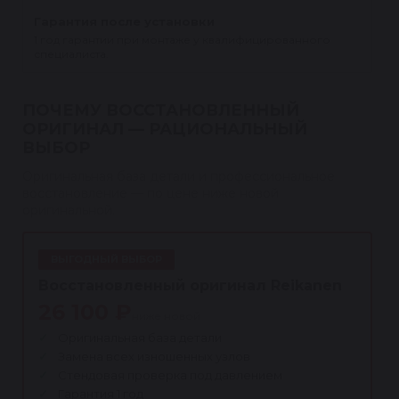
Гарантия после установки
1 год гарантии при монтаже у квалифицированного
специалиста.
ПОЧЕМУ ВОССТАНОВЛЕННЫЙ
ОРИГИНАЛ — РАЦИОНАЛЬНЫЙ
ВЫБОР
Оригинальная база детали и профессиональное
восстановление — по цене ниже новой
оригинальной.
ВЫГОДНЫЙ ВЫБОР
Восстановленный оригинал Reikanen
26 100 ₽
ниже новой
Оригинальная база детали
Замена всех изношенных узлов
Стендовая проверка под давлением
Гарантия 1 год