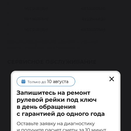
MITSUBISHI
4933500520
MITSUBISHI
4933500530
MITSUBISHI
4933500584
Если вашего номера нет в списке — уточните
совместимость по VIN у менеджера.
СЕРВИСНОЕ ОБСЛУЖИВАНИЕ
Гарантия 1 год на восстановленные узлы
10 августа
Только до
Гарантия после установки
Меняем или ремонтируем узел по гарантии при
установке у квалифицированного специалиста.
Подробнее
Ребилдинг-центр Reikanen