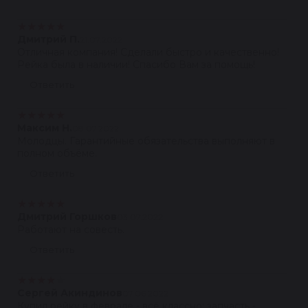
★
★
★
★
★
Дмитрий П.
21.07.2022
Отличная компания! Сделали быстро и качественно!
Рейка была в наличии! Спасибо Вам за помощь!
Ответить
★
★
★
★
★
Максим Н.
08.07.2022
Молодцы. Гарантийные обязательства выполняют в
полном объёме.
Ответить
★
★
★
★
★
Дмитрий Горшков
03.07.2022
Работают на совесть.
Ответить
★
★
★
★
★
Сергей Акиндинов
07.06.2022
Купил рейку в феврале - всё классно: запчасть -