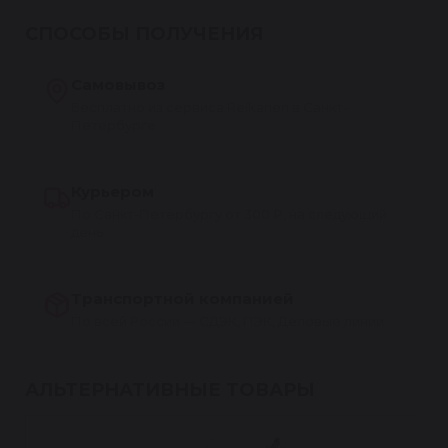
СПОСОБЫ ПОЛУЧЕНИЯ
Самовывоз
Бесплатно из сервиса Reikanen в Санкт-
Петербурге
Курьером
По Санкт-Петербургу от 300 ₽, на следующий
день
Транспортной компанией
По всей России — СДЭК, ПЭК, Деловые линии
АЛЬТЕРНАТИВНЫЕ ТОВАРЫ