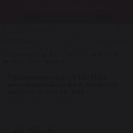
Только до 10 августа
Рассчитать онлайн стоимость ремонта
рулевой рейки за 1 минуту
Рассчитать бесплатно
0
Санкт-Петербург
Звоните!
+7 812 604-24-64
Заказать звонок
Мы работаем
Каталог
Турбины
Турбокомпрессор MITSUBISHI восстановленный БМВ
(BMW) 3/5 N47D20 -11 БЕЗ ЭЛ. АКТ
Турбокомпрессор MITSUBISHI
восстановленный БМВ (BMW) 3/5
N47D20 -11 БЕЗ ЭЛ. АКТ
Артикул: T0303R
★
4.5 · 24 отзыва
Гарантия 1 год
1
26 100 ₽