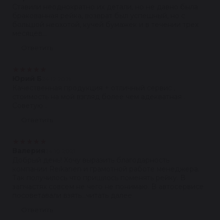
Ставили неоднократно их детали, но не давно была
бракованная рейка, возврат был успешный, но с
большой неохотой, кучей бумажек и в течении трех
месяцев...
Ответить
★
★
★
★
★
Юрий Б
24.12.2021
Качественная продукция + отличный сервис ,
стоимость на мой взгляд более чем адекватная .
Советую .
Ответить
★
★
★
★
★
Валерия
24.10.2021
Добрый день! Хочу выразить благодарность
компании Reikanen и грамотной работе менеджера.
Так получилось что пришлось поменять рейку. В
запчастях совсем не чего не понимаю. В автосервисе
посоветавали взять...читать далее
Ответить