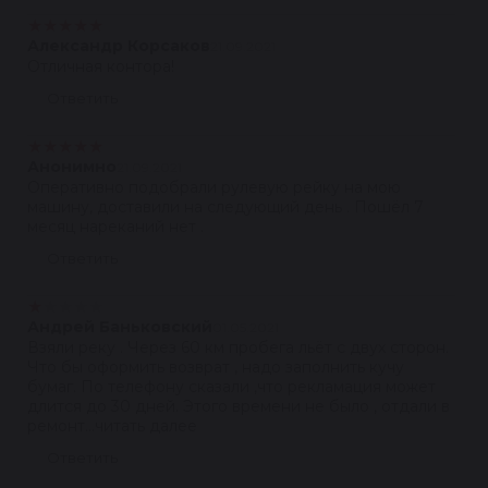
★
★
★
★
★
Александр Корсаков
21.09.2021
Отличная контора!
Ответить
★
★
★
★
★
Анонимно
21.09.2021
Оперативно подобрали рулевую рейку на мою
машину, доставили на следующий день . Пошёл 7
месяц нареканий нет .
Ответить
★
★
★
★
★
Андрей Баньковский
01.05.2021
Взяли реку . Через 60 км пробега льёт с двух сторон.
Что бы оформить возврат , надо заполнить кучу
бумаг. По телефону сказали ,что рекламация может
длится до 30 дней. Этого времени не было , отдали в
ремонт...читать далее
Ответить