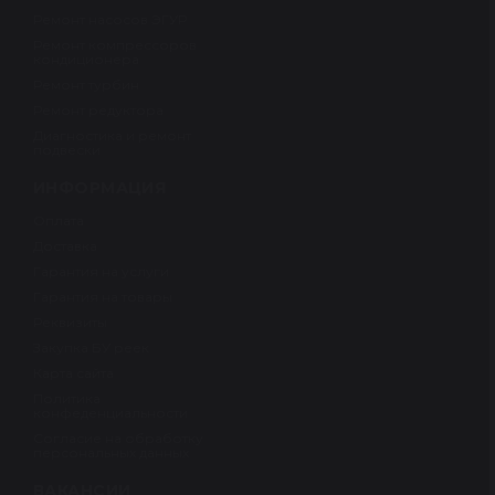
Ремонт насосов ЭГУР
Ремонт компрессоров
кондиционера
Ремонт турбин
Ремонт редуктора
Диагностика и ремонт
подвески
ИНФОРМАЦИЯ
Оплата
Доставка
Гарантия на услуги
Гарантия на товары
Реквизиты
Закупка БУ реек
Карта сайта
Политика
конфеденциальности
Согласие на обработку
персональных данных
ВАКАНСИИ