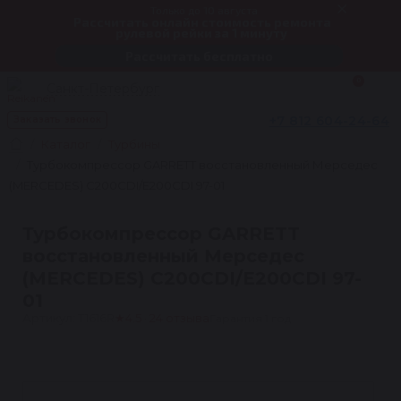
Только до 10 августа
Рассчитать онлайн стоимость ремонта
рулевой рейки за 1 минуту
Рассчитать бесплатно
0
Санкт-Петербург
+7 812 604-24-64
Заказать звонок
Каталог
Турбины
Турбокомпрессор GARRETT восстановленный Мерседес
(MERCEDES) C200CDI/E200CDI 97-01
Турбокомпрессор GARRETT
восстановленный Мерседес
(MERCEDES) C200CDI/E200CDI 97-
01
Артикул: T1616R
★
4.5 · 24 отзыва
Гарантия 1 год
1