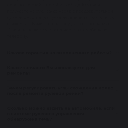
оставляете свой автомобиль с 9 до 10 утра и
получаете на руки заказ-наряд с предварительной
суммой ремонта (в случае изменения стоимости мы
свяжемся с Вами по телефону для согласования).
Клиент извещается о готовности автомобиля по
телефону.
Какова гарантия на выполненные работы?
Какие запчасти Вы используете для
ремонта?
Зачем регулировать углы схождения колес
после ремонта рулевой рейки?
Сколько можно ездить на автомобиле, если
в системе рулевого управления
обнаружена течь?