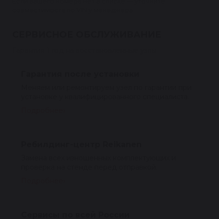
Если вашего номера нет в списке — уточните
совместимость по VIN у менеджера.
СЕРВИСНОЕ ОБСЛУЖИВАНИЕ
Гарантия 1 год на восстановленные узлы
Гарантия после установки
Меняем или ремонтируем узел по гарантии при
установке у квалифицированного специалиста.
Подробнее
Ребилдинг-центр Reikanen
Замена всех изношенных комплектующих и
проверка на стенде перед отправкой.
Подробнее
Сервисы по всей России