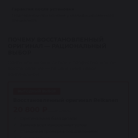
Гарантия после установки
1 год гарантии при монтаже у квалифицированного
специалиста.
ПОЧЕМУ ВОССТАНОВЛЕННЫЙ
ОРИГИНАЛ — РАЦИОНАЛЬНЫЙ
ВЫБОР
Оригинальная база детали и профессиональное
восстановление — по цене ниже новой
оригинальной.
ВЫГОДНЫЙ ВЫБОР
Восстановленный оригинал Reikanen
20 800 ₽
ниже новой
Оригинальная база детали
Замена всех изношенных узлов
Стендовая проверка под давлением
Гарантия 1 год