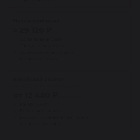
Новый оригинал
≈ 29 120 ₽
дороже ~40%
Оригинальная база
Заводское качество
Существенно выше цена
Гарантия 1–2 года
Китайский аналог
(не продаётся в компании Reikanen)
от 12 480 ₽
выше риски
Не оригинал
Ресурс часто ниже
Без восстановления оригинала
Гарантия 3 месяца