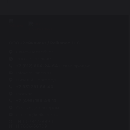
ООО «Рейканен» / Reikanen LLC
Санкт-Петербург
9:00 - 21:00 пн-вс
+7 (812) 604-24-64
Отдел продаж
Info@reikanen.ru
Нижний Новгород
+7 831 281-86-40
Москва
+7 (495) 156-46-13
Связь с директором
director@reikanen.ru
ОГРН 1107847288911
ИНН 7806438709