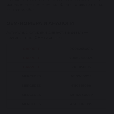
менеджера — поможем подобрать деталь точно под
ваш автомобиль.
OEM-НОМЕРА И АНАЛОГИ
Артикулы, с которыми совместима деталь —
оригинальные (OEM) и аналоги:
GARRETT
7006255001S
GARRETT
7006255002S
GARRETT
7161115001S
MERCEDES
6110960099
MERCEDES
6110961099
MERCEDES
A6110960099
MERCEDES
A6110961099