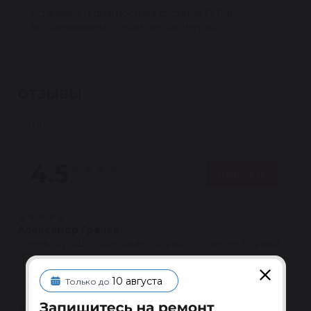
Установка и диагностика системы ГУР в
авторизованных сервисах-партнёрах.
Подробнее
ОТЗЫВЫ
Полезные
4.5
★
★
★
★
★
Написать
24 отзыва
★
★
★
★
★
Александр Грачев
05.04.2025
Очень хорошо...приезжаю по работе уже не первый
год
Ответить
10 августа
Только до
★
★
★
★
★