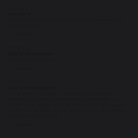
★
★
★
★
★
Максим Н.
08.07.2022
Молодцы. Гарантийные обязательства выполняют в
полном объёме.
Ответить
★
★
★
★
★
Дмитрий Горшков
03.07.2022
Работают на совесть.
Ответить
★
★
★
★
★
Сергей Акиндинов
07.06.2022
Купил рейку в феврале - всё классно: запчасть -
рабочая (дубовые пыльники и руль без люфта, но
более тугой, чем до замены, хотя спустя небольшой
пробег всё разработалось), менеджеры - вежливые,
доставка...читать далее
Ответить