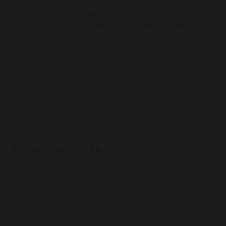
Условия гарантии и сроки возврата
восстановленных автозапчастей представлены
на странице Клиентам -> Гарантия на товары.
Оригинальные кросс номера запчасти и
аналоги: 6110960099, A6110960099, 6110961099,
A6110961099, 7006255001S, 7006255002S,
7161115001S
Применяемость автозапчасти по модели
автомобиля: MERCEDES C-CLASS [202] 1993-2000,
MERCEDES E-CLASS [210] 1995-2002
ПРИМЕНИМОСТЬ
Подходит для автомобилей MERCEDES:
MERCEDES C-CLASS [202] 1993-2000
MERCEDES E-CLASS [210] 1995-2002
Перед покупкой уточните совместимость по VIN у