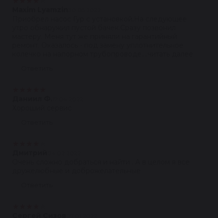
★
★
★
★
★
Maxim Lyamzin
30.05.2022
Приобрел насос Гур с установкой.На следующее
утро обнаружил пустой бачек.Сразу позвонил
мастеру. Меня тут же приняли на гарантийный
ремонт. Оказалось - под замену уплотнительное
колечко на напорном трубопроводе....читать далее
Ответить
★
★
★
★
★
Даниил Ф.
17.04.2022
Хороший сервис
Ответить
★
★
★
★
★
Дмитрий
04.02.2022
Очень сложно добраться и найти . А в целом я все
дружелюбные и доброжелательные
Ответить
★
★
★
★
★
Сергей Сизов
07.01.2022