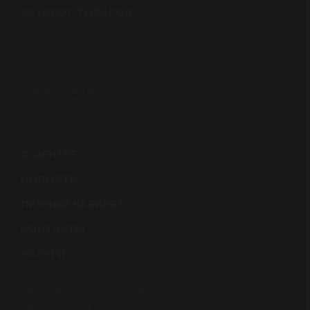
КАТАЛОГ ТОВАРОВ
Рулевые рейки
Насосы гидроусилителя
руля
Турбины
Компрессоры для
кондиционеров
Рулевые редукторы
Актуаторы турбины
О ЦЕНТРЕ
НОВОСТИ
ЛИЧНЫЙ КАБИНЕТ
КОНТАКТЫ
УСЛУГИ
Ремонт рулевой рейки
Ремонт рулевых реек с ЭУР
Ремонт насосов ГУР