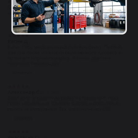
Антон Пышенков
04.03.2023
Отличные восстановленные запчасти с гарантией, по
низким ценам.
Ответить
★
★
★
★
★
Рагим Д
01.12.2022
Купил пару месяцев назад рулевую рейку. Первый
два дня после установки было немного туговато, а
потом все нормализовалось. Я очень доволен
покупкой. Рекомендую.
Ответить
★
★
★
★
★
Александр С.
27.09.2022
Брал восстановленную рейку на терромонт, пока
полёт нормальный. Сделали быстро и оперативно,
приятные сотрудники. Так что рекомендую!!!!!
Ответить
★
★
★
★
★
Анастасия С
19.08.2022