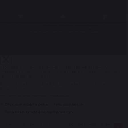
© 1998 – 2026. Центр восстановления Reikanen. При использовании материалов сайта ссылка на
reikanen.ru
обязательна. Не является публичной офертой.
Разработка сайта
Продвижение сайта- Генератор продаж
Рассчитайте стоимость ремонта рулевой рейки за 1 минуту
Ответьте на 4 коротких вопроса — мастер рассчитает стоимость и
сроки под ваш автомобиль.
Вопрос 1 из 4
Вопрос 2 из 4
Вопрос 3 из 4
Вопрос 4 из 4
Вопрос 1 из 4
Что беспокоит в рулевом управлении?
Стук или люфт в руле
Течь жидкости
Руль стал тугим или появился гул
Уже сказали менять рейку
Мы используем
cookies
. Они помогают нам понять, как вы
ок
Другое/Нужна консультация мастера