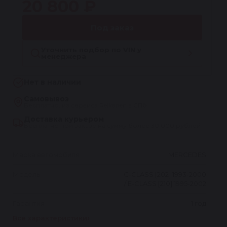
20 800 ₽
Под заказ
Уточнить подбор по VIN у
менеджера
Нет в наличии
Самовывоз
Бесплатно, из сервиса Reikanen в СПб
Доставка курьером
Бесплатно при заказе на сумму более 30 000 рублей
Марка автомобиля
MERCEDES
Модель
C-CLASS [202] 1993-2000
/ E-CLASS [210] 1995-2002
Гарантия
1 год
Все характеристики