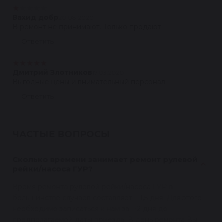
★
★
★
★
★
Вахид добр
20.08.2020
В ремонт не принимают. Только продают
Ответить
★
★
★
★
★
Дмитрий Злотников
17.03.2020
Выгодные цены и внимательный персонал
Ответить
ЧАСТЫЕ ВОПРОСЫ
Сколько времени занимает ремонт рулевой
рейки/насоса ГУР?
Время ремонта рулевой рейки/насоса ГУР в
большинстве случаев составляет 1-1,5 дня. Для этого
необходимо записаться к нам за 1-2 дня до
предполагаемой даты приезда. В день ремонта Вы