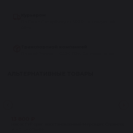
Курьером
По Санкт-Петербургу от 300 ₽, на следующий
день
Транспортной компанией
По всей России — СДЭК, ПЭК, Деловые линии
АЛЬТЕРНАТИВНЫЕ ТОВАРЫ
13 800 ₽
Насос ГУР ориг. восстановленный Мерседес Спринтер (MERCEDE
★
4.5 · 24 отзыва