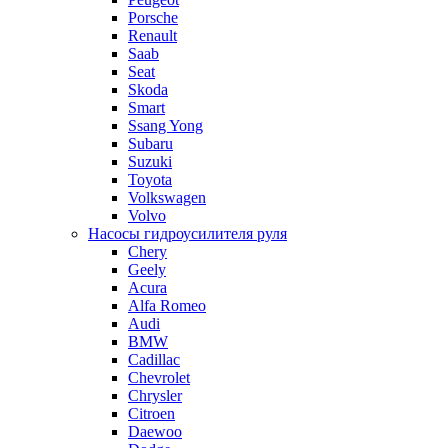
Porsche
Renault
Saab
Seat
Skoda
Smart
Ssang Yong
Subaru
Suzuki
Toyota
Volkswagen
Volvo
Насосы гидроусилителя руля
Chery
Geely
Acura
Alfa Romeo
Audi
BMW
Cadillac
Chevrolet
Chrysler
Citroen
Daewoo