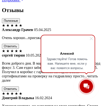
Подробнее
Отзывы
Полезные
★
★
★
★
★
Александр Грачев
05.04.2025
Очень хорошо...приезжаю по работе уже не первый год
Ответить
★
★
★
★
★
Алексей
сергей тюрин
10.05.2024
Здравствуйте! Готов помочь
вам. Напишите мне, если у
Всем доброго дня. В марте приобрел рулевую рейку на форд
вас появятся вопросы.
фокус 3. Сам ездил забирать в Москве на Батюнинский 15.
Получил в коробке с гарантией на год со всеми
сертификатами на проверку на гидравлику просто...читать
далее
Ответить
★
★
★
★
★
Дмитрий Владыка
16.02.2024
Хорошая контора, но находится на краю географии. Своим