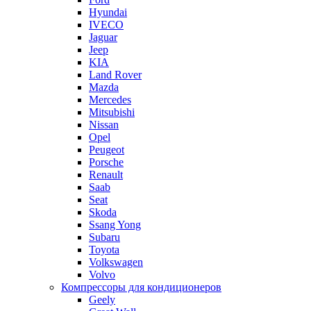
Hyundai
IVECO
Jaguar
Jeep
KIA
Land Rover
Mazda
Mercedes
Mitsubishi
Nissan
Opel
Peugeot
Porsche
Renault
Saab
Seat
Skoda
Ssang Yong
Subaru
Toyota
Volkswagen
Volvo
Компрессоры для кондиционеров
Geely