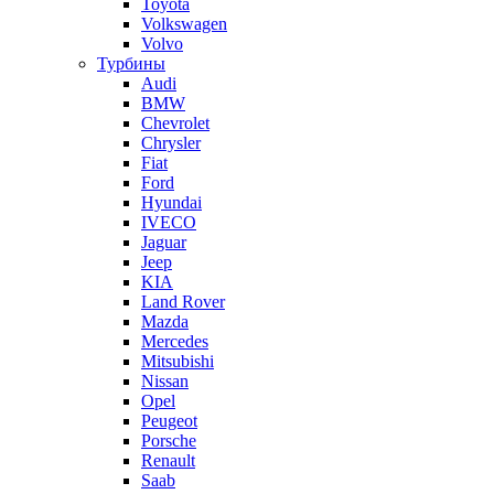
Toyota
Volkswagen
Volvo
Турбины
Audi
BMW
Chevrolet
Chrysler
Fiat
Ford
Hyundai
IVECO
Jaguar
Jeep
KIA
Land Rover
Mazda
Mercedes
Mitsubishi
Nissan
Opel
Peugeot
Porsche
Renault
Saab