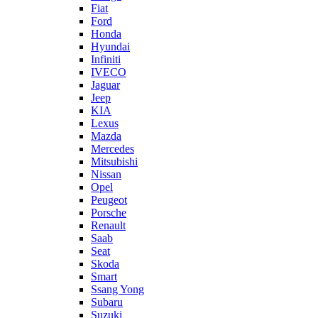
Fiat
Ford
Honda
Hyundai
Infiniti
IVECO
Jaguar
Jeep
KIA
Lexus
Mazda
Mercedes
Mitsubishi
Nissan
Opel
Peugeot
Porsche
Renault
Saab
Seat
Skoda
Smart
Ssang Yong
Subaru
Suzuki