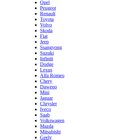
Opel
Peugeot
Renault
Toyota
Volvo
Skoda
Fiat
Jeep
Ssangyong
Suzuki
Infiniti
Dodge
Lexus
Alfa Romeo
Chery
Daweoo
Mini
Jaguar
Chrysler
Iveco
Saab
Volkswagen
Mazda
Mitsubishi
Geely