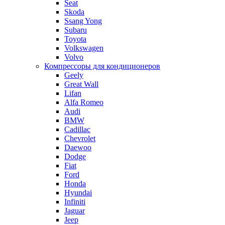
Seat
Skoda
Ssang Yong
Subaru
Toyota
Volkswagen
Volvo
Компрессоры для кондиционеров
Geely
Great Wall
Lifan
Alfa Romeo
Audi
BMW
Cadillac
Chevrolet
Daewoo
Dodge
Fiat
Ford
Honda
Hyundai
Infiniti
Jaguar
Jeep