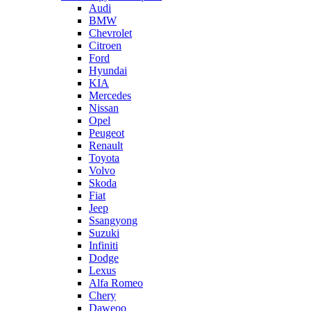
Audi
BMW
Chevrolet
Citroen
Ford
Hyundai
KIA
Mercedes
Nissan
Opel
Peugeot
Renault
Toyota
Volvo
Skoda
Fiat
Jeep
Ssangyong
Suzuki
Infiniti
Dodge
Lexus
Alfa Romeo
Chery
Daweoo