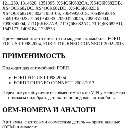
1211269, 1314620, 1351395, XS4Q6K682CA, XS4Q6K682DB,
XS4Q6K682DC, XS4Q6K682DD, XS4Q6K682DE,
XS4Q6K682DF, 8024195010S, 7064995001S, 7064995001S,
7569195002S, 7569195003S, 7090355004S, 7090355004,
7090350004, 7T1Q6K682AB, 7T1Q6K682AC, 7T1Q6K682AD,
1543173, 1406184, 1736553
Применяемость автозапчасти по модели автомобиля: FORD
FOCUS I 1998-2004, FORD TOURNEO CONNECT 2002-2013
ПРИМЕНИМОСТЬ
Подходит для автомобилей FORD:
FORD FOCUS I 1998-2004
FORD TOURNEO CONNECT 2002-2013
Перед покупкой уточните совместимость по VIN у менеджера
— поможем подобрать деталь точно под ваш автомобиль.
OEM-НОМЕРА И АНАЛОГИ
Артикулы, с которыми совместима деталь — оригинальные
(OEM) и аналоги: