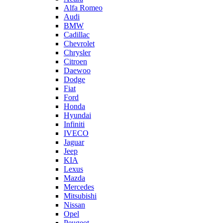
Alfa Romeo
Audi
BMW
Cadillac
Chevrolet
Chrysler
Citroen
Daewoo
Dodge
Fiat
Ford
Honda
Hyundai
Infiniti
IVECO
Jaguar
Jeep
KIA
Lexus
Mazda
Mercedes
Mitsubishi
Nissan
Opel
Peugeot