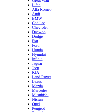
Great Wall
Lifan
Alfa Romeo
Audi
BMW
Cadillac
Chevrolet
Daewoo
Dodge
Fiat
Ford
Honda
Hyundai
Infiniti
Jaguar
Jeep
KIA
Land Rover
Lexus
Mazda
Mercedes
Mitsubishi
Nissan
Opel
Peugeot