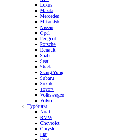
Lexus
Mazda
Mercedes
Mitsubishi
Nissan
Opel
Peugeot
Porsche
Renault
Saab
Seat
Skoda
Ssang Yong
Subaru
Suzuki
Toyota
Volkswagen
Volvo
Турбины
Audi
BMW
Chevrolet
Chrysler
Fiat
Ford