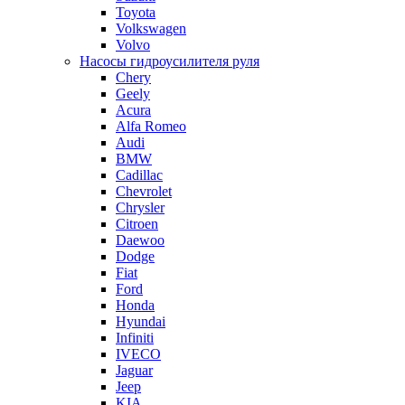
Toyota
Volkswagen
Volvo
Насосы гидроусилителя руля
Chery
Geely
Acura
Alfa Romeo
Audi
BMW
Cadillac
Chevrolet
Chrysler
Citroen
Daewoo
Dodge
Fiat
Ford
Honda
Hyundai
Infiniti
IVECO
Jaguar
Jeep
KIA