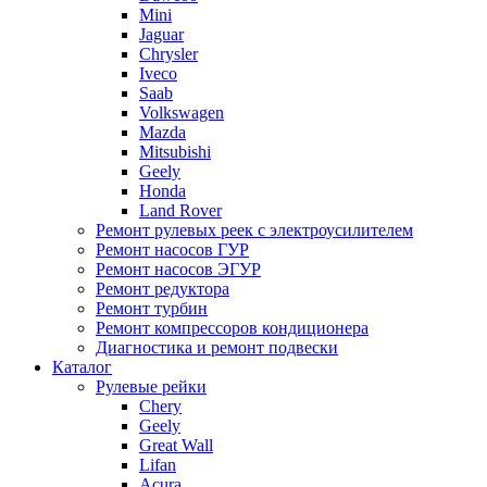
Mini
Jaguar
Chrysler
Iveco
Saab
Volkswagen
Mazda
Mitsubishi
Geely
Honda
Land Rover
Ремонт рулевых реек с электроусилителем
Ремонт насосов ГУР
Ремонт насосов ЭГУР
Ремонт редуктора
Ремонт турбин
Ремонт компрессоров кондиционера
Диагностика и ремонт подвески
Каталог
Рулевые рейки
Chery
Geely
Great Wall
Lifan
Acura