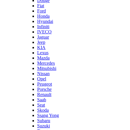
Dodge
Fiat
Ford
Honda
Hyundai
Infiniti
IVECO
Jaguar
Jeep
KIA
Lexus
Mazda
Mercedes
Mitsubishi
Nissan
Opel
Peugeot
Porsche
Renault
Saab
Seat
Skoda
Ssang Yong
Subaru
Suzuki