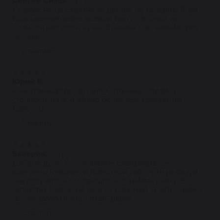
Сергей Сизов
07.01.2022
Ставили неоднократно их детали, но не давно была
бракованная рейка, возврат был успешный, но с
большой неохотой, кучей бумажек и в течении трех
месяцев...
Ответить
★
★
★
★
★
Юрий Б
24.12.2021
Качественная продукция + отличный сервис ,
стоимость на мой взгляд более чем адекватная .
Советую .
Ответить
★
★
★
★
★
Валерия
24.10.2021
Добрый день! Хочу выразить благодарность
компании Reikanen и грамотной работе менеджера.
Так получилось что пришлось поменять рейку. В
запчастях совсем не чего не понимаю. В автосервисе
посоветавали взять...читать далее
Ответить