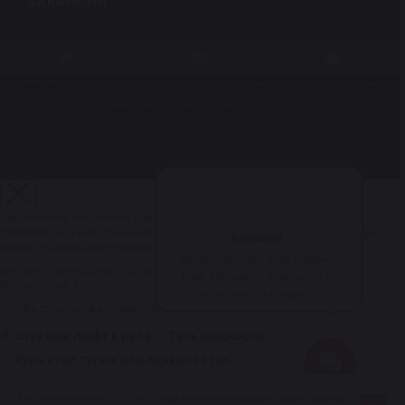
ВАКАНСИИ
© 1998 – 2026. Центр восстановления Reikanen. При использовании материалов сайта ссылка на
reikanen.ru
обязательна. Не является публичной офертой.
Разработка сайта
Продвижение сайта- Генератор продаж
Рассчитайте стоимость ремонта рулевой рейки за 1 минуту
Ответьте на 4 коротких вопроса — мастер рассчитает стоимость и
Алексей
сроки под ваш автомобиль.
Здравствуйте! Готов помочь
Вопрос 1 из 4
Вопрос 2 из 4
Вопрос 3 из 4
Вопрос 4 из 4
вам. Напишите мне, если у
Вопрос 1 из 4
вас появятся вопросы.
Что беспокоит в рулевом управлении?
Стук или люфт в руле
Течь жидкости
Руль стал тугим или появился гул
Уже сказали менять рейку
Мы используем
cookies
. Они помогают нам понять, как вы