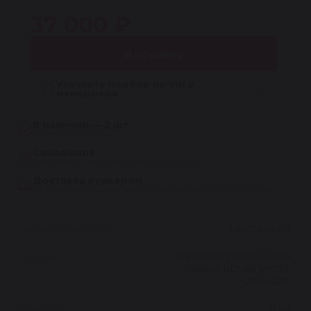
37 000 ₽
В корзину
Уточнить подбор по VIN у
менеджера
В наличии — 2 шт
Отгрузка сегодня
Самовывоз
Бесплатно, из сервиса Reikanen в СПб
Доставка курьером
Бесплатно при заказе на сумму более 30 000 рублей
Марка автомобиля
LAND ROVER
Модель
DISCOVERY III 2004-2009
/ RANGE ROVER SPORT
2005-2012
Гарантия
1 год