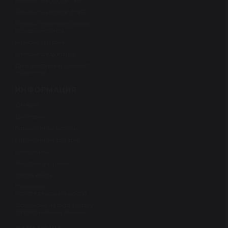
Ремонт насосов ГУР
Ремонт насосов ЭГУР
Ремонт компрессоров
кондиционера
Ремонт турбин
Ремонт редуктора
Диагностика и ремонт
подвески
ИНФОРМАЦИЯ
Оплата
Доставка
Гарантия на услуги
Гарантия на товары
Реквизиты
Закупка БУ реек
Карта сайта
Политика
конфеденциальности
Согласие на обработку
персональных данных