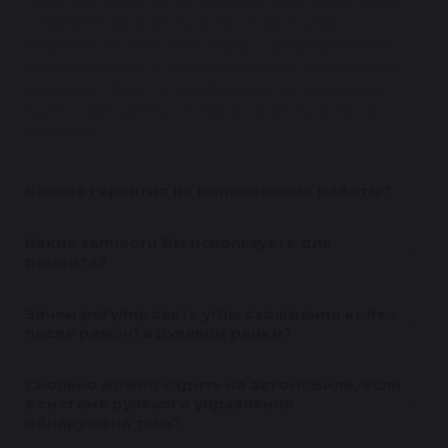
предполагаемой даты приезда. В день ремонта Вы
оставляете свой автомобиль с 9 до 10 утра и
получаете на руки заказ-наряд с предварительной
суммой ремонта (в случае изменения стоимости мы
свяжемся с Вами по телефону для согласования).
Клиент извещается о готовности автомобиля по
телефону.
Какова гарантия на выполненные работы?
Какие запчасти Вы используете для
ремонта?
Зачем регулировать углы схождения колес
после ремонта рулевой рейки?
Сколько можно ездить на автомобиле, если
в системе рулевого управления
обнаружена течь?