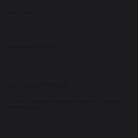
★
★
★
★
★
Вахид добр
20.08.2020
В ремонт не принимают. Только продают
Ответить
★
★
★
★
★
Дмитрий Злотников
17.03.2020
Выгодные цены и внимательный персонал
Ответить
ЧАСТЫЕ ВОПРОСЫ
Сколько времени занимает ремонт рулевой
рейки/насоса ГУР?
Время ремонта рулевой рейки/насоса ГУР в
большинстве случаев составляет 1-1,5 дня. Для этого
необходимо записаться к нам за 1-2 дня до