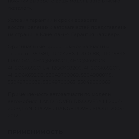
покупки выберете вашу модель авто в меню
«каталог».
Условия гарантии и сроки возврата
восстановленных автозапчастей представлены
на странице Клиентам -> Гарантия на товары.
Оригинальные кросс номера запчасти и
аналоги: 1357581, LR004286, LR010188, LR005846,
LR021042, 4H2Q6K682CJ, 4H2Q6K682CK,
4H2Q6K682CH, 4H2Q6K682CG, 4H2Q6K682CF,
4H2Q6K682CB, 53049700069, 53049880115,
53049700039, 53049700065, 53049880069
Применяемость автозапчасти по модели
автомобиля: LAND ROVER DISCOVERY III 2004-
2009, LAND ROVER RANGE ROVER SPORT 2005-
2012
ПРИМЕНИМОСТЬ