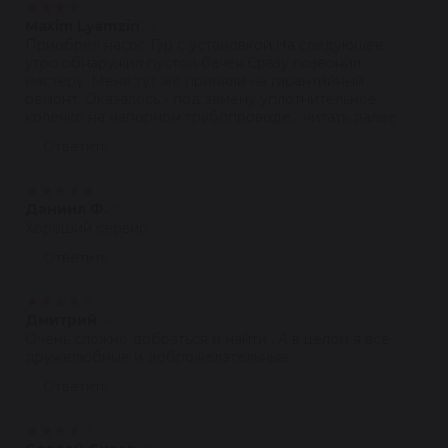
★
★
★
★
★
Maxim Lyamzin
30.05.2022
Приобрел насос Гур с установкой.На следующее
утро обнаружил пустой бачек.Сразу позвонил
мастеру. Меня тут же приняли на гарантийный
ремонт. Оказалось - под замену уплотнительное
колечко на напорном трубопроводе....читать далее
Ответить
★
★
★
★
★
Даниил Ф.
17.04.2022
Хороший сервис
Ответить
★
★
★
★
★
Дмитрий
04.02.2022
Очень сложно добраться и найти . А в целом я все
дружелюбные и доброжелательные
Ответить
★
★
★
★
★