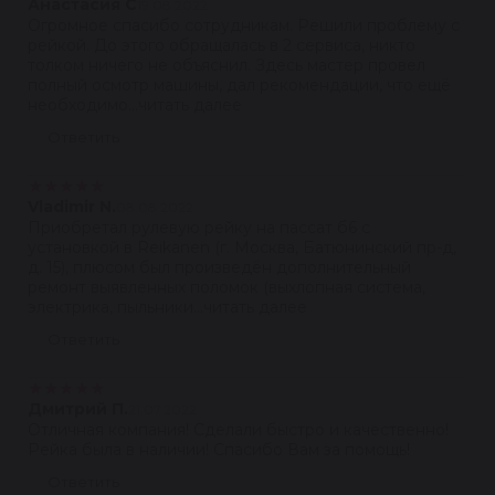
Анастасия С
19.08.2022
Огромное спасибо сотрудникам. Решили проблему с
рейкой. До этого обращалась в 2 сервиса, никто
толком ничего не объяснил. Здесь мастер провел
полный осмотр машины, дал рекомендации, что ещё
необходимо...читать далее
Ответить
★
★
★
★
★
Vladimir N.
08.08.2022
Приобретал рулевую рейку на пассат б6 с
установкой в Reikanen (г. Москва, Батюнинский пр-д,
д. 15), плюсом был произведён дополнительный
ремонт выявленных поломок (выхлопная система,
электрика, пыльники...читать далее
Ответить
★
★
★
★
★
Дмитрий П.
21.07.2022
Отличная компания! Сделали быстро и качественно!
Рейка была в наличии! Спасибо Вам за помощь!
Ответить