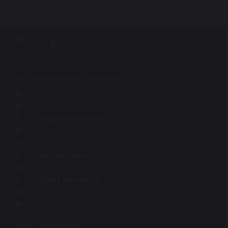
ООО «Рейканен» / Reikanen LLC
Санкт-Петербург
9:00 - 21:00 пн-вс
+7 (812) 604-24-64
Отдел продаж
Info@reikanen.ru
Нижний Новгород
+7 831 281-86-40
Москва
+7 (495) 156-46-13
Связь с директором
director@reikanen.ru
ОГРН 1107847288911
ИНН 7806438709