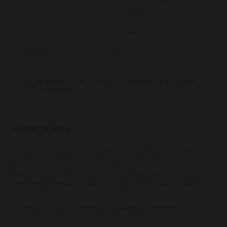
RANGE ROVER SPORT
2005-2012
Артикул
T1108R
Гарантия
1 год
Гарантия 1 год — на восстановленные насосы
ГУР Reikanen
ОПИСАНИЕ
Турбокомпрессор является восстановленной
оригинальной запчастью. Восстановление
произведено в техническом центре Reikanen. В
процессе ремонтных работ были заменены все
изношенные комплектующие агрегата на
новые оригинальные или качественные
аналоги.