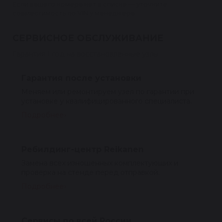
Если вашего номера нет в списке — уточните
совместимость по VIN у менеджера.
СЕРВИСНОЕ ОБСЛУЖИВАНИЕ
Гарантия 1 год на восстановленные узлы
Гарантия после установки
Меняем или ремонтируем узел по гарантии при
установке у квалифицированного специалиста.
Подробнее
Ребилдинг-центр Reikanen
Замена всех изношенных комплектующих и
проверка на стенде перед отправкой.
Подробнее
Сервисы по всей России