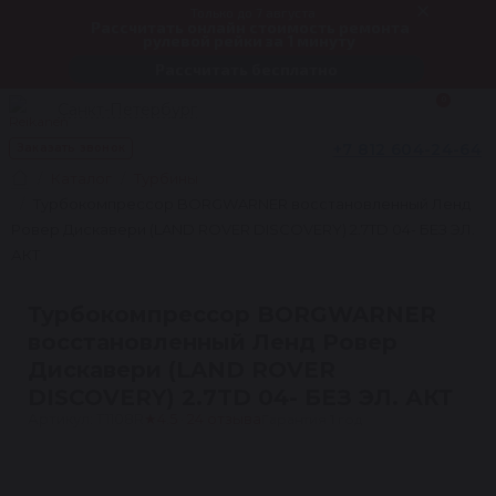
Только до 7 августа
Рассчитать онлайн стоимость ремонта
рулевой рейки за 1 минуту
Рассчитать бесплатно
0
Санкт-Петербург
+7 812 604-24-64
Заказать звонок
Каталог
Турбины
Турбокомпрессор BORGWARNER восстановленный Ленд
Ровер Дискавери (LAND ROVER DISCOVERY) 2.7TD 04- БЕЗ ЭЛ.
АКТ
Турбокомпрессор BORGWARNER
восстановленный Ленд Ровер
Дискавери (LAND ROVER
DISCOVERY) 2.7TD 04- БЕЗ ЭЛ. АКТ
Артикул: T1108R
★
4.5 · 24 отзыва
Гарантия 1 год
1