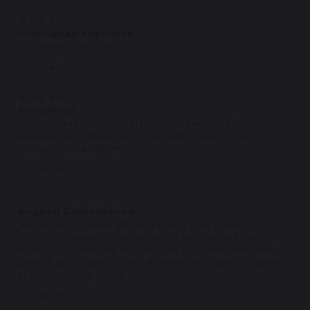
★
★
★
★
★
Александр Корсаков
21.09.2021
Отличная контора!
Ответить
★
★
★
★
★
Анонимно
21.09.2021
Оперативно подобрали рулевую рейку на мою
машину, доставили на следующий день . Пошёл 7
месяц нареканий нет .
Ответить
★
★
★
★
★
Андрей Баньковский
01.05.2021
Взяли реку . Через 60 км пробега льёт с двух сторон.
Что бы оформить возврат , надо заполнить кучу
бумаг. По телефону сказали ,что рекламация может
длится до 30 дней. Этого времени не было , отдали в
ремонт...читать далее
Ответить