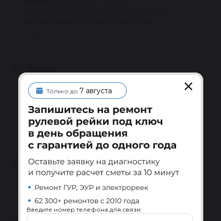
Установка и диагностика системы ГУР в
авторизованных сервисах-партнёрах.
Подробнее
ОТЗЫВЫ
7 августа
Только до
Полезные
4.5
★
★
★
★
★
Написать
24 отзыва
★
★
★
★
★
Александр Грачев
05.04.2025
Очень хорошо...приезжаю по работе уже не первый
год
Ответить
Введите номер телефона для связи:
★
★
★
★
★