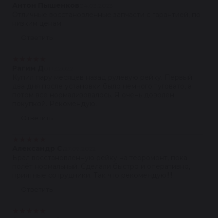
Антон Пышенков
04.03.2023
Отличные восстановленные запчасти с гарантией, по
низким ценам.
Ответить
★
★
★
★
★
Рагим Д
01.12.2022
Купил пару месяцев назад рулевую рейку. Первый
два дня после установки было немного туговато, а
потом все нормализовалось. Я очень доволен
покупкой. Рекомендую.
Ответить
★
★
★
★
★
Александр С.
27.09.2022
Брал восстановленную рейку на терромонт, пока
полёт нормальный. Сделали быстро и оперативно,
приятные сотрудники. Так что рекомендую!!!!!
Ответить
★
★
★
★
★