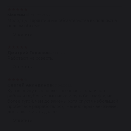
★
★
★
★
★
Максим Н.
08.07.2022
Молодцы. Гарантийные обязательства выполняют в
полном объёме.
Ответить
★
★
★
★
★
Дмитрий Горшков
03.07.2022
Работают на совесть.
Ответить
★
★
★
★
★
Сергей Акиндинов
07.06.2022
Купил рейку в феврале - всё классно: запчасть -
рабочая (дубовые пыльники и руль без люфта, но
более тугой, чем до замены, хотя спустя небольшой
пробег всё разработалось), менеджеры - вежливые,
доставка...читать далее
Ответить