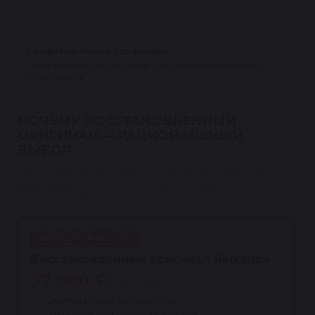
Гарантия после установки
1 год гарантии при монтаже у квалифицированного
специалиста.
ПОЧЕМУ ВОССТАНОВЛЕННЫЙ
ОРИГИНАЛ — РАЦИОНАЛЬНЫЙ
ВЫБОР
Оригинальная база детали и профессиональное
восстановление — по цене ниже новой
оригинальной.
ВЫГОДНЫЙ ВЫБОР
Восстановленный оригинал Reikanen
37 000 ₽
ниже новой
Оригинальная база детали