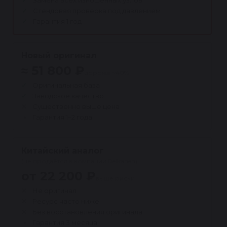
Замена всех изношенных узлов
Стендовая проверка под давлением
Гарантия 1 год
Новый оригинал
≈ 51 800 ₽
дороже ~40%
Оригинальная база
Заводское качество
Существенно выше цена
Гарантия 1–2 года
Китайский аналог
(не продаётся в компании Reikanen)
от 22 200 ₽
выше риски
Не оригинал
Ресурс часто ниже
Без восстановления оригинала
Гарантия 3 месяца