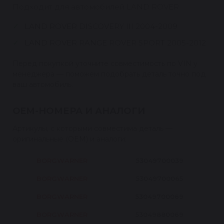
Подходит для автомобилей LAND ROVER:
LAND ROVER DISCOVERY III 2004-2009
LAND ROVER RANGE ROVER SPORT 2005-2012
Перед покупкой уточните совместимость по VIN у
менеджера — поможем подобрать деталь точно под
ваш автомобиль.
OEM-НОМЕРА И АНАЛОГИ
Артикулы, с которыми совместима деталь —
оригинальные (OEM) и аналоги:
BORGWARNER
53049700039
BORGWARNER
53049700065
BORGWARNER
53049700069
BORGWARNER
53049880069