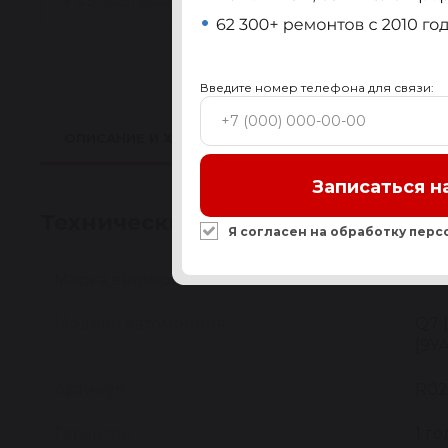
★
4.5 · 24 отзыва
Введите номер телефона для связи:
ОПИСАНИЕ И ХАРАКТЕРИСТИКИ
ПРИМЕНИМО
Записаться н
Технические характеристики
Я согласен на обработку
перс
Марка автомобиля
AUD
Модель автомобиля
Q7 
[9Y
Артикул
R02
Гарантия
1 го