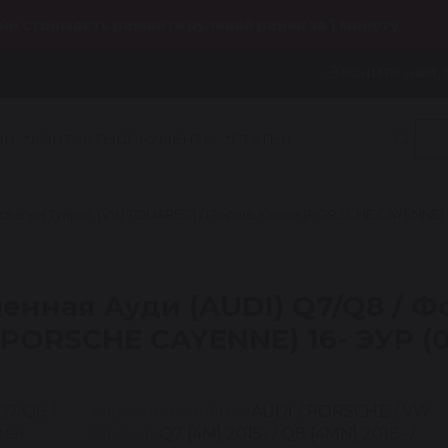
йн стоимость ремонта рулевой рейки за 1 минуту
Звоните нам, 
ИИ
КОНТАКТЫ
ДОКУМЕНТЫ
СТАТЬИ
сваген Туарег (VW TOUAREG) / Порше Кайен (PORSCHE CAYENNE) 1
енная Ауди (AUDI) Q7/Q8 / Ф
PORSCHE CAYENNE) 16- ЭУР (
Марка автомобиля
AUDI / PORSCHE / VW
Модель
Q7 [4M] 2015- / Q8 [4MN] 2018- /