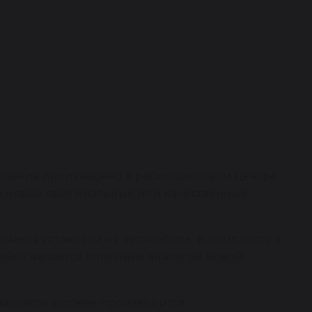
овление произведено в ребилдинговом центре
на новые оригинальные или качественные
омента установки на автомобиль. В комплекте к
рейка является отличным аналогом новой
 запчасти должен производится