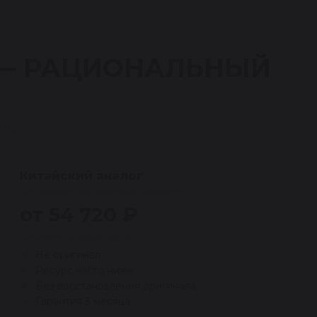
 — РАЦИОНАЛЬНЫЙ
ной.
Китайский аналог
(не продаётся в компании Reikanen)
от 54 720 ₽
Дешевле, но выше риски
Не оригинал
Ресурс часто ниже
Без восстановления оригинала
Гарантия 3 месяца