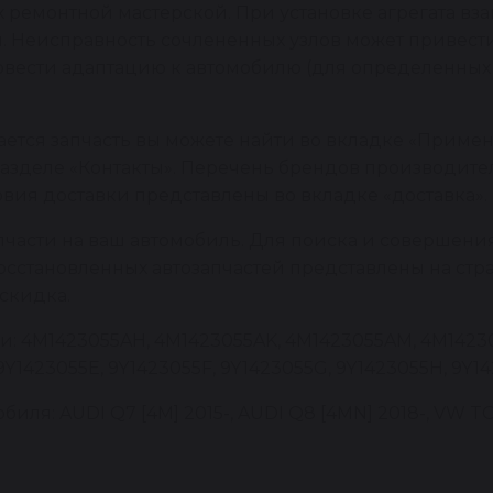
емонтной мастерской. При установке агрегата вза
и. Неисправность сочлененных узлов может привест
ровести адаптацию к автомобилю (для определенных 
ется запчасть вы можете найти во вкладке «Примен
азделе «Контакты». Перечень брендов производител
овия доставки представлены во вкладке «доставка».
пчасти на ваш автомобиль. Для поиска и совершени
восстановленных автозапчастей представлены на стр
скидка.
и: 4M1423055AH, 4M1423055AK, 4M1423055AM, 4M14230
9Y1423055E, 9Y1423055F, 9Y1423055G, 9Y1423055H, 9Y1
ля: AUDI Q7 [4M] 2015-, AUDI Q8 [4MN] 2018-, VW T