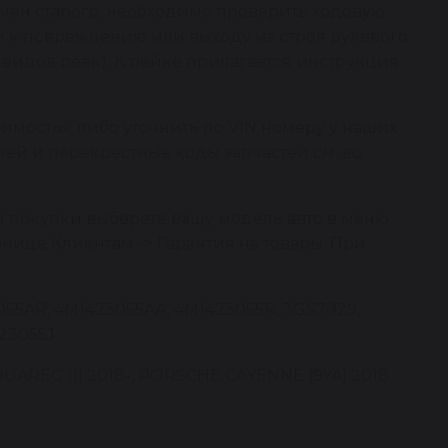
мен старого, необходимо проверить ходовую
и к повреждению или выходу из строя рулевого
видов реек). К рейке прилагается инструкция
имость», либо уточнить по VIN номеру у наших
ей и перекрестные коды запчастей см. во
я покупки выберете вашу модель авто в меню
анице Клиентам -> Гарантия на товары. При
55AR, 4M1423055AA, 4M1423055R, 3GS7029,
423055J
OUAREG III 2018-, PORSCHE CAYENNE [9YA] 2018