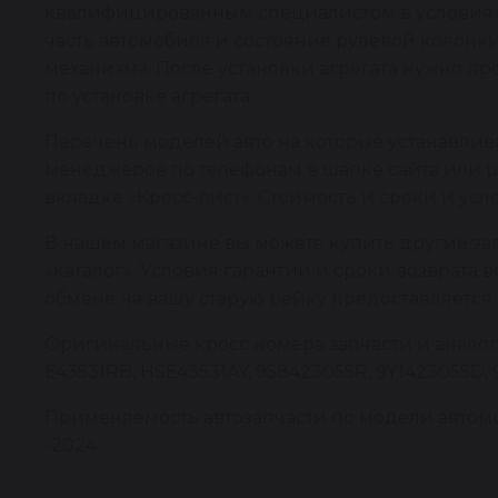
квалифицированным специалистом в условиях р
часть автомобиля и состояние рулевой колонк
механизма. После установки агрегата нужно п
по установке агрегата.
Перечень моделей авто на которые устанавлива
менеджеров по телефонам в шапке сайта или р
вкладке «Кросс-лист». Стоимость и сроки и усл
В нашем магазине вы можете купить другие за
«каталог». Условия гарантии и сроки возврата 
обмене на вашу старую рейку предоставляется 
Оригинальные кросс номера запчасти и аналог
E43531RB, HSE43531AY, 958423055R, 9Y1423055D, 
Применяемость автозапчасти по модели автомоби
-2024