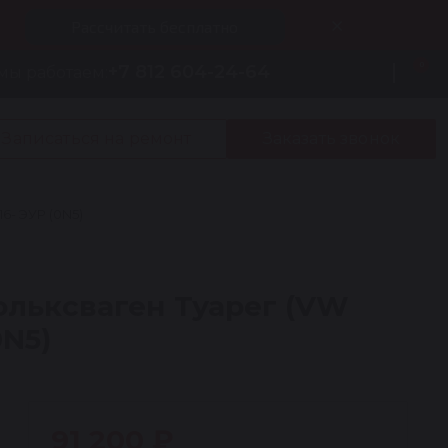
Рассчитать бесплатно
0
+7 812 604-24-64
мы работаем:
Записаться на ремонт
Заказать звонок
6- ЭУР (0N5)
ольксваген Туарег (VW
0N5)
91 200 ₽