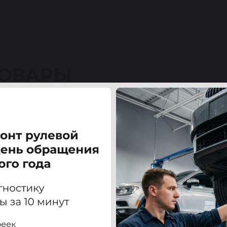
ТОВАРЫ
8/Q7 / Фольксваген Туарег (VW TOUAREG) III 17-23 Э