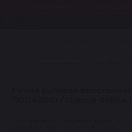
Только до 9 августа
Рассчитать онла
Санкт-Петербург
УСЛУГИ
КАТАЛОГ
О КОМПАН
Каталог
Рулевые рейки
Рулевые рейки с ЭУР
Рейка рулевая восстановленная Ауди (AUDI) Q7/Q8 / Фольк
Рейка рулевая восстановл
TOUAREG) / Порше Кайен (
Артикул: R0292
★
4.5 · 24 отзыва
Гарантия 1 год