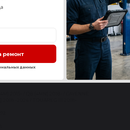
СТЬ
OEM-НОМЕРА И АНАЛОГИ
СЕРВИС
ОТЗЫ
а ремонт
Нашли ош
ональных данных
I / PORSCHE / VW
[4M] 2015- / Q8 [4MN] 2018- / CAYENNE
A] 2018 -2024 / TOUAREG III 2018-
92
д