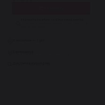
В корзину
Уточнить подбор по VIN у менеджера
Поможем подобрать деталь точно под
ваш автомобиль
В наличии — 1 шт
Отгрузка сегодня
Самовывоз
Бесплатно, из сервиса Reikanen в СПб
Доставка курьером
Бесплатно при заказе на сумму более 30 000 рублей