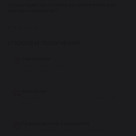
Существуют ли особые предложения для
оптовых клиентов?
Все вопросы
СПОСОБЫ ПОЛУЧЕНИЯ
Самовывоз
Бесплатно из сервиса Reikanen в Санкт-
Петербурге
Курьером
По Санкт-Петербургу от 300 ₽, на следующий
день
Транспортной компанией
По всей России — СДЭК, ПЭК, Деловые линии