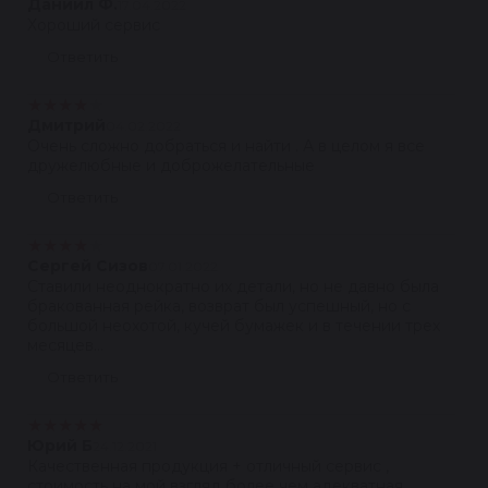
Даниил Ф.
17.04.2022
Хороший сервис
Ответить
★
★
★
★
★
Дмитрий
04.02.2022
Очень сложно добраться и найти . А в целом я все
дружелюбные и доброжелательные
Ответить
★
★
★
★
★
Сергей Сизов
07.01.2022
Ставили неоднократно их детали, но не давно была
бракованная рейка, возврат был успешный, но с
большой неохотой, кучей бумажек и в течении трех
месяцев...
Ответить
★
★
★
★
★
Юрий Б
24.12.2021
Качественная продукция + отличный сервис ,
стоимость на мой взгляд более чем адекватная .