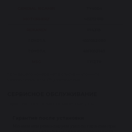
GENERAL RICAMBI
TY4004
MOTORHERZ
M50121RB
REIKANEN
R1431B
TOYOTA
4551052080
TOYOTA
4551052140
MSG
TY127R
Если вашего номера нет в списке — уточните
совместимость по VIN у менеджера.
СЕРВИСНОЕ ОБСЛУЖИВАНИЕ
Гарантия 1 год на восстановленные узлы
Гарантия после установки
Меняем или ремонтируем узел по гарантии при
установке у квалифицированного специалиста.