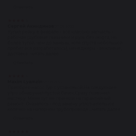
Ответить
★
★
★
★
★
Сергей Акиндинов
07.06.2022
Купил рейку в феврале - всё классно: запчасть -
рабочая (дубовые пыльники и руль без люфта, но
более тугой, чем до замены, хотя спустя небольшой
пробег всё разработалось), менеджеры - вежливые,
доставка...читать далее
Ответить
★
★
★
★
★
Maxim Lyamzin
30.05.2022
Приобрел насос Гур с установкой.На следующее
утро обнаружил пустой бачек.Сразу позвонил
мастеру. Меня тут же приняли на гарантийный
ремонт. Оказалось - под замену уплотнительное
колечко на напорном трубопроводе....читать далее
Ответить
★
★
★
★
★