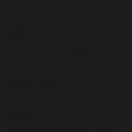
Советую .
Ответить
★
★
★
★
★
Валерия
24.10.2021
Добрый день! Хочу выразить благодарность
компании Reikanen и грамотной работе менеджера.
Так получилось что пришлось поменять рейку. В
запчастях совсем не чего не понимаю. В автосервисе
посоветавали взять...читать далее
Ответить
★
★
★
★
★
Александр Корсаков
21.09.2021
Отличная контора!
Ответить
★
★
★
★
★
Анонимно
21.09.2021
Оперативно подобрали рулевую рейку на мою
машину, доставили на следующий день . Пошёл 7