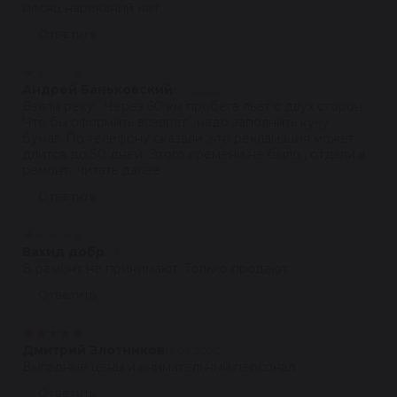
месяц нареканий нет .
Ответить
★
★
★
★
★
Андрей Баньковский
01.05.2021
Взяли реку . Через 60 км пробега льёт с двух сторон.
Что бы оформить возврат , надо заполнить кучу
бумаг. По телефону сказали ,что рекламация может
длится до 30 дней. Этого времени не было , отдали в
ремонт...читать далее
Ответить
★
★
★
★
★
Вахид добр
20.08.2020
В ремонт не принимают. Только продают
Ответить
★
★
★
★
★
Дмитрий Злотников
17.03.2020
Выгодные цены и внимательный персонал
Ответить