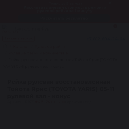
Только до 8 августа
Рассчитать онлайн стоимость ремонта
рулевой рейки за 1 минуту
Рассчитать бесплатно
0
Санкт-Петербург
+7 812 604-24-64
Заказать звонок
Каталог
Рулевые рейки
Рулевые рейки механические
Рейка рулевая восстановленная Тойота Ярис (TOYOTA
YARIS) 05-11 рулевой вал - конус
Рейка рулевая восстановленная
Тойота Ярис (TOYOTA YARIS) 05-11
рулевой вал - конус
Артикул: R1431
★
4.5 · 24 отзыва
Гарантия 1 год
1