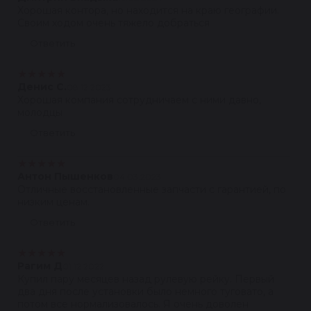
Хорошая контора, но находится на краю географии.
Своим ходом очень тяжело добраться
Ответить
★
★
★
★
★
Денис С.
08.12.2023
Хорошая компания сотрудничаем с ними давно,
молодцы
Ответить
★
★
★
★
★
Антон Пышенков
04.03.2023
Отличные восстановленные запчасти с гарантией, по
низким ценам.
Ответить
★
★
★
★
★
Рагим Д
01.12.2022
Купил пару месяцев назад рулевую рейку. Первый
два дня после установки было немного туговато, а
потом все нормализовалось. Я очень доволен