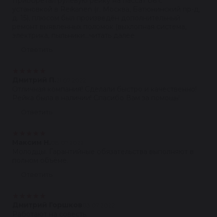
Приобретал рулевую рейку на пассат б6 с
установкой в Reikanen (г. Москва, Батюнинский пр-д,
д. 15), плюсом был произведён дополнительный
ремонт выявленных поломок (выхлопная система,
электрика, пыльники...читать далее
Ответить
★
★
★
★
★
Дмитрий П.
21.07.2022
Отличная компания! Сделали быстро и качественно!
Рейка была в наличии! Спасибо Вам за помощь!
Ответить
★
★
★
★
★
Максим Н.
08.07.2022
Молодцы. Гарантийные обязательства выполняют в
полном объёме.
Ответить
★
★
★
★
★
Дмитрий Горшков
03.07.2022
Работают на совесть.