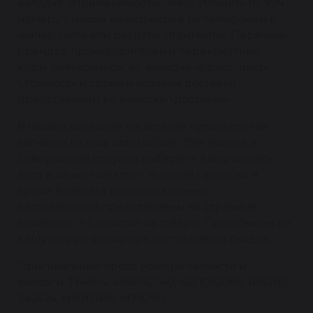
вкладке «Применимость», либо уточнить по VIN
номеру у наших менеджеров по телефонам в
шапке сайта или разделе «Контакты». Перечень
брендов производителей и перекрестные
коды запчастей см. во вкладке «Кросс-лист».
Стоимость и сроки и условия доставки
представлены во вкладке «доставка».
В нашем магазине вы можете купить другие
запчасти на ваш автомобиль. Для поиска и
совершения покупки выберете вашу модель
авто в меню «каталог». Условия гарантии и
сроки возврата восстановленных
автозапчастей представлены на странице
Клиентам -> Гарантия на товары. При обмене на
вашу старую рейку предоставляется скидка.
Оригинальные кросс номера запчасти и
аналоги: TY4004, 4551052140, 4551052080, R1431B,
242674, M50121RB, M7929U