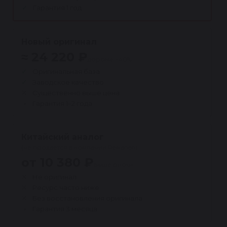
Гарантия 1 год
Новый оригинал
≈ 24 220 ₽
дороже ~40%
Оригинальная база
Заводское качество
Существенно выше цена
Гарантия 1–2 года
Китайский аналог
(не продаётся в компании Reikanen)
от 10 380 ₽
выше риски
Не оригинал
Ресурс часто ниже
Без восстановления оригинала
Гарантия 3 месяца