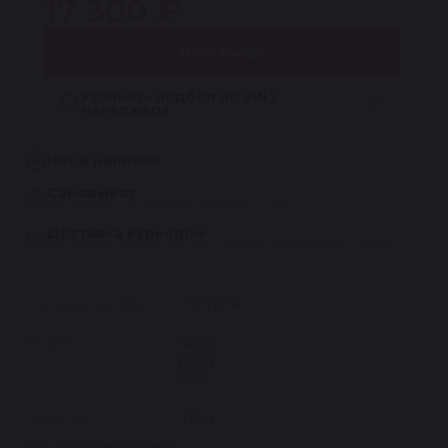
17 300 ₽
Под заказ
Уточнить подбор по VIN у
менеджера
Нет в наличии
Самовывоз
Бесплатно, из сервиса Reikanen в СПб
Доставка курьером
Бесплатно при заказе на сумму более 30 000 рублей
Марка автомобиля
TOYOTA
Модель
YARIS
[P90]
2005-
Гарантия
1 год
Все характеристики