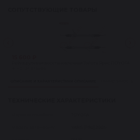
СОПУТСТВУЮЩИЕ ТОВАРЫ
15 600 ₽
Рейка рулевая восстановленная Тойота Ярис (TOYOTA YARIS
★
4.5 · 24 отзыва
ОПИСАНИЕ И ХАРАКТЕРИСТИКИ
ОПИСАНИЕ
ПРИМЕНИМОСТЬ
ТЕХНИЧЕСКИЕ ХАРАКТЕРИСТИКИ
Марка автомобиля
TOYOTA
Модель автомобиля
YARIS [P90] 2005-
Артикул
R1431