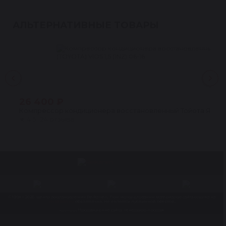
АЛЬТЕРНАТИВНЫЕ ТОВАРЫ
26 400 ₽
Компрессор кондиционера восстановленный Тойота Ярис (TOY
★
4.5 · 24 отзыва
© 1998 – 2026. Центр восстановления Reikanen. При использовании материалов сайта ссылка на
reikanen.ru
обязательна. Не является публичной офертой.
Продвижение сайта- Генератор продаж
Разработка сайта