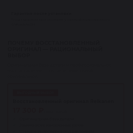
Гарантия после установки
1 год гарантии при монтаже у квалифицированного
специалиста.
ПОЧЕМУ ВОССТАНОВЛЕННЫЙ
ОРИГИНАЛ — РАЦИОНАЛЬНЫЙ
ВЫБОР
Оригинальная база детали и профессиональное
восстановление — по цене ниже новой
оригинальной.
ВЫГОДНЫЙ ВЫБОР
Восстановленный оригинал Reikanen
17 300 ₽
ниже новой
Оригинальная база детали
Замена всех изношенных узлов
Стендовая проверка под давлением