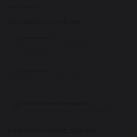
Все вопросы
СПОСОБЫ ПОЛУЧЕНИЯ
Самовывоз
Бесплатно из сервиса Reikanen в Санкт-
Петербурге
Курьером
По Санкт-Петербургу от 300 ₽, на следующий
день
Транспортной компанией
По всей России — СДЭК, ПЭК, Деловые линии
АЛЬТЕРНАТИВНЫЕ ТОВАРЫ