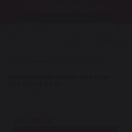
Только до 9 августа
Рассчитать онлайн стоимость ремонта
рулевой рейки за 1 минуту
Рассчитать бесплатно
0
Санкт-Петербург
Звоните!
+7 812 604-24-64
Заказать звонок
Мы работаем
Каталог
Рулевые рейки
Рулевые рейки механические
Рейка рулевая аналог Киа Соул (KIA SOUL) 09-13
Рейка рулевая аналог Киа Соул
(KIA SOUL) 09-13
Артикул: R1215A
★
4.5 · 24 отзыва
Гарантия 1 год
1
24 100 ₽