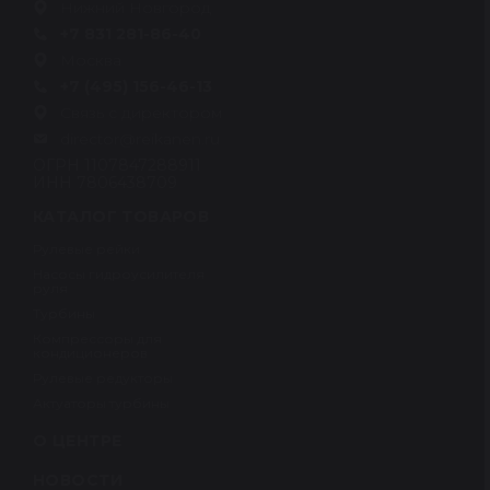
Нижний Новгород
+7 831 281-86-40
Москва
+7 (495) 156-46-13
Связь с директором
director@reikanen.ru
ОГРН 1107847288911
ИНН 7806438709
КАТАЛОГ ТОВАРОВ
Рулевые рейки
Насосы гидроусилителя
руля
Турбины
Компрессоры для
кондиционеров
Рулевые редукторы
Актуаторы турбины
О ЦЕНТРЕ
НОВОСТИ