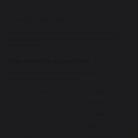
Подходит для автомобилей KIA:
KIA SOUL [AM] 2008-2013
Перед покупкой уточните совместимость по VIN у
менеджера — поможем подобрать деталь точно под
ваш автомобиль.
OEM-НОМЕРА И АНАЛОГИ
Артикулы, с которыми совместима деталь —
оригинальные (OEM) и аналоги:
CARDONE
242407
ERA
SR23297
GENERAL RICAMBI
KI4008
GS
1GS3701C
KIA/HYUNDAI
565002K001