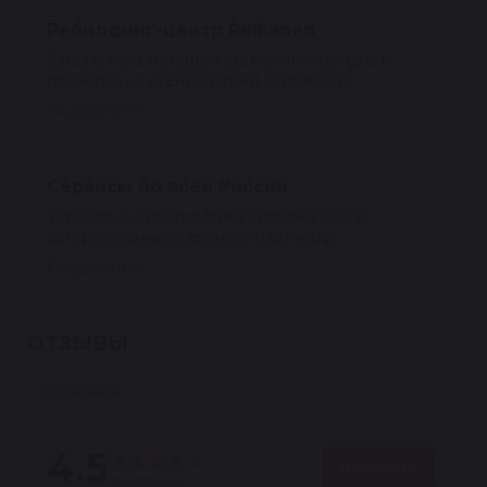
Ребилдинг-центр Reikanen
Замена всех изношенных комплектующих и
проверка на стенде перед отправкой.
Подробнее
Сервисы по всей России
Установка и диагностика системы ГУР в
авторизованных сервисах-партнёрах.
Подробнее
ОТЗЫВЫ
Полезные
4.5
★
★
★
★
★
Написать
24 отзыва