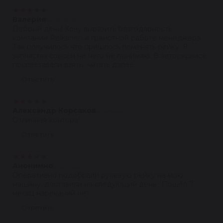
★
★
★
★
★
Валерия
24.10.2021
Добрый день! Хочу выразить благодарность
компании Reikanen и грамотной работе менеджера.
Так получилось что пришлось поменять рейку. В
запчастях совсем не чего не понимаю. В автосервисе
посоветавали взять...читать далее
Ответить
★
★
★
★
★
Александр Корсаков
21.09.2021
Отличная контора!
Ответить
★
★
★
★
★
Анонимно
21.09.2021
Оперативно подобрали рулевую рейку на мою
машину, доставили на следующий день . Пошёл 7
месяц нареканий нет .
Ответить