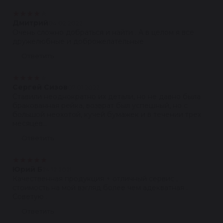
★
★
★
★
★
Дмитрий
04.02.2022
Очень сложно добраться и найти . А в целом я все
дружелюбные и доброжелательные
Ответить
★
★
★
★
★
Сергей Сизов
07.01.2022
Ставили неоднократно их детали, но не давно была
бракованная рейка, возврат был успешный, но с
большой неохотой, кучей бумажек и в течении трех
месяцев...
Ответить
★
★
★
★
★
Юрий Б
24.12.2021
Качественная продукция + отличный сервис ,
стоимость на мой взгляд более чем адекватная .
Советую .
Ответить