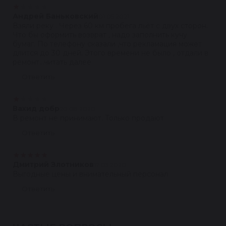
★
★
★
★
★
Андрей Баньковский
01.05.2021
Взяли реку . Через 60 км пробега льёт с двух сторон.
Что бы оформить возврат , надо заполнить кучу
бумаг. По телефону сказали ,что рекламация может
длится до 30 дней. Этого времени не было , отдали в
ремонт...читать далее
Ответить
★
★
★
★
★
Вахид добр
20.08.2020
В ремонт не принимают. Только продают
Ответить
★
★
★
★
★
Дмитрий Злотников
17.03.2020
Выгодные цены и внимательный персонал
Ответить