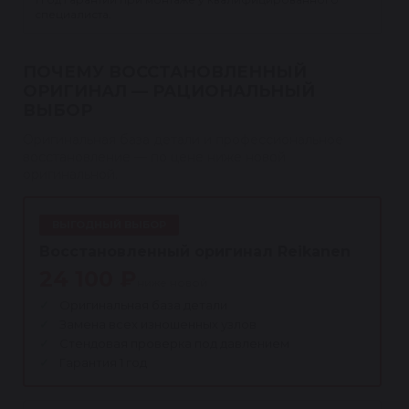
специалиста.
ПОЧЕМУ ВОССТАНОВЛЕННЫЙ
ОРИГИНАЛ — РАЦИОНАЛЬНЫЙ
ВЫБОР
Оригинальная база детали и профессиональное
восстановление — по цене ниже новой
оригинальной.
ВЫГОДНЫЙ ВЫБОР
Восстановленный оригинал Reikanen
24 100 ₽
ниже новой
Оригинальная база детали
Замена всех изношенных узлов
Стендовая проверка под давлением
Гарантия 1 год