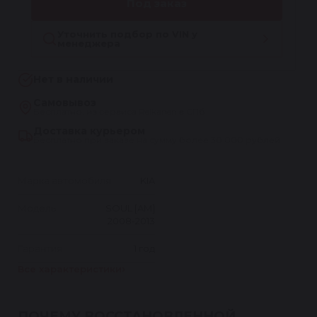
Под заказ
Уточнить подбор по VIN у
менеджера
Нет в наличии
Самовывоз
Бесплатно, из сервиса Reikanen в СПб
Доставка курьером
Бесплатно при заказе на сумму более 30 000 рублей
Марка автомобиля
KIA
Модель
SOUL [AM]
2008-2013
Гарантия
1 год
Все характеристики
ПОЧЕМУ ВОССТАНОВЛЕННОЙ