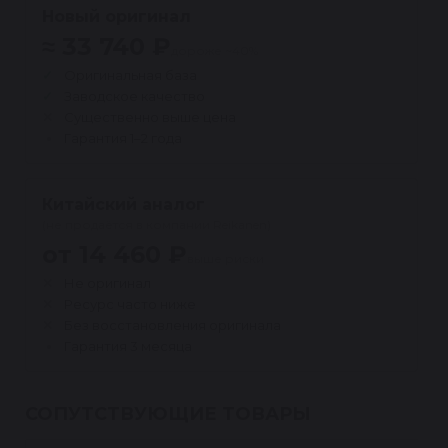
Новый оригинал
≈ 33 740 ₽
дороже ~40%
Оригинальная база
Заводское качество
Существенно выше цена
Гарантия 1–2 года
Китайский аналог
(не продаётся в компании Reikanen)
от 14 460 ₽
выше риски
Не оригинал
Ресурс часто ниже
Без восстановления оригинала
Гарантия 3 месяца
СОПУТСТВУЮЩИЕ ТОВАРЫ