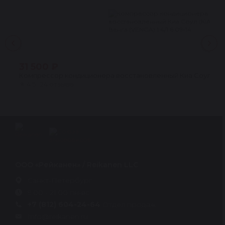
31 500 ₽
Компрессор кондиционера восстановленный Киа Соул (KIA SOU
★
4.5 · 24 отзыва
ООО «Рейканен» / Reikanen LLC
Санкт-Петербург
9:00 - 21:00 пн-вс
+7 (812) 604-24-64
Отдел продаж
Info@reikanen.ru