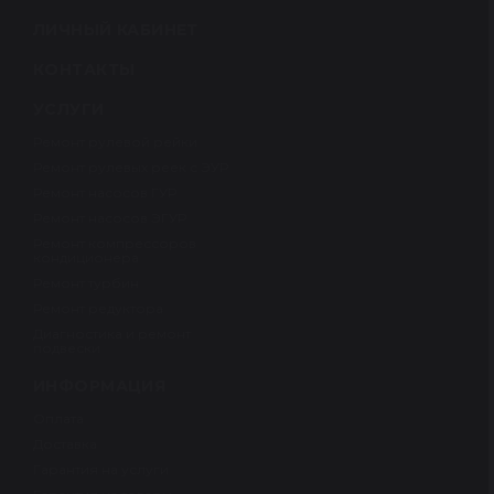
ЛИЧНЫЙ КАБИНЕТ
КОНТАКТЫ
УСЛУГИ
Ремонт рулевой рейки
Ремонт рулевых реек с ЭУР
Ремонт насосов ГУР
Ремонт насосов ЭГУР
Ремонт компрессоров
кондиционера
Ремонт турбин
Ремонт редуктора
Диагностика и ремонт
подвески
ИНФОРМАЦИЯ
Оплата
Доставка
Гарантия на услуги