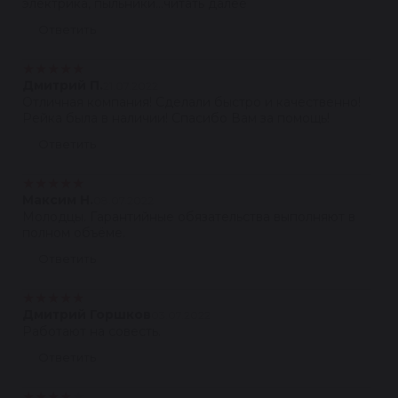
электрика, пыльники...читать далее
Ответить
★
★
★
★
★
Дмитрий П.
21.07.2022
Отличная компания! Сделали быстро и качественно!
Рейка была в наличии! Спасибо Вам за помощь!
Ответить
★
★
★
★
★
Максим Н.
08.07.2022
Молодцы. Гарантийные обязательства выполняют в
полном объёме.
Ответить
★
★
★
★
★
Дмитрий Горшков
03.07.2022
Работают на совесть.
Ответить
★
★
★
★
★