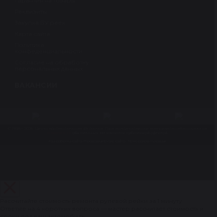
Гарантия на товары
Реквизиты
Закупка БУ реек
Карта сайта
Политика
конфеденциальности
Согласие на обработку
персональных данных
ВАКАНСИИ
© 1998 – 2026. Центр восстановления Reikanen. При использовании материалов сайта ссылка на
reikanen.ru
обязательна. Не является публичной офертой.
Разработка сайта
Продвижение сайта- Генератор продаж
Рассчитайте стоимость ремонта рулевой рейки за 1 минуту
Ответьте на 4 коротких вопроса — мастер рассчитает стоимость и
сроки под ваш автомобиль.