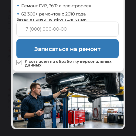
★
★
★
★
★
Денис С.
08.12.2023
Введите номер телефона для связи:
Хорошая компания сотрудничаем с ними давно,
молодцы
Ответить
Записаться на ремонт
★
★
★
★
★
Антон Пышенков
04.03.2023
Я согласен на обработку
персональных
Отличные восстановленные запчасти с гарантией, по
данных
низким ценам.
Ответить
★
★
★
★
★
Рагим Д
01.12.2022
Купил пару месяцев назад рулевую рейку. Первый
два дня после установки было немного туговато, а
потом все нормализовалось. Я очень доволен
покупкой. Рекомендую.
Ответить