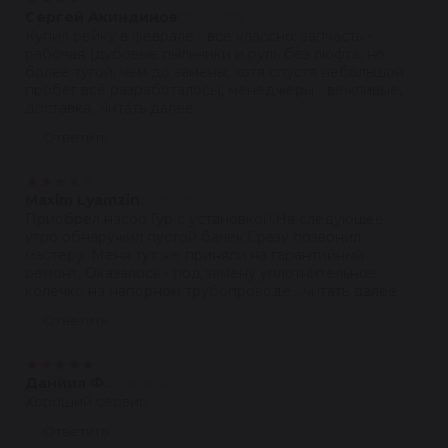
Сергей Акиндинов
07.06.2022
Купил рейку в феврале - всё классно: запчасть -
рабочая (дубовые пыльники и руль без люфта, но
более тугой, чем до замены, хотя спустя небольшой
пробег всё разработалось), менеджеры - вежливые,
доставка...читать далее
Ответить
★
★
★
★
★
Maxim Lyamzin
30.05.2022
Приобрел насос Гур с установкой.На следующее
утро обнаружил пустой бачек.Сразу позвонил
мастеру. Меня тут же приняли на гарантийный
ремонт. Оказалось - под замену уплотнительное
колечко на напорном трубопроводе....читать далее
Ответить
★
★
★
★
★
Даниил Ф.
17.04.2022
Хороший сервис
Ответить