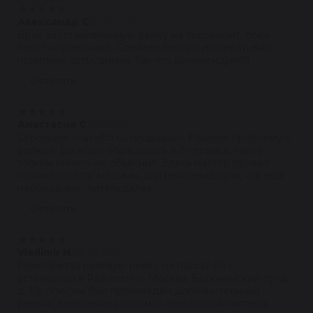
★
★
★
★
★
Александр С.
27.09.2022
Брал восстановленную рейку на терромонт, пока
полёт нормальный. Сделали быстро и оперативно,
приятные сотрудники. Так что рекомендую!!!!!
Ответить
★
★
★
★
★
Анастасия С
19.08.2022
Огромное спасибо сотрудникам. Решили проблему с
рейкой. До этого обращалась в 2 сервиса, никто
толком ничего не объяснил. Здесь мастер провел
полный осмотр машины, дал рекомендации, что ещё
необходимо...читать далее
Ответить
★
★
★
★
★
Vladimir N.
08.08.2022
Приобретал рулевую рейку на пассат б6 с
установкой в Reikanen (г. Москва, Батюнинский пр-д,
д. 15), плюсом был произведён дополнительный
ремонт выявленных поломок (выхлопная система,