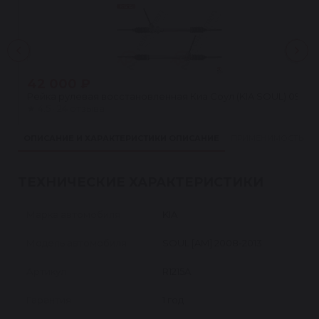
42 000 ₽
Рейка рулевая восстановленная Киа Соул (KIA SOUL) 09-13
★
4.5 · 24 отзыва
ОПИСАНИЕ И ХАРАКТЕРИСТИКИ
ОПИСАНИЕ
ПРИМЕНИМОСТЬ
ТЕХНИЧЕСКИЕ ХАРАКТЕРИСТИКИ
Марка автомобиля
KIA
Модель автомобиля
SOUL [AM] 2008-2013
Артикул
R1215A
Гарантия
1 год