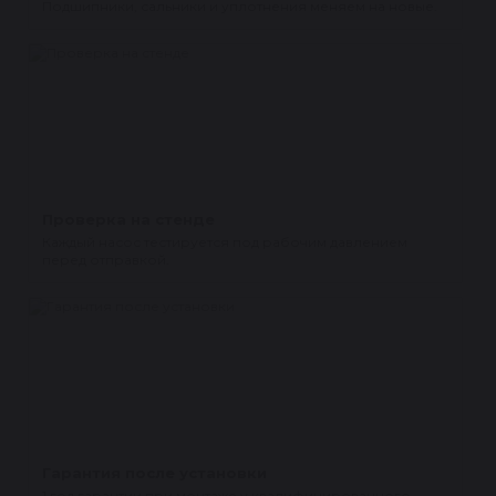
Подшипники, сальники и уплотнения меняем на новые.
Проверка на стенде
Каждый насос тестируется под рабочим давлением
перед отправкой.
Гарантия после установки
1 год гарантии при монтаже у квалифицированного