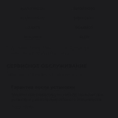
KIA/HYUNDAI
565002K100
KIA/HYUNDAI
565002K101
LIZARTE
06441800
REIKANEN
R1215
Если вашего номера нет в списке — уточните
совместимость по VIN у менеджера.
СЕРВИСНОЕ ОБСЛУЖИВАНИЕ
Гарантия 1 год на восстановленные узлы
Гарантия после установки
Меняем или ремонтируем узел по гарантии при
установке у квалифицированного специалиста.
Подробнее