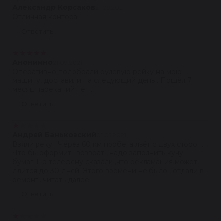
Александр Корсаков
21.09.2021
Отличная контора!
Ответить
★
★
★
★
★
Анонимно
21.09.2021
Оперативно подобрали рулевую рейку на мою
машину, доставили на следующий день . Пошёл 7
месяц нареканий нет .
Ответить
★
★
★
★
★
Андрей Баньковский
01.05.2021
Взяли реку . Через 60 км пробега льёт с двух сторон.
Что бы оформить возврат , надо заполнить кучу
бумаг. По телефону сказали ,что рекламация может
длится до 30 дней. Этого времени не было , отдали в
ремонт...читать далее
Ответить
★
★
★
★
★