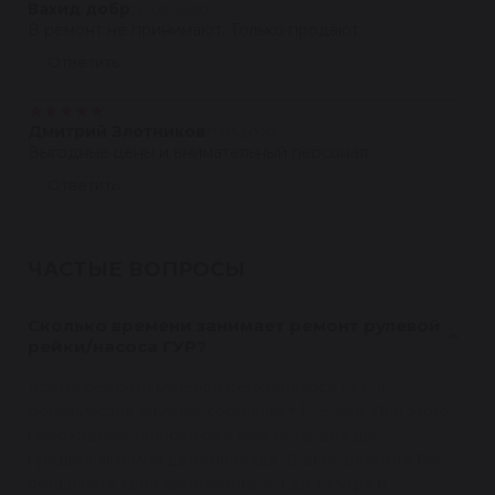
Вахид добр
20.08.2020
В ремонт не принимают. Только продают
Ответить
★
★
★
★
★
Дмитрий Злотников
17.03.2020
Выгодные цены и внимательный персонал
Ответить
ЧАСТЫЕ ВОПРОСЫ
Сколько времени занимает ремонт рулевой
рейки/насоса ГУР?
Время ремонта рулевой рейки/насоса ГУР в
большинстве случаев составляет 1-1,5 дня. Для этого
необходимо записаться к нам за 1-2 дня до
предполагаемой даты приезда. В день ремонта Вы
оставляете свой автомобиль с 9 до 10 утра и