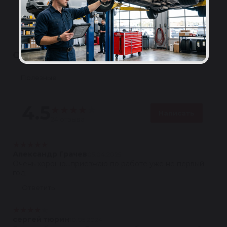
авторизованных сервисах-партнёрах.
Подробнее
ОТЗЫВЫ
Полезные
4.5
★
★
★
★
★
Написать
24 отзыва
★
★
★
★
★
Александр Грачев
05.04.2025
Очень хорошо...приезжаю по работе уже не первый
год
Ответить
★
★
★
★
★
сергей тюрин
10.05.2024