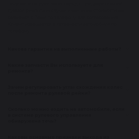
получаете на руки заказ-наряд с предварительной
суммой ремонта (в случае изменения стоимости мы
свяжемся с Вами по телефону для согласования).
Клиент извещается о готовности автомобиля по
телефону.
Какова гарантия на выполненные работы?
Какие запчасти Вы используете для
ремонта?
Зачем регулировать углы схождения колес
после ремонта рулевой рейки?
Сколько можно ездить на автомобиле, если
в системе рулевого управления
обнаружена течь?
Каковы основные признаки выхода из