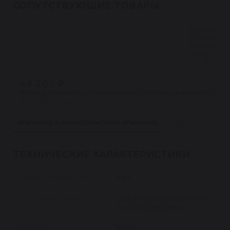
СОПУТСТВУЮЩИЕ ТОВАРЫ
46 200 ₽
Рейка рулевая восстановленная Ситроен Джампер (CITROEN 
★
4.5 · 24 отзыва
ОПИСАНИЕ И ХАРАКТЕРИСТИКИ
ОПИСАНИЕ
ПРИМЕНИМОСТЬ
ТЕХНИЧЕСКИЕ ХАРАКТЕРИСТИКИ
Марка автомобиля
FIAT
Модель автомобиля
DUCATO [244] 2002-2005 /
DUCATO [250] 2006-
Артикул
P0103