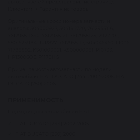
автозапчастей представлены на странице
Клиентам -> Гарантия на товары.
Оригинальные кросс номера запчасти и
аналоги: 504000927, 504184720, 7612955116,
761295511640, 7612955121, 7612955125, 2922201,
5801525984, JPR827, 7612955117, 504046460, FI006,
71788892, KS01000051, KS00000081, PI0733,
HP13006OE, P1178HG
Применяемость автозапчасти по модели
автомобиля: FIAT DUCATO [244] 2002-2005, FIAT
DUCATO [250] 2006-
ПРИМЕНИМОСТЬ
Подходит для автомобилей FIAT:
FIAT DUCATO [244] 2002-2005
FIAT DUCATO [250] 2006-