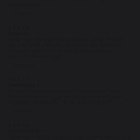
низким ценам.
Ответить
★
★
★
★
★
Рагим Д
01.12.2022
Купил пару месяцев назад рулевую рейку. Первый
два дня после установки было немного туговато, а
потом все нормализовалось. Я очень доволен
покупкой. Рекомендую.
Ответить
★
★
★
★
★
Александр С.
27.09.2022
Брал восстановленную рейку на терромонт, пока
полёт нормальный. Сделали быстро и оперативно,
приятные сотрудники. Так что рекомендую!!!!!
Ответить
★
★
★
★
★
Анастасия С
19.08.2022
Огромное спасибо сотрудникам. Решили проблему с