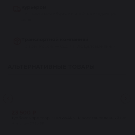
Курьером
По Санкт-Петербургу от 300 ₽, на следующий
день
Транспортной компанией
По всей России — СДЭК, ПЭК, Деловые линии
АЛЬТЕРНАТИВНЫЕ ТОВАРЫ
23 500 ₽
Турбокомпрессор BORGWARNER восстановленный Фиат Дукат
★
4.5 · 24 отзыва