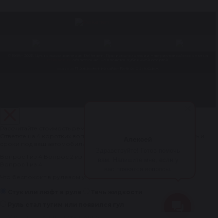
© 1998 – 2026. Центр восстановления Reikanen. При использовании материалов сайта ссылка на
reikanen.ru
обязательна. Не является публичной офертой.
Продвижение сайта- Генератор продаж
Разработка сайта
Рассчитайте стоимость ремонта рулевой рейки за 1 минуту
Ответьте на 4 коротких вопроса — мастер рассчитает стоимость и
Алексей
сроки под ваш автомобиль.
Здравствуйте! Готов помочь
Вопрос 1 из 4
Вопрос 2 из 4
Вопрос 3 из 4
Вопрос 4 из 4
вам. Напишите мне, если у
Вопрос 1 из 4
вас появятся вопросы.
Что беспокоит в рулевом управлении?
Стук или люфт в руле
Течь жидкости
Руль стал тугим или появился гул
Уже сказали менять рейку