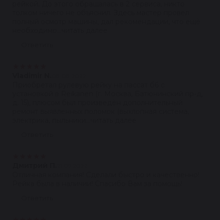
рейкой. До этого обращалась в 2 сервиса, никто
толком ничего не объяснил. Здесь мастер провел
полный осмотр машины, дал рекомендации, что ещё
необходимо...читать далее
Ответить
★
★
★
★
★
Vladimir N.
08.08.2022
Приобретал рулевую рейку на пассат б6 с
установкой в Reikanen (г. Москва, Батюнинский пр-д,
д. 15), плюсом был произведён дополнительный
ремонт выявленных поломок (выхлопная система,
электрика, пыльники...читать далее
Ответить
★
★
★
★
★
Дмитрий П.
21.07.2022
Отличная компания! Сделали быстро и качественно!
Рейка была в наличии! Спасибо Вам за помощь!
Ответить
★
★
★
★
★