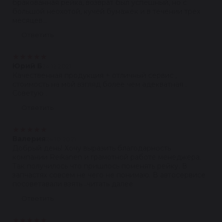
бракованная рейка, возврат был успешный, но с
большой неохотой, кучей бумажек и в течении трех
месяцев...
Ответить
★
★
★
★
★
Юрий Б
24.12.2021
Качественная продукция + отличный сервис ,
стоимость на мой взгляд более чем адекватная .
Советую .
Ответить
★
★
★
★
★
Валерия
24.10.2021
Добрый день! Хочу выразить благодарность
компании Reikanen и грамотной работе менеджера.
Так получилось что пришлось поменять рейку. В
запчастях совсем не чего не понимаю. В автосервисе
посоветавали взять...читать далее
Ответить
★
★
★
★
★