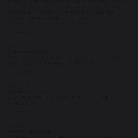
Всем доброго дня. В марте приобрел рулевую рейку
на форд фокус 3. Сам ездил забирать в Москве на
Батюнинский 15. Получил в коробке с гарантией на
год со всеми сертификатами на проверку на
гидравлику просто...читать далее
Ответить
★
★
★
★
★
Дмитрий Владыка
16.02.2024
Хорошая контора, но находится на краю географии.
Своим ходом очень тяжело добраться
Ответить
★
★
★
★
★
Денис С.
08.12.2023
Хорошая компания сотрудничаем с ними давно,
молодцы
Ответить
★
★
★
★
★
Антон Пышенков
04.03.2023
Отличные восстановленные запчасти с гарантией, по