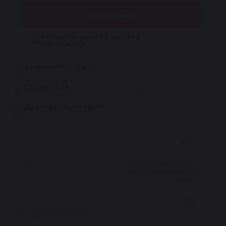
В корзину
Уточнить подбор по VIN у
менеджера
В наличии — 1 шт
Отгрузка сегодня
Самовывоз
Бесплатно, из сервиса Reikanen в СПб
Доставка курьером
Бесплатно при заказе на сумму более 30 000 рублей
Марка автомобиля
FIAT
Модель
DUCATO [244] 2002-
2005 / DUCATO [250]
2006-
Гарантия
1 год
Все характеристики