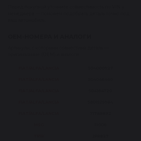
Перед покупкой уточните совместимость по VIN у
менеджера — поможем подобрать деталь точно под
ваш автомобиль.
OEM-НОМЕРА И АНАЛОГИ
Артикулы, с которыми совместима деталь —
оригинальные (OEM) и аналоги:
FIAT/ALFA/LANCIA
504000927
FIAT/ALFA/LANCIA
504046460
FIAT/ALFA/LANCIA
504184720
FIAT/ALFA/LANCIA
5801525984
FIAT/ALFA/LANCIA
71788892
MSG
FI006
TRW
JPR827