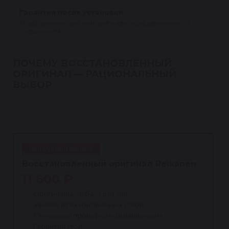
Гарантия после установки
1 год гарантии при монтаже у квалифицированного
специалиста.
ПОЧЕМУ ВОССТАНОВЛЕННЫЙ
ОРИГИНАЛ — РАЦИОНАЛЬНЫЙ
ВЫБОР
Оригинальная база детали и профессиональное
восстановление — по цене ниже новой
оригинальной.
ВЫГОДНЫЙ ВЫБОР
Восстановленный оригинал Reikanen
11 600 ₽
ниже новой
Оригинальная база детали
Замена всех изношенных узлов
Стендовая проверка под давлением
Гарантия 1 год