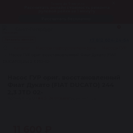
Только до 9 августа
Рассчитать онлайн стоимость ремонта
рулевой рейки за 1 минуту
Рассчитать бесплатно
0
Санкт-Петербург
+7 812 604-24-64
Заказать звонок
Каталог
Насосы гидроусилителя руля
Насосы ГУР
Насос ГУР ориг. восстановленный Фиат Дукато (FIAT
DUCATO) 244 2,3 JTD 02-
Насос ГУР ориг. восстановленный
Фиат Дукато (FIAT DUCATO) 244
2,3 JTD 02-
Артикул: P0103
★
4.5 · 24 отзыва
Гарантия 1 год
1
11 600 ₽