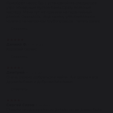
Приобрел насос Гур с установкой.На следующее
утро обнаружил пустой бачек.Сразу позвонил
мастеру. Меня тут же приняли на гарантийный
ремонт. Оказалось - под замену уплотнительное
колечко на напорном трубопроводе....читать далее
Ответить
★
★
★
★
★
Даниил Ф.
17.04.2022
Хороший сервис
Ответить
★
★
★
★
★
Дмитрий
04.02.2022
Очень сложно добраться и найти . А в целом я все
дружелюбные и доброжелательные
Ответить
★
★
★
★
★
Сергей Сизов
07.01.2022
Ставили неоднократно их детали, но не давно была