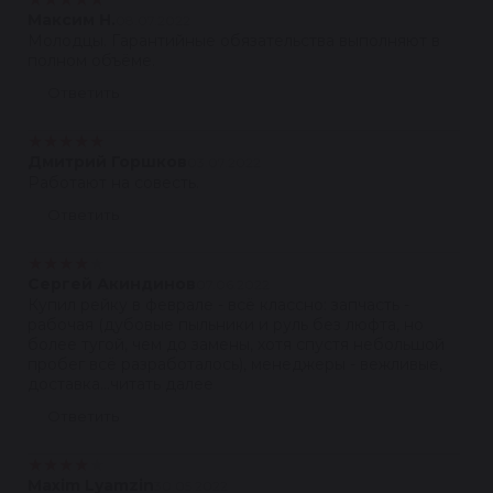
Максим Н.
08.07.2022
Молодцы. Гарантийные обязательства выполняют в
полном объёме.
Ответить
★
★
★
★
★
Дмитрий Горшков
03.07.2022
Работают на совесть.
Ответить
★
★
★
★
★
Сергей Акиндинов
07.06.2022
Купил рейку в феврале - всё классно: запчасть -
рабочая (дубовые пыльники и руль без люфта, но
более тугой, чем до замены, хотя спустя небольшой
пробег всё разработалось), менеджеры - вежливые,
доставка...читать далее
Ответить
★
★
★
★
★
Maxim Lyamzin
30.05.2022