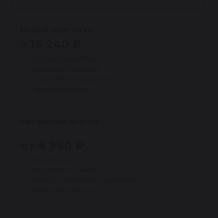
Новый оригинал
≈ 16 240 ₽
дороже ~40%
Оригинальная база
Заводское качество
Существенно выше цена
Гарантия 1–2 года
Китайский аналог
(не продаётся в компании Reikanen)
от 6 960 ₽
выше риски
Не оригинал
Ресурс часто ниже
Без восстановления оригинала
Гарантия 3 месяца