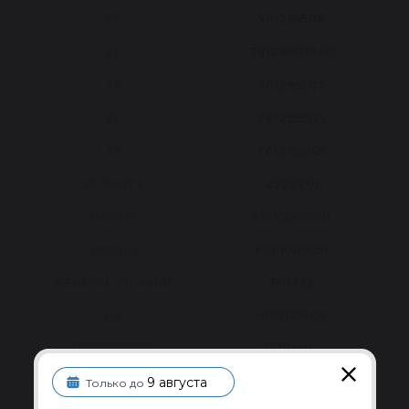
ZF
7612955116
ZF
761295511640
ZF
7612955117
ZF
7612955121
ZF
7612955125
ZF PARTS
2922201
BOSCH
KS00000081
BOSCH
KS01000051
GENERAL RICAMBI
PI0733
GS
HP13006OE
MOTORHERZ
P1178HG
9 августа
Только до
Если вашего номера нет в списке — уточните
совместимость по VIN у менеджера.