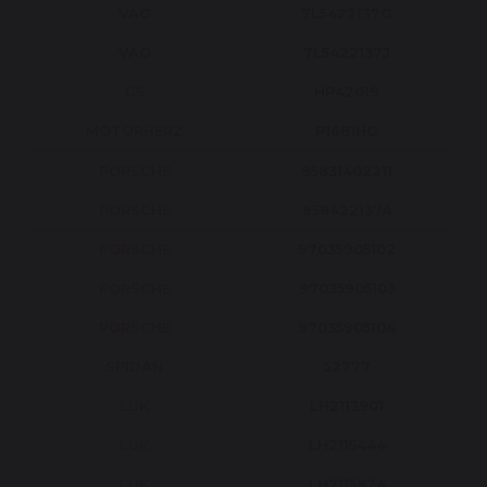
VAG
7L5422137G
VAG
7L5422137J
GS
HP42019
MOTORHERZ
P1681HG
PORSCHE
95831402211
PORSCHE
958422137A
PORSCHE
97035905102
PORSCHE
97035905103
PORSCHE
97035905104
SPIDAN
52777
LUK
LH2113901
LUK
LH2115444
LUK
LH2115824