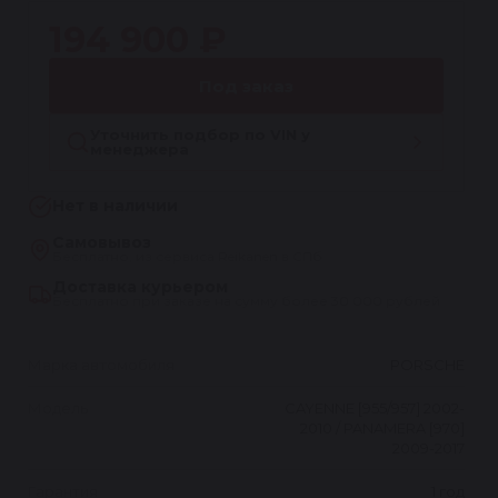
194 900 ₽
Под заказ
Уточнить подбор по VIN у
менеджера
Нет в наличии
Самовывоз
Бесплатно, из сервиса Reikanen в СПб
Доставка курьером
Бесплатно при заказе на сумму более 30 000 рублей
Марка автомобиля
PORSCHE
Модель
CAYENNE [955/957] 2002-
2010 / PANAMERA [970]
2009-2017
Гарантия
1 год