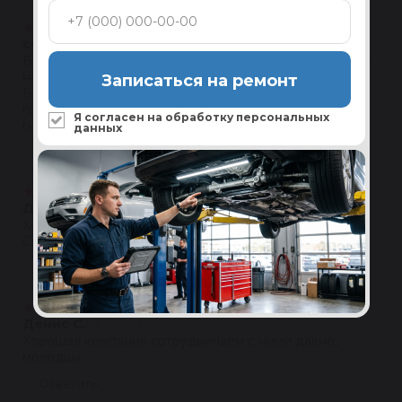
★
★
★
★
★
сергей тюрин
10.05.2024
Всем доброго дня. В марте приобрел рулевую рейку
на форд фокус 3. Сам ездил забирать в Москве на
Записаться на ремонт
Батюнинский 15. Получил в коробке с гарантией на
год со всеми сертификатами на проверку на
Я согласен на обработку
персональных
гидравлику просто...читать далее
данных
Ответить
★
★
★
★
★
Дмитрий Владыка
16.02.2024
Хорошая контора, но находится на краю географии.
Своим ходом очень тяжело добраться
Ответить
★
★
★
★
★
Денис С.
08.12.2023
Хорошая компания сотрудничаем с ними давно,
молодцы
Ответить