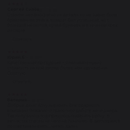
★
★
★
★
★
Сергей Сизов
07.01.2022
Ставили неоднократно их детали, но не давно была
бракованная рейка, возврат был успешный, но с
большой неохотой, кучей бумажек и в течении трех
месяцев...
Ответить
★
★
★
★
★
Юрий Б
24.12.2021
Качественная продукция + отличный сервис ,
стоимость на мой взгляд более чем адекватная .
Советую .
Ответить
★
★
★
★
★
Валерия
24.10.2021
Добрый день! Хочу выразить благодарность
компании Reikanen и грамотной работе менеджера.
Так получилось что пришлось поменять рейку. В
запчастях совсем не чего не понимаю. В автосервисе
посоветавали взять...читать далее