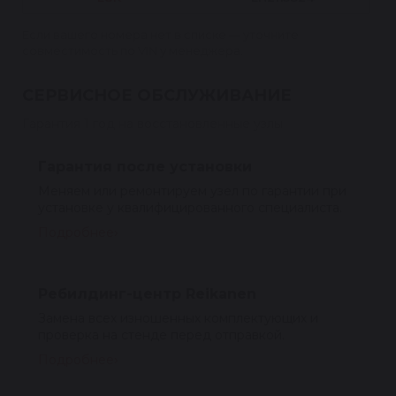
Если вашего номера нет в списке — уточните
совместимость по VIN у менеджера.
СЕРВИСНОЕ ОБСЛУЖИВАНИЕ
Гарантия 1 год на восстановленные узлы
Гарантия после установки
Меняем или ремонтируем узел по гарантии при
установке у квалифицированного специалиста.
Подробнее
Ребилдинг-центр Reikanen
Замена всех изношенных комплектующих и
проверка на стенде перед отправкой.
Подробнее