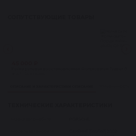
СОПУТСТВУЮЩИЕ ТОВАРЫ
45 000 ₽
Рейка рулевая восстановленная Фольксваген Туарег (VW T
★
4.5 · 24 отзыва
ОПИСАНИЕ И ХАРАКТЕРИСТИКИ
ОПИСАНИЕ
ПРИМЕНИМОСТЬ
ТЕХНИЧЕСКИЕ ХАРАКТЕРИСТИКИ
Марка автомобиля
PORSCHE
Модель автомобиля
CAYENNE [955/957] 2002-