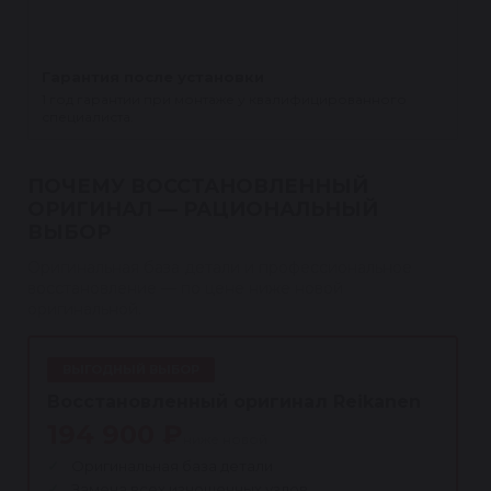
Гарантия после установки
1 год гарантии при монтаже у квалифицированного
специалиста.
ПОЧЕМУ ВОССТАНОВЛЕННЫЙ
ОРИГИНАЛ — РАЦИОНАЛЬНЫЙ
ВЫБОР
Оригинальная база детали и профессиональное
восстановление — по цене ниже новой
оригинальной.
ВЫГОДНЫЙ ВЫБОР
Восстановленный оригинал Reikanen
194 900 ₽
ниже новой
Оригинальная база детали
Замена всех изношенных узлов