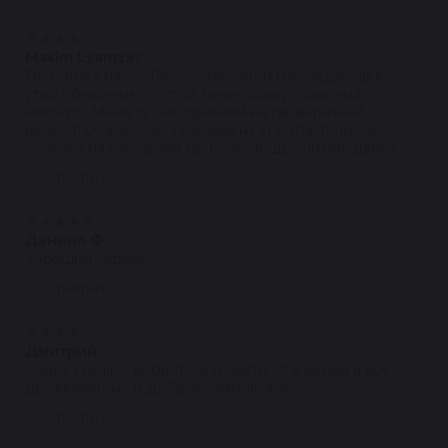
★
★
★
★
★
Maxim Lyamzin
30.05.2022
Приобрел насос Гур с установкой.На следующее
утро обнаружил пустой бачек.Сразу позвонил
мастеру. Меня тут же приняли на гарантийный
ремонт. Оказалось - под замену уплотнительное
колечко на напорном трубопроводе....читать далее
Ответить
★
★
★
★
★
Даниил Ф.
17.04.2022
Хороший сервис
Ответить
★
★
★
★
★
Дмитрий
04.02.2022
Очень сложно добраться и найти . А в целом я все
дружелюбные и доброжелательные
Ответить