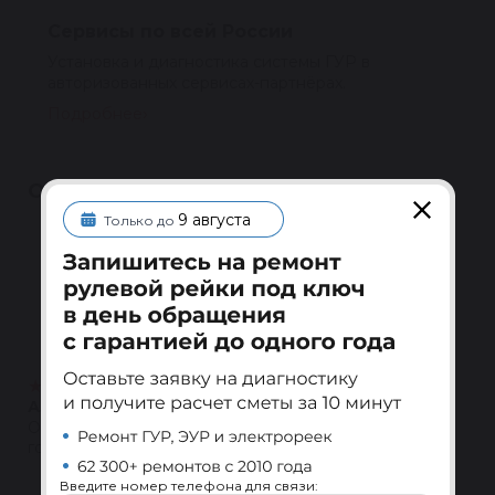
Сервисы по всей России
Установка и диагностика системы ГУР в
авторизованных сервисах-партнёрах.
Подробнее
ОТЗЫВЫ
9 августа
Только до
Полезные
4.5
★
★
★
★
★
Написать
24 отзыва
★
★
★
★
★
Александр Грачев
05.04.2025
Очень хорошо...приезжаю по работе уже не первый
год
Ответить
Введите номер телефона для связи: