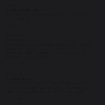
★
★
★
★
★
Антон Пышенков
04.03.2023
Отличные восстановленные запчасти с гарантией, по
низким ценам.
Ответить
★
★
★
★
★
Рагим Д
01.12.2022
Купил пару месяцев назад рулевую рейку. Первый
два дня после установки было немного туговато, а
потом все нормализовалось. Я очень доволен
покупкой. Рекомендую.
Ответить
★
★
★
★
★
Александр С.
27.09.2022
Брал восстановленную рейку на терромонт, пока
полёт нормальный. Сделали быстро и оперативно,
приятные сотрудники. Так что рекомендую!!!!!
Ответить