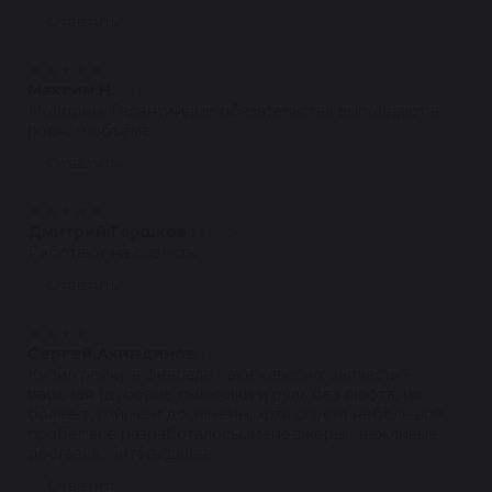
Ответить
★
★
★
★
★
Максим Н.
08.07.2022
Молодцы. Гарантийные обязательства выполняют в
полном объёме.
Ответить
★
★
★
★
★
Дмитрий Горшков
03.07.2022
Работают на совесть.
Ответить
★
★
★
★
★
Сергей Акиндинов
07.06.2022
Купил рейку в феврале - всё классно: запчасть -
рабочая (дубовые пыльники и руль без люфта, но
более тугой, чем до замены, хотя спустя небольшой
пробег всё разработалось), менеджеры - вежливые,
доставка...читать далее
Ответить