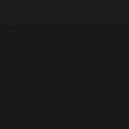
Насос ГУР ориг. восстановленный Фольксваген Туарег (VW 
★
4.5 · 24 отзыва
ООО «Рейканен» / Reikanen LLC
Санкт-Петербург
9:00 - 21:00 пн-вс
+7 (812) 604-24-64
Отдел продаж
Info@reikanen.ru
Нижний Новгород
+7 831 281-86-40
Москва
+7 (495) 156-46-13
Связь с директором
director@reikanen.ru