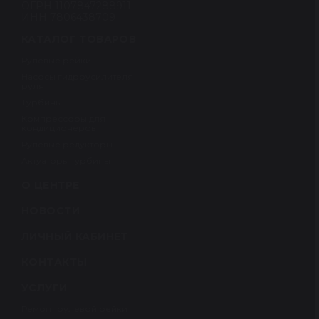
ОГРН 1107847288911
ИНН 7806438709
КАТАЛОГ ТОВАРОВ
Рулевые рейки
Насосы гидроусилителя
руля
Турбины
Компрессоры для
кондиционеров
Рулевые редукторы
Актуаторы турбины
О ЦЕНТРЕ
НОВОСТИ
ЛИЧНЫЙ КАБИНЕТ
КОНТАКТЫ
УСЛУГИ
Ремонт рулевой рейки