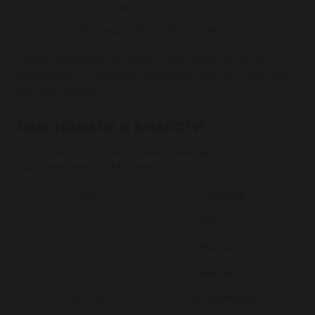
PORSCHE CAYENNE [955/957] 2002-2010
PORSCHE PANAMERA [970] 2009-2017
Перед покупкой уточните совместимость по VIN у
менеджера — поможем подобрать деталь точно под
ваш автомобиль.
OEM-НОМЕРА И АНАЛОГИ
Артикулы, с которыми совместима деталь —
оригинальные (OEM) и аналоги:
ERA
SP80019
PORSCHE
95531402211
PORSCHE
95531402212
PORSCHE
95831402210
PORSCHE
97035905101