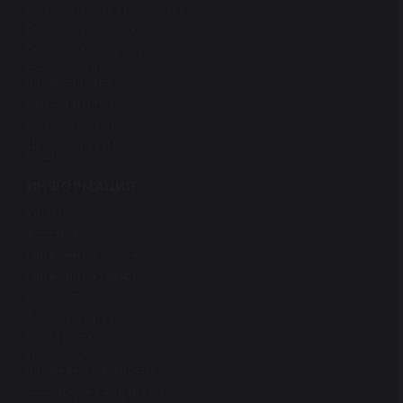
Ремонт рулевых реек с ЭУР
Ремонт насосов ГУР
Ремонт насосов ЭГУР
Ремонт компрессоров
кондиционера
Ремонт турбин
Ремонт редуктора
Диагностика и ремонт
подвески
ИНФОРМАЦИЯ
Оплата
Доставка
Гарантия на услуги
Гарантия на товары
Реквизиты
Закупка БУ реек
Карта сайта
Политика
конфеденциальности
Согласие на обработку
персональных данных