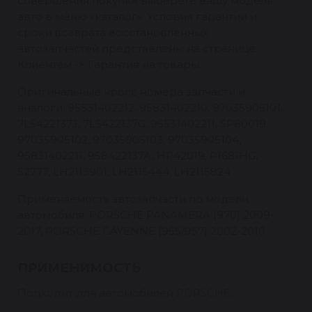
совершения покупки выберете вашу модель
авто в меню «каталог». Условия гарантии и
сроки возврата восстановленных
автозапчастей представлены на странице
Клиентам -> Гарантия на товары.
Оригинальные кросс номера запчасти и
аналоги: 95531402212, 95831402210, 97035905101,
7L5422137J, 7L5422137G, 95531402211, SP80019,
97035905102, 97035905103, 97035905104,
95831402211, 958422137A, HP42019, P1681HG,
52777, LH2113901, LH2115444, LH2115824
Применяемость автозапчасти по модели
автомобиля: PORSCHE PANAMERA [970] 2009-
2017, PORSCHE CAYENNE [955/957] 2002-2010
ПРИМЕНИМОСТЬ
Подходит для автомобилей PORSCHE: