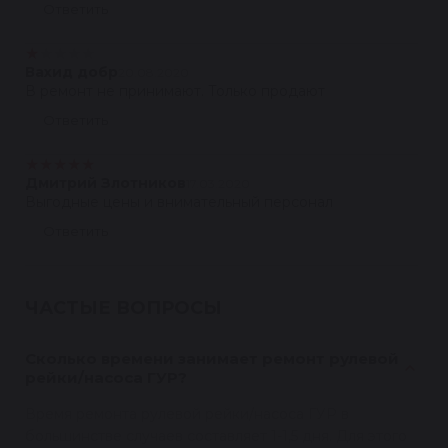
Ответить
★
★
★
★
★
Вахид добр
20.08.2020
В ремонт не принимают. Только продают
Ответить
★
★
★
★
★
Дмитрий Злотников
17.03.2020
Выгодные цены и внимательный персонал
Ответить
ЧАСТЫЕ ВОПРОСЫ
Сколько времени занимает ремонт рулевой
рейки/насоса ГУР?
Время ремонта рулевой рейки/насоса ГУР в
большинстве случаев составляет 1-1,5 дня. Для этого