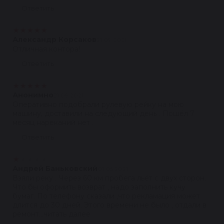
Ответить
★
★
★
★
★
Александр Корсаков
21.09.2021
Отличная контора!
Ответить
★
★
★
★
★
Анонимно
21.09.2021
Оперативно подобрали рулевую рейку на мою
машину, доставили на следующий день . Пошёл 7
месяц нареканий нет .
Ответить
★
★
★
★
★
Андрей Баньковский
01.05.2021
Взяли реку . Через 60 км пробега льёт с двух сторон.
Что бы оформить возврат , надо заполнить кучу
бумаг. По телефону сказали ,что рекламация может
длится до 30 дней. Этого времени не было , отдали в
ремонт...читать далее