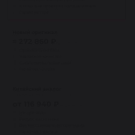
Стендовая проверка под давлением
Гарантия 1 год
Новый оригинал
≈ 272 860 ₽
дороже ~40%
Оригинальная база
Заводское качество
Существенно выше цена
Гарантия 1–2 года
Китайский аналог
(не продаётся в компании Reikanen)
от 116 940 ₽
выше риски
Не оригинал
Ресурс часто ниже
Без восстановления оригинала
Гарантия 3 месяца