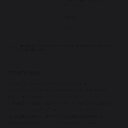
2010 / PANAMERA [970]
2009-2017
Артикул
P1803
Гарантия
1 год
Гарантия 1 год — на восстановленные насосы
ГУР Reikanen
ОПИСАНИЕ
Насос гидроусилителя руля является
восстановленной оригинальной запчастью.
Восстановление произведено в
ребилдинговом центре Reikanen. В процессе
ремонтных работ были заменены все
изношенные комплектующие агрегата на
новые оригинальные или качественные