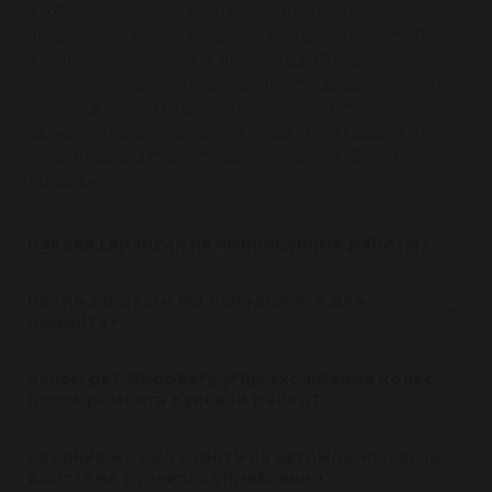
необходимо записаться к нам за 1-2 дня до
предполагаемой даты приезда. В день ремонта Вы
оставляете свой автомобиль с 9 до 10 утра и
получаете на руки заказ-наряд с предварительной
суммой ремонта (в случае изменения стоимости мы
свяжемся с Вами по телефону для согласования).
Клиент извещается о готовности автомобиля по
телефону.
Какова гарантия на выполненные работы?
Какие запчасти Вы используете для
ремонта?
Зачем регулировать углы схождения колес
после ремонта рулевой рейки?
Сколько можно ездить на автомобиле, если
в системе рулевого управления