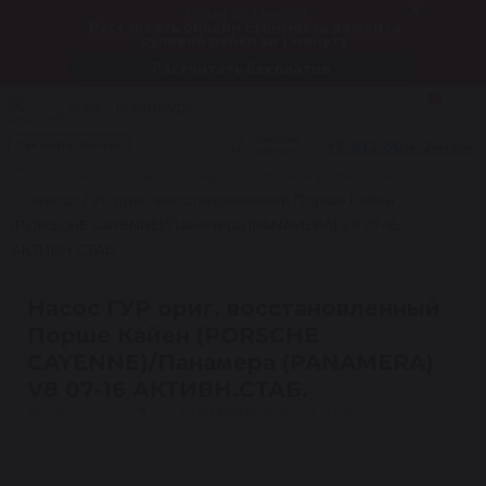
Только до 9 августа
Рассчитать онлайн стоимость ремонта
рулевой рейки за 1 минуту
Рассчитать бесплатно
0
Санкт-Петербург
Звоните!
+7 812 604-24-64
Заказать звонок
Мы работаем
Каталог
Насосы гидроусилителя руля
Насосы ГУР
Насос ГУР ориг. восстановленный Порше Кайен
(PORSCHE CAYENNE)/Панамера (PANAMERA) V8 07-16
АКТИВН.СТАБ.
Насос ГУР ориг. восстановленный
Порше Кайен (PORSCHE
CAYENNE)/Панамера (PANAMERA)
V8 07-16 АКТИВН.СТАБ.
Артикул: P1803
★
4.5 · 24 отзыва
Гарантия 1 год