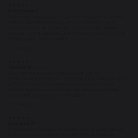
★
★
★
★
★
Анастасия С
19.08.2022
Огромное спасибо сотрудникам. Решили проблему с
рейкой. До этого обращалась в 2 сервиса, никто
толком ничего не объяснил. Здесь мастер провел
полный осмотр машины, дал рекомендации, что ещё
необходимо...читать далее
Ответить
★
★
★
★
★
Vladimir N.
08.08.2022
Приобретал рулевую рейку на пассат б6 с
установкой в Reikanen (г. Москва, Батюнинский пр-д,
д. 15), плюсом был произведён дополнительный
ремонт выявленных поломок (выхлопная система,
электрика, пыльники...читать далее
Ответить
★
★
★
★
★
Дмитрий П.
21.07.2022
Отличная компания! Сделали быстро и качественно!
Рейка была в наличии! Спасибо Вам за помощь!