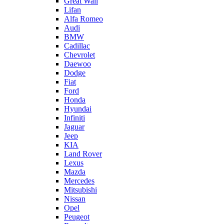
Great Wall
Lifan
Alfa Romeo
Audi
BMW
Cadillac
Chevrolet
Daewoo
Dodge
Fiat
Ford
Honda
Hyundai
Infiniti
Jaguar
Jeep
KIA
Land Rover
Lexus
Mazda
Mercedes
Mitsubishi
Nissan
Opel
Peugeot