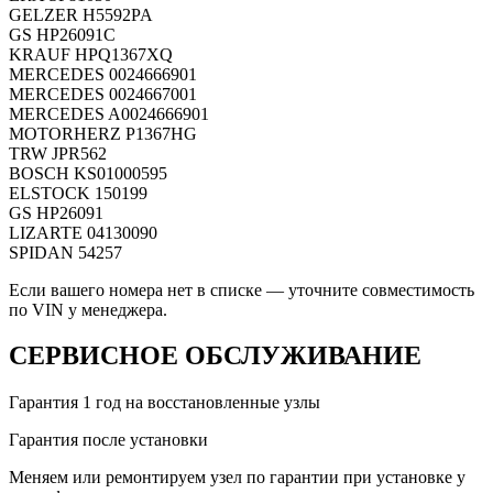
GELZER
H5592PA
GS
HP26091C
KRAUF
HPQ1367XQ
MERCEDES
0024666901
MERCEDES
0024667001
MERCEDES
A0024666901
MOTORHERZ
P1367HG
TRW
JPR562
BOSCH
KS01000595
ELSTOCK
150199
GS
HP26091
LIZARTE
04130090
SPIDAN
54257
Если вашего номера нет в списке — уточните совместимость
по VIN у менеджера.
СЕРВИСНОЕ ОБСЛУЖИВАНИЕ
Гарантия 1 год на восстановленные узлы
Гарантия после установки
Меняем или ремонтируем узел по гарантии при установке у