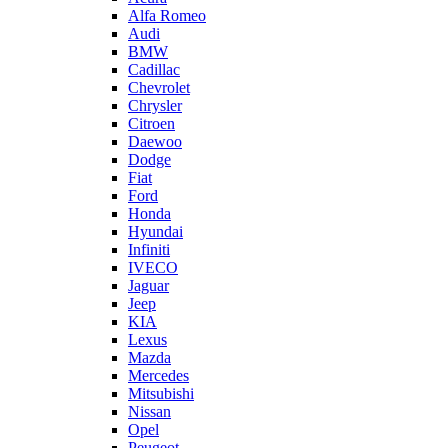
Alfa Romeo
Audi
BMW
Cadillac
Chevrolet
Chrysler
Citroen
Daewoo
Dodge
Fiat
Ford
Honda
Hyundai
Infiniti
IVECO
Jaguar
Jeep
KIA
Lexus
Mazda
Mercedes
Mitsubishi
Nissan
Opel
Peugeot