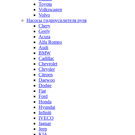
Toyota
Volkswagen
Volvo
Насосы гидроусилителя руля
Chery
Geely
Acura
Alfa Romeo
Audi
BMW
Cadillac
Chevrolet
Chrysler
Citroen
Daewoo
Dodge
Fiat
Ford
Honda
Hyundai
Infiniti
IVECO
Jaguar
Jeep
KIA