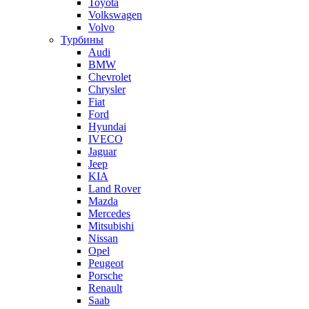
Toyota
Volkswagen
Volvo
Турбины
Audi
BMW
Chevrolet
Chrysler
Fiat
Ford
Hyundai
IVECO
Jaguar
Jeep
KIA
Land Rover
Mazda
Mercedes
Mitsubishi
Nissan
Opel
Peugeot
Porsche
Renault
Saab