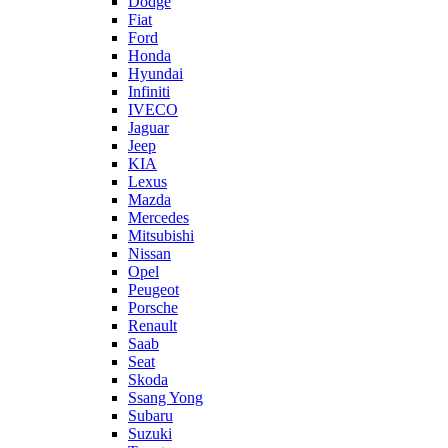
Dodge
Fiat
Ford
Honda
Hyundai
Infiniti
IVECO
Jaguar
Jeep
KIA
Lexus
Mazda
Mercedes
Mitsubishi
Nissan
Opel
Peugeot
Porsche
Renault
Saab
Seat
Skoda
Ssang Yong
Subaru
Suzuki