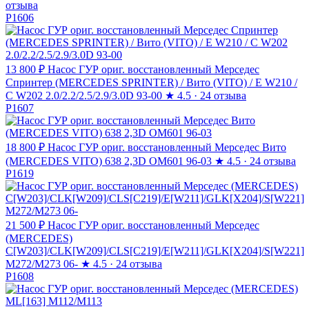
отзыва
P1606
13 800 ₽
Насос ГУР ориг. восстановленный Мерседес
Спринтер (MERCEDES SPRINTER) / Вито (VITO) / E W210 /
C W202 2.0/2.2/2.5/2.9/3.0D 93-00
★
4.5 · 24 отзыва
P1607
18 800 ₽
Насос ГУР ориг. восстановленный Мерседес Вито
(MERCEDES VITO) 638 2,3D OM601 96-03
★
4.5 · 24 отзыва
P1619
21 500 ₽
Насос ГУР ориг. восстановленный Мерседес
(MERCEDES)
C[W203]/CLK[W209]/CLS[C219]/E[W211]/GLK[X204]/S[W221]
M272/M273 06-
★
4.5 · 24 отзыва
P1608