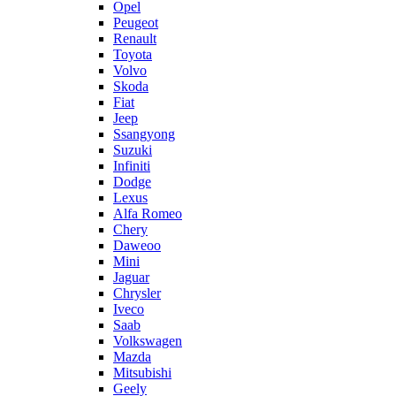
Opel
Peugeot
Renault
Toyota
Volvo
Skoda
Fiat
Jeep
Ssangyong
Suzuki
Infiniti
Dodge
Lexus
Alfa Romeo
Chery
Daweoo
Mini
Jaguar
Chrysler
Iveco
Saab
Volkswagen
Mazda
Mitsubishi
Geely