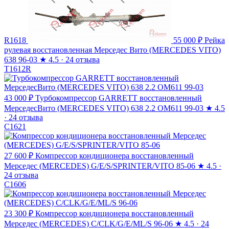
R1618
55 000 ₽
Рейка
рулевая восстановленная Мерседес Вито (MERCEDES VITO)
638 96-03
★
4.5 · 24 отзыва
T1612R
43 000 ₽
Турбокомпрессор GARRETT восстановленный
МерседесВито (MERCEDES VITO) 638 2.2 OM611 99-03
★
4.5
· 24 отзыва
C1621
27 600 ₽
Компрессор кондиционера восстановленный
Мерседес (MERCEDES) G/E/S/SPRINTER/VITO 85-06
★
4.5 ·
24 отзыва
C1606
23 300 ₽
Компрессор кондиционера восстановленный
Мерседес (MERCEDES) C/CLK/G/E/ML/S 96-06
★
4.5 · 24