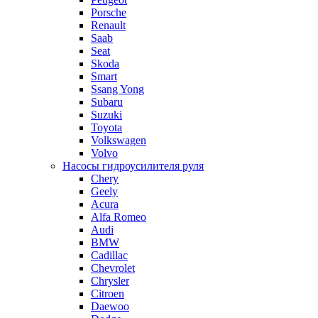
Porsche
Renault
Saab
Seat
Skoda
Smart
Ssang Yong
Subaru
Suzuki
Toyota
Volkswagen
Volvo
Насосы гидроусилителя руля
Chery
Geely
Acura
Alfa Romeo
Audi
BMW
Cadillac
Chevrolet
Chrysler
Citroen
Daewoo