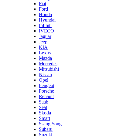
Fiat
Ford
Honda
Hyundai
Infiniti
IVECO
Jaguar
Jeep
KIA
Lexus
Mazda
Mercedes
Mitsubishi
Nissan
Opel
Peugeot
Porsche
Renault
Saab
Seat
Skoda
Smart
Ssang Yong
Subaru
Suzuki