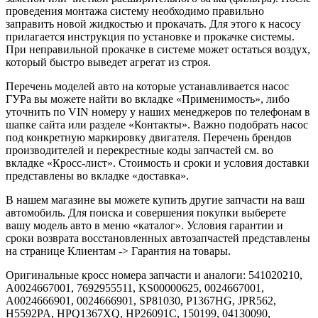
проведения монтажа систему необходимо правильно
заправить новой жидкостью и прокачать. Для этого к насосу
прилагается инструкция по установке и прокачке системы.
При неправильной прокачке в системе может остаться воздух,
который быстро выведет агрегат из строя.
Перечень моделей авто на которые устанавливается насос
ГУРа вы можете найти во вкладке «Применимость», либо
уточнить по VIN номеру у наших менеджеров по телефонам в
шапке сайта или разделе «Контакты». Важно подобрать насос
под конкретную маркировку двигателя. Перечень брендов
производителей и перекрестные коды запчастей см. во
вкладке «Кросс-лист». Стоимость и сроки и условия доставки
представлены во вкладке «доставка».
В нашем магазине вы можете купить другие запчасти на ваш
автомобиль. Для поиска и совершения покупки выберете
вашу модель авто в меню «каталог». Условия гарантии и
сроки возврата восстановленных автозапчастей представлены
на странице Клиентам -> Гарантия на товары.
Оригинальные кросс номера запчасти и аналоги: 541020210,
A0024667001, 7692955511, KS00000625, 0024667001,
A0024666901, 0024666901, SP81030, P1367HG, JPR562,
H5592PA, HPQ1367XQ, HP26091C, 150199, 04130090,