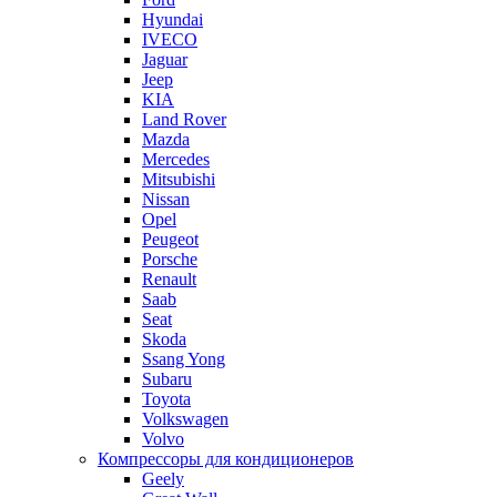
Hyundai
IVECO
Jaguar
Jeep
KIA
Land Rover
Mazda
Mercedes
Mitsubishi
Nissan
Opel
Peugeot
Porsche
Renault
Saab
Seat
Skoda
Ssang Yong
Subaru
Toyota
Volkswagen
Volvo
Компрессоры для кондиционеров
Geely