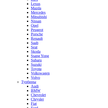
Lexus
Mazda
Mercedes
Mitsubishi
Nissan
Opel
Peugeot
Porsche
Renault
Saab
Seat
Skoda
Ssang Yong
Subaru
Suzuki
Toyota
Volkswagen
Volvo
Турбины
Audi
BMW
Chevrolet
Chrysler
Fiat
Ford