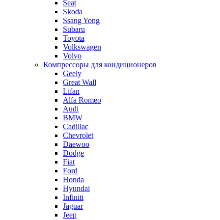
Seat
Skoda
Ssang Yong
Subaru
Toyota
Volkswagen
Volvo
Компрессоры для кондиционеров
Geely
Great Wall
Lifan
Alfa Romeo
Audi
BMW
Cadillac
Chevrolet
Daewoo
Dodge
Fiat
Ford
Honda
Hyundai
Infiniti
Jaguar
Jeep