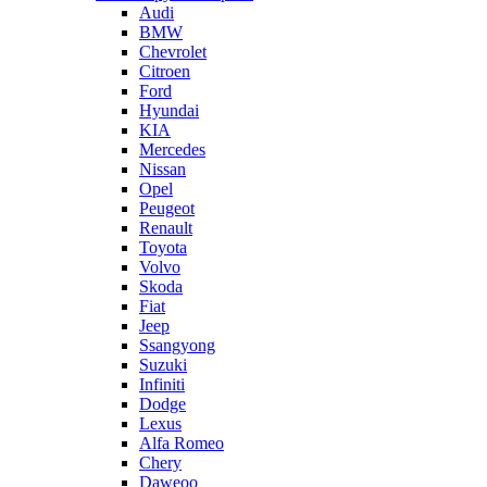
Audi
BMW
Chevrolet
Citroen
Ford
Hyundai
KIA
Mercedes
Nissan
Opel
Peugeot
Renault
Toyota
Volvo
Skoda
Fiat
Jeep
Ssangyong
Suzuki
Infiniti
Dodge
Lexus
Alfa Romeo
Chery
Daweoo